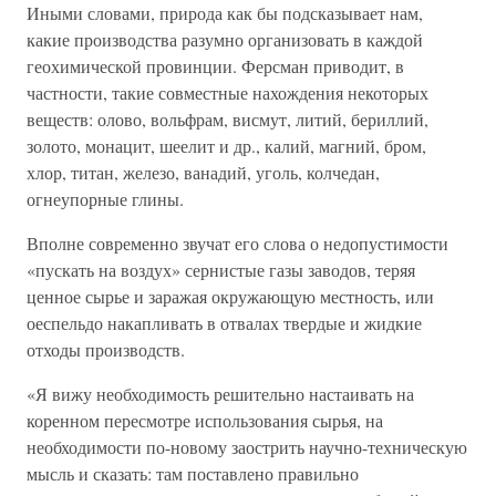
Иными словами, природа как бы подсказывает нам,
какие производства разумно организовать в каждой
геохимической провинции. Ферсман приводит, в
частности, такие совместные нахождения некоторых
веществ: олово, вольфрам, висмут, литий, бериллий,
золото, монацит, шеелит и др., калий, магний, бром,
хлор, титан, железо, ванадий, уголь, колчедан,
огнеупорные глины.
Вполне современно звучат его слова о недопустимости
«пускать на воздух» сернистые газы заводов, теряя
ценное сырье и заражая окружающую местность, или
оеспельдо накапливать в отвалах твердые и жидкие
отходы производств.
«Я вижу необходимость решительно настаивать на
коренном пересмотре использования сырья, на
необходимости по-новому заострить научно-техническую
мысль и сказать: там поставлено правильно