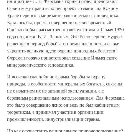
инициативе Л. Е. Ферсмана горный отдел представил
Советскому правительству проект создания па Южиом
Урале первого в мире минералогического заповедника.
Казалось бы, проект совершенно несвоевременный.
Однако он был рассмотрен правительством и 14 мая 1920
года подписан В. И. Лениным. Это было верное, мудрое
решение: в период борьбы за промышленность и сырье
укрепить великую идею охраны природных богатств!
Ферсман горячо приветствовал создание Ильменского
минералогического заповедника.
И все-таки главнейшие формы борьбы за охрану
природы, в особенности минеральных богатств, связаны
не с изъятием их из активной эксплуатации, а с
бережным рациональным использованием. Для Ферсмана
это было совершенно ясно: он ведь пе был кабинетным
теоретиком, а принимал участие в организации
промышленности, индустриализации страны.
Но как осуществить рациональное природопользование?