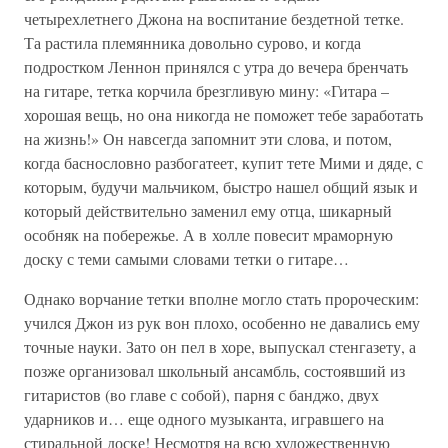
четырехлетнего Джона на воспитание бездетной тетке.
Та растила племянника довольно сурово, и когда
подростком Леннон принялся с утра до вечера бренчать
на гитаре, тетка корчила брезгливую мину: «Гитара –
хорошая вещь, но она никогда не поможет тебе заработать
на жизнь!» Он навсегда запомнит эти слова, и потом,
когда баснословно разбогатеет, купит тете Мими и дяде, с
которым, будучи мальчиком, быстро нашел общий язык и
который действительно заменил ему отца, шикарный
особняк на побережье. А в холле повесит мраморную
доску с теми самыми словами тетки о гитаре…
Однако ворчание тетки вполне могло стать пророческим:
учился Джон из рук вон плохо, особенно не давались ему
точные науки. Зато он пел в хоре, выпускал стенгазету, а
позже организовал школьный ансамбль, состоявший из
гитаристов (во главе с собой), парня с банджо, двух
ударников и… еще одного музыканта, игравшего на
стиральной доске! Несмотря на всю художественную