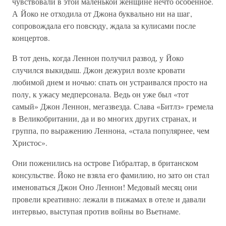
чувствовали в этой маленькой женщине нечто особенное.
А Йоко не отходила от Джона буквально ни на шаг,
сопровождала его повсюду, ждала за кулисами после
концертов.
В тот день, когда Леннон получил развод, у Йоко
случился выкидыш. Джон дежурил возле кровати
любимой днем и ночью: спать он устраивался просто на
полу, к ужасу медперсонала. Ведь он уже был «тот
самый» Джон Леннон, мегазвезда. Слава «Битлз» гремела
в Великобритании, да и во многих других странах, и
группа, по выражению Леннона, «стала популярнее, чем
Христос».
Они поженились на острове Гибралтар, в британском
консульстве. Йоко не взяла его фамилию, но зато он стал
именоваться Джон Оно Леннон! Медовый месяц они
провели креативно: лежали в пижамах в отеле и давали
интервью, выступая против войны во Вьетнаме.