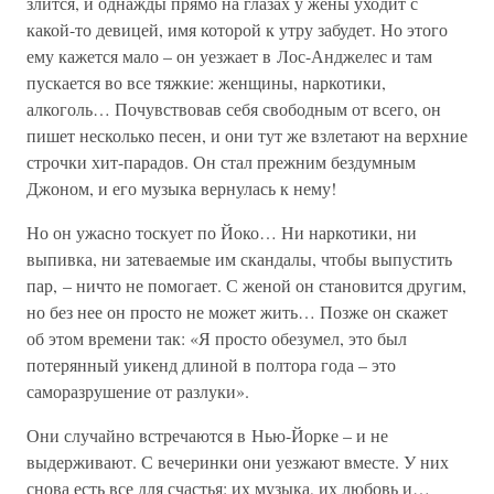
злится, и однажды прямо на глазах у жены уходит с
какой-то девицей, имя которой к утру забудет. Но этого
ему кажется мало – он уезжает в Лос-Анджелес и там
пускается во все тяжкие: женщины, наркотики,
алкоголь… Почувствовав себя свободным от всего, он
пишет несколько песен, и они тут же взлетают на верхние
строчки хит-парадов. Он стал прежним бездумным
Джоном, и его музыка вернулась к нему!
Но он ужасно тоскует по Йоко… Ни наркотики, ни
выпивка, ни затеваемые им скандалы, чтобы выпустить
пар, – ничто не помогает. С женой он становится другим,
но без нее он просто не может жить… Позже он скажет
об этом времени так: «Я просто обезумел, это был
потерянный уикенд длиной в полтора года – это
саморазрушение от разлуки».
Они случайно встречаются в Нью-Йорке – и не
выдерживают. С вечеринки они уезжают вместе. У них
снова есть все для счастья: их музыка, их любовь и…