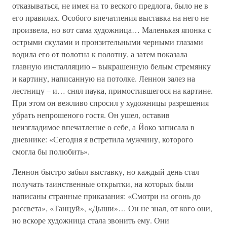
отказываться, не имея на то веского предлога, было не в
его правилах. Особого впечатления выставка на него не
произвела, но вот сама художница… Маленькая японка с
острыми скулами и пронзительными черными глазами
водила его от полотна к полотну, а затем показала
главную инсталляцию – выкрашенную белым стремянку
и картину, написанную на потолке. Леннон залез на
лестницу – и… снял паука, примостившегося на картине.
При этом он вежливо спросил у художницы разрешения
убрать непрошеного гостя. Он ушел, оставив
неизгладимое впечатление о себе, а Йоко записала в
дневнике: «Сегодня я встретила мужчину, которого
смогла бы полюбить».
Леннон быстро забыл выставку, но каждый день стал
получать таинственные открытки, на которых были
написаны странные приказания: «Смотри на огонь до
рассвета», «Танцуй», «Дыши»… Он не знал, от кого они,
но вскоре художница стала звонить ему. Они