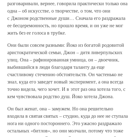
разговаривали, вернее, говорила практически только она
одна – об искусстве, о творчестве, о том, что они
с Джоном родственные души… Сначала его раздражала
ее бесцеремонность, но прошло время, и он уже не мог
жить без ее голоса в трубке.
Они были совсем разными: Йоко из богатой родовитой
аристократической семьи, Джон – дитя ливерпульских
улиц. Она – рафинированная умница, он – двоечник,
выбившийся в люди благодаря таланту да еще
счастливому стечению обстоятельств. Он частенько не
знал, куда его заведет новый эксперимент, а она всегда
точно видела, чего хочет. И в этот раз она хотела того, с
кем чувствовала родство душ. Йоко хотела Джона.
Он был женат, она – замужем. Но она решительно
входила в святая святых – студию, куда до нее не ступала
нога ни одного постороннего. Это ужасно раздражало
остальных «битлов», но они молчали, потому что тоже