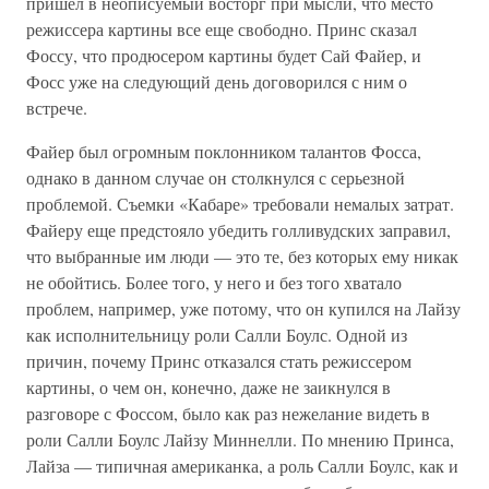
пришел в неописуемый восторг при мысли, что место
режиссера картины все еще свободно. Принс сказал
Фоссу, что продюсером картины будет Сай Файер, и
Фосс уже на следующий день договорился с ним о
встрече.
Файер был огромным поклонником талантов Фосса,
однако в данном случае он столкнулся с серьезной
проблемой. Съемки «Кабаре» требовали немалых затрат.
Файеру еще предстояло убедить голливудских заправил,
что выбранные им люди — это те, без которых ему никак
не обойтись. Более того, у него и без того хватало
проблем, например, уже потому, что он купился на Лайзу
как исполнительницу роли Салли Боулс. Одной из
причин, почему Принс отказался стать режиссером
картины, о чем он, конечно, даже не заикнулся в
разговоре с Фоссом, было как раз нежелание видеть в
роли Салли Боулс Лайзу Миннелли. По мнению Принса,
Лайза — типичная американка, а роль Салли Боулс, как и