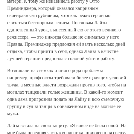
матери. К тому же ненавидела работу у Отто
Преминджера, который оказался капризным,
своенравным грубияном, хотя как режиссер он мог
считаться бесспорным гением. По словам Лайзы,
единственный урок, вынесенный ею от этого великого
режиссера, — это никогда больше не сниматься у него.
Правда, Преминджер предложил ей взять несколько дней
отдыха, чтобы прийти в себя, однако Лайза в качестве
лучшей терапии предпочла с головой уйти в работу.
Возникали на съемках и иного рода проблемы —
например, профсоюзы требовали более щадящих условий
труда, а местные власти возражали против того, чтобы на
могилах танцевали голые женщины. В какой-то момент
одна дама пригрозила подать на Лайзу и всю съемочную
группу в суд за танцы в обнаженном виде на могиле ее
мужа.
Лайза встала на свою защиту: «Я вовсе не была голой! На
мне была передняя часть купальника, приклеенная сверху