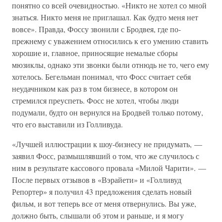
понятно со всей очевидностью. «Никто не хотел со мной
знаться. Никто меня не приглашал. Как будто меня нет
вовсе». Правда, Фоссу звонили с Бродвея, где по-
прежнему с уважением относились к его умению ставить
хорошие и, главное, приносящие немалые сборы
мюзиклы, однако эти звонки были отнюдь не то, чего ему
хотелось. Бегельман понимал, что Фосс считает себя
неудачником как раз в том бизнесе, в котором он
стремился преуспеть. Фосс не хотел, чтобы люди
подумали, будто он вернулся на Бродвей только потому,
что его выставили из Голливуда.
«Лучшей иллюстрации к шоу-бизнесу не придумать, —
заявил Фосс, размышлявший о том, что же случилось с
ним в результате кассового провала «Милой Чарити». —
После первых отзывов в «Вэрайети» и «Голливуд
Репортер» я получил 43 предложения сделать новый
фильм, и вот теперь все от меня отвернулись. Вы уже,
должно быть, слышали об этом и раньше, и я могу