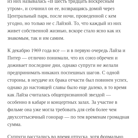
из них называлась «В шесть тридцать воскресным
утром», и сочинил он ее, возвращаясь домой через
Центральный парк, после ночи, проведенной с кем
угодно, но только не с Лайзой. То, что каждый из них
живет собственной жизнью, вскоре стало ясно как их
знакомым, так и им самим.
К декабрю 1969 года все — и в первую очередь Лайза и
Питер — отлично понимали, что их союз обречен и
доживает последние дни, однако супруги не желали
предпринимать никаких поспешных шагов. С одной
стороны, в неудаче их брака отчасти был повинен успех,
однако до настоящей славы было еще далеко, в то время
как Лайза считалась общепризнанной звездой —
особенно в кабаре и концертных залах. За участие в
фильме она уже могла требовать для себя более чем
двухсоттысячный гонорар — по тем временам громадная
сумма.
Супруги расстались во время отпуска, хотя формально