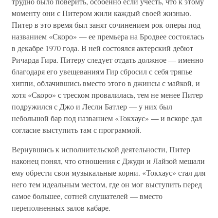
трудно было поверить, особенно если учесть, что к этому
моменту они с Питером жили каждый своей жизнью.
Питер в это время был занят сочинением рок-оперы под
названием «Скоро» — ее премьера на Бродвее состоялась
в декабре 1970 года. В ней состоялся актерский дебют
Ричарда Гира. Питеру следует отдать должное — именно
благодаря его увещеваниям Гир сбросил с себя тряпье
хиппи, облачившись вместо этого в джинсы с майкой, и
хотя «Скоро» с треском провалилась, тем не менее Питер
подружился с Джо и Лесли Батлер — у них был
небольшой бар под названием «Токхаус» — и вскоре дал
согласие выступить там с программой.
Вернувшись к исполнительской деятельности, Питер
наконец понял, что отношения с Джуди и Лайзой мешали
ему обрести свои музыкальные корни. «Токхаус» стал для
него тем идеальным местом, где он мог выступить перед
самое большее, сотней слушателей — вместо
переполненных залов кабаре.