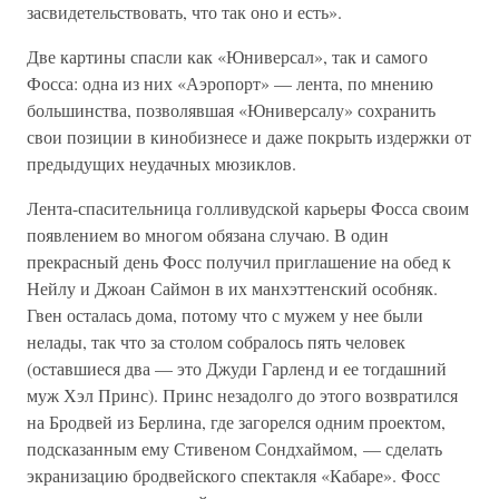
засвидетельствовать, что так оно и есть».
Две картины спасли как «Юниверсал», так и самого
Фосса: одна из них «Аэропорт» — лента, по мнению
большинства, позволявшая «Юниверсалу» сохранить
свои позиции в кинобизнесе и даже покрыть издержки от
предыдущих неудачных мюзиклов.
Лента-спасительница голливудской карьеры Фосса своим
появлением во многом обязана случаю. В один
прекрасный день Фосс получил приглашение на обед к
Нейлу и Джоан Саймон в их манхэттенский особняк.
Гвен осталась дома, потому что с мужем у нее были
нелады, так что за столом собралось пять человек
(оставшиеся два — это Джуди Гарленд и ее тогдашний
муж Хэл Принс). Принс незадолго до этого возвратился
на Бродвей из Берлина, где загорелся одним проектом,
подсказанным ему Стивеном Сондхаймом, — сделать
экранизацию бродвейского спектакля «Кабаре». Фосс