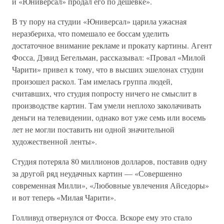
и «Юниверсал» продал его по дешевке».
В ту пору на студии «Юниверсал» царила ужасная
неразбериха, что помешало ее боссам уделить
достаточное внимание рекламе и прокату картины. Агент
Фосса, Дэвид Бегельман, рассказывал: «Провал «Милой
Чарити» привел к тому, что в высших эшелонах студии
произошел раскол. Там имелась группа людей,
считавших, что студия попросту ничего не смыслит в
производстве картин. Там умели неплохо заколачивать
деньги на телевидении, однако вот уже семь или восемь
лет не могли поставить ни одной значительной
художественной ленты».
Студия потеряла 80 миллионов долларов, поставив одну
за другой ряд неудачных картин — «Совершенно
современная Милли», «Любовные увлечения Айседоры»
и вот теперь «Милая Чарити».
Голливуд отвернулся от Фосса. Вскоре ему это стало