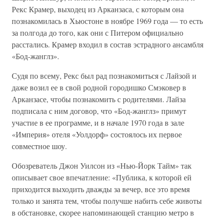
Рекс Крамер, выходец из Арканзаса, с которым она
познакомилась в Хьюстоне в ноябре 1969 года — то есть
за полгода до того, как они с Питером официально
расстались. Крамер входил в состав эстрадного ансамбля
«Бод-жанглз».
Судя по всему, Рекс был рад познакомиться с Лайзой и
даже возил ее в свой родной городишко Смэковер в
Арканзасе, чтобы познакомить с родителями. Лайза
подписала с ним договор, что «Бод-жанглз» примут
участие в ее программе, и в начале 1970 года в зале
«Империя» отеля «Уолдорф» состоялось их первое
совместное шоу.
Обозреватель Джон Уилсон из «Нью-Йорк Тайм» так
описывает свое впечатление: «Публика, к которой ей
приходится выходить дважды за вечер, все это время
только и занята тем, чтобы получше набить себе животы
в обстановке, скорее напоминающей станцию метро в