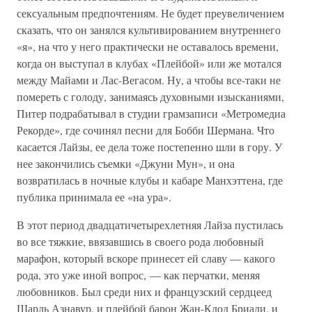
сексуальным предпочтениям. Не будет преувеличением
сказать, что он занялся культивированием внутреннего
«я», на что у него практически не оставалось времени,
когда он выступал в клубах «Плейбой» или же мотался
между Майами и Лас-Вегасом. Ну, а чтобы все-таки не
помереть с голоду, занимаясь духовными изысканиями,
Питер подрабатывал в студии грамзаписи «Метромедиа
Рекорде», где сочинял песни для Бобби Шермана. Что
касается Лайзы, ее дела тоже постепенно шли в гору. У
нее закончились съемки «Джуни Мун», и она
возвратилась в ночные клубы и кабаре Манхэттена, где
публика принимала ее «на ура».
В этот период двадцатичетырехлетняя Лайза пустилась
во все тяжкие, ввязавшись в своего рода любовный
марафон, который вскоре принесет ей славу — какого
рода, это уже иной вопрос, — как перчатки, меняя
любовников. Был среди них и французский сердцеед
Шарль Азнавур, и плейбой барон Жан-Клод Бриали, и