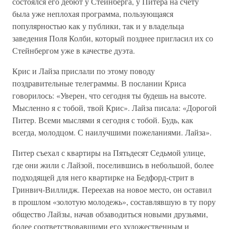
состоялся его дебют у Стейнберга, у Питера на счету
была уже неплохая программа, пользующаяся
популярностью как у публики, так и у владельца
заведения Поля Колби, который позднее пригласил их со
Стейнбергом уже в качестве дуэта.
Крис и Лайза прислали по этому поводу
поздравительные телеграммы. В послании Криса
говорилось: «Уверен, что сегодня ты будешь на высоте.
Мысленно я с тобой, твой Крис». Лайза писала: «Дорогой
Питер. Всеми мыслями я сегодня с тобой. Будь, как
всегда, молодцом. С наилучшими пожеланиями. Лайза».
Питер съехал с квартиры на Пятьдесят Седьмой улице,
где они жили с Лайзой, поселившись в небольшой, более
подходящей для него квартирке на Бедфорд-стрит в
Гринвич-Виллидж. Переехав на новое место, он оставил
в прошлом «золотую молодежь», составлявшую в ту пору
общество Лайзы, начав обзаводиться новыми друзьями,
более соответствовавшими его художественным и