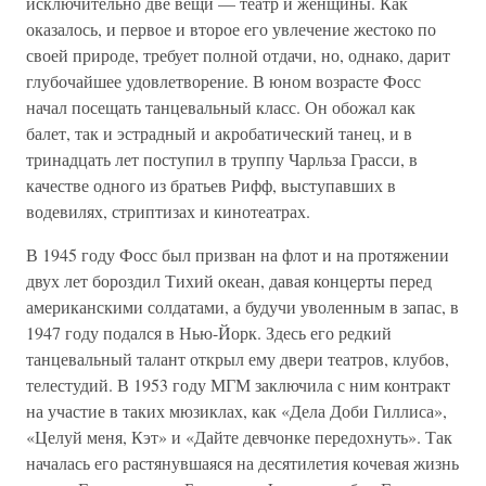
исключительно две вещи — театр и женщины. Как
оказалось, и первое и второе его увлечение жестоко по
своей природе, требует полной отдачи, но, однако, дарит
глубочайшее удовлетворение. В юном возрасте Фосс
начал посещать танцевальный класс. Он обожал как
балет, так и эстрадный и акробатический танец, и в
тринадцать лет поступил в труппу Чарльза Грасси, в
качестве одного из братьев Рифф, выступавших в
водевилях, стриптизах и кинотеатрах.
В 1945 году Фосс был призван на флот и на протяжении
двух лет бороздил Тихий океан, давая концерты перед
американскими солдатами, а будучи уволенным в запас, в
1947 году подался в Нью-Йорк. Здесь его редкий
танцевальный талант открыл ему двери театров, клубов,
телестудий. В 1953 году МГМ заключила с ним контракт
на участие в таких мюзиклах, как «Дела Доби Гиллиса»,
«Целуй меня, Кэт» и «Дайте девчонке передохнуть». Так
началась его растянувшаяся на десятилетия кочевая жизнь