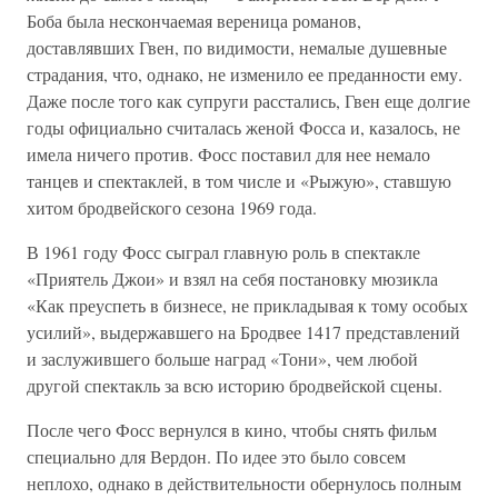
Боба была нескончаемая вереница романов,
доставлявших Гвен, по видимости, немалые душевные
страдания, что, однако, не изменило ее преданности ему.
Даже после того как супруги расстались, Гвен еще долгие
годы официально считалась женой Фосса и, казалось, не
имела ничего против. Фосс поставил для нее немало
танцев и спектаклей, в том числе и «Рыжую», ставшую
хитом бродвейского сезона 1969 года.
В 1961 году Фосс сыграл главную роль в спектакле
«Приятель Джои» и взял на себя постановку мюзикла
«Как преуспеть в бизнесе, не прикладывая к тому особых
усилий», выдержавшего на Бродвее 1417 представлений
и заслужившего больше наград «Тони», чем любой
другой спектакль за всю историю бродвейской сцены.
После чего Фосс вернулся в кино, чтобы снять фильм
специально для Вердон. По идее это было совсем
неплохо, однако в действительности обернулось полным