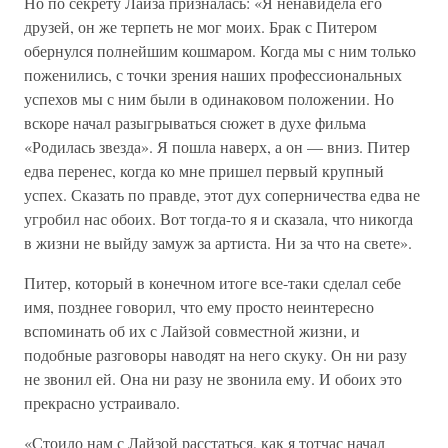
Но по секрету Лайза призналась: «Я ненавидела его
друзей, он же терпеть не мог моих. Брак с Питером
обернулся полнейшим кошмаром. Когда мы с ним только
поженились, с точки зрения наших профессиональных
успехов мы с ним были в одинаковом положении. Но
вскоре начал разыгрываться сюжет в духе фильма
«Родилась звезда». Я пошла наверх, а он — вниз. Питер
едва перенес, когда ко мне пришел первый крупный
успех. Сказать по правде, этот дух соперничества едва не
угробил нас обоих. Вот тогда-то я и сказала, что никогда
в жизни не выйду замуж за артиста. Ни за что на свете».
Питер, который в конечном итоге все-таки сделал себе
имя, позднее говорил, что ему просто неинтересно
вспоминать об их с Лайзой совместной жизни, и
подобные разговоры наводят на него скуку. Он ни разу
не звонил ей. Она ни разу не звонила ему. И обоих это
прекрасно устраивало.
«Стоило нам с Лайзой расстаться, как я тотчас начал