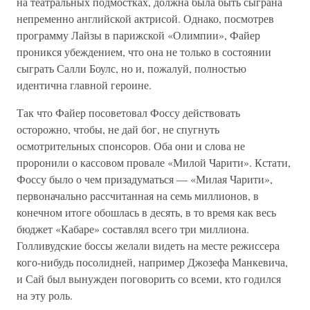
на театральных подмостках, должна была быть сыграна
непременно английской актрисой. Однако, посмотрев
программу Лайзы в парижской «Олимпии», Файер
проникся убеждением, что она не только в состоянии
сыграть Салли Боулс, но и, пожалуй, полностью
идентична главной героине.
Так что Файер посоветовал Фоссу действовать
осторожно, чтобы, не дай бог, не спугнуть
осмотрительных спонсоров. Оба они и слова не
проронили о кассовом провале «Милой Чарити». Кстати,
Фоссу было о чем призадуматься — «Милая Чарити»,
первоначально рассчитанная на семь миллионов, в
конечном итоге обошлась в десять, в то время как весь
бюджет «Кабаре» составлял всего три миллиона.
Голливудские боссы желали видеть на месте режиссера
кого-нибудь посолидней, например Джозефа Манкевича,
и Сай был вынужден поговорить со всеми, кто годился
на эту роль.