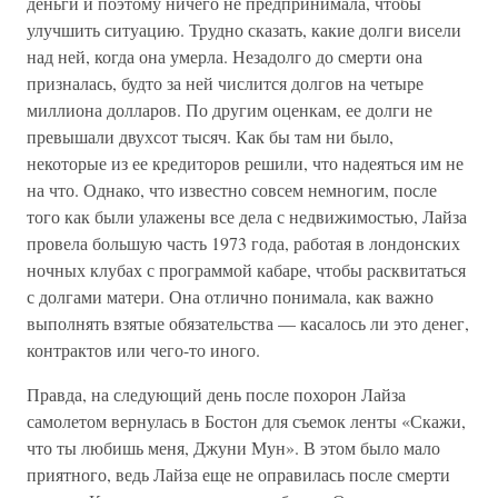
деньги и поэтому ничего не предпринимала, чтобы
улучшить ситуацию. Трудно сказать, какие долги висели
над ней, когда она умерла. Незадолго до смерти она
призналась, будто за ней числится долгов на четыре
миллиона долларов. По другим оценкам, ее долги не
превышали двухсот тысяч. Как бы там ни было,
некоторые из ее кредиторов решили, что надеяться им не
на что. Однако, что известно совсем немногим, после
того как были улажены все дела с недвижимостью, Лайза
провела большую часть 1973 года, работая в лондонских
ночных клубах с программой кабаре, чтобы расквитаться
с долгами матери. Она отлично понимала, как важно
выполнять взятые обязательства — касалось ли это денег,
контрактов или чего-то иного.
Правда, на следующий день после похорон Лайза
самолетом вернулась в Бостон для съемок ленты «Скажи,
что ты любишь меня, Джуни Мун». В этом было мало
приятного, ведь Лайза еще не оправилась после смерти