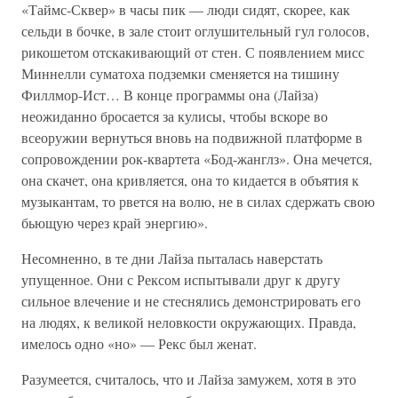
«Таймс-Сквер» в часы пик — люди сидят, скорее, как
сельди в бочке, в зале стоит оглушительный гул голосов,
рикошетом отскакивающий от стен. С появлением мисс
Миннелли суматоха подземки сменяется на тишину
Филлмор-Ист… В конце программы она (Лайза)
неожиданно бросается за кулисы, чтобы вскоре во
всеоружии вернуться вновь на подвижной платформе в
сопровождении рок-квартета «Бод-жанглз». Она мечется,
она скачет, она кривляется, она то кидается в объятия к
музыкантам, то рвется на волю, не в силах сдержать свою
бьющую через край энергию».
Несомненно, в те дни Лайза пыталась наверстать
упущенное. Они с Рексом испытывали друг к другу
сильное влечение и не стеснялись демонстрировать его
на людях, к великой неловкости окружающих. Правда,
имелось одно «но» — Рекс был женат.
Разумеется, считалось, что и Лайза замужем, хотя в это