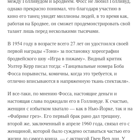
между Голливудом и Бродвеем. Фосс не любил Голливуд,
однако прекрасно понимал, что благодаря участию в
кино его танец увидят миллионы людей, в то время как,
работая на Бродвее, он сможет продемонстрировать свой
талант лишь перед несколькими тысячами.
В 1954 году в возрасте всего 27 лет он удостоился своей
первой награды «Тони» за постановку хореографии
бродвейского шоу «Игра в пижаму». Видный критик
Уолтер Керр писал тогда: «Танцевальные номера Боба
Фосса порывисты, комичны, когда это требуется, и
отлично вписываются в напряженную ткань спектакля».
И все-таки, по мнению Фосса, настоящие деньги и
настоящая слава поджидали его в Голливуде. К счастью,
женщин с избытком хватало — как в Нью-Йорке, так и на
«Фабрике грез». Его первый брак рано дал трещину,
второй же, заключенный в апреле 1960 года, связал его с
женщиной, которой было суждено оставаться частью его
жизни до самого конца, — с актрисой Гвен Вер дон. У