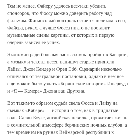
Тем не менее, Файеру удалось все-таки убедить
спонсоров, что Фоссу можно доверить работу над
фильмом. Финансовый контроль остается целиком в его,
Файера, руках, а лучше Фосса никто не поставит
музыкальные сцены картины, от которых в первую
очередь зависел ее успех.
Экономии ради большая часть съемок пройдет в Баварии,
а музыку и тексты песен напишут старые приятели
Лайзы, Джон Кендер и Фред Эбб. Сценарий несколько
отличался от театральной постановки, однако в нем все
еще можно было узнать «Берлинские истории» Ишервуда
и «Я — Камера» Джона ван Друтена.
Вот таким-то образом судьба свела Фосса и Лайзу на
съемках «Кабаре» — истории о том, как в тридцатые
годы Салли Боулс, английская певичка, прожигает жизнь
в сомнительной атмосфере берлинских ночных клубов, а
тем временем на руинах Веймарской республики к