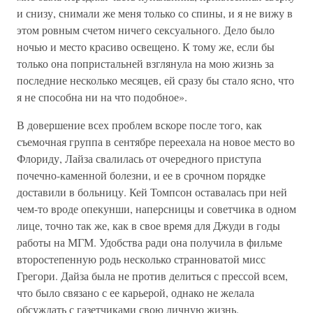
и снизу, снимали же меня только со спины, и я не вижу в
этом ровным счетом ничего сексуального. Дело было
ночью и место красиво освещено. К тому же, если бы
только она попристальней взглянула на мою жизнь за
последние несколько месяцев, ей сразу бы стало ясно, что
я не способна ни на что подобное».
В довершение всех проблем вскоре после того, как
съемочная группа в сентябре переехала на новое место во
Флориду, Лайза свалилась от очередного приступа
почечно-каменной болезни, и ее в срочном порядке
доставили в больницу. Кей Томпсон оставалась при ней
чем-то вроде опекунши, наперсницы и советчика в одном
лице, точно так же, как в свое время для Джуди в годы
работы на МГМ. Удобства ради она получила в фильме
второстепенную родь несколько странноватой мисс
Грегори. Дайза была не против делиться с прессой всем,
что было связано с ее карьерой, однако не желала
обсуждать с газетчиками свою личную жизнь.