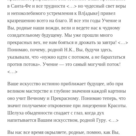
в Санта-Фе и все трудности <…> но чудесный свет веры
и непоколебимого устремления к Вл[адыке] привел
кразрешению всего на благо. И все эти годы Учение и
Вы, родные наши вожди, вели и ведете нас к чудному
созидательному будущему. Мы уже прошли много
прекрасных вех, не нам бояться и дрожать за завтра! <…>
Понимаю, почему, родной Н.К., Вы, будучи здесь,
указывали, что «нужно идти с потоком, а не барахтаться
против потока». Учение — это самый могучий поток!
<…>
Ваше искусство истинно приближает будущее, ибо при
великом мастерстве и глубине значения каждой картины
оно учит Вечному и Прекрасному. Понимаю теперь, что
значит получаемое откровение при лицезрении Красоты.
Шелуха обыденности спадает с глаз, когда дух
напитывается Вашим искусством, родной Гуру. <…>
Вы нас все время окрыляете, родные, помню, как Вы,