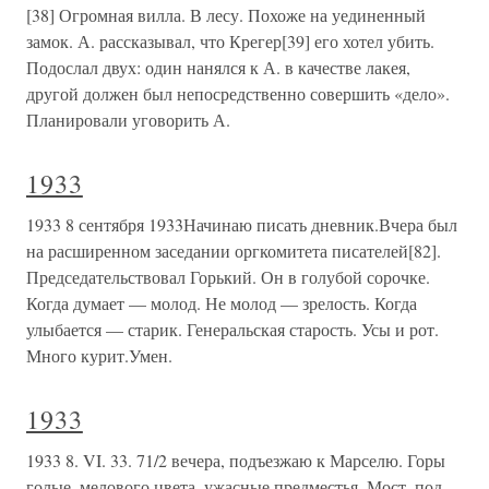
[38] Огромная вилла. В лесу. Похоже на уединенный
замок. А. рассказывал, что Крегер[39] его хотел убить.
Подослал двух: один нанялся к А. в качестве лакея,
другой должен был непосредственно совершить «дело».
Планировали уговорить А.
1933
1933 8 сентября 1933Начинаю писать дневник.Вчера был
на расширенном заседании оргкомитета писателей[82].
Председательствовал Горький. Он в голубой сорочке.
Когда думает — молод. Не молод — зрелость. Когда
улыбается — старик. Генеральская старость. Усы и рот.
Много курит.Умен.
1933
1933 8. VI. 33. 71/2 вечера, подъезжаю к Марселю. Горы
голые, мелового цвета, ужасные предместья. Мост, под