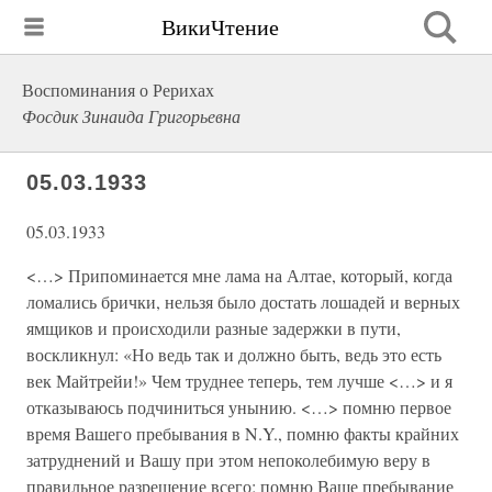
ВикиЧтение
Воспоминания о Рерихах
Фосдик Зинаида Григорьевна
05.03.1933
05.03.1933
<…> Припоминается мне лама на Алтае, который, когда
ломались брички, нельзя было достать лошадей и верных
ямщиков и происходили разные задержки в пути,
воскликнул: «Но ведь так и должно быть, ведь это есть
век Майтрейи!» Чем труднее теперь, тем лучше <…> и я
отказываюсь подчиниться унынию. <…> помню первое
время Вашего пребывания в N.Y., помню факты крайних
затруднений и Вашу при этом непоколебимую веру в
правильное разрешение всего; помню Ваше пребывание