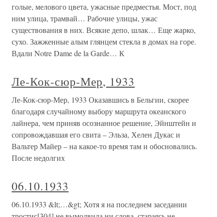
голые, мелового цвета, ужасные предместья. Мост, под
ним улица, трамвай… Рабочие улицы, ужас
существования в них. Всякие депо, шлак… Еще жарко,
сухо. Зажженные алым глянцем стекла в домах на горе.
Вдали Notre Dame de la Garde… К
Ле-Кок-сюр-Мер, 1933
Ле-Кок-сюр-Мер, 1933 Оказавшись в Бельгии, скорее
благодаря случайному выбору маршрута океанского
лайнера, чем приняв осознанное решение, Эйнштейн и
сопровождавшая его свита – Эльза, Хелен Дукас и
Вальтер Майер – на какое-то время там и обосновались.
После недолгих
06.10.1933
06.10.1933 &lt;…&gt; Хотя я на последнем заседании
тростис[304] не вымолвила ни слова, стараясь не