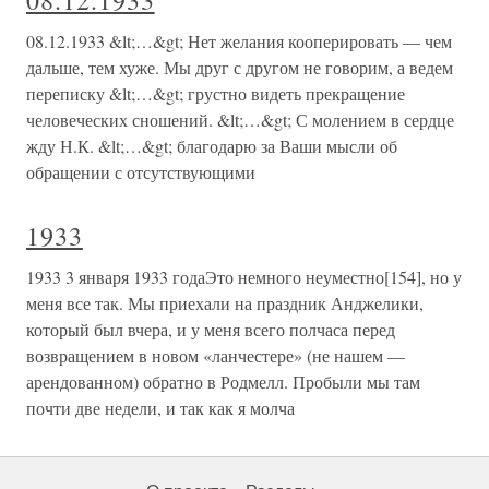
08.12.1933
08.12.1933 &lt;…&gt; Нет желания кооперировать — чем
дальше, тем хуже. Мы друг с другом не говорим, а ведем
переписку &lt;…&gt; грустно видеть прекращение
человеческих сношений. &lt;…&gt; С молением в сердце
жду Н.К. &lt;…&gt; благодарю за Ваши мысли об
обращении с отсутствующими
1933
1933 3 января 1933 годаЭто немного неуместно[154], но у
меня все так. Мы приехали на праздник Анджелики,
который был вчера, и у меня всего полчаса перед
возвращением в новом «ланчестере» (не нашем —
арендованном) обратно в Родмелл. Пробыли мы там
почти две недели, и так как я молча