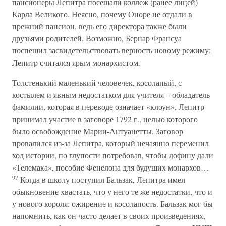
пансионеры Лепитра посещали коллеж (ранее лицей)
Карла Великого. Неясно, почему Оноре не отдали в
прежний пансион, ведь его директора также были
друзьями родителей. Возможно, Бернар Франсуа
поспешил засвидетельствовать верность новому режиму:
Лепитр считался ярым монархистом.
Толстенький маленький человечек, косолапый, с
костылем и явным недостатком для учителя – обладатель
фамилии, которая в переводе означает «клоун», Лепитр
принимал участие в заговоре 1792 г., целью которого
было освобождение Марии-Антуанетты. Заговор
провалился из-за Лепитра, который нечаянно переменил
ход истории, по глупости потребовав, чтобы дофину дали
«Телемака», пособие Фенелона для будущих монархов…
97
Когда в школу поступил Бальзак, Лепитра имел
обыкновение хвастать, что у него те же недостатки, что и
у нового короля: ожирение и косолапость. Бальзак мог бы
напомнить, как он часто делает в своих произведениях,