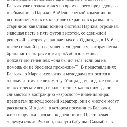
Бальзак уже познакомился во время своего предыдущего
пребывания в Париже. В «Человеческой комедии» он
вспоминает, что в их квартале сохранились развалины
старинной канализационной системы Парижа: огромная,
зияющая пасть в пять футов высотой, со сдвижной
решеткой, которая улавливает мусор. Однажды, в 1816 г.,
после сильной грозы, маленькую девочку, которая несла
бриллианты актрисе в театр «Амбигю комик»,
подхватило течением; «она бы исчезла, если бы на
95
помощь ей не бросился прохожий»
. В представлениях
Бальзака о Маре археология и мелодрама относятся к
одному и тому же ведомству. Улицы, дома и даже совсем
непоэтические вещи вроде сточных канав никогда не
сливаются в абстракцию «взрослого» видения мира;
предметам присущ особый характер; они о многом могут
рассказать. И в доме, в котором поселились Бальзаки,
жила старушка – «осколок древности». Престарелая
мадемуазель де Ружмон, подруга бабушки Саламбье, в