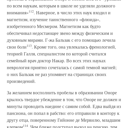
по всем наукам, которым в школе не уделяли должного
112
внимания»
. Наверное, в число этих наук входил и
магнетизм, изучение таинственного «флюида»,
изобретенного Месмером. Магнетизм как будто
обеспечивал недостающее звено между физическим и
духовным мирами. Г-жа Бальзак с его помощью лечила
113
свои боли
. Кроме того, она увлекалась френологией,
теорией Галля, специалистом по которой считался
семейный врач доктор Накар. Во всех этих науках
неврология приятно сочеталась с самой темной магией;
о них Бальзак не раз упомянет на страницах своих
произведений.
За желанием восполнить пробелы в образовании Оноре
крылось твердое убеждение в том, что Оноре не должен и
минуты проводить наедине с самим собой. Едва выйдя из
пансиона, он попал в рабство: его отправили в контору к
другу отца, поверенному Гийонне де Мервилю, младшим
114
клерком
. Чем ближе подступал выход на пенсию, тем