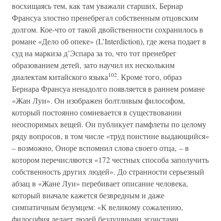
восхищаясь тем, как там уважали старших, Бернар
Франсуа злостно пренебрегал собственным отцовским
долгом. Кое-что от такой двойственности сохранилось в
романе «Дело об опеке» (L’Interdiction), где жена подает в
суд на маркиза д’Эспара за то, что тот пренебрег
образованием детей, зато научил их нескольким
102
диалектам китайского языка
. Кроме того, образ
Бернара Франсуа ненадолго появляется в раннем романе
«Жан Луи». Он изображен болтливым философом,
который постоянно сомневается в существовании
неоспоримых вещей. Он публикует памфлеты по целому
ряду вопросов, в том числе «труд поистине выдающийся»
– возможно, Оноре вспомнил слова своего отца, – в
котором перечисляются «172 честных способа заполучить
собственность других людей». До странности серьезный
абзац в «Жане Луи» перебивает описание человека,
который вначале кажется безвредным и даже
симпатичным безумцем: «К великому сожалению,
философия делает людей бездушными эгоистами.