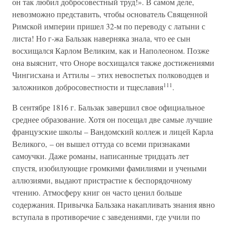
он так любил добросовестный труд!». В самом деле,
невозможно представить, чтобы основатель Священной
Римской империи пришел 32-м по переводу с латыни с
листа! Но г-жа Бальзак наверняка знала, что ее сын
восхищался Карлом Великим, как и Наполеоном. Позже
она выяснит, что Оноре восхищался также достижениями
Чингисхана и Аттилы – этих невоспетых полководцев и
111
заложников добросовестности и тщеславия
.
В сентябре 1816 г. Бальзак завершил свое официальное
среднее образование. Хотя он посещал две самые лучшие
французские школы – Вандомский коллеж и лицей Карла
Великого, – он вышел оттуда со всеми признаками
самоучки. Даже романы, написанные тридцать лет
спустя, изобилующие громкими фамилиями и учеными
аллюзиями, выдают пристрастие к беспорядочному
чтению. Атмосферу книг он часто ценил больше
содержания. Привычка Бальзака накапливать знания явно
вступала в противоречие с заведениями, где учили по