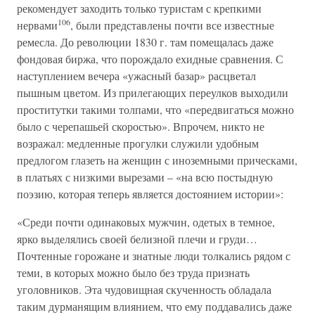
рекомендует заходить только туристам с крепкими
106
нервами
, были представлены почти все известные
ремесла. До революции 1830 г. там помещалась даже
фондовая биржа, что порождало ехидные сравнения. С
наступлением вечера «ужасный базар» расцветал
пышным цветом. Из прилегающих переулков выходили
проститутки такими толпами, что «передвигаться можно
было с черепашьей скоростью». Впрочем, никто не
возражал: медленные прогулки служили удобным
предлогом глазеть на женщин с иноземными прическами,
в платьях с низкими вырезами – «на всю постыдную
поэзию, которая теперь является достоянием истории»:
«Среди почти одинаковых мужчин, одетых в темное,
ярко выделялись своей белизной плечи и груди…
Почтенные горожане и знатные люди толкались рядом с
теми, в которых можно было без труда признать
уголовников. Эта чудовищная скученность обладала
таким дурманящим влиянием, что ему поддавались даже