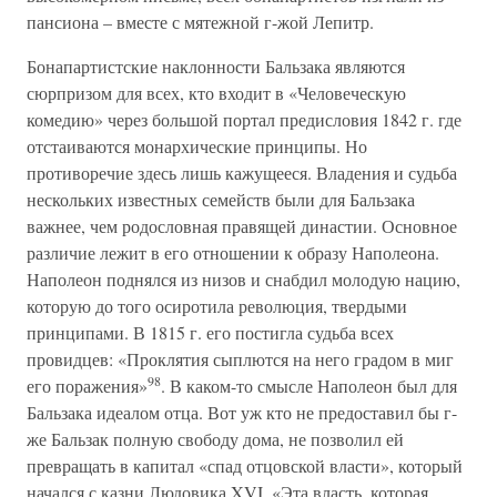
пансиона – вместе с мятежной г-жой Лепитр.
Бонапартистские наклонности Бальзака являются
сюрпризом для всех, кто входит в «Человеческую
комедию» через большой портал предисловия 1842 г. где
отстаиваются монархические принципы. Но
противоречие здесь лишь кажущееся. Владения и судьба
нескольких известных семейств были для Бальзака
важнее, чем родословная правящей династии. Основное
различие лежит в его отношении к образу Наполеона.
Наполеон поднялся из низов и снабдил молодую нацию,
которую до того осиротила революция, твердыми
принципами. В 1815 г. его постигла судьба всех
провидцев: «Проклятия сыплются на него градом в миг
98
его поражения»
. В каком-то смысле Наполеон был для
Бальзака идеалом отца. Вот уж кто не предоставил бы г-
же Бальзак полную свободу дома, не позволил ей
превращать в капитал «спад отцовской власти», который
начался с казни Людовика XVI. «Эта власть, которая