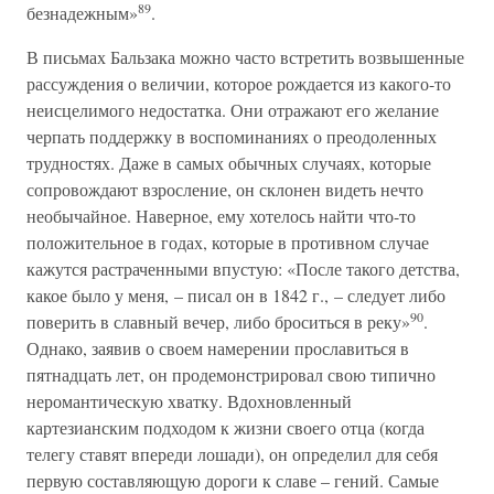
89
безнадежным»
.
В письмах Бальзака можно часто встретить возвышенные
рассуждения о величии, которое рождается из какого-то
неисцелимого недостатка. Они отражают его желание
черпать поддержку в воспоминаниях о преодоленных
трудностях. Даже в самых обычных случаях, которые
сопровождают взросление, он склонен видеть нечто
необычайное. Наверное, ему хотелось найти что-то
положительное в годах, которые в противном случае
кажутся растраченными впустую: «После такого детства,
какое было у меня, – писал он в 1842 г., – следует либо
90
поверить в славный вечер, либо броситься в реку»
.
Однако, заявив о своем намерении прославиться в
пятнадцать лет, он продемонстрировал свою типично
неромантическую хватку. Вдохновленный
картезианским подходом к жизни своего отца (когда
телегу ставят впереди лошади), он определил для себя
первую составляющую дороги к славе – гений. Самые