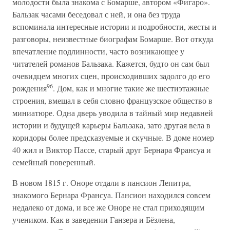
молодости была знакома с Бомарше, автором «Фигаро».
Бальзак часами беседовал с ней, и она без труда
вспоминала интересные истории и подробности, жесты и
разговоры, неизвестные биографам Бомарше. Вот откуда
впечатление подлинности, часто возникающее у
читателей романов Бальзака. Кажется, будто он сам был
очевидцем многих сцен, происходивших задолго до его
96
рождения
. Дом, как и многие такие же шестиэтажные
строения, вмещал в себя словно французское общество в
миниатюре. Одна дверь уводила в тайный мир недавней
истории и будущей карьеры Бальзака, зато другая вела в
коридоры более предсказуемые и скучные. В доме номер
40 жил и Виктор Пассе, старый друг Бернара Франсуа и
семейный поверенный.
В новом 1815 г. Оноре отдали в пансион Лепитра,
знакомого Бернара Франсуа. Пансион находился совсем
недалеко от дома, и все же Оноре не стал приходящим
учеником. Как в заведении Ганзера и Бёзлена,