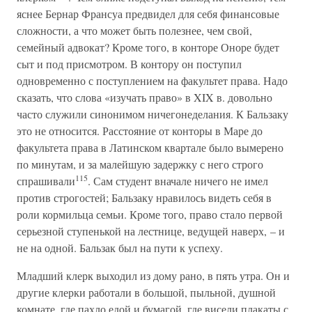
яснее Бернар Франсуа предвидел для себя финансовые
сложности, а что может быть полезнее, чем свой,
семейный адвокат? Кроме того, в конторе Оноре будет
сыт и под присмотром. В контору он поступил
одновременно с поступлением на факультет права. Надо
сказать, что слова «изучать право» в XIX в. довольно
часто служили синонимом ничегонеделания. К Бальзаку
это не относится. Расстояние от конторы в Маре до
факультета права в Латинском квартале было вымерено
по минутам, и за малейшую задержку с него строго
115
спрашивали
. Сам студент вначале ничего не имел
против строгостей; Бальзаку нравилось видеть себя в
роли кормильца семьи. Кроме того, право стало первой
серьезной ступенькой на лестнице, ведущей наверх, – и
не на одной. Бальзак был на пути к успеху.
Младший клерк выходил из дому рано, в пять утра. Он и
другие клерки работали в большой, пыльной, душной
комнате, где пахло едой и бумагой, где висели плакаты с