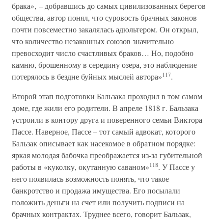
брака», – добравшись до самых цивилизованных берегов
общества, автор понял, что суровость брачных законов
почти повсеместно закалялась адюльтером. Он открыл,
что количество незаконных союзов значительно
превосходит число счастливых браков… Но, подобно
камню, брошенному в середину озера, это наблюдение
117
потерялось в бездне буйных мыслей автора»
.
Второй этап подготовки Бальзака проходил в том самом
доме, где жили его родители. В апреле 1818 г. Бальзака
устроили в контору друга и поверенного семьи Виктора
Пассе. Наверное, Пассе – тот самый адвокат, которого
Бальзак описывает как насекомое в обратном порядке:
яркая молодая бабочка преображается из-за губительной
118
работы в «куколку, окутанную саваном»
. У Пассе у
него появилась возможность понять, что такое
банкротство и продажа имущества. Его посылали
положить деньги на счет или получить подписи на
брачных контрактах. Труднее всего, говорит Бальзак,