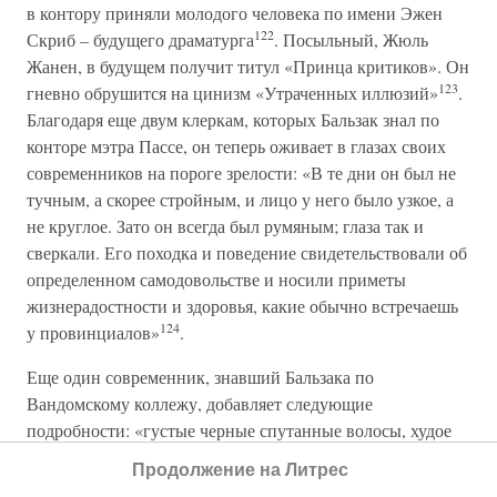
в контору приняли молодого человека по имени Эжен
122
Скриб – будущего драматурга
. Посыльный, Жюль
Жанен, в будущем получит титул «Принца критиков». Он
123
гневно обрушится на цинизм «Утраченных иллюзий»
.
Благодаря еще двум клеркам, которых Бальзак знал по
конторе мэтра Пассе, он теперь оживает в глазах своих
современников на пороге зрелости: «В те дни он был не
тучным, а скорее стройным, и лицо у него было узкое, а
не круглое. Зато он всегда был румяным; глаза так и
сверкали. Его походка и поведение свидетельствовали об
определенном самодовольстве и носили приметы
жизнерадостности и здоровья, какие обычно встречаешь
124
у провинциалов»
.
Еще один современник, знавший Бальзака по
Вандомскому коллежу, добавляет следующие
подробности: «густые черные спутанные волосы, худое
лицо, большой рот и, уже тогда, плохие зубы». «Он
Продолжение на Литрес
125
никоим образом не был дамским угодником»
.