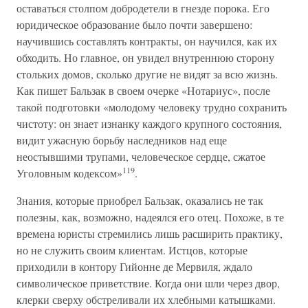
оставаться столпом добродетели в гнезде порока. Его
юридическое образование было почти завершено:
научившись составлять контракты, он научился, как их
обходить. Но главное, он увидел внутреннюю сторону
стольких домов, сколько другие не видят за всю жизнь.
Как пишет Бальзак в своем очерке «Нотариус», после
такой подготовки «молодому человеку трудно сохранить
чистоту: он знает изнанку каждого крупного состояния,
видит ужасную борьбу наследников над еще
неостывшими трупами, человеческое сердце, сжатое
119
Уголовным кодексом»
.
Знания, которые приобрел Бальзак, оказались не так
полезны, как, возможно, надеялся его отец. Похоже, в те
времена юристы стремились лишь расширить практику,
но не служить своим клиентам. Истцов, которые
приходили в контору Гийонне де Мервиля, ждало
символическое приветствие. Когда они шли через двор,
клерки сверху обстреливали их хлебными катышками.