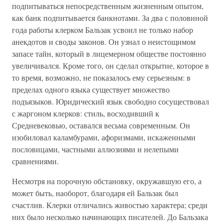
подпитываться непосредственным жизненным опытом,
как банк подпитывается банкнотами. За два с половиной
года работы клерком Бальзак усвоил не только набор
анекдотов и своды законов. Он узнал о неистощимом
запасе тайн, который в лицемерном обществе постоянно
увеличивался. Кроме того, он сделал открытие, которое в
то время, возможно, не показалось ему серьезным: в
пределах одного языка существует множество
подъязыков. Юридический язык свободно сосуществовал
с жаргоном клерков: стиль, восходивший к
Средневековью, оставался весьма современным. Он
изобиловал каламбурами, афоризмами, искаженными
пословицами, частными аллюзиями и нелепыми
сравнениями.
Несмотря на порочную обстановку, окружавшую его, а
может быть, наоборот, благодаря ей Бальзак был
счастлив. Клерки отличались живостью характера; среди
них было несколько начинающих писателей. До Бальзака