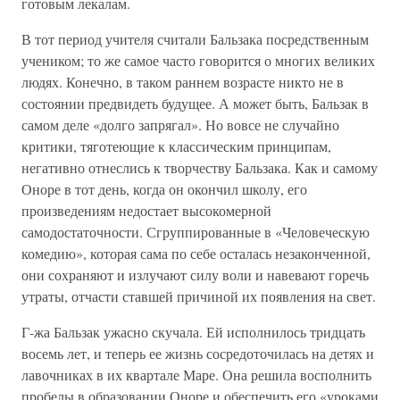
готовым лекалам.
В тот период учителя считали Бальзака посредственным
учеником; то же самое часто говорится о многих великих
людях. Конечно, в таком раннем возрасте никто не в
состоянии предвидеть будущее. А может быть, Бальзак в
самом деле «долго запрягал». Но вовсе не случайно
критики, тяготеющие к классическим принципам,
негативно отнеслись к творчеству Бальзака. Как и самому
Оноре в тот день, когда он окончил школу, его
произведениям недостает высокомерной
самодостаточности. Сгруппированные в «Человеческую
комедию», которая сама по себе осталась незаконченной,
они сохраняют и излучают силу воли и навевают горечь
утраты, отчасти ставшей причиной их появления на свет.
Г-жа Бальзак ужасно скучала. Ей исполнилось тридцать
восемь лет, и теперь ее жизнь сосредоточилась на детях и
лавочниках в их квартале Маре. Она решила восполнить
пробелы в образовании Оноре и обеспечить его «уроками