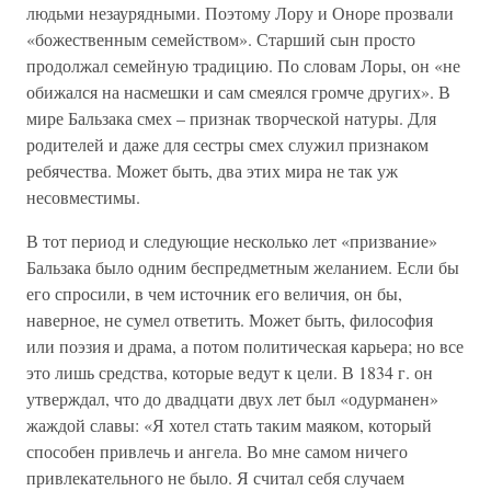
людьми незаурядными. Поэтому Лору и Оноре прозвали
«божественным семейством». Старший сын просто
продолжал семейную традицию. По словам Лоры, он «не
обижался на насмешки и сам смеялся громче других». В
мире Бальзака смех – признак творческой натуры. Для
родителей и даже для сестры смех служил признаком
ребячества. Может быть, два этих мира не так уж
несовместимы.
В тот период и следующие несколько лет «призвание»
Бальзака было одним беспредметным желанием. Если бы
его спросили, в чем источник его величия, он бы,
наверное, не сумел ответить. Может быть, философия
или поэзия и драма, а потом политическая карьера; но все
это лишь средства, которые ведут к цели. В 1834 г. он
утверждал, что до двадцати двух лет был «одурманен»
жаждой славы: «Я хотел стать таким маяком, который
способен привлечь и ангела. Во мне самом ничего
привлекательного не было. Я считал себя случаем