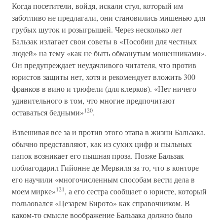
Когда посетители, войдя, искали стул, который им
заботливо не предлагали, они становились мишенью для
грубых шуток и розыгрышей. Через несколько лет
Бальзак излагает свои советы в «Пособии для честных
людей» на тему «как не быть обманутым мошенниками».
Он предупреждает неудачливого читателя, что против
юристов защиты нет, хотя и рекомендует вложить 300
франков в вино и трюфели (для клерков). «Нет ничего
удивительного в том, что многие предпочитают
120
оставаться бедными»
.
Взвешивая все за и против этого этапа в жизни Бальзака,
обычно представляют, как из сухих цифр и пыльных
папок возникает его пышная проза. Позже Бальзак
поблагодарил Гийонне де Мервиля за то, что в конторе
его научили «многочисленным способам вести дела в
121
моем мирке»
, а его сестра сообщает о юристе, который
пользовался «Цезарем Бирото» как справочником. В
каком-то смысле воображение Бальзака должно было