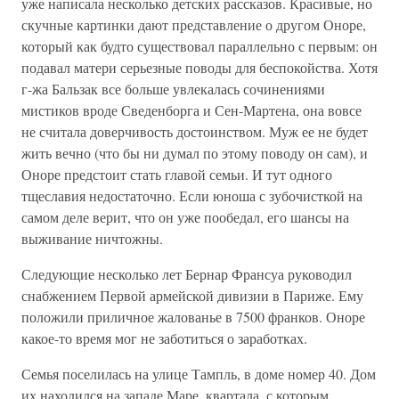
уже написала несколько детских рассказов. Красивые, но
скучные картинки дают представление о другом Оноре,
который как будто существовал параллельно с первым: он
подавал матери серьезные поводы для беспокойства. Хотя
г-жа Бальзак все больше увлекалась сочинениями
мистиков вроде Сведенборга и Сен-Мартена, она вовсе
не считала доверчивость достоинством. Муж ее не будет
жить вечно (что бы ни думал по этому поводу он сам), и
Оноре предстоит стать главой семьи. И тут одного
тщеславия недостаточно. Если юноша с зубочисткой на
самом деле верит, что он уже пообедал, его шансы на
выживание ничтожны.
Следующие несколько лет Бернар Франсуа руководил
снабжением Первой армейской дивизии в Париже. Ему
положили приличное жалованье в 7500 франков. Оноре
какое-то время мог не заботиться о заработках.
Семья поселилась на улице Тампль, в доме номер 40. Дом
их находился на западе Маре, квартала, с которым