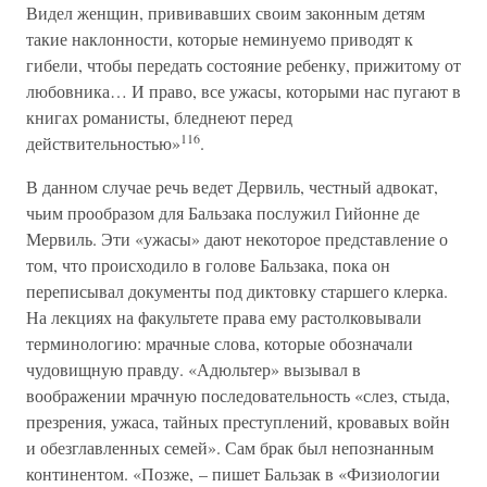
Видел женщин, прививавших своим законным детям
такие наклонности, которые неминуемо приводят к
гибели, чтобы передать состояние ребенку, прижитому от
любовника… И право, все ужасы, которыми нас пугают в
книгах романисты, бледнеют перед
116
действительностью»
.
В данном случае речь ведет Дервиль, честный адвокат,
чьим прообразом для Бальзака послужил Гийонне де
Мервиль. Эти «ужасы» дают некоторое представление о
том, что происходило в голове Бальзака, пока он
переписывал документы под диктовку старшего клерка.
На лекциях на факультете права ему растолковывали
терминологию: мрачные слова, которые обозначали
чудовищную правду. «Адюльтер» вызывал в
воображении мрачную последовательность «слез, стыда,
презрения, ужаса, тайных преступлений, кровавых войн
и обезглавленных семей». Сам брак был непознанным
континентом. «Позже, – пишет Бальзак в «Физиологии