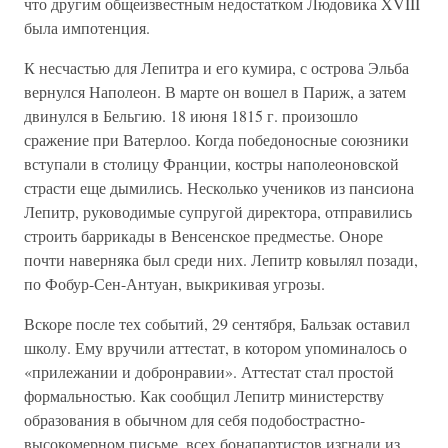
что другим общеизвестным недостатком Людовика XVIII
была импотенция.
К несчастью для Лепитра и его кумира, с острова Эльба
вернулся Наполеон. В марте он вошел в Париж, а затем
двинулся в Бельгию. 18 июня 1815 г. произошло
сражение при Ватерлоо. Когда победоносные союзники
вступали в столицу Франции, костры наполеоновской
страсти еще дымились. Несколько учеников из пансиона
Лепитр, руководимые супругой директора, отправились
строить баррикады в Венсенское предместье. Оноре
почти наверняка был среди них. Лепитр ковылял позади,
по Фобур-Сен-Антуан, выкрикивая угрозы.
Вскоре после тех событий, 29 сентября, Бальзак оставил
школу. Ему вручили аттестат, в котором упоминалось о
«прилежании и добронравии». Аттестат стал простой
формальностью. Как сообщил Лепитр министерству
образования в обычном для себя подобострастно-
высокомерном письме, всех бонапартистов изгнали из