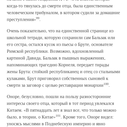
когда-то тянулась до смерти отца, была единственным
человеческим трибуналом, в котором судили за домашние
99
преступления»
.
Очень показательно, что на единственной странице из
школьной тетради, которую сохранили сам Бальзак или
его сестра, остался кусок из пьесы о Бруте, основателе
Римской республики. Возможно, вдохновленный
картиной Давида, Бальзак в пышных выражениях,
напоминающих трагедию Корнеля, передает тирады
жены Брута: стойкий республиканец и отец со стальными
кулаками, Брут приговорил собственных сыновей к
100
смерти за заговор с целью реставрации монархии
.
Оноре, безусловно, пошли на пользу разносторонние
интересы своего отца, который в тот период увлекался
Китаем. «В пятнадцать лет я знал все, что только можно
101
было, в теории, о Китае»
. Кроме того, Оноре видел:
уносясь мыслями в Поднебесную империю и явно