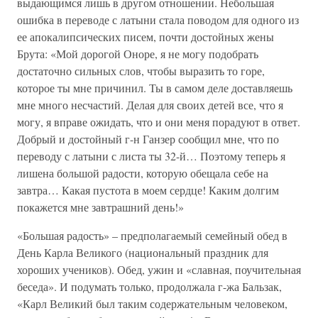
выдающимся лишь в другом отношении. Небольшая
ошибка в переводе с латыни стала поводом для одного из
ее апокалипсических писем, почти достойных жены
Брута: «Мой дорогой Оноре, я не могу подобрать
достаточно сильных слов, чтобы выразить то горе,
которое ты мне причинил. Ты в самом деле доставляешь
мне много несчастий. Делая для своих детей все, что я
могу, я вправе ожидать, что и они меня порадуют в ответ.
Добрый и достойный г-н Ганзер сообщил мне, что по
переводу с латыни с листа ты 32-й… Поэтому теперь я
лишена большой радости, которую обещала себе на
завтра… Какая пустота в моем сердце! Каким долгим
покажется мне завтрашний день!»
«Большая радость» – предполагаемый семейный обед в
День Карла Великого (национальный праздник для
хороших учеников). Обед, ужин и «славная, поучительная
беседа». И подумать только, продолжала г-жа Бальзак,
«Карл Великий был таким содержательным человеком,