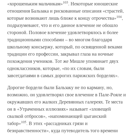
103
«хорошеньким мальчикам»
. Некоторые юношеские
отношения Бальзака и рискованные описания «страстей,
104
которые возникают лишь ближе к концу отрочества»
,
подразумевают, что и его данное влечение не обошло
стороной. Половое влечение удовлетворялось и более
традиционными способами – во многом благодаря
школьному консьержу, который, по освященной веками
традиции его профессии, закрывал глаза на ночные
похождения учеников. Тот же Мишле упоминает двух
одноклассников, которые, «по их словам, были
завсегдатаями в самых дорогих парижских борделях».
Дорогие бордели были Бальзаку не по карману, но,
возможно, он удовлетворял свое влечение в Пале-Рояле и
окружавших его жалких Деревянных галереях. Те места
он в «Утраченных иллюзиях» называет «зловещей
свалкой отбросов», «напоминающей цыганский
105
табор»
. В этих «рассадниках грязи и
безнравственности», куда путеводитель того времени