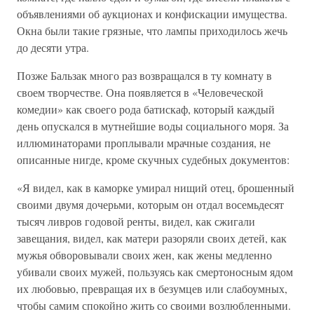
объявлениями об аукционах и конфискации имущества.
Окна были такие грязные, что лампы приходилось жечь
до десяти утра.
Позже Бальзак много раз возвращался в ту комнату в
своем творчестве. Она появляется в «Человеческой
комедии» как своего рода батискаф, который каждый
день опускался в мутнейшие воды социального моря. За
иллюминаторами проплывали мрачные создания, не
описанные нигде, кроме скучных судебных документов:
«Я видел, как в каморке умирал нищий отец, брошенный
своими двумя дочерьми, которым он отдал восемьдесят
тысяч ливров годовой ренты, видел, как сжигали
завещания, видел, как матери разоряли своих детей, как
мужья обворовывали своих жен, как жены медленно
убивали своих мужей, пользуясь как смертоносным ядом
их любовью, превращая их в безумцев или слабоумных,
чтобы самим спокойно жить со своими возлюбленными.