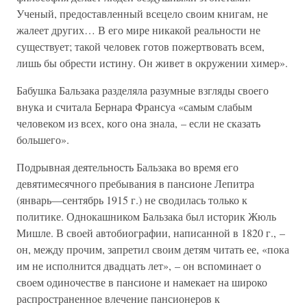
Ученый, предоставленный всецело своим книгам, не
жалеет других… В его мире никакой реальности не
существует; такой человек готов пожертвовать всем,
лишь бы обрести истину. Он живет в окружении химер».
Бабушка Бальзака разделяла разумные взгляды своего
внука и считала Бернара Франсуа «самым слабым
человеком из всех, кого она знала, – если не сказать
большего».
Подрывная деятельность Бальзака во время его
девятимесячного пребывания в пансионе Лепитра
(январь—сентябрь 1915 г.) не сводилась только к
политике. Однокашником Бальзака был историк Жюль
Мишле. В своей автобиографии, написанной в 1820 г., –
он, между прочим, запретил своим детям читать ее, «пока
им не исполнится двадцать лет», – он вспоминает о
своем одиночестве в пансионе и намекает на широко
распространенное влечение пансионеров к