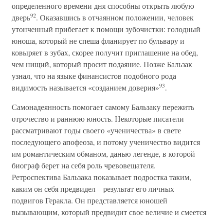
определенного времени дня способны открыть любую
92
дверь
. Оказавшись в отчаянном положении, человек
утонченный прибегает к помощи зубочистки: голодный
юноша, который не спеша фланирует по бульвару и
ковыряет в зубах, скорее получит приглашение на обед,
чем нищий, который просит подаяние. Позже Бальзак
узнал, что на языке финансистов подобного рода
93
видимость называется «созданием доверия»
.
Самонадеянность помогает самому Бальзаку пережить
отрочество и раннюю юность. Некоторые писатели
рассматривают годы своего «ученичества» в свете
последующего апофеоза, и потому ученичество видится
им романтическим обманом, данью легенде, в которой
биограф берет на себя роль чревовещателя.
Ретроспектива Бальзака показывает подростка таким,
каким он себя предвидел – результат его личных
подвигов Геракла. Он представляется юношей
вызывающим, который предвидит свое величие и смеется