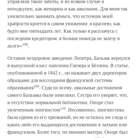
управляли такие заботы, и во всяком случае я
неподкупен, как женщина и как школьник. Для меня так
унизительно занимать деньги, что источник моей
храбрости кроется в самом унижении: я краснею, как
будто мне пятнадцать лет. Как только я расплачусь с
последним кредитором, я больше никогда не залезу в
108
долги»
.
Оставив нездоровое заведение Лепитра, Бальзак вернулся
в выпускной класс пансиона Ганзера и Бёзлена. В статье,
опубликованной в 1842 г., он называет двух директоров
образцами для воссоздания французской системы
109
образования
. Судя по всему, школьные достижения
самого Бальзака были невелики. Сестра его уверяет, что,
в отсутствие нормальной библиотеки, Оноре стал
110
увлеченным лингвистом
. Несомненно, лингвистика
была одним из его призваний, но не осталось ни следа о
каких-либо его выдающихся достижениях в латыни или
французском. Более того, по мнению матери, Оноре был