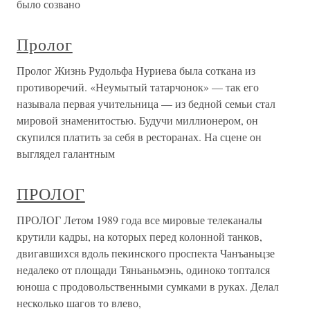
было созвано
Пролог
Пролог Жизнь Рудольфа Нуриева была соткана из
противоречий. «Неумытый татарчонок» — так его
называла первая учительница — из бедной семьи стал
мировой знаменитостью. Будучи миллионером, он
скупился платить за себя в ресторанах. На сцене он
выглядел галантным
ПРОЛОГ
ПРОЛОГ Летом 1989 года все мировые телеканалы
крутили кадры, на которых перед колонной танков,
двигавшихся вдоль пекинского проспекта Чанъаньцзе
недалеко от площади Тяньаньмэнь, одиноко топтался
юноша с продовольственными сумками в руках. Делал
несколько шагов то влево,