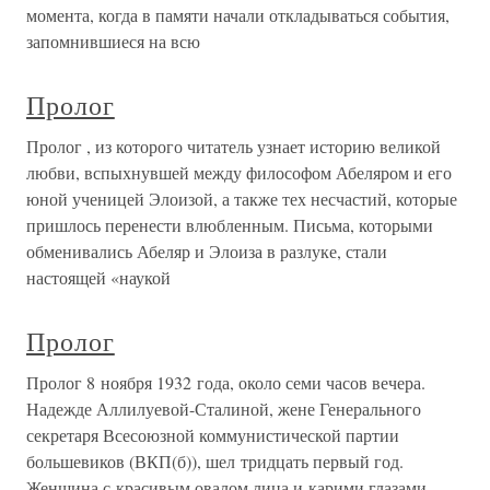
момента, когда в памяти начали откладываться события,
запомнившиеся на всю
Пролог
Пролог , из которого читатель узнает историю великой
любви, вспыхнувшей между философом Абеляром и его
юной ученицей Элоизой, а также тех несчастий, которые
пришлось перенести влюбленным. Письма, которыми
обменивались Абеляр и Элоиза в разлуке, стали
настоящей «наукой
Пролог
Пролог 8 ноября 1932 года, около семи часов вечера.
Надежде Аллилуевой-Сталиной, жене Генерального
секретаря Всесоюзной коммунистической партии
большевиков (ВКП(б)), шел тридцать первый год.
Женщина с красивым овалом лица и карими глазами