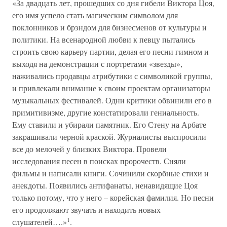
«За двадцать лет, прошедших со дня гибели Виктора Цоя,
его имя успело стать магическим символом для
поклонников и брэндом для бизнесменов от культуры и
политики. На всенародной любви к певцу пытались
строить свою карьеру партии, делая его песни гимном и
выходя на демонстрации с портретами «звезды»,
наживались продавцы атрибутики с символикой группы,
и привлекали внимание к своим проектам организаторы
музыкальных фестивалей. Одни критики обвинили его в
примитивизме, другие констатировали гениальность.
Ему ставили и убирали памятник. Его Стену на Арбате
закрашивали черной краской. Журналисты выспросили
все до мелочей у близких Виктора. Провели
исследования песен в поисках пророчеств. Сняли
фильмы и написали книги. Сочинили скорбные стихи и
анекдоты. Появились антифанаты, ненавидящие Цоя
только потому, что у него – корейская фамилия. Но песни
его продолжают звучать и находить новых
1
слушателей….»
.