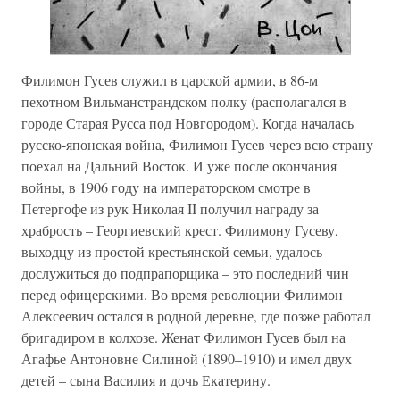
Филимон Гусев служил в царской армии, в 86-м
пехотном Вильманстрандском полку (располагался в
городе Старая Русса под Новгородом). Когда началась
русско-японская война, Филимон Гусев через всю страну
поехал на Дальний Восток. И уже после окончания
войны, в 1906 году на императорском смотре в
Петергофе из рук Николая II получил награду за
храбрость – Георгиевский крест. Филимону Гусеву,
выходцу из простой крестьянской семьи, удалось
дослужиться до подпрапорщика – это последний чин
перед офицерскими. Во время революции Филимон
Алексеевич остался в родной деревне, где позже работал
бригадиром в колхозе. Женат Филимон Гусев был на
Агафье Антоновне Силиной (1890–1910) и имел двух
детей – сына Василия и дочь Екатерину.