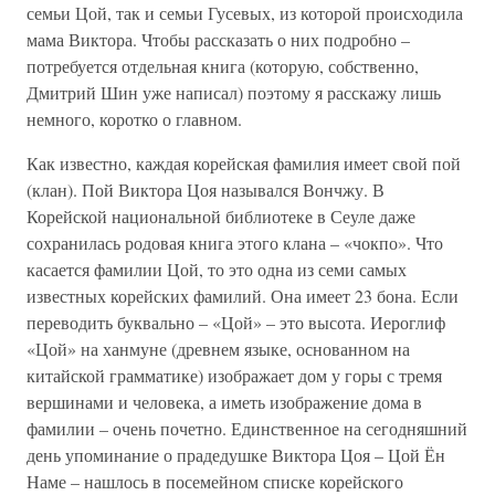
семьи Цой, так и семьи Гусевых, из которой происходила
мама Виктора. Чтобы рассказать о них подробно –
потребуется отдельная книга (которую, собственно,
Дмитрий Шин уже написал) поэтому я расскажу лишь
немного, коротко о главном.
Как известно, каждая корейская фамилия имеет свой пой
(клан). Пой Виктора Цоя назывался Вончжу. В
Корейской национальной библиотеке в Сеуле даже
сохранилась родовая книга этого клана – «чокпо». Что
касается фамилии Цой, то это одна из семи самых
известных корейских фамилий. Она имеет 23 бона. Если
переводить буквально – «Цой» – это высота. Иероглиф
«Цой» на ханмуне (древнем языке, основанном на
китайской грамматике) изображает дом у горы с тремя
вершинами и человека, а иметь изображение дома в
фамилии – очень почетно. Единственное на сегодняшний
день упоминание о прадедушке Виктора Цоя – Цой Ён
Наме – нашлось в посемейном списке корейского