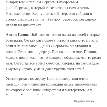
гитаристом и певцом Сергеем Тимофеевым
(экс-«Берега»), который тоже сочинял симпатичные
битовые песни. Вернувшись в Питер, они собрали в
стенах училища группу «Ракурс», с которой регулярно
играли на дискотеках.
Антон Галин:
Цой только-только начал на своей гитарке
бренькать. Он как раз пошел учиться в какую-то путягу,
если я не ошибаюсь. Да, из «Серовки» он отвалил и
пошел. Резчиком по дереву. Все хвастался мне. Помню,
ходил с ножичком, что-то ковырял, объяснял, что-то резал
нам. Он тогда все время смеялся, говорил: на самом деле
11
я музыку играю, у меня даже группа своя есть
.
Умение резать по дереву Цою впоследствии очень
пригодилось – известна коллекция нэцке, выполненная
Виктором с большим изяществом и мастерством, а у
Наталии Россовской, бывшей жены лидера группы
«Зоопарк» Михаила «Майка» Науменко, хранится
→
Первые песни
пепельница в виде стопы, каждый из пальцев которой