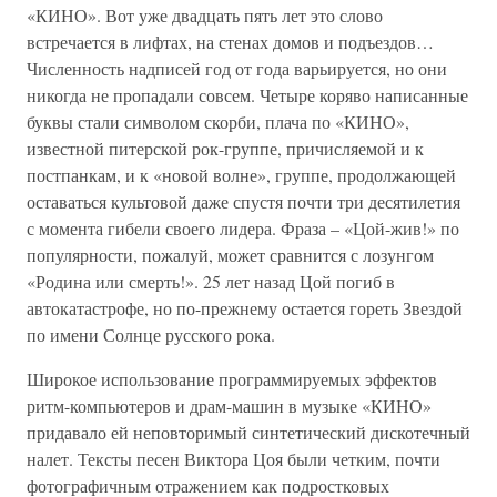
«КИНО». Вот уже двадцать пять лет это слово
встречается в лифтах, на стенах домов и подъездов…
Численность надписей год от года варьируется, но они
никогда не пропадали совсем. Четыре коряво написанные
буквы стали символом скорби, плача по «КИНО»,
известной питерской рок-группе, причисляемой и к
постпанкам, и к «новой волне», группе, продолжающей
оставаться культовой даже спустя почти три десятилетия
с момента гибели своего лидера. Фраза – «Цой-жив!» по
популярности, пожалуй, может сравнится с лозунгом
«Родина или смерть!». 25 лет назад Цой погиб в
автокатастрофе, но по-прежнему остается гореть Звездой
по имени Солнце русского рока.
Широкое использование программируемых эффектов
ритм-компьютеров и драм-машин в музыке «КИНО»
придавало ей неповторимый синтетический дискотечный
налет. Тексты песен Виктора Цоя были четким, почти
фотографичным отражением как подростковых