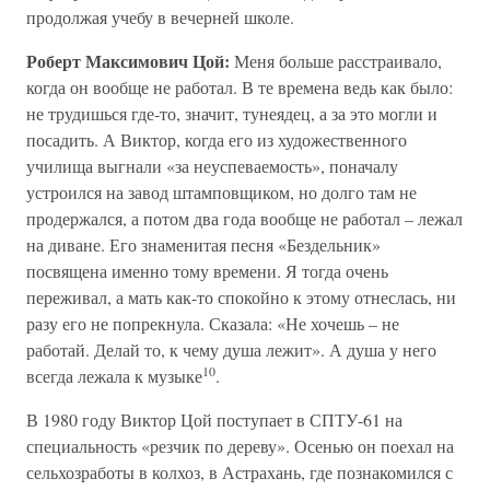
продолжая учебу в вечерней школе.
Роберт Максимович Цой:
Меня больше расстраивало,
когда он вообще не работал. В те времена ведь как было:
не трудишься где-то, значит, тунеядец, а за это могли и
посадить. А Виктор, когда его из художественного
училища выгнали «за неуспеваемость», поначалу
устроился на завод штамповщиком, но долго там не
продержался, а потом два года вообще не работал – лежал
на диване. Его знаменитая песня «Бездельник»
посвящена именно тому времени. Я тогда очень
переживал, а мать как-то спокойно к этому отнеслась, ни
разу его не попрекнула. Сказала: «Не хочешь – не
работай. Делай то, к чему душа лежит». А душа у него
10
всегда лежала к музыке
.
В 1980 году Виктор Цой поступает в СПТУ-61 на
специальность «резчик по дереву». Осенью он поехал на
сельхозработы в колхоз, в Астрахань, где познакомился с