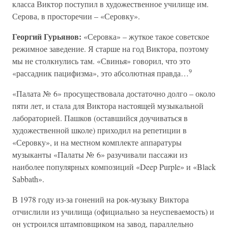
класса Виктор поступил в художественное училище им.
Серова, в просторечии – «Серовку».
Георгий Гурьянов:
«Серовка» – жуткое такое советское
режимное заведение. Я старше на год Виктора, поэтому
мы не столкнулись там. «Свинья» говорил, что это
9
«рассадник пацифизма», это абсолютная правда…
«Палата № 6» просуществовала достаточно долго – около
пяти лет, и стала для Виктора настоящей музыкальной
лабораторией. Пашков (оставшийся доучиваться в
художественной школе) приходил на репетиции в
«Серовку», и на местном комплекте аппаратуры
музыканты «Палаты № 6» разучивали пассажи из
наиболее популярных композиций «Deep Purple» и «Black
Sabbath».
В 1978 году из-за гонений на рок-музыку Виктора
отчислили из училища (официально за неуспеваемость) и
он устроился штамповщиком на завод, параллельно