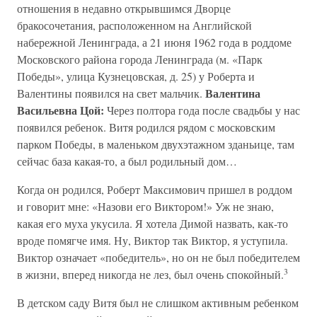
отношения в недавно открывшимся Дворце
бракосочетания, расположенном на Английской
набережной Ленинграда, а 21 июня 1962 года в роддоме
Московского района города Ленинграда (м. «Парк
Победы», улица Кузнецовская, д. 25) у Роберта и
Валентина
Валентины появился на свет мальчик.
Васильевна Цой:
Через полтора года после свадьбы у нас
появился ребенок. Витя родился рядом с московским
парком Победы, в маленьком двухэтажном зданьице, там
сейчас база какая-то, а был родильный дом…
Когда он родился, Роберт Максимович пришел в роддом
и говорит мне: «Назови его Виктором!» Уж не знаю,
какая его муха укусила. Я хотела Димой назвать, как-то
вроде помягче имя. Ну, Виктор так Виктор, я уступила.
Виктор означает «победитель», но он не был победителем
3
в жизни, вперед никогда не лез, был очень спокойный.
В детском саду Витя был не слишком активным ребенком