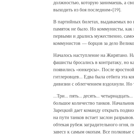
должностью, которую занимаешь, а сво
выходить из боя последним»[19].
В партийных билетах, выдаваемых во
памяток не было. Но коммунисты, как 
первыми и дрались мужественно, сам
коммунистов — борцов за дело Велико
Началось наступление на Жирятано. На
фашисты бросались в контратаку, но к
появились «юнкерсы». После яростной
гитлеровцев... Едва была отбита эта 
дивизии с облегчением вздохнули. Но 
...Три... пять... десять... четырнадцать
большое количество танков. Начальни
Зарецкий дает команду открыть подви
на пути танков встает заслон разрывов
обтекая рубеж заградительного огня, 
завесу к самым окопам. Все полковые 