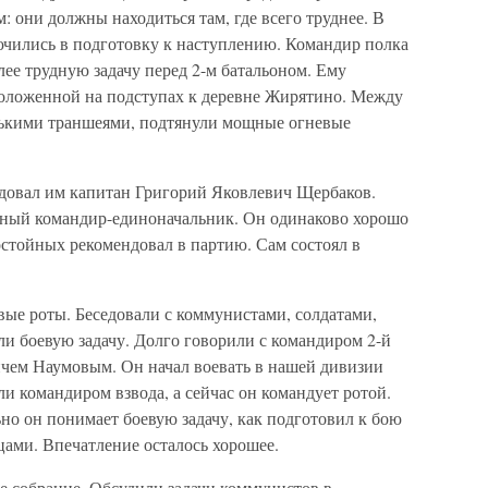
: они должны находиться там, где всего труднее. В
чились в подготовку к наступлению. Командир полка
ее трудную задачу перед 2-м батальоном. Ему
положенной на подступах к деревне Жирятино. Между
лькими траншеями, подтянули мощные огневые
ндовал им капитан Григорий Яковлевич Щербаков.
нный командир-единоначальник. Он одинаково хорошо
стойных рекомендовал в партию. Сам состоял в
вые роты. Беседовали с коммунистами, солдатами,
и боевую задачу. Долго говорили с командиром 2-й
чем Наумовым. Он начал воевать в нашей дивизии
ли командиром взвода, а сейчас он командует ротой.
ьно он понимает боевую задачу, как подготовил к бою
цами. Впечатление осталось хорошее.
е собрание. Обсудили задачи коммунистов в