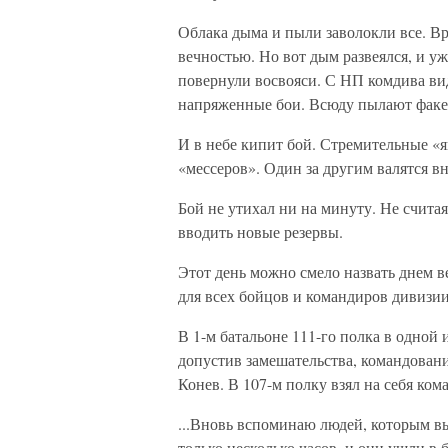
Облака дыма и пыли заволокли все. Вр
вечностью. Но вот дым развеялся, и уж
повернули восвояси. С НП комдива вид
напряженные бои. Всюду пылают факел
И в небе кипит бой. Стремительные «
«мессеров». Один за другим валятся в
Бой не утихал ни на минуту. Не счит
вводить новые резервы.
Этот день можно смело назвать днем 
для всех бойцов и командиров дивизии
В 1-м батальоне 111-го полка в одной 
допустив замешательства, командовани
Конев. В 107-м полку взял на себя ко
...Вновь вспоминаю людей, которым вы
только несколько часов, и они ушли 