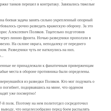
жке танков перешел в контратаку. Завязались тяжелые
на боевая задача занять сильно укрепленный опорный
овалось срочно разведать вражескую оборону. За это
Борис Алексеевич Поляков. Тщательно подготовив
 через линию фронта. Ночью разведчики проползли в
везло. На склоне оврага, неподалеку от переднего
ном. Разведчики чуть не наткнулись на них.
..
Пленные не принадлежали к фанатичным приверженцам
Слабые места в обороне противника были определены.
 вернувшийся из разведки Поляков. Кто мог подумать о
по погибнет, подорвавшись на мине, что орденом
радят уже посмертно!
7-й полк. Поэтому на нем политотдел сосредоточил
выводу, что нецелесообразно перед боем распылять