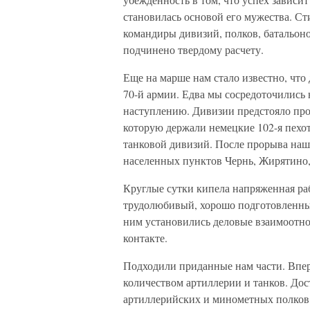
становилась основой его мужества. 
командиры дивизий, полков, батальоно
подчинено твердому расчету.
Еще на марше нам стало известно, что 
70-й армии. Едва мы сосредоточились 
наступлению. Дивизии предстояло пр
которую держали немецкие 102-я пехот
танковой дивизий. После прорыва наш
населенных пунктов Чернь, Жирятино,
Круглые сутки кипела напряженная ра
трудолюбивый, хорошо подготовленны
ним установились деловые взаимоотно
контакте.
Подходили приданные нам части. Впе
количеством артиллерии и танков. Дост
артиллерийских и минометных полков 