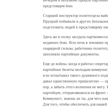
предстоящем бою.
Старший инструктор политотдела майор
Пруцкий побывали в других батальон
подготовить людей к предстоящему на
Здесь же в полку заседала парткомисс
недавних боях. Всю ночь в землянке п
снарядной гильзы, работники политот
заполняли партийные документы.
Еще до войны, когда я работал секрет
партийные билеты молодым коммуниста
я не испытывал такого душевного подъе
давал единственную привилегию — пра
пор, а забыть этого волнения не могу
партийцев, отправлявшихся на фронт,
Коммунист, знаешь ли ты, для чего на
Для того, чтобы обеспечить для нашей