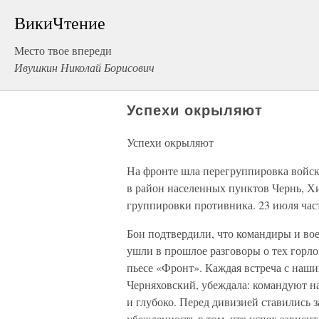
ВикиЧтение
Место твое впереди
Ивушкин Николай Борисович
Успехи окрыляют
Успехи окрыляют
На фронте шла перегруппировка войск
в район населенных пунктов Чернь, Х
группировки противника. 23 июля час
Бои подтвердили, что командиры и в
ушли в прошлое разговоры о тех горло
пьесе «Фронт». Каждая встреча с наши
Черняховский, убеждала: командуют н
и глубоко. Перед дивизией ставились 
убежденность в том, что успех зависи