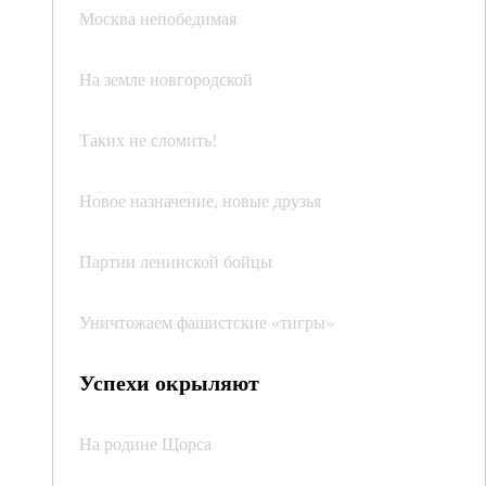
Москва непобедимая
На земле новгородской
Таких не сломить!
Новое назначение, новые друзья
Партии ленинской бойцы
Уничтожаем фашистские «тигры»
Успехи окрыляют
На родине Щорса