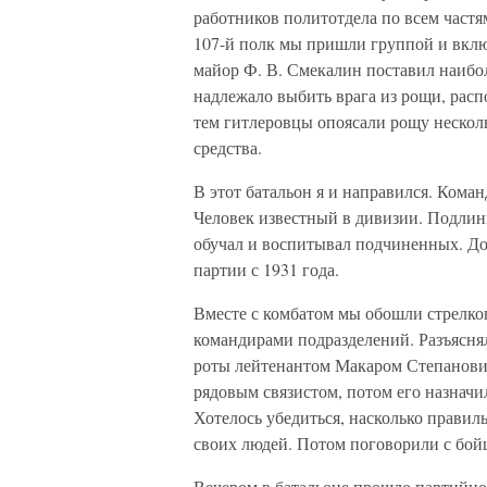
работников политотдела по всем частям
107-й полк мы пришли группой и вклю
майор Ф. В. Смекалин поставил наибол
надлежало выбить врага из рощи, рас
тем гитлеровцы опоясали рощу неско
средства.
В этот батальон я и направился. Кома
Человек известный в дивизии. Подли
обучал и воспитывал подчиненных. До
партии с 1931 года.
Вместе с комбатом мы обошли стрелко
командирами подразделений. Разъяснял
роты лейтенантом Макаром Степанови
рядовым связистом, потом его назначи
Хотелось убедиться, насколько правил
своих людей. Потом поговорили с бой
Вечером в батальоне прошло партийно