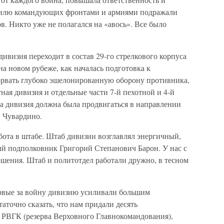
Стилю командующих фронтами и армиями подражали
в. Никто уже не полагался на «авось». Все было
дивизия переходит в состав 29-го стрелкового корпуса
на новом рубеже, как началась подготовка к
орвать глубоко эшелонированную оборону противника,
ная дивизия и отдельные части 7-й пехотной и 4-й
а дивизия должна была продвигаться в направлении
 Чувардино.
бота в штабе. Штаб дивизии возглавлял энергичный,
й подполковник Григорий Степанович Барон. У нас с
шения. Штаб и политотдел работали дружно, в тесном
рвые за войну дивизию усиливали большим
аточно сказать, что нам придали десять
РВГК (резерва Верховного Главнокомандования),