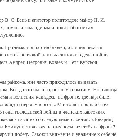
 В. С. Бень и агитатор политотдела майор Н. И.
ах, помогли командирам и политработникам
ступлению.
ия. Принимали в партию людей, отличившихся в
ри свете фронтовой лампы-коптилки, сделанной из
дела Андрей Петрович Козаев и Петя Курской
арем райкома, мне часто приходилось выдавать
м. Всегда это было радостным событием. Но никогда
ма и волнения, как здесь, на фронте, где партбилет
во идти первым в огонь. Много лет прошло с тех
. В годы гражданской войны в членских карточках
 имелась памятка со следующими словами: «Товарищ
ша Коммунистическая партия посылает тебя на фронт?
 армии победу. Завоюй внимание и уважение к себе не