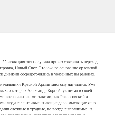
. 22 июля дивизия получила приказ совершить переход
итровка, Новый Свет. Это южное основание орловской
ти дивизии сосредоточились в указанных им районах.
оеначальники Красной Армии многому научились. Уже
вых, о которых Александр Корнейчук писал в своей
ми военачальниками, такими, как Рокоссовский и
ами люди талантливые, знающие дело, мыслящие ясно
задачи сложные и трудные, но всегда выполнимые. А
т от каждого воина, повышала ответственность и