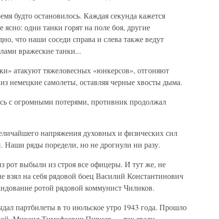
емя будто остановилось. Каждая секунда кажется
е ясно: одни танки горят на поле боя, другие
но, что наши соседи справа и слева также ведут
ами вражеские танки...
яки» атакуют тяжеловесных «юнкерсов», отгоняют
низ немецкие самолеты, оставляя черные хвосты дыма.
аясь с огромными потерями, противник продолжал
величайшего напряжения духовных и физических сил
. Наши ряды поредели, но не дрогнули ни разу.
из рот выбыли из строя все офицеры. И тут же, не
е взял на себя рядовой боец Василий Константинович
мандование ротой рядовой коммунист Чиликов.
дал партбилеты в то июльское утро 1943 года. Прошло
в бой. Михаил Тимофеевич Пивнев — так звали