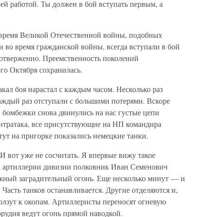
ей работой. Ты должен в бой вступать первым, а
 время Великой Отечественной войны, подобных
и во время гражданской войны, всегда вступали в бой
оотверженно. Преемственность поколений
го Октября сохранилась.
кал боя нарастал с каждым часом. Несколько раз
аждый раз отступали с большими потерями. Вскоре
 бомбежки снова двинулись на нас густые цепи
контратака, все присутствующие на НП командира
тут на пригорке показались немецкие танки.
... И вот уже не сосчитать. Я впервые вижу такое
к артиллерии дивизии полковник Иван Семенович
жный заградительный огонь. Еще несколько минут — и
. Часть танков останавливается. Другие отделяются и,
ползут к окопам. Артиллеристы переносят огневую
орудия ведут огонь прямой наводкой.