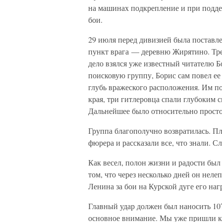
на машинах подкрепление и при поддер
бои.
29 июля перед дивизией была поставле
пункт врага — деревню Жирятино. Треб
дело взялся уже известный читателю 
поисковую группу, Борис сам повел ее
глубь вражеского расположения. Им по
края, три гитлеровца спали глубоким с
Дальнейшее было относительно просто.
Группа благополучно возвратилась. 
фюрера и рассказали все, что знали. 
Как весел, полон жизни и радости был
том, что через несколько дней он неле
Ленина за бои на Курской дуге его наг
Главный удар должен был наносить 10
основное внимание. Мы уже пришли к 