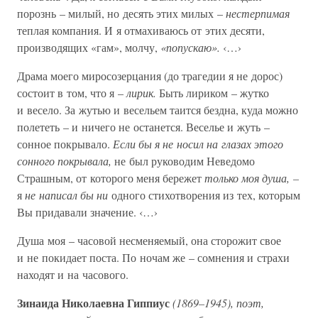
порознь – милый, но десять этих милых –
нестерпимая
теплая компания. И я отмахиваюсь от этих десяти,
производящих «гам», молчу,
«попускаю».
‹…›
Драма моего миросозерцания (до трагедии я не дорос)
состоит в том, что я –
лирик.
Быть лириком – жутко
и весело. За жутью и весельем таится бездна, куда можно
полететь – и ничего не останется. Веселье и жуть –
сонное покрывало.
Если бы я не носил на глазах этого
сонного покрывала,
не был руководим Неведомо
Страшным, от которого меня бережет
только моя душа, –
я
не написал бы ни
одного стихотворения из тех, которым
Вы придавали значение. ‹…›
Душа моя – часовой несменяемый, она сторожит свое
и не покидает поста. По ночам же – сомнения и страхи
находят и на часового.
Зинаида Николаевна Гиппиус
(1869–1945), поэт,