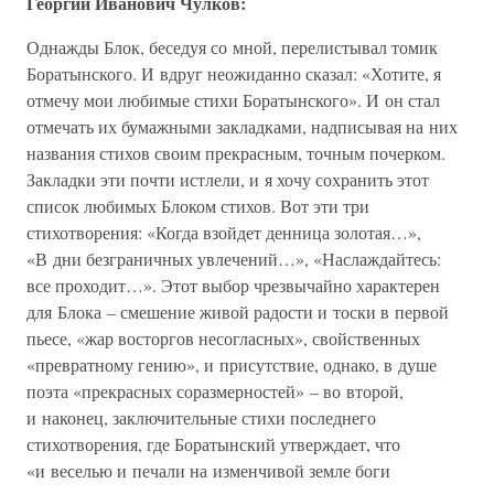
Георгий Иванович Чулков:
Однажды Блок, беседуя со мной, перелистывал томик
Боратынского. И вдруг неожиданно сказал: «Хотите, я
отмечу мои любимые стихи Боратынского». И он стал
отмечать их бумажными закладками, надписывая на них
названия стихов своим прекрасным, точным почерком.
Закладки эти почти истлели, и я хочу сохранить этот
список любимых Блоком стихов. Вот эти три
стихотворения: «Когда взойдет денница золотая…»,
«В дни безграничных увлечений…», «Наслаждайтесь:
все проходит…». Этот выбор чрезвычайно характерен
для Блока – смешение живой радости и тоски в первой
пьесе, «жар восторгов несогласных», свойственных
«превратному гению», и присутствие, однако, в душе
поэта «прекрасных соразмерностей» – во второй,
и наконец, заключительные стихи последнего
стихотворения, где Боратынский утверждает, что
«и веселью и печали на изменчивой земле боги