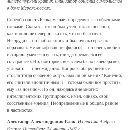
литературный критик, инициатор общения символистов
в доме Мережковских:
Своеобразность Блока мешает определять его обычными
словами. Сказать, что он был умен, так же неверно,
как вопиюще неверно сказать, что он был глуп.
Не эрудит – он любил книгу и был очень серьезно
образован. Не метафизик, не философ – он очень любил
историю, умел ее изучать, иногда предавался ей
со страстью. Но, повторяю, все в нем было своеобразно,
угловато, – и неожиданно. Вопросы общественные
стояли тогда особенно остро. Был ли он вне их? Конечно,
его считали аполитичным и – готовы были все простить
ему «за поэзию». Но он, находясь вне многих
интеллигентских группировок, имел, однако, свои
собственные мнения. Неопределенные в общем, резкие
в частностях.
Александр Александрович Блок
. Из письма Андрею
Белому. Петербург, 24 марта 1907 г.: