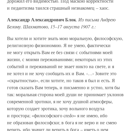
дорожил его видимостью. Под маскою корректности
и педантизма таился страшный незнакомец – хаос.
Александр Александрович Блок
. Из письма Андрею
Белому. Шахматово, 15–17 августа 1907 г.:
Вы хотели и хотите знать мою моральную, философскую,
религиозную физиономию. Я не умею, фактически
не могу открыть Вам ее без связи с событиями моей
жизни, с моими переживаниями; некоторых из этих
событий и переживаний не знает никто на свете, и я
не хотел и не хочу сообщать их и Вам. ‹…› Зовите это
«скрытностью», если хотите, но таков я был и есть. Я
готов сказать Вам теперь, и письменно и устно, хотя бы
так: моральная сторона моей души не принимает уклонов
современной эротики, я не хочу душной атмосферы,
которую создает эротика, хочу вольного воздуха
и простора; «философского credo» я не имею, ибо
не образован философски; в бога я не верю и не смею
верить, ибо значит ли верить в бога – иметь о нем