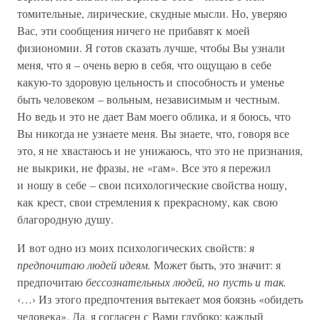
томительные, лирические, скудные мысли. Но, уверяю
Вас, эти сообщения ничего не прибавят к моей
физиономии. Я готов сказать лучше, чтобы Вы узнали
меня, что я – очень верю в себя, что ощущаю в себе
какую-то здоровую цельность и способность и уменье
быть человеком – вольным, независимым и честным.
Но ведь и это не дает Вам моего облика, и я боюсь, что
Вы никогда не узнаете меня. Вы знаете, что, говоря все
это, я не хвастаюсь и не унижаюсь, что это не признания,
не выкрики, не фразы, не «гам». Все это я пережил
и ношу в себе – свои психологические свойства ношу,
как крест, свои стремления к прекрасному, как свою
благородную душу.
И вот одно из моих психологических свойств:
я
предпочитаю людей идеям.
Может быть, это значит: я
предпочитаю
бессознательных людей, но пусть и так.
‹…› Из этого предпочтения вытекает моя боязнь «обидеть
человека». Да, я согласен с Вами глубоко: каждый