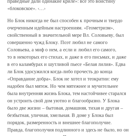
праведные дали одинакие криле»: все это воистину
«блоковское». ‹…›
Но Блок никогда не был способен к прочным и твердо
очерченным идейным настроениям. «Геометризм»,
свойственный в значительной мере Вл. Соловьеву, был
совершенно чужд Блоку. Поэт любил не самого
Соловьева, а миф о нем, а если и любил его самого,
то в некоторых его стихах, и даже в его письмах, и даже
в его каламбурах и шутливой пьесе «Белая лилия». Едва
ли Блок удосужился когда-либо прочесть до конца
«Оправдание добра». Блок не хотел и теократии: ему
надобен был мятеж. Но чем мятежнее и мучительнее
была внутренняя жизнь Блока, тем настойчивее старался
он устроить свой дом уютно и благообразно. У Блока
было две жизни – бытовая, домашняя, тихая и другая –
безбытная, уличная, хмельная. В доме у Блока был
порядок, размеренность и внешнее благополучие.
Правда, благополучия подлинного и здесь не было, но он