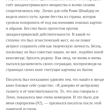
гнёт западногерманского мещанства и всеми силами
сопротивлялись ему. Лично для себя Роми Шнайдер не
видела иного пути, кроме бегства из страны, которая
грозила похоронить её под наслоениями пошлых картин
и образов. Бегство было протестом против
западногерманской действительности. В какой-то
степени это был эгоистический жест, но он помог
актрисе сохранить себя как творческую личность. Бёлль,
поскольку он был совестью нации, не мог, подобно юной
кинозвезде, бросить родину. Как овод, он вновь и вновь
пытался расшевелить своих сограждан, воспроизводя на
страницах своих книг гнетущие картины их бытия.
Писатель был несказанно удивлён тем, что нашёл в звезде
кино близкое себе существо. «Я доверяю её актёрскому
таланту и её чувствительности. То, что она говорила о
Лени, показалось мне очень немецким. И это было для
меня сюрпризом»[92], — признался писатель после этой
памятной встречи.