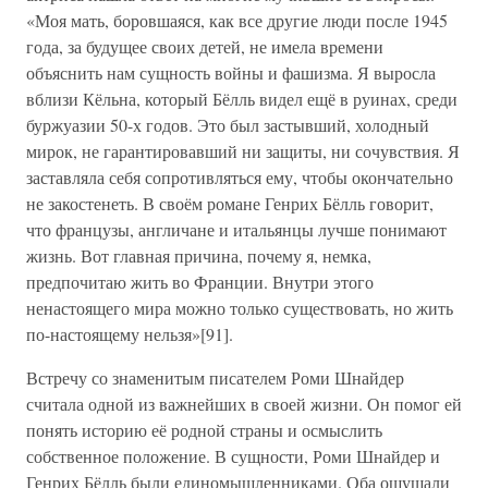
«Моя мать, боровшаяся, как все другие люди после 1945
года, за будущее своих детей, не имела времени
объяснить нам сущность войны и фашизма. Я выросла
вблизи Кёльна, который Бёлль видел ещё в руинах, среди
буржуазии 50-х годов. Это был застывший, холодный
мирок, не гарантировавший ни защиты, ни сочувствия. Я
заставляла себя сопротивляться ему, чтобы окончательно
не закостенеть. В своём романе Генрих Бёлль говорит,
что французы, англичане и итальянцы лучше понимают
жизнь. Вот главная причина, почему я, немка,
предпочитаю жить во Франции. Внутри этого
ненастоящего мира можно только существовать, но жить
по-настоящему нельзя»[91].
Встречу со знаменитым писателем Роми Шнайдер
считала одной из важнейших в своей жизни. Он помог ей
понять историю её родной страны и осмыслить
собственное положение. В сущности, Роми Шнайдер и
Генрих Бёлль были единомышленниками. Оба ощущали