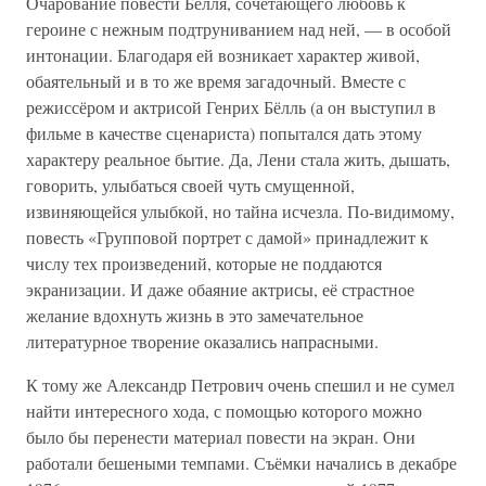
Очарование повести Бёлля, сочетающего любовь к
героине с нежным подтруниванием над ней, — в особой
интонации. Благодаря ей возникает характер живой,
обаятельный и в то же время загадочный. Вместе с
режиссёром и актрисой Генрих Бёлль (а он выступил в
фильме в качестве сценариста) попытался дать этому
характеру реальное бытие. Да, Лени стала жить, дышать,
говорить, улыбаться своей чуть смущенной,
извиняющейся улыбкой, но тайна исчезла. По-видимому,
повесть «Групповой портрет с дамой» принадлежит к
числу тех произведений, которые не поддаются
экранизации. И даже обаяние актрисы, её страстное
желание вдохнуть жизнь в это замечательное
литературное творение оказались напрасными.
К тому же Александр Петрович очень спешил и не сумел
найти интересного хода, с помощью которого можно
было бы перенести материал повести на экран. Они
работали бешеными темпами. Съёмки начались в декабре