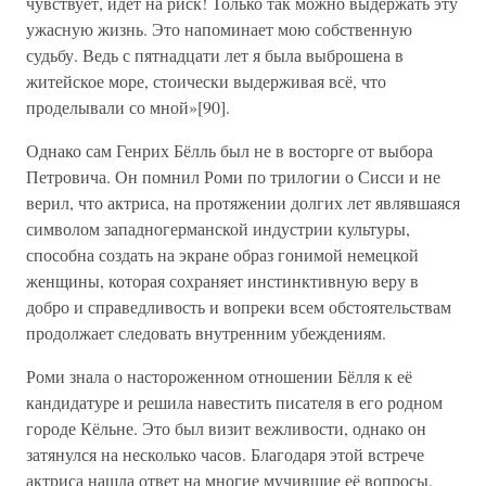
чувствует, идёт на риск! Только так можно выдержать эту
ужасную жизнь. Это напоминает мою собственную
судьбу. Ведь с пятнадцати лет я была выброшена в
житейское море, стоически выдерживая всё, что
проделывали со мной»[90].
Однако сам Генрих Бёлль был не в восторге от выбора
Петровича. Он помнил Роми по трилогии о Сисси и не
верил, что актриса, на протяжении долгих лет являвшаяся
символом западногерманской индустрии культуры,
способна создать на экране образ гонимой немецкой
женщины, которая сохраняет инстинктивную веру в
добро и справедливость и вопреки всем обстоятельствам
продолжает следовать внутренним убеждениям.
Роми знала о настороженном отношении Бёлля к её
кандидатуре и решила навестить писателя в его родном
городе Кёльне. Это был визит вежливости, однако он
затянулся на несколько часов. Благодаря этой встрече
актриса нашла ответ на многие мучившие её вопросы.