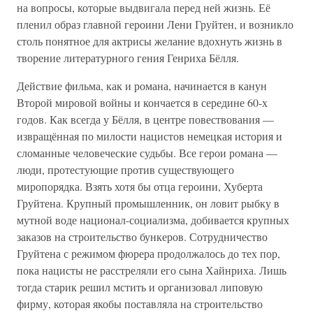
на вопросы, которые выдвигала перед ней жизнь. Её
пленил образ главной героини Лени Груйтен, и возникло
столь понятное для актрисы желание вдохнуть жизнь в
творение литературного гения Генриха Бёлля.
Действие фильма, как и романа, начинается в канун
Второй мировой войны и кончается в середине 60-х
годов. Как всегда у Бёлля, в центре повествования —
извращённая по милости нацистов немецкая история и
сломанные человеческие судьбы. Все герои романа —
люди, протестующие против существующего
миропорядка. Взять хотя бы отца героини, Хуберта
Груйтена. Крупный промышленник, он ловит рыбку в
мутной воде национал-социализма, добивается крупных
заказов на строительство бункеров. Сотрудничество
Груйтена с режимом фюрера продолжалось до тех пор,
пока нацисты не расстреляли его сына Хайнриха. Лишь
тогда старик решил мстить и организовал липовую
фирму, которая якобы поставляла на строительство