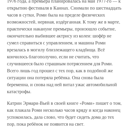
1976 года, а премьера планировалась на май 1977-го — к
открытию фестиваля в Каннах. Снимали по шестнадцать
часов в сутки, Роми была на пределе физических
возможностей, нервная, издёрганная. К тому же в марте,
практически накануне премьеры, произошло событие,
окончательно выбившее актрису из колеи: шофёр не
сумел справиться с управлением, и машина Роми
врезалась в могилу близлежащего кладбища. Всё
кончилось благополучно, если не считать, что
случившееся было страшным потрясением для Роми.
Всего лишь год прошел с тех пор, как в подобной же
ситуации она потеряла ребёнка. Она снова была
беременна, и снова над ней витал ужас автомобильной
катастрофы.
Катрин Эрмари-Вьей в своей книге «Роми» пишет о том,
как плакала Роми несколько часов кряду и когда наконец
успокоилась, дала слово, что будет сидеть дома до тех
пор, пока ребёнок не появится на свет.