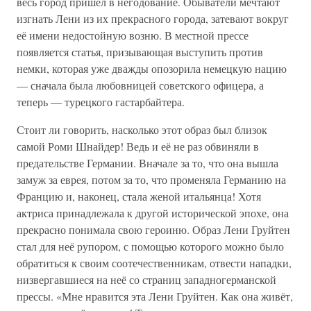
весь город пришёл в негодование. Обыватели мечтают
изгнать Лени из их прекрасного города, затевают вокруг
её имени недостойную возню. В местной прессе
появляется статья, призывающая выступить против
немки, которая уже дважды опозорила немецкую нацию
— сначала была любовницей советского офицера, а
теперь — турецкого гастарбайтера.
Стоит ли говорить, насколько этот образ был близок
самой Роми Шнайдер! Ведь и её не раз обвиняли в
предательстве Германии. Вначале за то, что она вышла
замуж за еврея, потом за то, что променяла Германию на
Францию и, наконец, стала женой итальянца! Хотя
актриса принадлежала к другой исторической эпохе, она
прекрасно понимала свою героиню. Образ Лени Груйтен
стал для неё рупором, с помощью которого можно было
обратиться к своим соотечественникам, отвести нападки,
низвергавшиеся на неё со страниц западногерманской
прессы. «Мне нравится эта Лени Груйтен. Как она живёт,