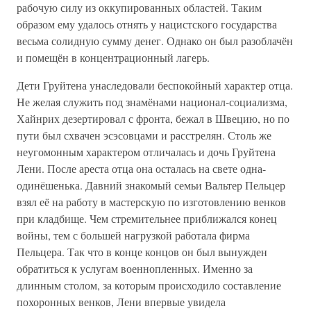
рабочую силу из оккупированных областей. Таким
образом ему удалось отнять у нацистского государства
весьма солидную сумму денег. Однако он был разоблачён
и помещён в концентрационный лагерь.
Дети Груйтена унаследовали беспокойный характер отца.
Не желая служить под знамёнами национал-социализма,
Хайнрих дезертировал с фронта, бежал в Швецию, но по
пути был схвачен эсэсовцами и расстрелян. Столь же
неугомонным характером отличалась и дочь Груйтена
Лени. После ареста отца она осталась на свете одна-
одинёшенька. Давний знакомый семьи Вальтер Пельцер
взял её на работу в мастерскую по изготовлению венков
при кладбище. Чем стремительнее приближался конец
войны, тем с большей нагрузкой работала фирма
Пельцера. Так что в конце концов он был вынужден
обратиться к услугам военнопленных. Именно за
длинным столом, за которым происходило составление
похоронных венков, Лени впервые увидела