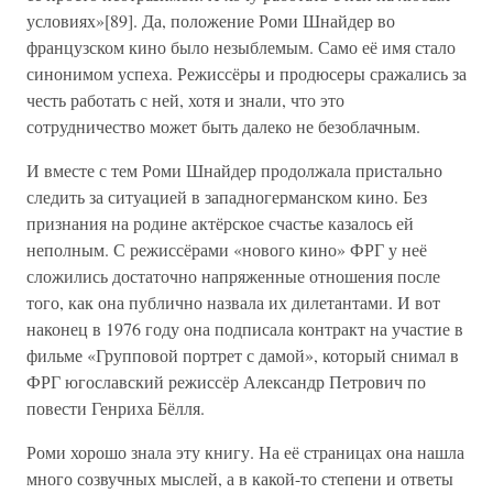
условиях»[89]. Да, положение Роми Шнайдер во
французском кино было незыблемым. Само её имя стало
синонимом успеха. Режиссёры и продюсеры сражались за
честь работать с ней, хотя и знали, что это
сотрудничество может быть далеко не безоблачным.
И вместе с тем Роми Шнайдер продолжала пристально
следить за ситуацией в западногерманском кино. Без
признания на родине актёрское счастье казалось ей
неполным. С режиссёрами «нового кино» ФРГ у неё
сложились достаточно напряженные отношения после
того, как она публично назвала их дилетантами. И вот
наконец в 1976 году она подписала контракт на участие в
фильме «Групповой портрет с дамой», который снимал в
ФРГ югославский режиссёр Александр Петрович по
повести Генриха Бёлля.
Роми хорошо знала эту книгу. На её страницах она нашла
много созвучных мыслей, а в какой-то степени и ответы