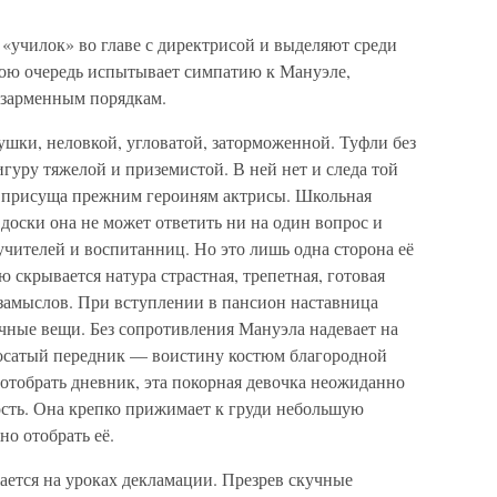
«училок» во главе с директрисой и выделяют среди
свою очередь испытывает симпатию к Мануэле,
азарменным порядкам.
шки, неловкой, угловатой, заторможенной. Туфли без
игуру тяжелой и приземистой. В ней нет и следа той
а присуща прежним героиням актрисы. Школьная
 доски она не может ответить ни на один вопрос и
чителей и воспитанниц. Но это лишь одна сторона её
 скрывается натура страстная, трепетная, готовая
 замыслов. При вступлении в пансион наставница
чные вещи. Без сопротивления Мануэла надевает на
осатый передник — воистину костюм благородной
 отобрать дневник, эта покорная девочка неожиданно
ость. Она крепко прижимает к груди небольшую
о отобрать её.
ается на уроках декламации. Презрев скучные