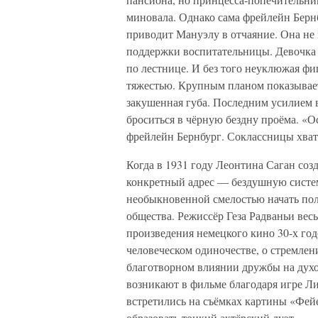
миновала. Однако сама фрейлейн Бернб
приводит Мануэлу в отчаяние. Она не 
поддержки воспитательницы. Девочка 
по лестнице. И без того неуклюжая фи
тяжестью. Крупным планом показывает
закушенная губа. Последним усилием в
броситься в чёрную бездну проёма. «
фрейлейн Бернбург. Соклассницы хвата
Когда в 1931 году Леонтина Саган соз
конкретный адрес — бездушную систем
необыкновенной смелостью начать по
общества. Режиссёр Геза Радваньи вес
произведения немецкого кино 30-х год
человеческом одиночестве, о стремлен
благотворном влиянии дружбы на духо
возникают в фильме благодаря игре 
встретились на съёмках картины «Фей
образовать тонкий актёрский дуэт.