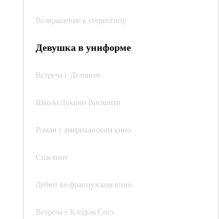
Возвращение к стереотипу
Девушка в униформе
Встреча с Делоном
Школа Лукино Висконти
Роман с американским кино
Спасение
Дебют во французском кино
Встреча с Клодом Сотэ