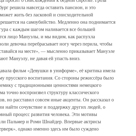
ург решила навсегда оставить пансион, и это
может жить без ласковой и снисходительной
решается на самоубийство. Медленно она поднимается
гура с каждым шагом наливается все большей
ся лицо Мануэлы, и мы видим, как распухла
оли девочка перебрасывает ногу через перила, чтобы
Оставайся на месте», — мысленно приказывает Мануэле
ют Мануэлу, не давая ей упасть вниз.
давала фильм «Девушки в униформе», её критика имела
у прусского воспитания. Со стороны режиссёра было
лемику с традиционными ценностями немецкого
ьма точно воспроизвел структуру классического
ов, но расставил совсем иные акценты. Он рассказал о
ии найти сочувствие и поддержку других людей, о
вный процесс развития человека. Эти мотивы
Лили Пальмер и Роми Шнайдер. Впервые актрисы
ерверк», однако именно здесь им было суждено