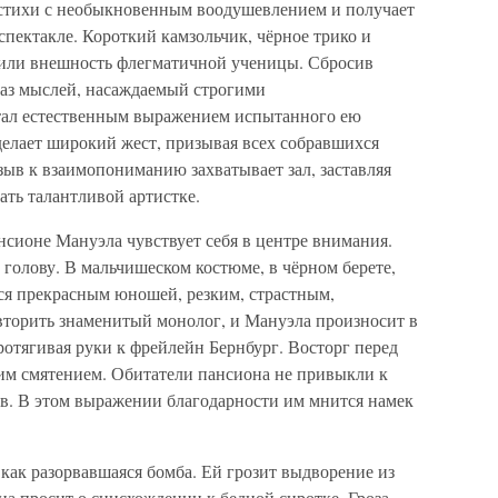
 стихи с необыкновенным воодушевлением и получает
пектакле. Короткий камзольчик, чёрное трико и
зили внешность флегматичной ученицы. Сбросив
аз мыслей, насаждаемый строгими
тал естественным выражением испытанного ею
делает широкий жест, призывая всех собравшихся
зыв к взаимопониманию захватывает зал, заставляя
ать талантливой артистке.
нсионе Мануэла чувствует себя в центре внимания.
 голову. В мальчишеском костюме, в чёрном берете,
ся прекрасным юношей, резким, страстным,
вторить знаменитый монолог, и Мануэла произносит в
протягивая руки к фрейлейн Бернбург. Восторг перед
им смятением. Обитатели пансиона не привыкли к
в. В этом выражении благодарности им мнится намек
ак разорвавшаяся бомба. Ей грозит выдворение из
а просит о снисхождении к бедной сиротке. Гроза