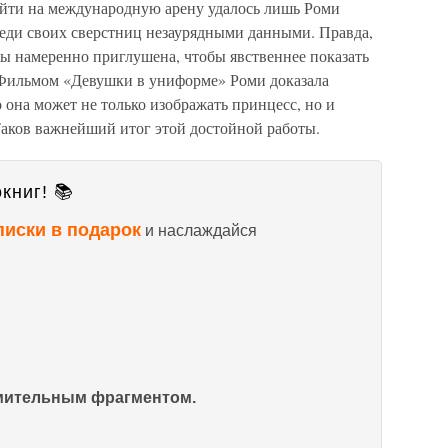
выйти на международную арену удалось лишь Роми
реди своих сверстниц незаурядными данными. Правда,
сы намеренно приглушена, чтобы явственнее показать
 Фильмом «Девушки в униформе» Роми доказала
о она может не только изображать принцесс, но и
Таков важнейший итог этой достойной работы.
книг! 📚
писки в подарок
и наслаждайся
омительным фрагментом.