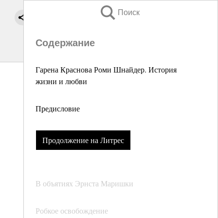
Поиск
Содержание
Гарена Краснова Роми Шнайдер. История
жизни и любви
Предисловие
Продолжение на Литрес
В объятиях Эрнста Маришки
Робкое освобождение