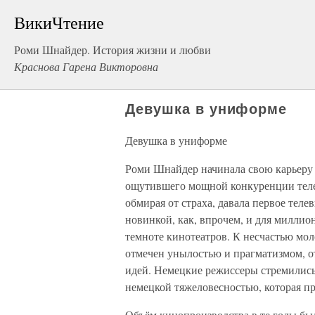
ВикиЧтение
Роми Шнайдер. История жизни и любви
Краснова Гарена Викторовна
Девушка в униформе
Девушка в униформе
Роми Шнайдер начинала свою карьеру в
ощутившего мощной конкуренции теле
обмирая от страха, давала первое тел
новинкой, как, впрочем, и для милли
темноте кинотеатров. К несчастью мо
отмечен унылостью и прагматизмом, от
идей. Немецкие режиссеры стремились 
немецкой тяжеловесностью, которая пр
Объём кинопроизводства в те годы бы