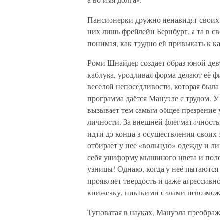
Пансионерки дружно ненавидят своих 
них лишь фрейлейн Бернбург, а та в 
понимая, как трудно ей привыкать к к
Роми Шнайдер создает образ юной деву
каблука, уродливая форма делают её ф
веселой непоседливости, которая был
программа даётся Мануэле с трудом. У
вызывает тем самым общее презрение у
личности. За внешней флегматичностью
идти до конца в осуществлении своих
отбирает у нее «вольную» одежду и ли
себя униформу мышиного цвета и пол
узницы! Однако, когда у неё пытаются
проявляет твердость и даже агрессивн
книжечку, никакими силами невозможн
Туповатая в науках, Мануэла преображ