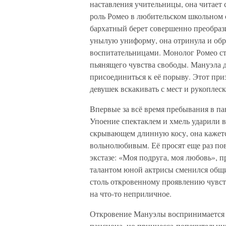
наставления учительницы, она читает
роль Ромео в любительском школьном с
бархатный берет совершенно преобра
унылую униформу, она отринула и обр
воспитательницами. Монолог Ромео с
пьянящего чувства свободы. Мануэла 
присоединиться к её порыву. Этот при
девушек вскакивать с мест и рукоплеск
Впервые за всё время пребывания в па
Упоение спектаклем и хмель ударили в
скрывающем длинную косу, она кажет
вольнолюбивым. Её просят еще раз по
экстазе: «Моя подруга, моя любовь», 
талантом юной актрисы сменился общ
столь откровенному проявлению чувст
на что-то неприличное.
Откровение Мануэлы воспринимается к
пансиона, но принцесса-попечительниц