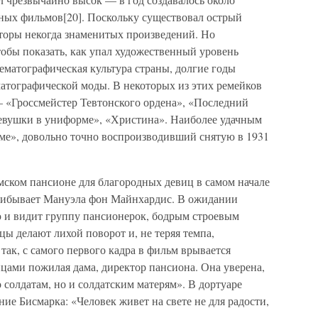
ных фильмов[20]. Поскольку существовал острый
вторы некогда знаменитых произведений. Но
чтобы показать, как упал художественный уровень
ематографическая культура страны, долгие годы
атографической моды. В некоторых из этих ремейков
 «Гроссмейстер Тевтонского ордена», «Последний
Девушки в униформе», «Христина». Наиболее удачным
ме», довольно точно воспроизводивший снятую в 1931
мском пансионе для благородных девиц в самом начале
прибывает Мануэла фон Майнхардис. В ожидании
ю и видит группу пансионерок, бодрым строевым
ы делают лихой поворот и, не теряя темпа,
ак, с самого первого кадра в фильм врывается
цами пожилая дама, директор пансиона. Она уверена,
 солдатам, но и солдатским матерям». В дортуаре
ие Бисмарка: «Человек живет на свете не для радости,