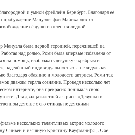
благородной и умной фрейлейн Бернбург. Благодаря её
ит пробуждение Мануэлы фон Майнхардис от
освобождение её души из плена холодной
р Мануэла была первой героиней, пережившей на
Работая над ролью, Роми была впервые избавлена от
ться на помощь, изображать девушку с храбрым и
к, наделённый индивидуальностью, а не ходульная
лько благодаря обаянию и молодости актрисы. Роми так
ъёмок дважды теряла сознание. Проведя несколько лет
ческом интернате, она прекрасно понимала свою
нутости. Для двадцатилетней актрисы «Девушки в
твенном детстве с его отнюдь не детскими
в фильме нескольких талантливых актрис молодого
ину Синьен и изящную Кристину Кауфманн[21]. Обе