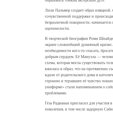
Лили Пальмер создает образ изящной, 
сочувственной поддержке и происход
безразличной покорности, начинается 
оцепенелости.
В творческой биографии Роми Шнайде
экране сложнейший душевный кризис. 
необходимости кого-то спасать, броса
добрым сердцем. Её Мануэла — челове
схема, которая могла существовать то
вжилась в образ, что на протяжении с
вдали от родительского дома в католи
героиню и терзавшее её чувство поки
униформе» стали напоминанием о собс
проблемами.
Геза Радваньи пригласил для участия 
поколения, в том числе задорную Саб