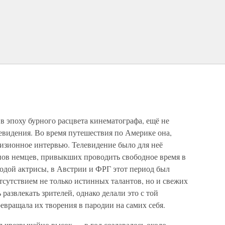
 эпоху бурного расцвета кинематографа, ещё не
видения. Во время путешествия по Америке она,
евизионное интервью. Телевидение было для неё
онов немцев, привыкших проводить свободное время в
лодой актрисы, в Австрии и ФРГ этот период был
сутствием не только истинных талантов, но и свежих
развлекать зрителей, однако делали это с той
евращала их творения в пародии на самих себя.
л чрезвычайно высок — в год создавалось около