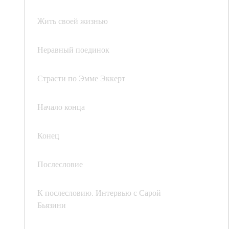
Жить своей жизнью
Неравный поединок
Страсти по Эмме Эккерт
Начало конца
Конец
Послесловие
К послесловию. Интервью с Сарой
Бьязини