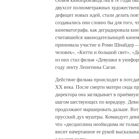
двухсот полнометражных художествен
дефицит новых идей, стали делать по
создавались они словно бы для того, 
кинематографа, как деградировала кин
считавшейся законодательницей кинем
принимала участие и Роми Шнайдер —
человек», «Китти и большой свет», «
из них стал фильм «Девушки в унифор
году ленту Леонтины Саган.
Действие фильма происходит в потсда
XX века. После смерти матери сюда 
директора она заглядывает в приёмну
шагом шествующих по коридору. Девиц
продолжают маршировать дальше. Вот т
прусский дух муштры. Командует деви
что «дисциплина необходима не только
висит начертанное ее рукой высказыван
а во имя долга».