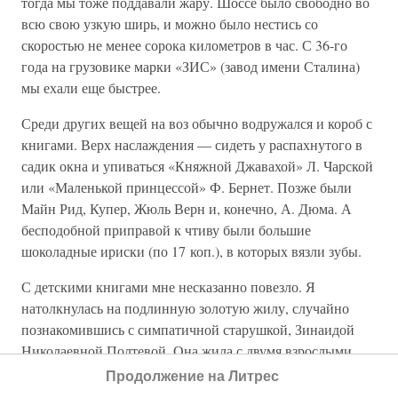
тогда мы тоже поддавали жару. Шоссе было свободно во
всю свою узкую ширь, и можно было нестись со
скоростью не менее сорока километров в час. С 36-го
года на грузовике марки «ЗИС» (завод имени Сталина)
мы ехали еще быстрее.
Среди других вещей на воз обычно водружался и короб с
книгами. Верх наслаждения — сидеть у распахнутого в
садик окна и упиваться «Княжной Джавахой» Л. Чарской
или «Маленькой принцессой» Ф. Бернет. Позже были
Майн Рид, Купер, Жюль Верн и, конечно, А. Дюма. А
бесподобной приправой к чтиву были большие
шоколадные ириски (по 17 коп.), в которых вязли зубы.
С детскими книгами мне несказанно повезло. Я
натолкнулась на подлинную золотую жилу, случайно
познакомившись с симпатичной старушкой, Зинаидой
Николаевной Полтевой. Она жила с двумя взрослыми
дочерьми, Галей и Ирой, в переулке близ Воронцова поля
Продолжение на Литрес
в деревянном коммунальном особнячке. Стены одной из