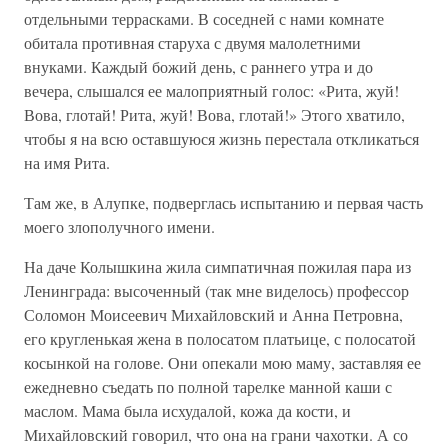
отдельными террасками. В соседней с нами комнате
обитала противная старуха с двумя малолетними
внуками. Каждый божий день, с раннего утра и до
вечера, слышался ее малоприятный голос: «Рита, жуй!
Вова, глотай! Рита, жуй! Вова, глотай!» Этого хватило,
чтобы я на всю оставшуюся жизнь перестала откликаться
на имя Рита.
Там же, в Алупке, подверглась испытанию и первая часть
моего злополучного имени.
На даче Колышкина жила симпатичная пожилая пара из
Ленинграда: высоченный (так мне виделось) профессор
Соломон Моисеевич Михайловский и Анна Петровна,
его кругленькая жена в полосатом платьице, с полосатой
косынкой на голове. Они опекали мою маму, заставляя ее
ежедневно съедать по полной тарелке манной каши с
маслом. Мама была исхудалой, кожа да кости, и
Михайловский говорил, что она на грани чахотки. А со