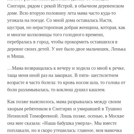
Снегири, рядом с рекой Истрой, в обычном деревенском
доме. Всю вторую половину лета мама часто куда-то
уезжала на поезде. Со мной дома оставалась Настя,
шустрая, но нерасторопная добрая женщина, которая, как
и многие колхозницы того голодного времени,
перебралась в город, чтобы прокормить оставшихся в
деревне своих детей. У нее было двое мальчишек, Ленька
и Миша.
…Мама возвращалась к вечеру и ходила со мной к речке,
таща меня иной раз на закорках. В пяти- шестилетнем
возрасте я часто болела: то кровь носом шла, то голова от
боли разламывалась, то коклюш душил кашлем.
Как позже выяснилось, мама разрывалась между своим
хворым ребятенком в Снегирях и умиравшей в Тушино
Неонилой Тимофеевной. Лишь позже, осенью, в Москве
она мне сказала: «Наша бабушка умерла». Мы вместе
поплакали, но я скоро утешилась: главное, моя мамочка