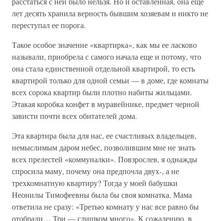
расстаться с ней было нельзя. Но и оставленная, она еще
лет десять хранила верность бывшим хозяевам и никто не
переступал ее порога.
Такое особое значение «квартирка», как мы ее ласково
называли, приобрела с самого начала еще и потому, что
она стала единственной отдельной квартирой, то есть
квартирой только для одной семьи — в доме, где комнаты
всех сорока квартир были плотно набиты жильцами.
Этакая коробка конфет в муравейнике, предмет черной
зависти почти всех обитателей дома.
Эта квартира была для нас, ее счастливых владельцев,
немыслимым даром небес, позволившим мне не знать
всех прелестей «коммуналки». Повзрослев, я однажды
спросила маму, почему она предпочла двух-, а не
трехкомнатную квартиру? Тогда у моей бабушки
Неонилы Тимофеевны была бы своя комнатка. Мама
ответила не сразу: «Третью комнату у нас все равно бы
отобрали… Три — слишком много». К сожалению, в