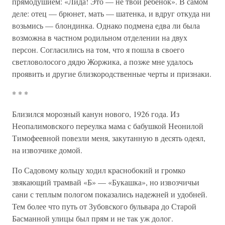
прямодушием: «Лида! Это — не твой ребенок». В самом
деле: отец — брюнет, мать — шатенка, и вдруг откуда ни
возьмись — блондинка. Однако подмена едва ли была
возможна в частном родильном отделении на двух
персон. Согласились на том, что я пошла в своего
светловолосого дядю Жоржика, а позже мне удалось
проявить и другие близкородственные черты и признаки.
* * *
Близился морозный канун нового, 1926 года. Из
Неопалимовского переулка мама с бабушкой Неонилой
Тимофеевной повезли меня, закутанную в десять одеял,
на извозчике домой.
По Садовому кольцу ходил краснобокий и громко
звякающий трамвай «Б» — «Букашка», но извозчичьи
сани с теплым пологом показались надежней и удобней.
Тем более что путь от Зубовского бульвара до Старой
Басманной улицы был прям и не так уж долог.