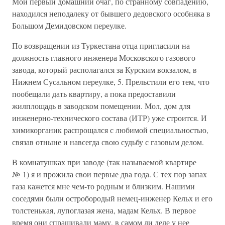
Мой первый домашний очаг, по странному совпадению,
находился неподалеку от бывшего дедовского особняка в
Большом Демидовском переулке.
По возвращении из Туркестана отца пригласили на
должность главного инженера Московского газового
завода, который располагался за Курским вокзалом, в
Нижнем Сусальном переулке, 5. Прельстили его тем, что
пообещали дать квартиру, а пока предоставили
жилплощадь в заводском помещении. Мол, дом для
инженерно-технического состава (ИТР) уже строится. И
химикорганик распрощался с любимой специальностью,
связав отныне и навсегда свою судьбу с газовым делом.
В комнатушках при заводе (так называемой квартире
№ 1) я и прожила свои первые два года. С тех пор запах
газа кажется мне чем-то родным и близким. Нашими
соседями были остробородый немец-инженер Кельх и его
толстенькая, лупоглазая жена, мадам Кельх. В первое
время они спрашивали маму, в самом ли деле у нее