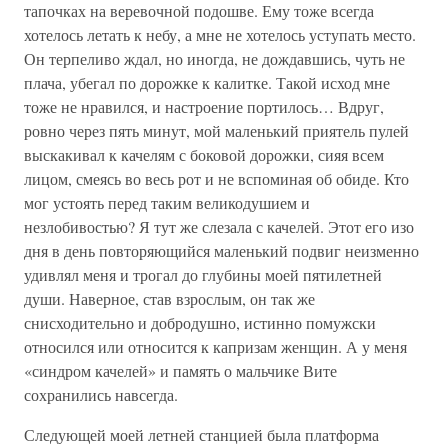
тапочках на веревочной подошве. Ему тоже всегда
хотелось летать к небу, а мне не хотелось уступать место.
Он терпеливо ждал, но иногда, не дождавшись, чуть не
плача, убегал по дорожке к калитке. Такой исход мне
тоже не нравился, и настроение портилось… Вдруг,
ровно через пять минут, мой маленький приятель пулей
выскакивал к качелям с боковой дорожки, сияя всем
лицом, смеясь во весь рот и не вспоминая об обиде. Кто
мог устоять перед таким великодушием и
незлобивостью? Я тут же слезала с качелей. Этот его изо
дня в день повторяющийся маленький подвиг неизменно
удивлял меня и трогал до глубины моей пятилетней
души. Наверное, став взрослым, он так же
снисходительно и добродушно, истинно помужски
относился или относится к капризам женщин. А у меня
«синдром качелей» и память о мальчике Вите
сохранились навсегда.
Следующей моей летней станцией была платформа