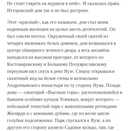
Не стоит глядеть на журавля в небе». И оказалась права.
Итээровский дом так и не был достроен.
Этот «красный», как его называли, дом стал моим
надежным жилищем на целых шесть десятилетий. Он
был совсем неплох. Окруженный своей свитой из
четырех маленьких белых домиков, дом возвышался в
центре обширного зеленого двора, а весь ансамбль
находился на высоком пригорке, от которого по
Костомаровскому и Большому Полуярославскому
переулкам шел спуск к реке Яузе. Сверху открывался
сказочный вид на белые стены и колокольню
Андроньевского монастыря по ту сторону Яузы. Позади
дома — санаторий «Высокие горы», расположившийся в
бывшем особняке купцов Усачевых, вокруг которого —
небольшой тенистый парк с живописными ротондами
Жилярди и с вековыми дубами, где по весне цвели
голубые подснежники. Парк спускался к Яузе, а по
другую его сторону шумело Садовое кольцо, там, где