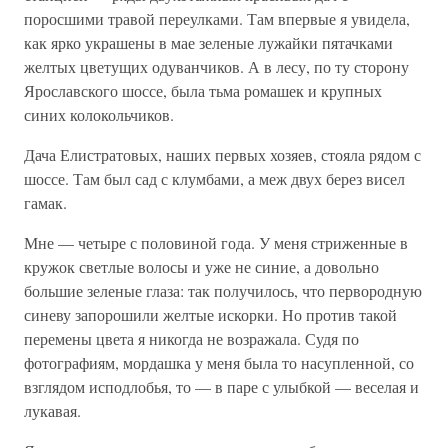
поросшими травой переулками. Там впервые я увидела,
как ярко украшены в мае зеленые лужайки пятачками
желтых цветущих одуванчиков. А в лесу, по ту сторону
Ярославского шоссе, была тьма ромашек и крупных
синих колокольчиков.
Дача Елистратовых, наших первых хозяев, стояла рядом с
шоссе. Там был сад с клумбами, а меж двух берез висел
гамак.
Мне — четыре с половиной года. У меня стриженные в
кружок светлые волосы и уже не синие, а довольно
большие зеленые глаза: так получилось, что первородную
синеву запорошили желтые искорки. Но против такой
перемены цвета я никогда не возражала. Судя по
фотографиям, мордашка у меня была то насупленной, со
взглядом исподлобья, то — в паре с улыбкой — веселая и
лукавая.