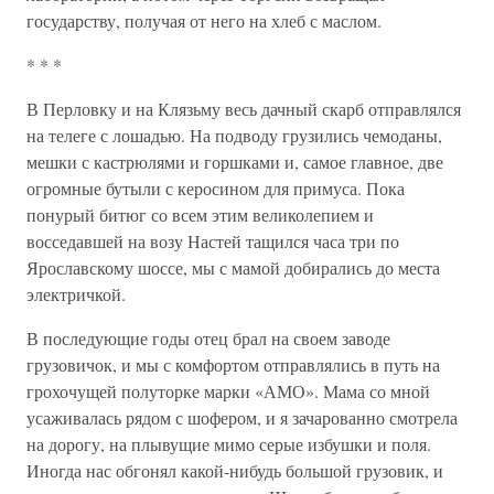
государству, получая от него на хлеб с маслом.
* * *
В Перловку и на Клязьму весь дачный скарб отправлялся
на телеге с лошадью. На подводу грузились чемоданы,
мешки с кастрюлями и горшками и, самое главное, две
огромные бутыли с керосином для примуса. Пока
понурый битюг со всем этим великолепием и
восседавшей на возу Настей тащился часа три по
Ярославскому шоссе, мы с мамой добирались до места
электричкой.
В последующие годы отец брал на своем заводе
грузовичок, и мы с комфортом отправлялись в путь на
грохочущей полуторке марки «АМО». Мама со мной
усаживалась рядом с шофером, и я зачарованно смотрела
на дорогу, на плывущие мимо серые избушки и поля.
Иногда нас обгонял какой-нибудь большой грузовик, и