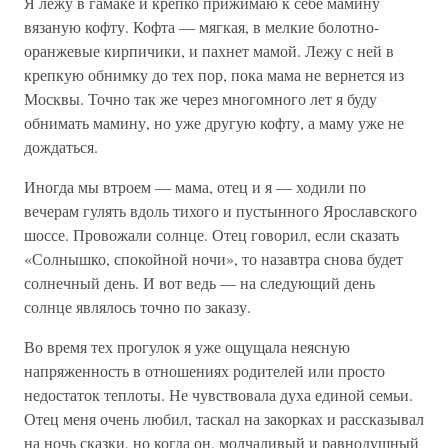
Я лежу в гамаке и крепко прижимаю к себе мамину
вязаную кофту. Кофта — мягкая, в мелкие болотно-
оранжевые кирпичики, и пахнет мамой. Лежу с ней в
крепкую обнимку до тех пор, пока мама не вернется из
Москвы. Точно так же через многомного лет я буду
обнимать мамину, но уже другую кофту, а маму уже не
дождаться.
Иногда мы втроем — мама, отец и я — ходили по
вечерам гулять вдоль тихого и пустынного Ярославского
шоссе. Провожали солнце. Отец говорил, если сказать
«Солнышко, спокойной ночи», то назавтра снова будет
солнечный день. И вот ведь — на следующий день
солнце являлось точно по заказу.
Во время тех прогулок я уже ощущала неясную
напряженность в отношениях родителей или просто
недостаток теплоты. Не чувствовала духа единой семьи.
Отец меня очень любил, таскал на закорках и рассказывал
на ночь сказки, но когда он, молчаливый и равнодушный