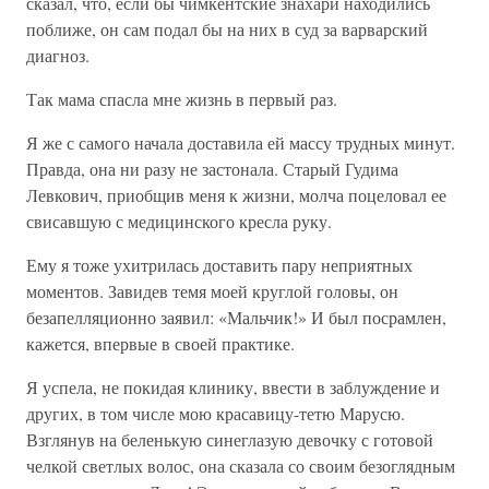
сказал, что, если бы чимкентские знахари находились
поближе, он сам подал бы на них в суд за варварский
диагноз.
Так мама спасла мне жизнь в первый раз.
Я же с самого начала доставила ей массу трудных минут.
Правда, она ни разу не застонала. Старый Гудима
Левкович, приобщив меня к жизни, молча поцеловал ее
свисавшую с медицинского кресла руку.
Ему я тоже ухитрилась доставить пару неприятных
моментов. Завидев темя моей круглой головы, он
безапелляционно заявил: «Мальчик!» И был посрамлен,
кажется, впервые в своей практике.
Я успела, не покидая клинику, ввести в заблуждение и
других, в том числе мою красавицу-тетю Марусю.
Взглянув на беленькую синеглазую девочку с готовой
челкой светлых волос, она сказала со своим безоглядным