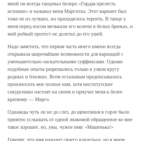
мной он всегда танцевал болеро «Гордая прелесть
испанки» и называл меня Маргитка. Этот вариант был
тоже не из лучших, но приходилось терпеть. В танце у
меня перед носом мелькали его колени в белых брюках, и
мой робкий протест не долетал до его ушей.
Надо заметить, что первая часть моего имени всегда
открывала широчайшие возможности для вариаций с
уменьшительно-ласкательными суффиксами. Однако
подобные опыты разрешались только в узком кругу
родных и близких. Всем остальным предписывалось
произносить мое полное имя, хотя институтские
сокурсники настоят на своем и приучат меня к более
краткому — Марго.
Однажды чуть ли не до слез, до щекотания в горле было
приятно услышать от одной знакомой обращенное ко мне
такое хорошее, но, увы, чужое имя: «Машенька!»
Говорят, что имя находит своего владельца, но в моем