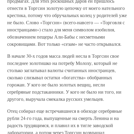
продмагах. Для этих роскошных даров ей пришлось
отнести в Торгсин золотую цепочку от моего нательного
крестика, потому что обручальных колец у родителей уже
не было. Слово «Торгсин» (всего-навсего — «Торговля с
иностранцами») стало для меня символом изобилия,
обозначением пещеры Али-Бабы с несметными
сокровищами. Вот только «сезам» не часто открывался.
В начале 30-х годов масса людей несла в Торгсин свое
последнее золотишко на потребу Молоху, который не
столько заглатывал валюты считанных иностранцев,
сколько слизывал остатки «богатства» обобранных
горожан. У кого не было золотых вещиц, несли
серебряные подстаканники. У кого не было ни того, ни
другого, выручала смекалка русских умельцев.
Отец собирал еще встречавшиеся в обиходе серебряные
рубли 24-го года, выпущенные на смерть Ленина и на
радость трудящимся, и плавил их в тигле заводской
лаборатории, а потом через Торгсин возвращал