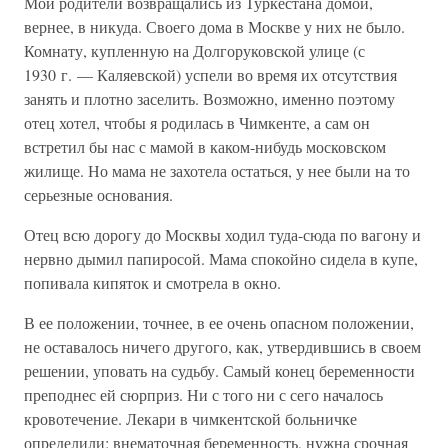
Мои родители возвращались из Туркестана домой,
вернее, в никуда. Своего дома в Москве у них не было.
Комнату, купленную на Долгоруковской улице (с
1930 г. — Каляевской) успели во время их отсутствия
занять и плотно заселить. Возможно, именно поэтому
отец хотел, чтобы я родилась в Чимкенте, а сам он
встретил бы нас с мамой в каком-нибудь московском
жилище. Но мама не захотела остаться, у нее были на то
серьезные основания.
Отец всю дорогу до Москвы ходил туда-сюда по вагону и
нервно дымил папиросой. Мама спокойно сидела в купе,
попивала кипяток и смотрела в окно.
В ее положении, точнее, в ее очень опасном положении,
не оставалось ничего другого, как, утвердившись в своем
решении, уповать на судьбу. Самый конец беременности
преподнес ей сюрприз. Ни с того ни с сего началось
кровотечение. Лекари в чимкентской больничке
определили: внематочная беременность, нужна срочная