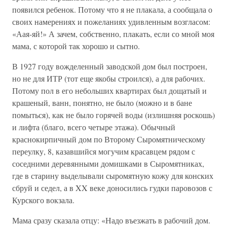
появился ребенок. Потому что я не плакала, а сообщала о
своих намерениях и пожеланиях удивленным возгласом:
«Аая-яй!» А зачем, собственно, плакать, если со мной моя
мама, с которой так хорошо и сытно.
В 1927 году вожделенный заводской дом был построен,
но не для ИТР (тот еще якобы строился), а для рабочих.
Потому пол в его небольших квартирах был дощатый и
крашеный, ванн, понятно, не было (можно и в бане
помыться), как не было горячей воды (излишняя роскошь)
и лифта (благо, всего четыре этажа). Обычный
краснокирпичный дом по Второму Сыромятническому
переулку, 8, казавшийся могучим красавцем рядом с
соседними деревянными домишками в Сыромятниках,
где в старину выделывали сыромятную кожу для конских
сбруй и седел, а в XX веке доносились гудки паровозов с
Курского вокзала.
Мама сразу сказала отцу: «Надо въезжать в рабочий дом.