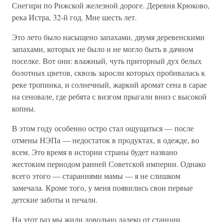
Снегири по Рижской железной дороге. Деревня Крюково,
река Истра, 32-й год. Мне шесть лет.
Это лето было насыщено запахами, двумя деревенскими
запахами, которых не было и не могло быть в дачном
поселке. Вот они: влажный, чуть приторный дух белых
болотных цветов, сквозь заросли которых пробивалась к
реке тропинка, и солнечный, жаркий аромат сена в сарае
на сеновале, где ребята с визгом прыгали вниз с высокой
копны.
В этом году особенно остро стал ощущаться — после
отмены НЭПа — недостаток в продуктах, в одежде, во
всем. Это время в истории страны будет названо
жестоким периодом ранней Советской империи. Однако
всего этого — стараниями мамы — я не слишком
замечала. Кроме того, у меня появились свои первые
детские заботы и печали.
На этот раз мы жили довольно далеко от станции