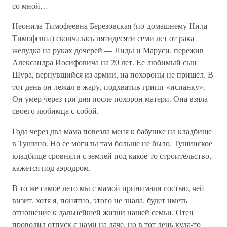
со мной…
Неонила Тимофеевна Березовская (по-домашнему Нила
Тимофевна) скончалась пятидесяти семи лет от рака
желудка на руках дочерей — Лиды и Маруси, пережив
Александра Иосифовича на 20 лет. Ее любимый сын
Шура, вернувшийся из армии, на похороны не пришел. В
тот день он лежал в жару, подхватив грипп-«испанку».
Он умер через три дня после похорон матери. Она взяла
своего любимца с собой.
Года через два мама повезла меня к бабушке на кладбище
в Тушино. Но ее могилы там больше не было. Тушинское
кладбище сровняли с землей под какое-то строительство,
кажется под аэродром.
В то же самое лето мы с мамой принимали гостью, чей
визит, хотя я, понятно, этого не знала, будет иметь
отношение к дальнейшей жизни нашей семьи. Отец
проводил отпуск с нами на даче, но в тот день куда-то