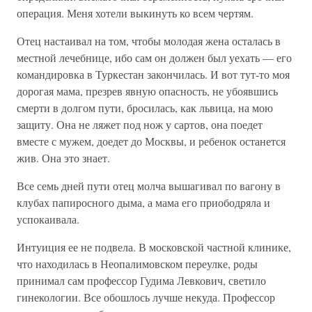
операция. Меня хотели выкинуть ко всем чертям.
Отец настаивал на том, чтобы молодая жена осталась в
местной лечебнице, ибо сам он должен был уехать — его
командировка в Туркестан закончилась. И вот тут-то моя
дорогая мама, презрев явную опасность, не убоявшись
смерти в долгом пути, бросилась, как львица, на мою
защиту. Она не ляжет под нож у сартов, она поедет
вместе с мужем, доедет до Москвы, и ребенок останется
жив. Она это знает.
Все семь дней пути отец молча вышагивал по вагону в
клубах папиросного дыма, а мама его приободряла и
успокаивала.
Интуиция ее не подвела. В московской частной клинике,
что находилась в Неопалимовском переулке, роды
принимал сам профессор Гудима Левкович, светило
гинекологии. Все обошлось лучше некуда. Профессор