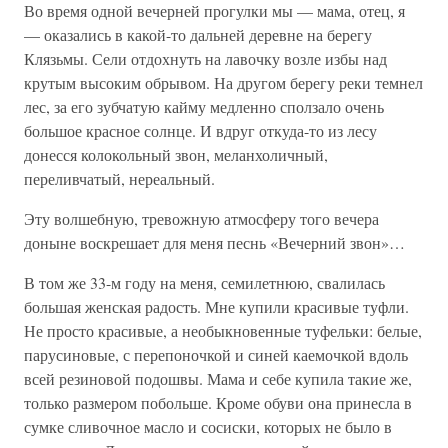
Во время одной вечерней прогулки мы — мама, отец, я
— оказались в какой-то дальней деревне на берегу
Клязьмы. Сели отдохнуть на лавочку возле избы над
крутым высоким обрывом. На другом берегу реки темнел
лес, за его зубчатую кайму медленно сползало очень
большое красное солнце. И вдруг откуда-то из лесу
донесся колокольный звон, меланхоличный,
переливчатый, нереальный.
Эту волшебную, тревожную атмосферу того вечера
доныне воскрешает для меня песнь «Вечерний звон»…
В том же 33-м году на меня, семилетнюю, свалилась
большая женская радость. Мне купили красивые туфли.
Не просто красивые, а необыкновенные туфельки: белые,
парусиновые, с перепоночкой и синей каемочкой вдоль
всей резиновой подошвы. Мама и себе купила такие же,
только размером побольше. Кроме обуви она принесла в
сумке сливочное масло и сосиски, которых не было в