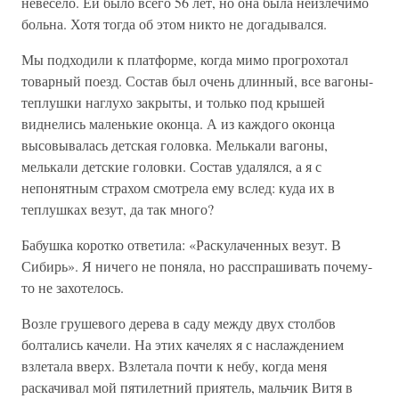
невесело. Ей было всего 56 лет, но она была неизлечимо
больна. Хотя тогда об этом никто не догадывался.
Мы подходили к платформе, когда мимо прогрохотал
товарный поезд. Состав был очень длинный, все вагоны-
теплушки наглухо закрыты, и только под крышей
виднелись маленькие оконца. А из каждого оконца
высовывалась детская головка. Мелькали вагоны,
мелькали детские головки. Состав удалялся, а я с
непонятным страхом смотрела ему вслед: куда их в
теплушках везут, да так много?
Бабушка коротко ответила: «Раскулаченных везут. В
Сибирь». Я ничего не поняла, но расспрашивать почему-
то не захотелось.
Возле грушевого дерева в саду между двух столбов
болтались качели. На этих качелях я с наслаждением
взлетала вверх. Взлетала почти к небу, когда меня
раскачивал мой пятилетний приятель, мальчик Витя в