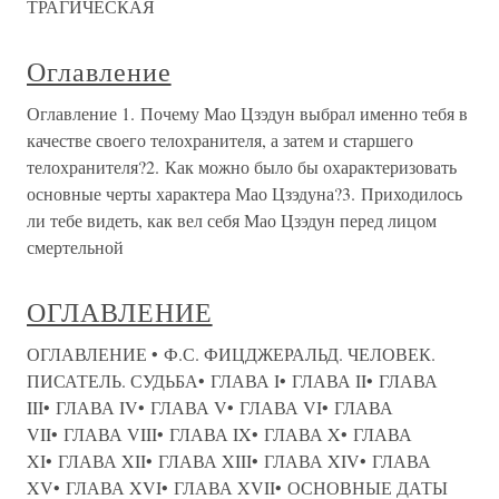
ТРАГИЧЕСКАЯ
Оглавление
Оглавление 1. Почему Мао Цзэдун выбрал именно тебя в
качестве своего телохранителя, а затем и старшего
телохранителя?2. Как можно было бы охарактеризовать
основные черты характера Мао Цзэдуна?3. Приходилось
ли тебе видеть, как вел себя Мао Цзэдун перед лицом
смертельной
ОГЛАВЛЕНИЕ
ОГЛАВЛЕНИЕ • Ф.С. ФИЦДЖЕРАЛЬД. ЧЕЛОВЕК.
ПИСАТЕЛЬ. СУДЬБА• ГЛАВА I• ГЛАВА II• ГЛАВА
III• ГЛАВА IV• ГЛАВА V• ГЛАВА VI• ГЛАВА
VII• ГЛАВА VIII• ГЛАВА IX• ГЛАВА X• ГЛАВА
XI• ГЛАВА XII• ГЛАВА XIII• ГЛАВА XIV• ГЛАВА
XV• ГЛАВА XVI• ГЛАВА XVII• ОСНОВНЫЕ ДАТЫ