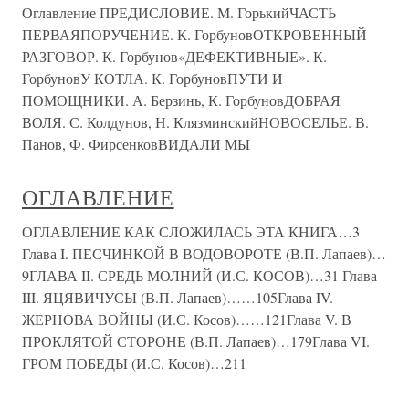
Оглавление ПРЕДИСЛОВИЕ. М. ГорькийЧАСТЬ
ПЕРВАЯПОРУЧЕНИЕ. К. ГорбуновОТКРОВЕННЫЙ
РАЗГОВОР. К. Горбунов«ДЕФЕКТИВНЫЕ». К.
ГорбуновУ КОТЛА. К. ГорбуновПУТИ И
ПОМОЩНИКИ. А. Берзинь, К. ГорбуновДОБРАЯ
ВОЛЯ. С. Колдунов, Н. КлязминскийНОВОСЕЛЬЕ. В.
Панов, Ф. ФирсенковВИДАЛИ МЫ
ОГЛАВЛЕНИЕ
ОГЛАВЛЕНИЕ КАК СЛОЖИЛАСЬ ЭТА КНИГА…3
Глава I. ПЕСЧИНКОЙ В ВОДОВОРОТЕ (В.П. Лапаев)…
9ГЛАВА II. СРЕДЬ МОЛНИЙ (И.С. КОСОВ)…31 Глава
III. ЯЦЯВИЧУСЫ (В.П. Лапаев)……105Глава IV.
ЖЕРНОВА ВОЙНЫ (И.С. Косов)……121Глава V. В
ПРОКЛЯТОЙ СТОРОНЕ (В.П. Лапаев)…179Глава VI.
ГРОМ ПОБЕДЫ (И.С. Косов)…211