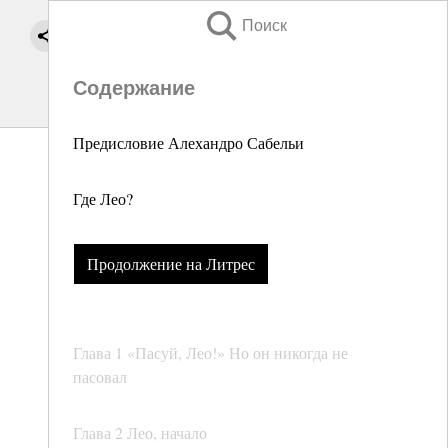
Поиск
Содержание
Предисловие Алехандро Сабельи
Где Лео?
Продолжение на Литрес
Глава 1 «Пасуй, Лео!» Но он никогда не
пасовал
Глава 2 Лео, начало