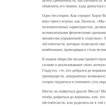
целеустремленности, настойчивости, ж
объяснить его знание, куда двинуться 
Одно бесспорно. Как говорит Хорхе Ва
веке такого игрока, как Лионель. «Мы
положительных характеристик, делаю
великолепными физическими данными
множества упражнений в спортзале». В
обстоятельств, которые позволили ему
комбинация, приводящая к столь велик
В нашем обществе весьма приветству
силами и реализовавшие свою личную
Гладуэлл, «те, кто добрался до верши
преимуществ, невероятных возможност
упорно трудиться и понимать суть окр
Могли ли появиться другие Месси? Могл
чтобы добраться до вершины, или, что 
обстоятельств, или родились не в той с