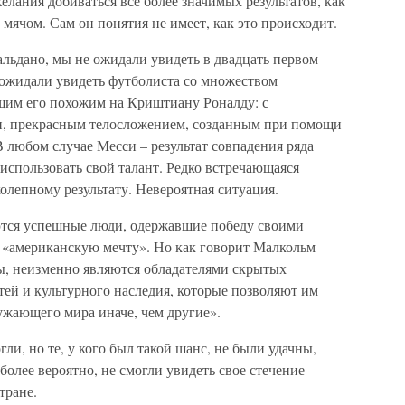
елания добиваться все более значимых результатов, как
с мячом. Сам он понятия не имеет, как это происходит.
льдано, мы не ожидали увидеть в двадцать первом
 ожидали увидеть футболиста со множеством
щим его похожим на Криштиану Роналду: с
, прекрасным телосложением, созданным при помощи
 любом случае Месси – результат совпадения ряда
 использовать свой талант. Редко встречающаяся
олепному результату. Невероятная ситуация.
ются успешные люди, одержавшие победу своими
 «американскую мечту». Но как говорит Малкольм
ны, неизменно являются обладателями скрытых
ей и культурного наследия, которые позволяют им
ужающего мира иначе, чем другие».
и, но те, у кого был такой шанс, не были удачны,
более вероятно, не смогли увидеть свое стечение
тране.