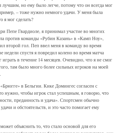
 лучшим, но ему было легче, потому что он всегда мог
апример, – тоже нужно немного удачи. У меня была
о я мог сделать?
ри Пепе Гвардиоле, я принимал участие во многих
ыла против команды «Рубин Казань» в «Камп Ноу»,
бил второй гол. Пеп ввел меня в команду во время
е недели спустя я повредил колено во время матча
играть в течение 14 месяцев. Очевидно, что я не смог
ого, там было много более сильных игроков на моей
…
 «Брюгге» в Бельгии. Кике Домингес согласен с
о нужно, чтобы игрок стал успешным, я говорю, что
бности, преданность и удача». Спортсмен обычно
удачи и обстоятельств, и это часто помогает ему
может объяснить то, что стало основой для его