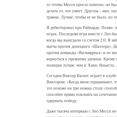
то чтобы Месси просто повезло, он был
делать то, что умеет. Другим – мне, н
травма. Лучше, чтобы ее не было, но чт
Я дебютировал при Райкарде. Позже, п
играх. Последняя игра вместе с Лео б
когда мы выиграли со счетом 2:0. Я за
матча против донецкого «Шахтера». Дв
против команды «Вильярреал» и не мог 
вернуться к прежнему уровню. Кроме т
позиции лучше, чем я: Хави, Иньеста
Сегодня Виктор Васкес играет в клубе
Виктором: «Когда меня спрашивают, чт
это похоже на три ножки стола: спосо
способен прямо повлиять на сочетание 
одержать победу.
Даже тысяча интервью с Лео Месси не 