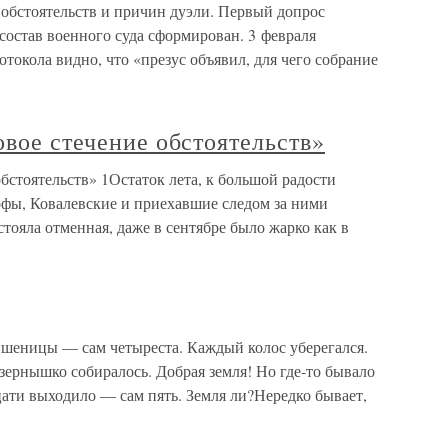
 обстоятельств и причин дуэли. Первый допрос
состав военного суда сформирован. 3 февраля
ротокола видно, что «презус объявил, для чего собрание
овое стечение обстоятельств»
обстоятельств» 1Остаток лета, к большой радости
фы, Ковалевские и приехавшие следом за ними
ояла отменная, даже в сентябре было жарко как в
 пшеницы — сам четыреста. Каждый колос уберегался.
зернышко собиралось. Добрая земля! Но где-то бывало
цати выходило — сам пять. Земля ли?Нередко бывает,