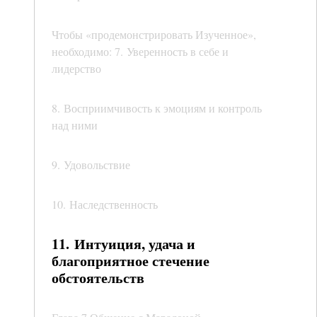
Чтобы «продемонстрировать Изученное»,
необходимо: 7. Уверенность в себе и
лидерство
8. Восприимчивость к эмоциям и контроль
над ними
9. Удовольствие
10. Наследственность
11. Интуиция, удача и
благоприятное стечение
обстоятельств