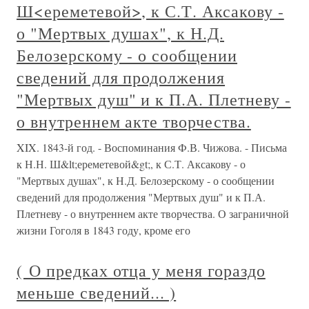
Ш<ереметевой>, к С.Т. Аксакову -
о "Мертвых душах", к Н.Д.
Белозерскому - о сообщении
сведений для продолжения
"Мертвых душ" и к П.А. Плетневу -
о внутреннем акте творчества.
XIX. 1843-й год. - Воспоминания Ф.В. Чижова. - Письма
к Н.Н. Ш&lt;ереметевой&gt;, к С.Т. Аксакову - о
"Мертвых душах", к Н.Д. Белозерскому - о сообщении
сведений для продолжения "Мертвых душ" и к П.А.
Плетневу - о внутреннем акте творчества. О заграничной
жизни Гоголя в 1843 году, кроме его
( О предках отца у меня гораздо
меньше сведений... )