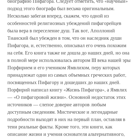
биографию Пифагора. Следует отметить, что «научный»
подход этого биографа был весьма оригинальным.
Несколько забегая вперед, скажем, что одной из
особенностей религиозных убеждений пифагорейцев
была вера в переселение душ. Так вот, Аполлоний
Тианский был убежден в том, что он наследник души
Пифагора, и, естественно, описывал его очень похожим
на себя. Его книга также не дошла до наших дней, но она
в полной мере использовалась автором III века нашей эры
Порфирием и его учеником Ямвлихом, перу которых
принадлежат одни из самых объемных греческих работ,
посвященных Пифагору и дошедших до наших дней.
Порфирий написал книгу «Жизнь Пифагора», а Ямвлих
— «О пифагоровой жизни». Основной недостаток этих
источников — слепое доверие авторов любым
доступным сведениям. Мистические и легендарные
подробности выходят в них на первый план, оставляя в
тени реальные факты. Кроме того, эти книги, как
описание жизни и учения основателя альтернативного,