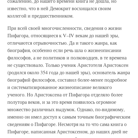
сожалению, до нашего времени книга не дошла, но
известно, что в ней Демокрит восхищался своим
коллегой и предшественником.
При всей своей многочисленности, сведения о жизни
Пифагора, относящиеся к V–IV векам до нашей эры,
отличаются отрывочностью. Да и такого жанра, как
биография, особенно если речь шла о жизнеописании
философов, а не политиков и полководцев, в те времена
не существовало. Только ученик Аристотеля Аристоксен
(родился около 354 года до нашей эры), основатель жанра
биографий философов, составил более-менее подробное
и систематизированное жизнеописание великого
ученого. Но Аристоксена от Пифагора отделяло более
полутора веков, и за это время появилось огромное
множество различных выдумок. Однако, по-видимому,
именно он имел доступ к самым точным биографическим
сведениям о Пифагоре. Несмотря на то что сама книга о
Пифагоре, написанная Аристоксеном, до наших дней не