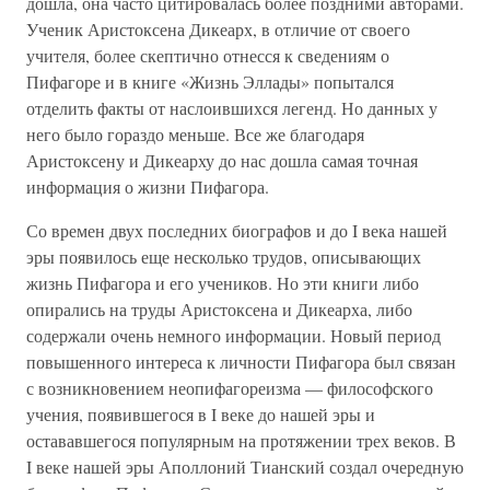
дошла, она часто цитировалась более поздними авторами.
Ученик Аристоксена Дикеарх, в отличие от своего
учителя, более скептично отнесся к сведениям о
Пифагоре и в книге «Жизнь Эллады» попытался
отделить факты от наслоившихся легенд. Но данных у
него было гораздо меньше. Все же благодаря
Аристоксену и Дикеарху до нас дошла самая точная
информация о жизни Пифагора.
Со времен двух последних биографов и до I века нашей
эры появилось еще несколько трудов, описывающих
жизнь Пифагора и его учеников. Но эти книги либо
опирались на труды Аристоксена и Дикеарха, либо
содержали очень немного информации. Новый период
повышенного интереса к личности Пифагора был связан
с возникновением неопифагореизма — философского
учения, появившегося в I веке до нашей эры и
остававшегося популярным на протяжении трех веков. В
I веке нашей эры Аполлоний Тианский создал очередную