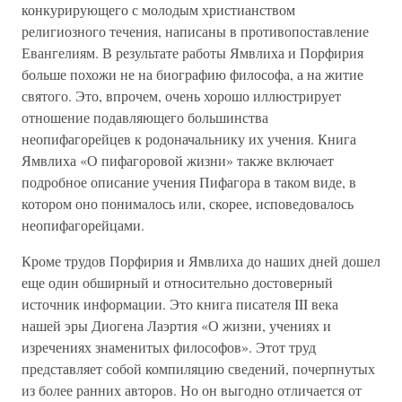
конкурирующего с молодым христианством
религиозного течения, написаны в противопоставление
Евангелиям. В результате работы Ямвлиха и Порфирия
больше похожи не на биографию философа, а на житие
святого. Это, впрочем, очень хорошо иллюстрирует
отношение подавляющего большинства
неопифагорейцев к родоначальнику их учения. Книга
Ямвлиха «О пифагоровой жизни» также включает
подробное описание учения Пифагора в таком виде, в
котором оно понималось или, скорее, исповедовалось
неопифагорейцами.
Кроме трудов Порфирия и Ямвлиха до наших дней дошел
еще один обширный и относительно достоверный
источник информации. Это книга писателя III века
нашей эры Диогена Лаэртия «О жизни, учениях и
изречениях знаменитых философов». Этот труд
представляет собой компиляцию сведений, почерпнутых
из более ранних авторов. Но он выгодно отличается от