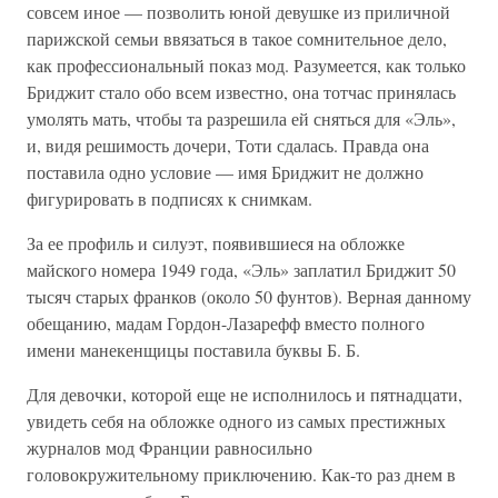
совсем иное — позволить юной девушке из приличной
парижской семьи ввязаться в такое сомнительное дело,
как профессиональный показ мод. Разумеется, как только
Бриджит стало обо всем известно, она тотчас принялась
умолять мать, чтобы та разрешила ей сняться для «Эль»,
и, видя решимость дочери, Тоти сдалась. Правда она
поставила одно условие — имя Бриджит не должно
фигурировать в подписях к снимкам.
За ее профиль и силуэт, появившиеся на обложке
майского номера 1949 года, «Эль» заплатил Бриджит 50
тысяч старых франков (около 50 фунтов). Верная данному
обещанию, мадам Гордон-Лазарефф вместо полного
имени манекенщицы поставила буквы Б. Б.
Для девочки, которой еще не исполнилось и пятнадцати,
увидеть себя на обложке одного из самых престижных
журналов мод Франции равносильно
головокружительному приключению. Как-то раз днем в