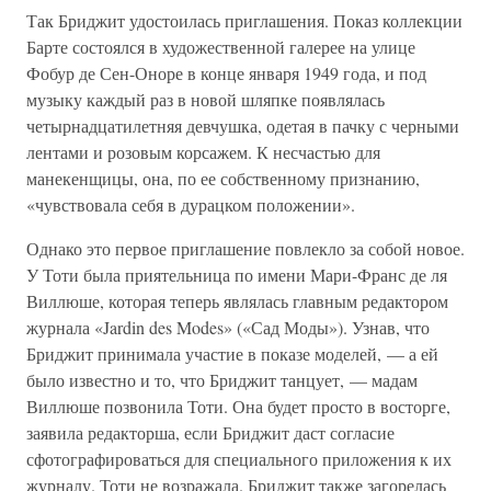
Так Бриджит удостоилась приглашения. Показ коллекции
Барте состоялся в художественной галерее на улице
Фобур де Сен-Оноре в конце января 1949 года, и под
музыку каждый раз в новой шляпке появлялась
четырнадцатилетняя девчушка, одетая в пачку с черными
лентами и розовым корсажем. К несчастью для
манекенщицы, она, по ее собственному признанию,
«чувствовала себя в дурацком положении».
Однако это первое приглашение повлекло за собой новое.
У Тоти была приятельница по имени Мари-Франс де ля
Виллюше, которая теперь являлась главным редактором
журнала «Jardin des Modes» («Сад Моды»). Узнав, что
Бриджит принимала участие в показе моделей, — а ей
было известно и то, что Бриджит танцует, — мадам
Виллюше позвонила Тоти. Она будет просто в восторге,
заявила редакторша, если Бриджит даст согласие
сфотографироваться для специального приложения к их
журналу. Тоти не возражала. Бриджит также загорелась