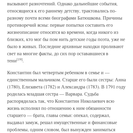
вызывают разночтений. Однако дальнейшие события,
относящиеся к его раннему детству, трактовались по-
разному почти всеми биографами Батюшкова. Причины
противоречий ясны: первые попытки составить его
жизнеописание относятся ко времени, когда никого из
близких, кто мог бы пом нить детские годы поэта, уже не
было в живых. Последние архивные находки проливают
свет на многие факты, до сих пор остававшиеся в
[19]
тени
.
Константин был четвертым ребенком в семье и —
единственным мальчиком. Старше его были сестры: Анна
(1780), Елизавета (1782) и Александра (1783). В 1791 году
родилась младшая сестра — Варвара. Судьба
распорядилась так, что Константин Николаевич всю
жизнь исполнял по отношению к ним обязанности
старшего — брата, главы семьи: опекал, содержал,
выдавал замуж, решал имущественные и финансовые
проблемы, одним словом, был вынужден заниматься