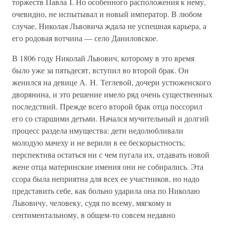
торжеств Павла I. Но особенного расположения к нему,
очевидно, не испытывал и новый император. В любом
случае, Николая Львовича ждала не успешная карьера, а
его родовая вотчина — село Даниловское.
В 1806 году Николай Львович, которому в это время
было уже за пятьдесят, вступил во второй брак. Он
женился на девице А. Н. Теглевой, дочери устюженского
дворянина, и это решение имело ряд очень существенных
последствий. Прежде всего второй брак отца поссорил
его со старшими детьми. Начался мучительный и долгий
процесс раздела имущества: дети недолюбливали
молодую мачеху и не верили в ее бескорыстность;
перспектива остаться ни с чем пугала их, отдавать новой
жене отца материнские имения они не собирались. Эта
ссора была неприятна для всех ее участников, но надо
представить себе, как больно ударила она по Николаю
Львовичу, человеку, судя по всему, мягкому и
сентиментальному, в общем-то совсем недавно