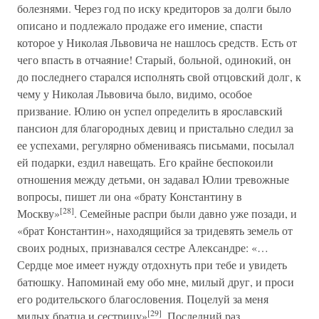
болезнями. Через год по иску кредиторов за долги было
описано и подлежало продаже его имение, спасти
которое у Николая Львовича не нашлось средств. Есть от
чего впасть в отчаяние! Старый, больной, одинокий, он
до последнего старался исполнять свой отцовский долг, к
чему у Николая Львовича было, видимо, особое
призвание. Юлию он успел определить в ярославский
пансион для благородных девиц и пристально следил за
ее успехами, регулярно обмениваясь письмами, посылал
ей подарки, ездил навещать. Его крайне беспокоили
отношения между детьми, он задавал Юлии тревожные
вопросы, пишет ли она «брату Константину в
[28]
Москву»
. Семейные распри были давно уже позади, и
«брат Константин», находящийся за тридевять земель от
своих родных, признавался сестре Александре: «…
Сердце мое имеет нужду отдохнуть при тебе и увидеть
батюшку. Напоминай ему обо мне, милый друг, и проси
его родительского благословения. Поцелуй за меня
[29]
милых братца и сестрицу»
. Последний раз