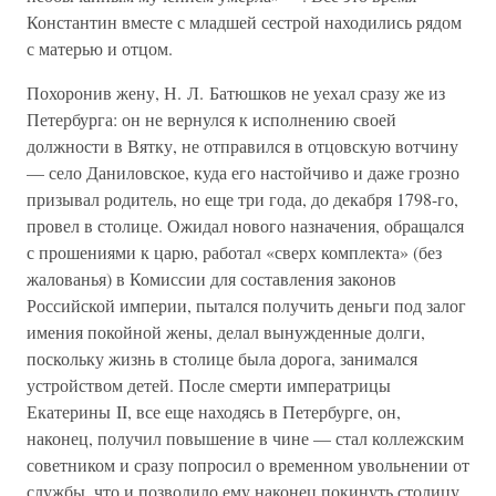
Константин вместе с младшей сестрой находились рядом
с матерью и отцом.
Похоронив жену, Н. Л. Батюшков не уехал сразу же из
Петербурга: он не вернулся к исполнению своей
должности в Вятку, не отправился в отцовскую вотчину
— село Даниловское, куда его настойчиво и даже грозно
призывал родитель, но еще три года, до декабря 1798-го,
провел в столице. Ожидал нового назначения, обращался
с прошениями к царю, работал «сверх комплекта» (без
жалованья) в Комиссии для составления законов
Российской империи, пытался получить деньги под залог
имения покойной жены, делал вынужденные долги,
поскольку жизнь в столице была дорога, занимался
устройством детей. После смерти императрицы
Екатерины II, все еще находясь в Петербурге, он,
наконец, получил повышение в чине — стал коллежским
советником и сразу попросил о временном увольнении от
службы, что и позволило ему наконец покинуть столицу.