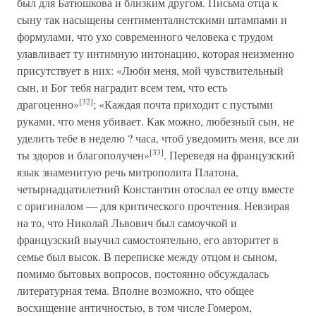
был для Батюшкова и близким другом. Письма отца к
сыну так насыщены сентименталистскими штампами и
формулами, что ухо современного человека с трудом
улавливает ту интимную интонацию, которая неизменно
присутствует в них: «Люби меня, мой чувствительный
сын, и Бог тебя наградит всем тем, что есть
[32]
драгоценно»
; «Каждая почта приходит с пустыми
руками, что меня убивает. Как можно, любезный сын, не
уделить тебе в неделю ? часа, чтоб уведомить меня, все ли
[33]
ты здоров и благополучен»
. Переведя на французский
язык знаменитую речь митрополита Платона,
четырнадцатилетний Константин отослал ее отцу вместе
с оригиналом — для критического прочтения. Невзирая
на то, что Николай Львович был самоучкой и
французский выучил самостоятельно, его авторитет в
семье был высок. В переписке между отцом и сыном,
помимо бытовых вопросов, постоянно обсуждалась
литературная тема. Вполне возможно, что общее
восхищение античностью, в том числе Гомером,