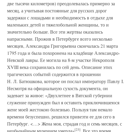
две тысячи километров) преодолевалась примерно за
месяц, а учитывая постоянные для русских дорог
задержки с лошадьми и необходимость в отдыхе для
маленьких детей и тяжелобольной женщины, то и
значительно больше. Все эти жертвы оказались
напрасными. Прожив в Петербурге всего несколько
месяцев, Александра Григорьевна скончалась 21 марта
1795 года и была похоронена на кладбище Александро-
Невской лавры. Ее могила на 8-м участке Некрополя
XVIII века сохранилась по сей день. Описание этих
трагических событий содержится в прошении
Н. Л. Батюшкова, которое он послал императору Павлу I.
Несмотря на официальную сухость документа, он
задевает за живое: «Двухлетнее в Вятской губернии
служение принужден был я оставить приключившеюся
жене моей жестокою болезнью. Пользуя там немало
времени безуспешно, решился привезти ее для сего в
Петербург. <…> Жена моя, страдая год и семь месяцев, с
[23]
необычайным мучением умерла»
. Все это время