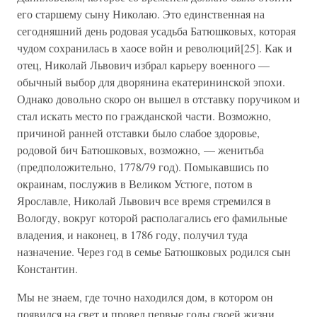
его старшему сыну Николаю. Это единственная на
сегодняшний день родовая усадьба Батюшковых, которая
чудом сохранилась в хаосе войн и революций[25]. Как и
отец, Николай Львович избрал карьеру военного —
обычный выбор для дворянина екатерининской эпохи.
Однако довольно скоро он вышел в отставку поручиком и
стал искать место по гражданской части. Возможно,
причиной ранней отставки было слабое здоровье,
родовой бич Батюшковых, возможно, — женитьба
(предположительно, 1778/79 год). Помыкавшись по
окраинам, послужив в Великом Устюге, потом в
Ярославле, Николай Львович все время стремился в
Вологду, вокруг которой располагались его фамильные
владения, и наконец, в 1786 году, получил туда
назначение. Через год в семье Батюшковых родился сын
Константин.
Мы не знаем, где точно находился дом, в котором он
появился на свет и провел первые годы своей жизни.