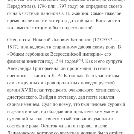
Перед этим (в 1796 или 1797 году) он определил своего
сына в частный пансион О. П. Жакин
о
. Самое тяжелое
время после смерти матери и до этой даты Константин
жил вместе с отцом и был под его опекой.
Отец поэта, Николай Львович Батюшков (1752/53? —
1817), принадлежал к старинному дворянскому роду. В
«Общем гербовнике Всероссийской империи» его
[24]
фамилия значится под 1544 годом
. Как и его супруга
Александра Григорьевна, он происходил из семьи
военного — капитан Л. А. Батюшков был участником
самых крупных и кровопролитных походов русской
армии XVIII века: турецкого, очаковского, хотинского,
днестровского. Выйдя в отставку, дед поэта занялся
своим имением. Судя по всему, это был человек суровый
и деспотичный, но обладавший практическим умом и
сумевший за годы своего хозяйствования умножить
состояние рода. Остаток жизни он провел в селе
Даниловском, которое со временем должно было отойти