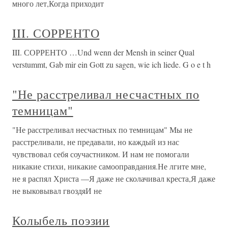
много лет,Когда приходит
III. СОРРЕНТО
III. СОРРЕНТО …Und wenn der Mensh in seiner Qual
verstummt, Gab mir ein Gott zu sagen, wie ich liede. G o e t h
"Не расстреливал несчастных по
темницам"
"Не расстреливал несчастных по темницам" Мы не
расстреливали, не предавали, но каждый из нас
чувствовал себя соучастником. И нам не помогали
никакие стихи, никакие самооправдания.Не лгите мне,
не я распял Христа —Я даже не сколачивал креста,Я даже
не выковывал гвоздяИ не
Колыбель поэзии