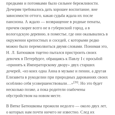
предками и потомками было сильнее бережливости.
Дочерям требовалось дать хорошее воспитание, вне
зависимости оттого, какая судьба ждала их после
пансиона. А ждало — возвращение в родные пенаты,
причем скорее всего не в губернский город, а в
вологодскую деревню, в поместье, где они оказывались в
окружении крепостных и соседей, с которыми редко
можно было перемолвиться двумя словами. Понимая это,
Н. Л. Батюшков тщетно пытался пристроить своих
девочек в Петербурге, обращаясь к Павлу I с просьбой
«принять к Императорскому двору» двух старших
дочерей, «из коих одна Анна в музыке и пении, а другая
Елизавета в рукоделии при природных дарованиях своих
[20]
особливо себя усовершенствовали…»
. Но это будет
несколько позже, а пока родители озабочены
обустройством на новом месте.
В Вятке Батюшковы прожили недолго — около двух лет,
о которых нам почти ничего не известно. След их