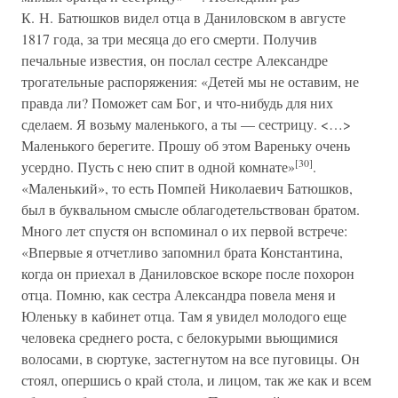
К. Н. Батюшков видел отца в Даниловском в августе
1817 года, за три месяца до его смерти. Получив
печальные известия, он послал сестре Александре
трогательные распоряжения: «Детей мы не оставим, не
правда ли? Поможет сам Бог, и что-нибудь для них
сделаем. Я возьму маленького, а ты — сестрицу. <…>
Маленького берегите. Прошу об этом Вареньку очень
[30]
усердно. Пусть с нею спит в одной комнате»
.
«Маленький», то есть Помпей Николаевич Батюшков,
был в буквальном смысле облагодетельствован братом.
Много лет спустя он вспоминал о их первой встрече:
«Впервые я отчетливо запомнил брата Константина,
когда он приехал в Даниловское вскоре после похорон
отца. Помню, как сестра Александра повела меня и
Юленьку в кабинет отца. Там я увидел молодого еще
человека среднего роста, с белокурыми вьющимися
волосами, в сюртуке, застегнутом на все пуговицы. Он
стоял, опершись о край стола, и лицом, так же как и всем