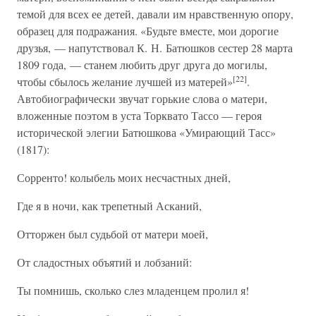
темой для всех ее детей, давали им нравственную опору,
образец для подражания. «Будьте вместе, мои дорогие
друзья, — напутствовал К. Н. Батюшков сестер 28 марта
1809 года, — станем любить друг друга до могилы,
[22]
чтобы сбылось желание лучшей из матерей»
.
Автобиографически звучат горькие слова о матери,
вложенные поэтом в уста Торквато Тассо — героя
исторической элегии Батюшкова «Умирающий Тасс»
(1817):
Сорренто! колыбель моих несчастных дней,
Где я в ночи, как трепетный Асканий,
Отторжен был судьбой от матери моей,
От сладостных объятий и лобзаний:
Ты помнишь, сколько слез младенцем пролил я!