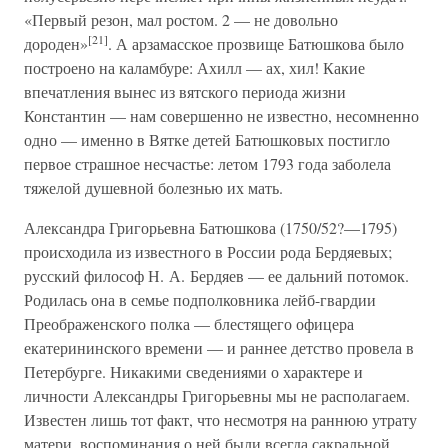
«Первый резон, мал ростом. 2 — не довольно
[21]
дороден»
. А арзамасское прозвище Батюшкова было
построено на каламбуре: Ахилл — ах, хил! Какие
впечатления вынес из вятского периода жизни
Константин — нам совершенно не известно, несомненно
одно — именно в Вятке детей Батюшковых постигло
первое страшное несчастье: летом 1793 года заболела
тяжелой душевной болезнью их мать.
Александра Григорьевна Батюшкова (1750/52?—1795)
происходила из известного в России рода Бердяевых;
русский философ Н. А. Бердяев — ее дальний потомок.
Родилась она в семье подполковника лейб-гвардии
Преображенского полка — блестящего офицера
екатерининского времени — и раннее детство провела в
Петербурге. Никакими сведениями о характере и
личности Александры Григорьевны мы не располагаем.
Известен лишь тот факт, что несмотря на раннюю утрату
матери, воспоминания о ней были всегда сакральной