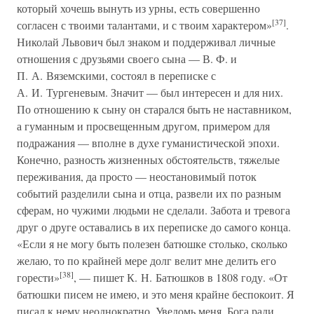
который хочешь вынуть из урны, есть совершенно
[37]
согласен с твоими талантами, и с твоим характером»
.
Николай Львович был знаком и поддерживал личные
отношения с друзьями своего сына — В. Ф. и
П. А. Вяземскими, состоял в переписке с
А. И. Тургеневым. Значит — был интересен и для них.
По отношению к сыну он старался быть не наставником,
а гуманным и просвещенным другом, примером для
подражания — вполне в духе гуманистической эпохи.
Конечно, разность жизненных обстоятельств, тяжелые
переживания, да просто — неостановимый поток
событий разделили сына и отца, развели их по разным
сферам, но чужими людьми не сделали. Забота и тревога
друг о друге оставались в их переписке до самого конца.
«Если я не могу быть полезен батюшке столько, сколько
желаю, то по крайней мере долг велит мне делить его
[38]
горести»
, — пишет К. Н. Батюшков в 1808 году. «От
батюшки писем не имею, и это меня крайне беспокоит. Я
писал к нему неоднократно. Уведомь меня, Бога ради,