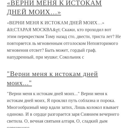
«ВЕРНИ МЕНЯ К ИСТОКАМ
ДНЕЙ МОИХ…»
«ВЕРНИ МЕНЯ К ИСТОКАМ ДНЕЙ МОИХ…»
&lt;СТАРАЯ МОСКВА&gt; Скажи, кто проходил вот
этим перекрестком Тому назад сто, двести, триста лет? Не
повторяется ль мгновенным отголоском Неповторимого
мгновения отсвет? Быть может, гордый граф,
напудренный, при мушке; Сокольник с
"Верни меня к истокам дней
моих..."
"Верни меня к истокам дней моих..." Верни меня к
истокам дней моих, Я проклял путь соблазна и порока.
Многообразный мир вдали затих, Лишь колокол взывает
одиноко. И в сердце разгорается заря Сиянием вечернего
светила. О, вечная святыня алтаря, О, сладкий дым
церковного