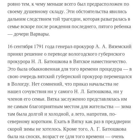
ровно тем, к чему меньше всего был предрасположен по
своему душевному складу. Эти обстоятельства явились
дальним следствием той трагедии, которая разыгралась в
семье вскоре после рождения последнего, пятого ребенка
— дочери Варвары.
16 сентября 1791 года генерал-прокурор А. А. Вяземский
принял решение о переводе вологодского губернского
прокурора Н. Л. Батюшкова в Вятское наместничество.
Это была обыкновенная для того времени процедура — в
свою очередь вятский губернский прокурор перемещался
в Вологду. Нет сомнений, что приказ начальства не
нашел сочувствия ни у самого Н. Л. Батюшкова, ни у
членов его семьи. Вятка заслуженно представлялась им
не самым благоприятным местом для жительства — зима
там была долгой и холодной, а лето, напротив, по-
северному коротким. Ехать в Вятку как раз в преддверии
скорой зимы не хотелось. Кроме того, А. Г. Батюшкова
была на сносях, возраст ее (для того времени — очень