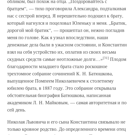
обликом, был похож на отца. „Поздоровайтесь с
братцем“, — тихо проговорила Александра, подталкивая
нас с сестрой вперед. Я нерешительно подошел к брату,
который нагнулся и поцеловал Юленьку и меня. „Братик,
дорогой мой братик“, — прошептал он, нежно погладив
меня по голове. Как я узнал впоследствии, наши
денежные дела были в ужасном состоянии, и Константин
взял на себя устройство их, оплатив из своих весьма
[31]
скудных средств самые неотложные долги…»
Плодом
благодарности младшего брата стало роскошное
трехтомное собрание сочинений К. Н. Батюшкова,
выпущенное Помпеем Николаевичем к столетнему
юбилею брата, в 1887 году. Это собрание открывала
обстоятельная биография Батюшкова, написанная
академиком Л. Н. Майковым, — самая авторитетная и по
сей день.
Николая Львовича и его сына Константина связывало не
только кровное родство. До определенного времени отец