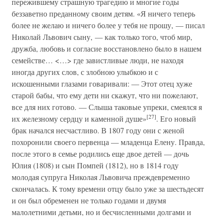
пережившему страшную трагедию и многие годы
беззаветно преданному своим детям. «Я ничего теперь
более не желаю и ничего более у тебя не прошу, — писал
Николай Львович сыну, — как только того, чтоб мир,
дружба, любовь и согласие восстановлено было в нашем
семействе… <…> где завистливые люди, не находя
иногда других слов, с злобною улыбкою и с
искошенными глазами говаривали: — Этот отец хуже
старой бабы, что ему дети ни скажут, что ни пожелают,
все для них готово. — Слыша таковые упреки, смеялся я
[27]
их железному сердцу и каменной душе»
. Его новый
брак начался несчастливо. В 1807 году они с женой
похоронили своего первенца — младенца Елену. Правда,
после этого в семье родились еще двое детей — дочь
Юлия (1808) и сын Помпей (1812), но в 1814 году
молодая супруга Николая Львовича преждевременно
скончалась. К тому времени отцу было уже за шестьдесят
и он был обременен не только годами и двумя
малолетними детьми, но и бесчисленными долгами и