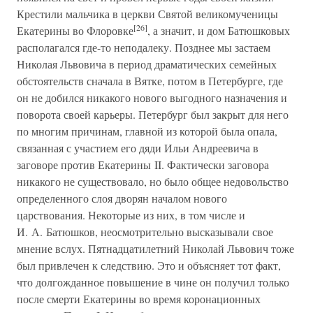
Крестили мальчика в церкви Святой великомученицы
[26]
Екатерины во Флоровке
, а значит, и дом Батюшковых
располагался где-то неподалеку. Позднее мы застаем
Николая Львовича в период драматических семейных
обстоятельств сначала в Вятке, потом в Петербурге, где
он не добился никакого нового выгодного назначения и
поворота своей карьеры. Петербург был закрыт для него
по многим причинам, главной из которой была опала,
связанная с участием его дяди Ильи Андреевича в
заговоре против Екатерины II. Фактически заговора
никакого не существовало, но было общее недовольство
определенного слоя дворян началом нового
царствования. Некоторые из них, в том числе и
И. А. Батюшков, неосмотрительно высказывали свое
мнение вслух. Пятнадцатилетний Николай Львович тоже
был привлечен к следствию. Это и объясняет тот факт,
что долгожданное повышение в чине он получил только
после смерти Екатерины во время коронационных