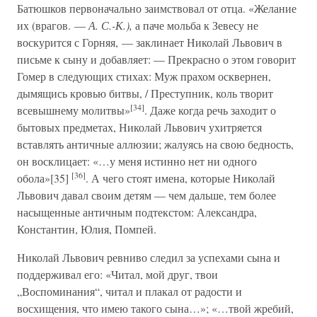
Батюшков первоначально заимствовал от отца. «Желание
их (врагов. —
А. С.-К.),
а паче мольба к Зевесу не
воскурится с Горняя, — заклинает Николай Львович в
письме к сыну и добавляет: — Прекрасно о этом говорит
Гомер в следующих стихах: Муж прахом осквернен,
дымящись кровью битвы, / Преступник, коль творит
[34]
всевышнему молитвы»
. Даже когда речь заходит о
бытовых предметах, Николай Львович ухитряется
вставлять античные аллюзии; жалуясь на свою бедность,
он восклицает: «…у меня истинно нет ни одного
[36]
обола»[35]
. А чего стоят имена, которые Николай
Львович давал своим детям — чем дальше, тем более
насыщенные античным подтекстом: Александра,
Константин, Юлия, Помпей.
Николай Львович ревниво следил за успехами сына и
поддерживал его: «Читал, мой друг, твои
„Воспоминания“, читал и плакал от радости и
восхищения, что имею такого сына…»; «…твой жребий,