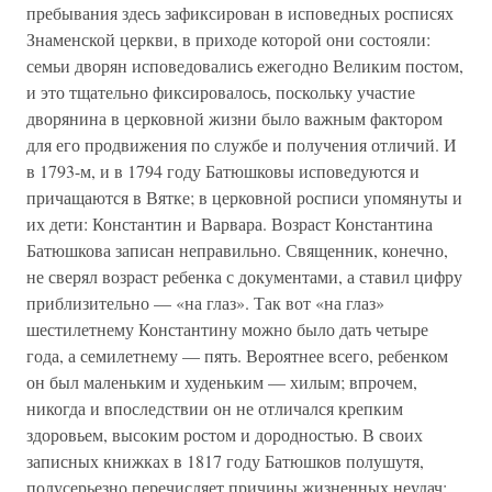
пребывания здесь зафиксирован в исповедных росписях
Знаменской церкви, в приходе которой они состояли:
семьи дворян исповедовались ежегодно Великим постом,
и это тщательно фиксировалось, поскольку участие
дворянина в церковной жизни было важным фактором
для его продвижения по службе и получения отличий. И
в 1793-м, и в 1794 году Батюшковы исповедуются и
причащаются в Вятке; в церковной росписи упомянуты и
их дети: Константин и Варвара. Возраст Константина
Батюшкова записан неправильно. Священник, конечно,
не сверял возраст ребенка с документами, а ставил цифру
приблизительно — «на глаз». Так вот «на глаз»
шестилетнему Константину можно было дать четыре
года, а семилетнему — пять. Вероятнее всего, ребенком
он был маленьким и худеньким — хилым; впрочем,
никогда и впоследствии он не отличался крепким
здоровьем, высоким ростом и дородностью. В своих
записных книжках в 1817 году Батюшков полушутя,
полусерьезно перечисляет причины жизненных неудач: