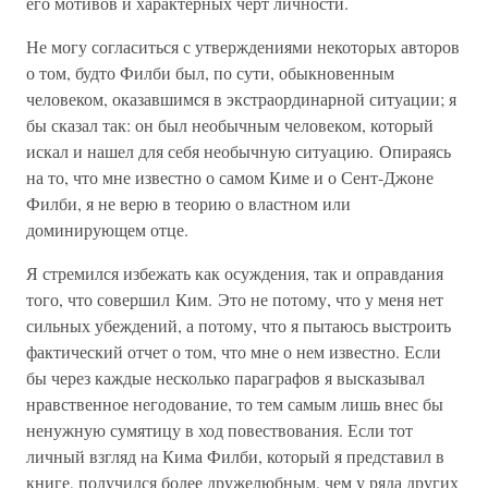
его мотивов и характерных черт личности.
Не могу согласиться с утверждениями некоторых авторов
о том, будто Филби был, по сути, обыкновенным
человеком, оказавшимся в экстраординарной ситуации; я
бы сказал так: он был необычным человеком, который
искал и нашел для себя необычную ситуацию. Опираясь
на то, что мне известно о самом Киме и о Сент-Джоне
Филби, я не верю в теорию о властном или
доминирующем отце.
Я стремился избежать как осуждения, так и оправдания
того, что совершил Ким. Это не потому, что у меня нет
сильных убеждений, а потому, что я пытаюсь выстроить
фактический отчет о том, что мне о нем известно. Если
бы через каждые несколько параграфов я высказывал
нравственное негодование, то тем самым лишь внес бы
ненужную сумятицу в ход повествования. Если тот
личный взгляд на Кима Филби, который я представил в
книге, получился более дружелюбным, чем у ряда других