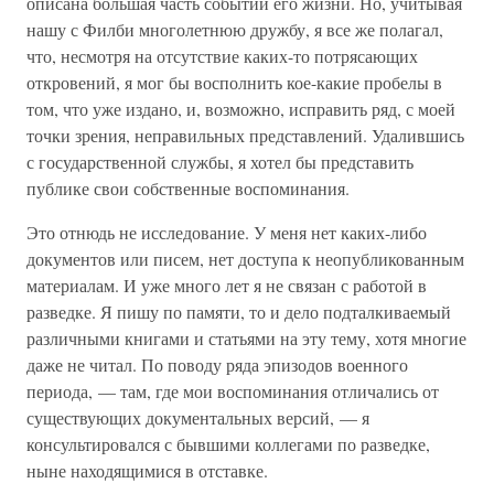
описана большая часть событий его жизни. Но, учитывая
нашу с Филби многолетнюю дружбу, я все же полагал,
что, несмотря на отсутствие каких-то потрясающих
откровений, я мог бы восполнить кое-какие пробелы в
том, что уже издано, и, возможно, исправить ряд, с моей
точки зрения, неправильных представлений. Удалившись
с государственной службы, я хотел бы представить
публике свои собственные воспоминания.
Это отнюдь не исследование. У меня нет каких-либо
документов или писем, нет доступа к неопубликованным
материалам. И уже много лет я не связан с работой в
разведке. Я пишу по памяти, то и дело подталкиваемый
различными книгами и статьями на эту тему, хотя многие
даже не читал. По поводу ряда эпизодов военного
периода, — там, где мои воспоминания отличались от
существующих документальных версий, — я
консультировался с бывшими коллегами по разведке,
ныне находящимися в отставке.