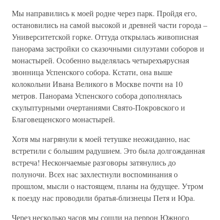
Мы направились к моей родне через парк. Пройдя его,
остановились на самой высокой и древней части города –
Университетской горке. Оттуда открылась живописная
панорама застройки со сказочными силуэтами соборов и
монастырей. Особенно выделялась четырехъярусная
звонница Успенского собора. Кстати, она выше
колокольни Ивана Великого в Москве почти на 10
метров. Панорама Успенского собора дополнялась
скульптурными очертаниями Свято-Покровского и
Благовещенского монастырей.
Хотя мы нагрянули к моей тетушке неожиданно, нас
встретили с большим радушием. Это была долгожданная
встреча! Нескончаемые разговоры затянулись до
полуночи. Всех нас захлестнули воспоминания о
прошлом, мысли о настоящем, планы на будущее. Утром
к поезду нас проводили братья-близнецы Петя и Юра.
Через несколько часов мы сошли на перрон Южного