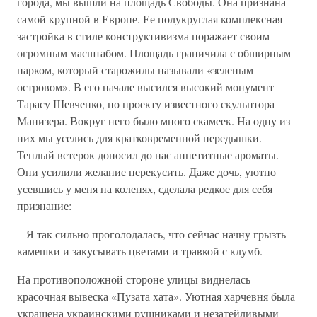
города, мы вышли на площадь Свободы. Она признана
самой крупной в Европе. Ее полукруглая комплексная
застройка в стиле конструктивизма поражает своим
огромным масштабом. Площадь граничила с обширным
парком, который старожилы называли «зеленым
островом». В его начале высился высокий монумент
Тарасу Шевченко, по проекту известного скульптора
Манизера. Вокруг него было много скамеек. На одну из
них мы уселись для кратковременной передышки.
Теплый ветерок доносил до нас аппетитные ароматы.
Они усилили желание перекусить. Даже дочь, уютно
усевшись у меня на коленях, сделала редкое для себя
признание:
– Я так сильно проголодалась, что сейчас начну грызть
камешки и закусывать цветами и травкой с клумб.
На противоположной стороне улицы виднелась
красочная вывеска «Пузата хата». Уютная харчевня была
украшена украинскими рушниками и незатейливыми