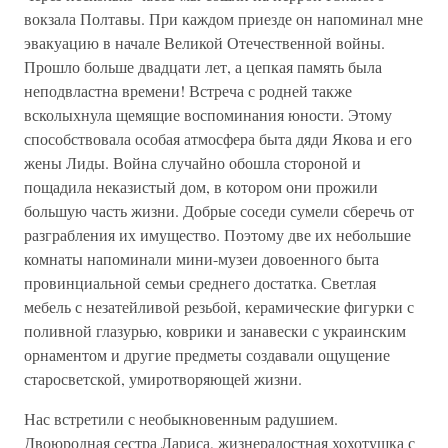
вокзала Полтавы. При каждом приезде он напоминал мне
эвакуацию в начале Великой Отечественной войны.
Прошло больше двадцати лет, а цепкая память была
неподвластна времени! Встреча с родней также
всколыхнула щемящие воспоминания юности. Этому
способствовала особая атмосфера быта дяди Якова и его
жены Лиды. Война случайно обошла стороной и
пощадила неказистый дом, в котором они прожили
большую часть жизни. Добрые соседи сумели сберечь от
разграбления их имущество. Поэтому две их небольшие
комнаты напоминали мини-музеи довоенного быта
провинциальной семьи среднего достатка. Светлая
мебель с незатейливой резьбой, керамические фигурки с
поливной глазурью, коврики и занавески с украинским
орнаментом и другие предметы создавали ощущение
старосветской, умиротворяющей жизни.
Нас встретили с необыкновенным радушием.
Двоюродная сестра Лариса, жизнерадостная хохотушка с