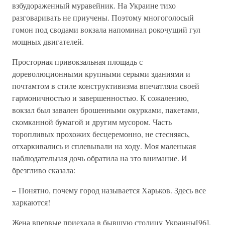
взбудораженный муравейник. На Украине тихо
разговаривать не приучены. Поэтому многоголосый
гомон под сводами вокзала напоминал рокочущий гул
мощных двигателей.
Просторная привокзальная площадь с
дореволюционными крупными серыми зданиями и
почтамтом в стиле конструктивизма впечатляла своей
гармоничностью и завершенностью. К сожалению,
вокзал был завален брошенными окурками, пакетами,
скомканной бумагой и другим мусором. Часть
торопливых прохожих бесцеремонно, не стесняясь,
отхаркивались и сплевывали на ходу. Моя маленькая
наблюдательная дочь обратила на это внимание. И
брезгливо сказала:
– Понятно, почему город называется Харьков. Здесь все
харкаются!
Жена впервые приехала в бывшую столицу Украины[96].