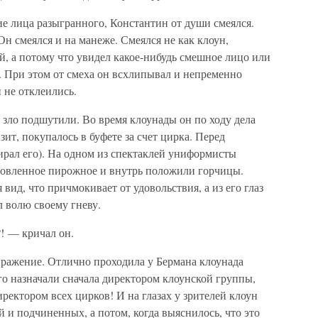
ие лица разыгранного, Константин от души смеялся.
н смеялся и на манеже. Смеялся не как клоун,
ей, а потому что увидел какое-нибудь смешное лицо или
. При этом от смеха он всхлипывал и непременно
 не отклеились.
ло подшутили. Во время клоунады он по ходу дела
ит, покупалось в буфете за счет цирка. Перед
ирал его). На одном из спектаклей униформисты
товленное пирожное и внутрь положили горчицы.
вид, что причмокивает от удовольствия, а из его глаз
л волю своему гневу.
! — кричал он.
ражение. Отлично проходила у Бермана клоунада
о назначали сначала директором клоунской группы,
ректором всех цирков! И на глазах у зрителей клоун
й и подчиненных, а потом, когда выяснилось, что это