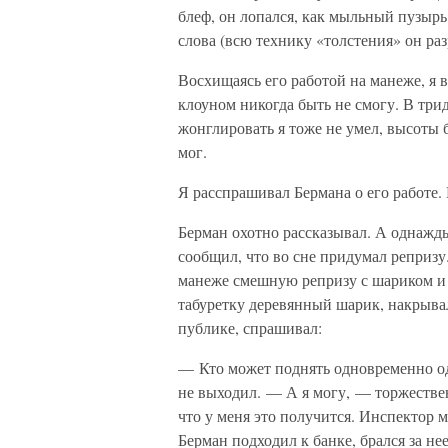
блеф, он лопался, как мыльный пузырь
слова (всю технику «толстения» он раз
Восхищаясь его работой на манеже, я в
клоуном никогда быть не смогу. В трид
жонглировать я тоже не умел, высоты 
мог.
Я расспрашивал Бермана о его работе.
Берман охотно рассказывал. А однажд
сообщил, что во сне придумал репризу.
манеже смешную репризу с шариком и 
табуретку деревянный шарик, накрывал
публике, спрашивал:
— Кто может поднять одновременно од
не выходил. — А я могу, — торжествен
что у меня это получится. Инспектор 
Берман подходил к банке, брался за не