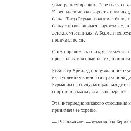
убыстрением вращать. Через несколько
Клоун увеличивал скорость, и шарик (
банке. Тогда Берман поднимал банку и
банку с вращающимся шариком в одной
детских утренниках. А Берман непреме
придумал во сне.
С тех пор, ложась спать, я все мечтал 
просыпался и вспоминал их, то понима
Режиссер Арнольд придумал и постави
выступлением конного аттракциона дж
Берманом на сцену, которая находится
спортивной майке, замыкал шеренгу.
Эта интермедия никакого отношения к
принимала ее хорошо.
— Все на-ле-ву! — командовал Берман