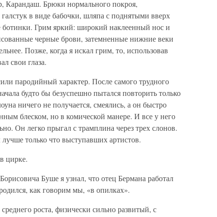
р, Карандаш. Брюки нормального покроя,
галстук в виде бабочки, шляпа с поднятыми вверх
 ботинки. Грим яркий: широкий наклеенный нос и
исованные черные брови, затемненные нижние веки
ельнее. Позже, когда я искал грим, то, использовав
ал свои глаза.
сили пародийный характер. После самого трудного
начала будто бы безуспешно пытался повторить только
лоуна ничего не получается, смеялись, а он быстро
нным блеском, но в комической манере. И все у него
ьно. Он легко прыгал с трамплина через трех слонов.
 лучше только что выступавших артистов.
в цирке.
 Борисовича Буше я узнал, что отец Бермана работал
родился, как говорим мы, «в опилках».
среднего роста, физически сильно развитый, с