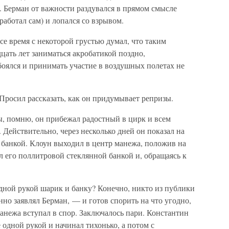
. Берман от важности раздувался в прямом смысле
работал сам) и лопался со взрывом.
се время с некоторой грустью думал, что таким
цать лет заниматься акробатикой поздно,
боялся и принимать участие в воздушных полетах не
 Просил рассказать, как он придумывает репризы.
ы, помню, он прибежал радостный в цирк и всем
 Действительно, через несколько дней он показал на
банкой. Клоун выходил в центр манежа, положив на
 его поллитровой стеклянной банкой и, обращаясь к
ной рукой шарик и банку? Конечно, никто из публики
но заявлял Берман, — и готов спорить на что угодно,
манежа вступал в спор. Заключалось пари. Константин
е одной рукой и начинал тихонько, а потом с