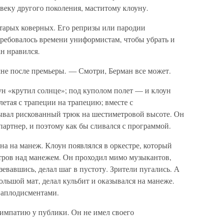
ловеку другого поколения, маститому клоуну.
старых коверных. Его репризы или пародии
требовалось времени униформистам, чтобы убрать и
н нравился.
не после премьеры. — Смотри, Берман все может.
ун «крутил солнце»; под куполом полет — и клоун
летая с трапеции на трапецию; вместе с
ывал рискованный трюк на шестиметровой высоте. Он
партнер, и поэтому как бы сливался с программой.
а на манеж. Клоун появлялся в оркестре, который
етров над манежем. Он проходил мимо музыкантов,
азевавшись, делал шаг в пустоту. Зрители пугались. А
ольшой мат, делал кульбит и оказывался на манеже.
 аплодисментами.
симпатию у публики. Он не имел своего