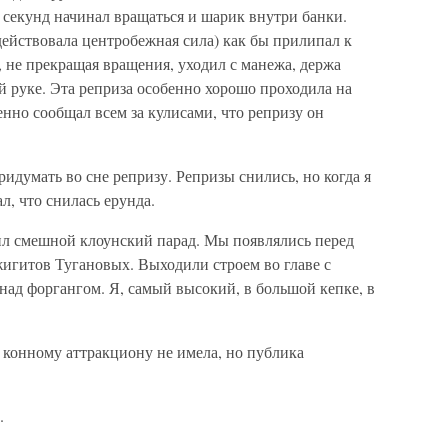
 секунд начинал вращаться и шарик внутри банки.
действовала центробежная сила) как бы прилипал к
, не прекращая вращения, уходил с манежа, держа
 руке. Эта реприза особенно хорошо проходила на
нно сообщал всем за кулисами, что репризу он
придумать во сне репризу. Репризы снились, но когда я
л, что снилась ерунда.
л смешной клоунский парад. Мы появлялись перед
игитов Тугановых. Выходили строем во главе с
 над форгангом. Я, самый высокий, в большой кепке, в
 конному аттракциону не имела, но публика
.