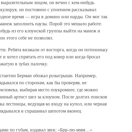
 выразительным лицом, он вечно с кем-нибудь
кулируя, он постоянно с упоением рассказывал
одное время — игра в домино или нарды. Он мог так
 манеж заполнить паузы. Порой это мешало работе.
ибудь из его клоунской группы выйти на манеж и
он этого себе не позволял.
и. Ребята визжали от восторга, когда он потихоньку
 и хотел спрятать его под ковер или когда бросал
зажатую в зубах палочку.
нстантин Берман обожал розыгрыши. Например,
ядывался по сторонам, как бы проверяя, не
 человека, выбирая место поукромнее, где можно
ванный артист шел за клоуном. После долгих поисков
а лестницы, ведущая ко входу на купол, или черная
лядывался и спрашивал шепотом вконец
ами по губам, издавал звук: «Брр-лю-ммм…»