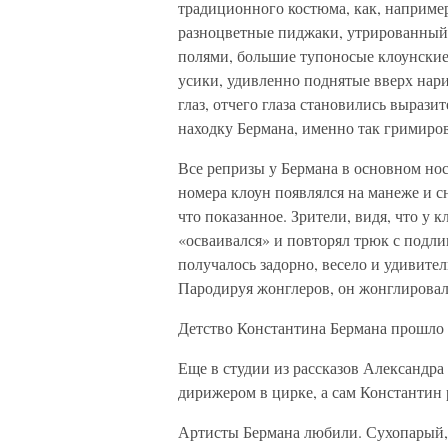
традиционного костюма, как, наприме
разноцветные пиджаки, утрированный 
полями, большие тупоносые клоунские
усики, удивленно поднятые вверх нар
глаз, отчего глаза становились выразит
находку Бермана, именно так гримиров
Все репризы у Бермана в основном но
номера клоун появлялся на манеже и с
что показанное. Зрители, видя, что у к
«осваивался» и повторял трюк с подли
получалось задорно, весело и удивител
Пародируя жонглеров, он жонглировал
Детство Константина Бермана прошло 
Еще в студии из рассказов Александра
дирижером в цирке, а сам Константин 
Артисты Бермана любили. Сухопарый, 