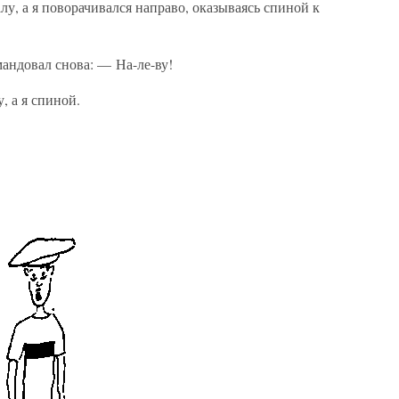
лу, а я поворачивался направо, оказываясь спиной к
андовал снова: — На-ле-ву!
, а я спиной.