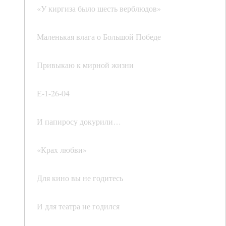
«У киргиза было шесть верблюдов»
Маленькая влага о Большой Победе
Привыкаю к мирной жизни
Е-1-26-04
И папиросу докурили…
«Крах любви»
Для кино вы не годитесь
И для театра не годился