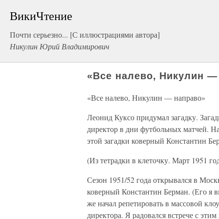
ВикиЧтение
Почти серьезно... [С иллюстрациями автора]
Никулин Юрий Владимирович
«Все налево, Никулин —
«Все налево, Никулин — направо»
Леонид Куксо придумал загадку. Загадк
директор в дни футбольных матчей. На 
этой загадки коверный Константин Бер
(Из тетрадки в клеточку. Март 1951 го
Сезон 1951/52 года открывался в Москв
коверный Константин Берман. (Его я ви
же начал репетировать в массовой кло
директора. Я радовался встрече с этим