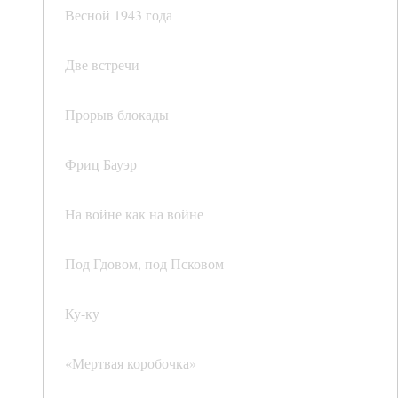
Весной 1943 года
Две встречи
Прорыв блокады
Фриц Бауэр
На войне как на войне
Под Гдовом, под Псковом
Ку-ку
«Мертвая коробочка»