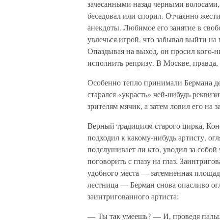
зачесанными назад черными волосами,
беседовал или спорил. Отчаянно жести
анекдоты. Любимое его занятие в своб
увлечься игрой, что забывал выйти на
Опаздывая на выход, он просил кого-н
исполнить репризу. В Москве, правда, 
Особенно тепло принимали Бермана дет
старался «украсть» чей-нибудь реквизит
зрителям мячик, а затем ловил его на 
Верный традициям старого цирка, Ко
подходил к какому-нибудь артисту, огл
подслушивает ли кто, уводил за собой
поговорить с глазу на глаз. Заинтриго
удобного места — затемненная площадк
лестница — Берман снова опасливо ог
заинтригованного артиста:
— Ты так умеешь? — И, проведя пальц