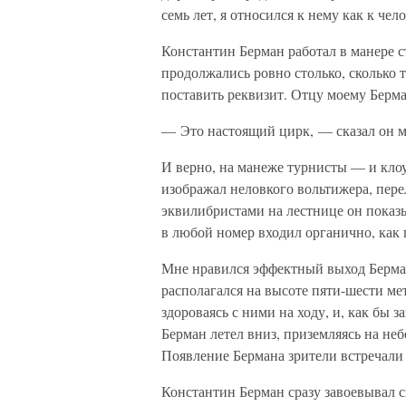
семь лет, я относился к нему как к че
Константин Берман работал в манере 
продолжались ровно столько, сколько 
поставить реквизит. Отцу моему Берма
— Это настоящий цирк, — сказал он м
И верно, на манеже турнисты — и кло
изображал неловкого вольтижера, пере
эквилибристами на лестнице он показ
в любой номер входил органично, как 
Мне нравился эффектный выход Берман
располагался на высоте пяти-шести м
здороваясь с ними на ходу, и, как бы з
Берман летел вниз, приземляясь на неб
Появление Бермана зрители встречали
Константин Берман сразу завоевывал 