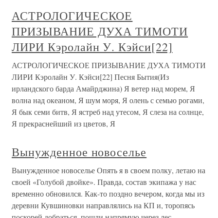
АСТРОЛОГИЧЕСКОЕ
ПРИЗЫВАНИЕ ДУХА ТИМОТИ
ЛИРИ Кэролайн У. Кэйси[22]
АСТРОЛОГИЧЕСКОЕ ПРИЗЫВАНИЕ ДУХА ТИМОТИ
ЛИРИ Кэролайн У. Кэйси[22] Песня Бытия(Из
ирландского барда Амайрджина) Я ветер над морем, Я
волна над океаном, Я шум моря, Я олень с семью рогами,
Я бык семи битв, Я ястреб над утесом, Я слеза на солнце,
Я прекраснейший из цветов, Я
Вынужденное новоселье
Вынужденное новоселье Опять я в своем полку, летаю на
своей «Голубой двойке». Правда, состав экипажа у нас
временно обновился. Как-то поздно вечером, когда мы из
деревни Кувшиновки направлялись на КП и, торопясь
поскорей добраться, пошли напрямую через лес,