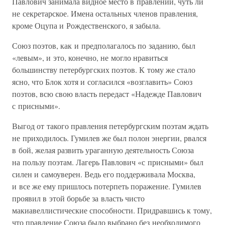
Павлович занимала видное место в правлении, чуть ли
не секретарское. Имена остальных членов правления,
кроме Оцупа и Рождественского, я забыла.
Союз поэтов, как и предполагалось по заданию, был
«левым», и это, конечно, не могло нравиться
большинству петербургских поэтов. К тому же стало
ясно, что Блок хотя и согласился «возглавить» Союз
поэтов, всю свою власть передаст «Надежде Павлович
с присными».
Выгод от такого правления петербургским поэтам ждать
не приходилось. Гумилев же был полон энергии, рвался
в бой, желая развить ураганную деятельность Союза
на пользу поэтам. Лагерь Павлович «с присными» был
силен и самоуверен. Ведь его поддерживала Москва,
и все же ему пришлось потерпеть поражение. Гумилев
проявил в этой борьбе за власть чисто
макиавеллистические способности. Придравшись к тому,
что правление Союза было выбрано без необходимого