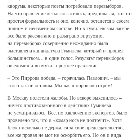
кворума, некоторые поэты потребовали перевыборов.
На что правление легко согласилось, предполагая, что это
простая формальность и оно, конечно, останется в своем
полном и неизменном составе. Но в гумилевском лагере
все было рассчитано и разыграно виртуозно;
на перевыборах совершенно неожиданно была
выставлена кандидатура Гумилева, который и прошел
большинством… в один голос. Результат перевыборов
ошеломил и возмутил прежнее правление.
– Это Пиррова победа, – горячилась Павлович, – мы
этого так не оставим. Мы вас в порошок сотрем!
В Москву полетели жалобы. Но вскоре выяснилось –
ничего противозаконного в действиях Гумилева
не усматривалось. Все, по заключению экспертов, было
проведено так, что и «комар носа не подточит». Хотя
Блок нисколько не держался за свое председательство,
все же провал не мог не оскорбить его. Но он и вида