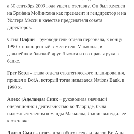
а 30 сентября 2009 года ушел в отставку. Он был заменен
на Брайана Мойнихана как президент и гендиректор и на
Уолтера Мэсси в качестве председателя совета
директоров.
Стил Олфин
– руководитель отдела персонала, к концу
1990-х полноценный заместитель Макколла, в
дальнейшем близкий друг Льюиса и его правая рука в
банке.
Грег Керл
– глава отдела стратегического планирования,
пришел в BofA, который тогда назывался Nations Bank, в
1990-х.
Алекс (Аделаида) Синк
– руководила значимой
операционной деятельностью во Флориде, была
надежным членом команды Макколла, Льюис вынудил ее
к отставке.
Джоэл Смит
– отвечал за работу всех филиалов BofA на