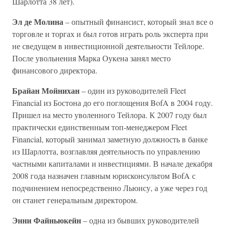
Шарлотта 38 лет).
Эл де Молина
– опытный финансист, который знал все о
торговле и торгах и был готов играть роль эксперта при
не сведущем в инвестиционной деятельности Тейлоре.
После увольнения Марка Оукена занял место
финансового директора.
Брайан Мойнихан
– один из руководителей Fleet
Financial из Бостона до его поглощения BofA в 2004 году.
Пришел на место уволенного Тейлора. К 2007 году был
практически единственным топ-менеджером Fleet
Financial, который занимал заметную должность в банке
из Шарлотта, возглавляя деятельность по управлению
частными капиталами и инвестициями. В начале декабря
2008 года назначен главным юрисконсультом BofA с
подчинением непосредственно Льюису, а уже через год
он станет генеральным директором.
Энни Файньюкейн
– одна из бывших руководителей