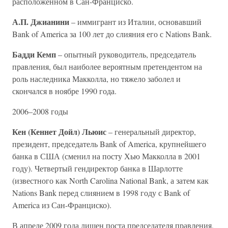
расположенном в Сан-Франциско.
А.П. Джианини
– иммигрант из Италии, основавший
Bank of America за 100 лет до слияния его с Nations Bank.
Бадди Кемп
– опытный руководитель, председатель
правления, был наиболее вероятным претендентом на
роль наследника Макколла, но тяжело заболел и
скончался в ноябре 1990 года.
2006–2008 годы
Кен (Кеннет Дойл) Льюис
– генеральный директор,
президент, председатель Bank of America, крупнейшего
банка в США (сменил на посту Хью Макколла в 2001
году). Четвертый гендиректор банка в Шарлотте
(известного как North Carolina National Bank, а затем как
Nations Bank перед слиянием в 1998 году с Bank of
America из Сан-Франциско).
В апреле 2009 года лишен поста председателя правления,