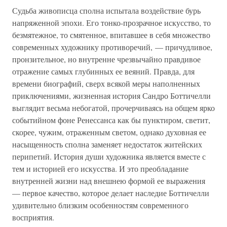
Судьба живописца сполна испытала воздействие бурь
напряженной эпохи. Его тонко-прозрачное искусство, то
безмятежное, то смятенное, впитавшее в себя множество
современных художнику противоречий, — причудливое,
пронзительное, но внутренне чрезвычайно правдивое
отражение самых глубинных ее веяний. Правда, для
времени биографий, сверх всякой меры наполненных
приключениями, жизненная история Сандро Боттичелли
выглядит весьма небогатой, прочерчиваясь на общем ярко
событийном фоне Ренессанса как бы пунктиром, светит,
скорее, чужим, отраженным светом, однако духовная ее
насыщенность сполна заменяет недостаток житейских
перипетий. История души художника является вместе с
тем и историей его искусства. И это преобладание
внутренней жизни над внешнею формой ее выражения
— первое качество, которое делает наследие Боттичелли
удивительно близким особенностям современного
восприятия.