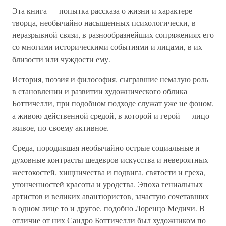
Эта книга — попытка рассказа о жизни и характере
творца, необычайно насыщенных психологически, в
неразрывной связи, в разнообразнейших сопряжениях его
со многими историческими событиями и лицами, в их
близости или чуждости ему.
История, поэзия и философия, сыгравшие немалую роль
в становлении и развитии художнического облика
Боттичелли, при подобном подходе служат уже не фоном,
а живою действенной средой, в которой и герой — лицо
живое, по-своему активное.
Среда, породившая необычайно острые социальные и
духовные контрасты шедевров искусства и невероятных
жестокостей, хищничества и подвига, святости и греха,
утонченностей красоты и уродства. Эпоха гениальных
артистов и великих авантюристов, зачастую сочетавших
в одном лице то и другое, подобно Лоренцо Медичи. В
отличие от них Сандро Боттичелли был художником по