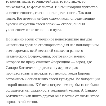
то романтиком, то эпикурейцем, то мистиком, то
психологом, то формалистом. В нем находили мужество
и женственность, сказочность и реальность. Так или
иначе, Боттичелли не был художником, определяющим
рубежи искусства своей эпохи — скорее, он был
уклонением от ее основного пути.
Но именно всеми отмеченное непостоянство натуры
живописца сделало его творчество для нас воплощением
всего аромата, всей весенней свежести раннего
итальянского Возрождения, обетованной землею
которого по праву считают Флоренцию — город, где
Сандро Боттичелли родился и умер, всецело
прочувствовав и пережив тот период, когда Европа
готовилась к обновлению своей культуры. Во Флоренции
второй половины XV века острее, чем где бы то ни было,
ощущалась напряженность тогдашней жизни. А Сандро
Боттичелли как никто другой был плотью от плоти этого
города, этой жизни.