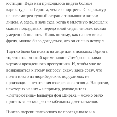
юстиции. Ведь нам приходилось видеть больше
карикатуры на Геринга, чем его портреты. С карикатур
на нас смотрел тучный сатрап с заплывшим жиром
лицом. А здесь, в зале суда, когда я вплотную подошел к
скамье подсудимых, передо мной сидел человек весьма
умеренной полноты. Лишь по тому, как на нем висел
френч, можно было догадаться, что он сильно исхудал.
Тщетно было бы искать на лице или в повадках Геринга
то, что итальянский криминалист Ломброзо называл
чертами врожденного преступника. И, чтобы уже не
возвращаться к этому вопросу, скажу здесь сразу, что
почти никто из нюрнбергских подсудимых не
производил впечатления озверелого эсэсовца. Напротив,
некоторых из них – например, руководителя
«Гитлерюгенда» Бальдура фон Шираха – можно было
принять за весьма респектабельных джентльменов.
Ничего зверски палаческого не проглядывало и в