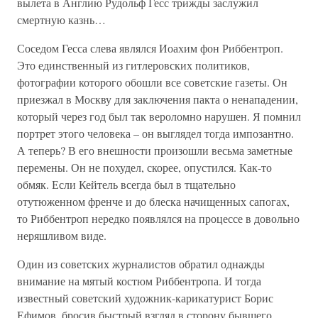
вылета в Англию Рудольф Гесс трижды заслужил
смертную казнь…
Соседом Гесса слева являлся Иоахим фон Риббентроп.
Это единственный из гитлеровских политиков,
фотографии которого обошли все советские газеты. Он
приезжал в Москву для заключения пакта о ненападении,
который через год был так вероломно нарушен. Я помнил
портрет этого человека – он выглядел тогда импозантно.
А теперь? В его внешности произошли весьма заметные
перемены. Он не похудел, скорее, опустился. Как-то
обмяк. Если Кейтель всегда был в тщательно
отутюженном френче и до блеска начищенных сапогах,
то Риббентроп нередко появлялся на процессе в довольно
неряшливом виде.
Один из советских журналистов обратил однажды
внимание на мятый костюм Риббентропа. И тогда
известный советский художник-карикатурист Борис
Ефимов, бросив быстрый взгляд в сторону бывшего