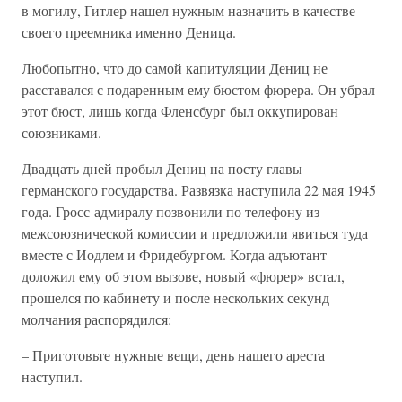
в могилу, Гитлер нашел нужным назначить в качестве
своего преемника именно Деница.
Любопытно, что до самой капитуляции Дениц не
расставался с подаренным ему бюстом фюрера. Он убрал
этот бюст, лишь когда Фленсбург был оккупирован
союзниками.
Двадцать дней пробыл Дениц на посту главы
германского государства. Развязка наступила 22 мая 1945
года. Гросс-адмиралу позвонили по телефону из
межсоюзнической комиссии и предложили явиться туда
вместе с Иодлем и Фридебургом. Когда адъютант
доложил ему об этом вызове, новый «фюрер» встал,
прошелся по кабинету и после нескольких секунд
молчания распорядился:
– Приготовьте нужные вещи, день нашего ареста
наступил.