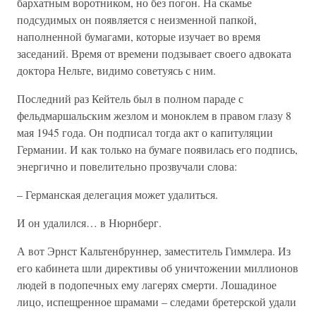
бархатным воротником, но без погон. На скамье
подсудимых он появляется с неизменной папкой,
наполненной бумагами, которые изучает во время
заседаний. Время от времени подзывает своего адвоката
доктора Нельте, видимо советуясь с ним.
Последний раз Кейтель был в полном параде с
фельдмаршальским жезлом и моноклем в правом глазу 8
мая 1945 года. Он подписал тогда акт о капитуляции
Германии. И как только на бумаге появилась его подпись,
энергично и повелительно прозвучали слова:
– Германская делегация может удалиться.
И он удалился… в Нюрнберг.
А вот Эрнст Кальтенбруннер, заместитель Гиммлера. Из
его кабинета шли директивы об уничтожении миллионов
людей в подопечных ему лагерях смерти. Лошадиное
лицо, испещренное шрамами – следами бретерской удали