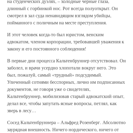
на студенческих дуэлях, – холодные черные глаза,
длинный с горбинкой нос. Рот всегда полуоткрыт. Он
смотрел в зал суда ненавидящим взглядом убийцы,
пойманного с поличным на месте преступления.
И этот человек когда-то был юристом, венским
адвокатом, членом корпорации, требовавшей уважения к
закону и его постоянного соблюдения!
В первые дни процесса Кальтенбруннер отсутствовал. Он
заболел, и врачи усердно хлопотали вокруг него. Это
был, пожалуй, самый «трудный» подсудимый.
Уличенный сотнями бесспорных, лично им подписанных
документов, не говоря уже о свидетелях,
Кальтенбруннер, мобилизовав старый адвокатский опыт,
делал все, чтобы запутать ясные вопросы, петлял, как
зверь в лесу…
Сосед Кальтенбруннера – Альфред Розенберг. Абсолютно
заурядная внешность. Ничего нордического, ничего от