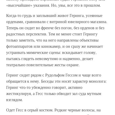
«высочайшие» указания. Но, увы, все это в прошлом.
Когда-то грудь и заплывший живот Геринга, усеянные
орденами, сравнивали с витриной ювелирного магазина.
Теперь он сидит во френче без погон, без орденов и без
радостных перспектив. Тем не менее стоит Герингу
только заметить, что на него направлены объективы
фотоаппаратов или кинокамер, и он сразу же начинает
устраивать мимические сцены: вскидывает голову,
пытаясь глядеть невозмутимо и надменно, делает
театрально повелительные жесты охране.
Геринг сидит рядом с Рудольфом Гессом и чаще всего
обращается к нему. Беседы эти носят характер монолога:
Геринг что-то убежденно говорит, активно
жестикулируя, а Гесс только обводит зал суда мутным
взглядом.
Одет Гесс в серый костюм. Редкие черные волосы, на