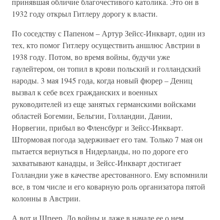
принявшая обличие благочестивого католика. Это он в
1932 году открыл Гитлеру дорогу к власти.
По соседству с Папеном – Артур Зейсс-Инкварт, один из
тех, кто помог Гитлеру осуществить аншлюс Австрии в
1938 году. Потом, во время войны, будучи уже
гаулейтером, он топил в крови польский и голландский
народы. 3 мая 1945 года, когда новый фюрер – Дениц
вызвал к себе всех гражданских и военных
руководителей из еще занятых германскими войсками
областей Богемии, Бельгии, Голландии, Дании,
Норвегии, прибыл во Фленсбург и Зейсс-Инкварт.
Штормовая погода задерживает его там. Только 7 мая он
пытается вернуться в Нидерланды, но по дороге его
захватывают канадцы, и Зейсс-Инкварт достигает
Голландии уже в качестве арестованного. Ему вспомнили
все, в том числе и его коварную роль организатора пятой
колонны в Австрии.
А вот и Шпеер. До войны и даже в начале ее о нем