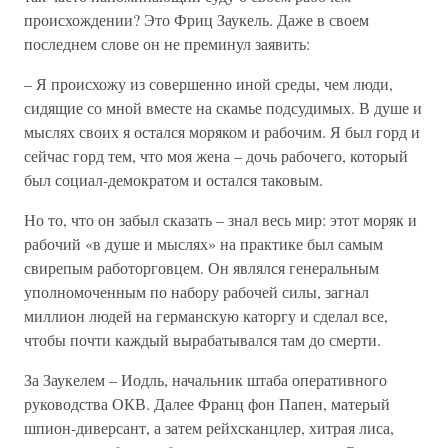
происхождении? Это Фриц Заукель. Даже в своем
последнем слове он не преминул заявить:
– Я происхожу из совершенно иной среды, чем люди,
сидящие со мной вместе на скамье подсудимых. В душе и
мыслях своих я остался моряком и рабочим. Я был горд и
сейчас горд тем, что моя жена – дочь рабочего, который
был социал-демократом и остался таковым.
Но то, что он забыл сказать – знал весь мир: этот моряк и
рабочий «в душе и мыслях» на практике был самым
свирепым работорговцем. Он являлся генеральным
уполномоченным по набору рабочей силы, загнал
миллион людей на германскую каторгу и сделал все,
чтобы почти каждый вырабатывался там до смерти.
За Заукелем – Иодль, начальник штаба оперативного
руководства ОКВ. Далее Франц фон Папен, матерый
шпион-диверсант, а затем рейхсканцлер, хитрая лиса,