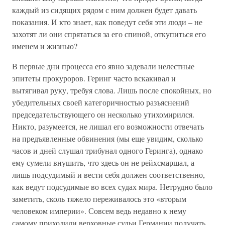
каждый из сидящих рядом с ним должен будет давать
показания. И кто знает, как поведут себя эти люди – не
захотят ли они спрятаться за его спиной, откупиться его
именем и жизнью?
В первые дни процесса его явно задевали нелестные
эпитеты прокуроров. Геринг часто вскакивал и
вытягивал руку, требуя слова. Лишь после спокойных, но
убедительных своей категоричностью разъяснений
председательствующего он несколько утихомирился.
Никто, разумеется, не лишал его возможности отвечать
на предъявленные обвинения (мы еще увидим, сколько
часов и дней слушал трибунал одного Геринга), однако
ему сумели внушить, что здесь он не рейхсмаршал, а
лишь подсудимый и вести себя должен соответственно,
как ведут подсудимые во всех судах мира. Нетрудно было
заметить, сколь тяжело переживалось это «вторым
человеком империи». Совсем ведь недавно к нему
самому приходили верховные судьи Германии получать