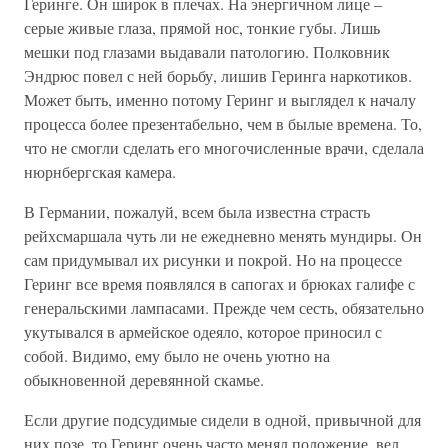
Геринге. Он широк в плечах. На энергичном лице –
серые живые глаза, прямой нос, тонкие губы. Лишь
мешки под глазами выдавали патологию. Полковник
Эндрюс повел с ней борьбу, лишив Геринга наркотиков.
Может быть, именно потому Геринг и выглядел к началу
процесса более презентабельно, чем в былые времена. То,
что не смогли сделать его многочисленные врачи, сделала
нюрнбергская камера.
В Германии, пожалуй, всем была известна страсть
рейхсмаршала чуть ли не ежедневно менять мундиры. Он
сам придумывал их рисунки и покрой. Но на процессе
Геринг все время появлялся в сапогах и брюках галифе с
генеральскими лампасами. Прежде чем сесть, обязательно
укутывался в армейское одеяло, которое приносил с
собой. Видимо, ему было не очень уютно на
обыкновенной деревянной скамье.
Если другие подсудимые сидели в одной, привычной для
них позе, то Геринг очень часто менял положение, вел