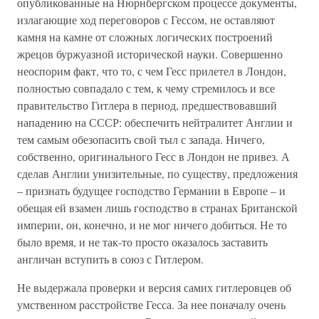
опубликованные на Нюрнбергском процессе документы,
излагающие ход переговоров с Гессом, не оставляют
камня на камне от сложных логических построений
жрецов буржуазной исторической науки. Совершенно
неоспорим факт, что то, с чем Гесс прилетел в Лондон,
полностью совпадало с тем, к чему стремилось и все
правительство Гитлера в период, предшествовавший
нападению на СССР: обеспечить нейтралитет Англии и
тем самым обезопасить свой тыл с запада. Ничего,
собственно, оригинального Гесс в Лондон не привез. А
сделав Англии унизительные, по существу, предложения
– признать будущее господство Германии в Европе – и
обещая ей взамен лишь господство в странах Британской
империи, он, конечно, и не мог ничего добиться. Не то
было время, и не так-то просто оказалось заставить
англичан вступить в союз с Гитлером.
Не выдержала проверки и версия самих гитлеровцев об
умственном расстройстве Гесса. За нее поначалу очень