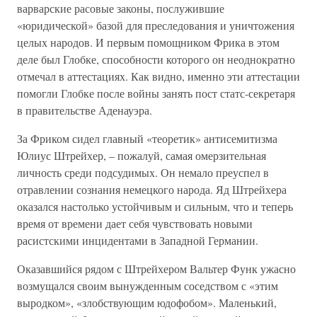
варварские расовые законы, послужившие
«юридической» базой для преследования и уничтожения
целых народов. И первым помощником Фрика в этом
деле был Глобке, способности которого он неоднократно
отмечал в аттестациях. Как видно, именно эти аттестации
помогли Глобке после войны занять пост статс-секретаря
в правительстве Аденауэра.
За Фриком сидел главный «теоретик» антисемитизма
Юлиус Штрейхер, – пожалуй, самая омерзительная
личность среди подсудимых. Он немало преуспел в
отравлении сознания немецкого народа. Яд Штрейхера
оказался настолько устойчивым и сильным, что и теперь
время от времени дает себя чувствовать новыми
расистскими инцидентами в Западной Германии.
Оказавшийся рядом с Штрейхером Вальтер Функ ужасно
возмущался своим вынужденным соседством с «этим
выродком», «злобствующим юдофобом». Маленький,