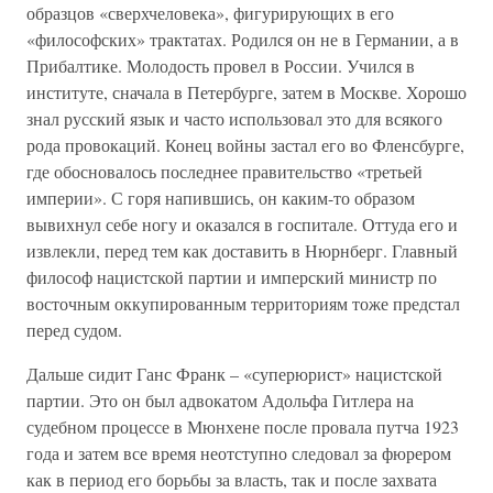
образцов «сверхчеловека», фигурирующих в его
«философских» трактатах. Родился он не в Германии, а в
Прибалтике. Молодость провел в России. Учился в
институте, сначала в Петербурге, затем в Москве. Хорошо
знал русский язык и часто использовал это для всякого
рода провокаций. Конец войны застал его во Фленсбурге,
где обосновалось последнее правительство «третьей
империи». С горя напившись, он каким-то образом
вывихнул себе ногу и оказался в госпитале. Оттуда его и
извлекли, перед тем как доставить в Нюрнберг. Главный
философ нацистской партии и имперский министр по
восточным оккупированным территориям тоже предстал
перед судом.
Дальше сидит Ганс Франк – «суперюрист» нацистской
партии. Это он был адвокатом Адольфа Гитлера на
судебном процессе в Мюнхене после провала путча 1923
года и затем все время неотступно следовал за фюрером
как в период его борьбы за власть, так и после захвата