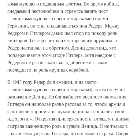
командующего подводным флотом. Во время войны,
снедаемый честолюбием и стремясь занять пост
главнокомандующего военно-морскими силами
Германии, он стал подкапываться под Редера. Между
Редером и Гитлером давно шел спор по поводу роли
линкоров. Гитлер считал их устаревшим оружием, а
Редер настаивал на обратном. Дениц делал вид, что
поддерживает в этом споре Гитлера, хотя наедине с
Редером не раз высказывал одобрение взглядам
последнего на роль крупных кораблей.
В 1943 году Редер был смещен, и на место
главнокомандующего военно-морским флотом получил
назначение Дениц. Из ближайшего военного окружения
Гитлера он наиболее рьяно ратовал за то, чтобы армия и
флот были «пронизаны духом национал-социалистской
идеологии». Открытая приверженность взглядам нацизма
сыграла важнейшую роль в судьбе Деница. И не только в
годы всемогущества Гитлера, но и в момент краха. Сходя