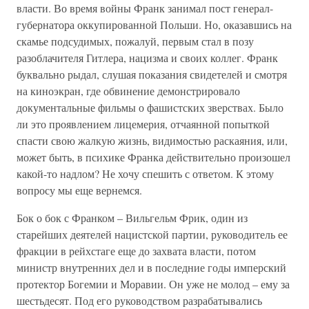
власти. Во время войны Франк занимал пост генерал-
губернатора оккупированной Польши. Но, оказавшись на
скамье подсудимых, пожалуй, первым стал в позу
разоблачителя Гитлера, нацизма и своих коллег. Франк
буквально рыдал, слушая показания свидетелей и смотря
на киноэкран, где обвинение демонстрировало
документальные фильмы о фашистских зверствах. Было
ли это проявлением лицемерия, отчаянной попыткой
спасти свою жалкую жизнь, видимостью раскаяния, или,
может быть, в психике Франка действительно произошел
какой-то надлом? Не хочу спешить с ответом. К этому
вопросу мы еще вернемся.
Бок о бок с Франком – Вильгельм Фрик, один из
старейших деятелей нацистской партии, руководитель ее
фракции в рейхстаге еще до захвата власти, потом
министр внутренних дел и в последние годы имперский
протектор Богемии и Моравии. Он уже не молод – ему за
шестьдесят. Под его руководством разрабатывались