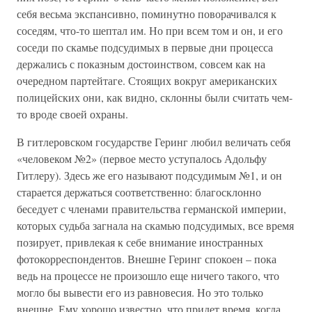
себя весьма экспансивно, поминутно поворачивался к
соседям, что-то шептал им. Но при всем том и он, и его
соседи по скамье подсудимых в первые дни процесса
держались с показным достоинством, совсем как на
очередном партейтаге. Стоящих вокруг американских
полицейских они, как видно, склонны были считать чем-
то вроде своей охраны.
В гитлеровском государстве Геринг любил величать себя
«человеком №2» (первое место уступалось Адольфу
Гитлеру). Здесь же его называют подсудимым №1, и он
старается держаться соответственно: благосклонно
беседует с членами правительства германской империи,
которых судьба загнала на скамью подсудимых, все время
позирует, привлекая к себе внимание иностранных
фотокорреспондентов. Внешне Геринг спокоен – пока
ведь на процессе не произошло еще ничего такого, что
могло бы вывести его из равновесия. Но это только
внешне. Ему хорошо известно, что придет время, когда