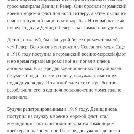
гросс-адмиралы Дениц и Редер. Они бросили германский
военно-морской флот под ноги Гитлеру, а затем пытались
спасти тонувший нацистский корабль. Но корабль все же
пошел ко дну, а Дениц и Редер – на скамью подсудимых.
Дениц, пожалуй, был фигурой более примечательной,
чем Редер. Всю жизнь он прожил у Северного моря. Еще
в 1910 году поступил в германский военно-морской флот
и во время первой мировой войны попал в плен к
англичанам. В лагере для военнопленных симулировал
безумие: бродил, свесив голову, и жужжал, имитируя
подводную лодку. Но английские психиатры быстро
разоблачили его, а одиночное заключение моментально
вылечило.
Будучи репатриированным в 1919 году, Дениц вновь
поступил на службу в военно-морской флот, стал
командиром флотилии эсминцев, затем командиром
крейсера и, наконец, при Гитлере дослужился до поста