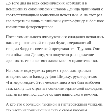
До того дня на всех союзнических кораблях и в
помещениях союзнических штабов Деница принимали с
соответствующими воинскими почестями. А на этот раз
его встретили лишь английский унтер-офицер и большое
количество фоторепортеров.
После томительного пятисуточного ожидания появились
наконец английский генерал Фукс, американский
генерал Форд и советский представитель Трусков. Они-
то и объявили Деницу, что получено распоряжение
арестовать его и все возглавляемое им правительство.
На скамье подсудимых рядом с гросс-адмиралами
отведено место Бальдуру фон Шираху, руководителю
«Гитлерюгенда». Этот человек много лет был озабочен
тем, как лучше отравить сознание германской молодежи,
сделав из нее послушное орудие нацистского режима.
А кто это с большой лысиной и гитлеровскими усиками,
так часто напоминающий суду о своем рабочем