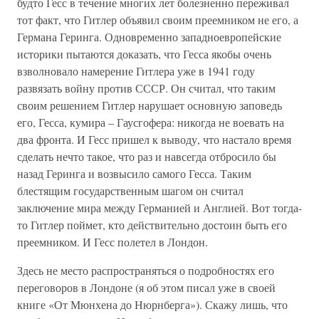
будто Гесс в течение многих лет болезненно переживал
тот факт, что Гитлер объявил своим преемником не его, а
Германа Геринга. Одновременно западноевропейские
историки пытаются доказать, что Гесса якобы очень
взволновало намерение Гитлера уже в 1941 году
развязать войну против СССР. Он считал, что таким
своим решением Гитлер нарушает основную заповедь
его, Гесса, кумира – Гаусгофера: никогда не воевать на
два фронта. И Гесс пришел к выводу, что настало время
сделать нечто такое, что раз и навсегда отбросило бы
назад Геринга и возвысило самого Гесса. Таким
блестящим государственным шагом он считал
заключение мира между Германией и Англией. Вот тогда-
то Гитлер поймет, кто действительно достоин быть его
преемником. И Гесс полетел в Лондон.
Здесь не место распространяться о подробностях его
переговоров в Лондоне (я об этом писал уже в своей
книге «От Мюнхена до Нюрнберга»). Скажу лишь, что