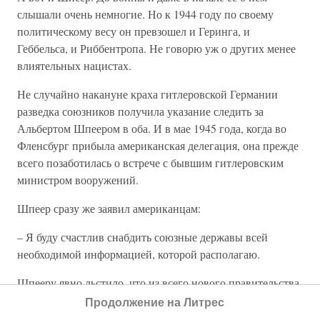
слышали очень немногие. Но к 1944 году по своему
политическому весу он превзошел и Геринга, и
Геббельса, и Риббентропа. Не говорю уж о других менее
влиятельных нацистах.
Не случайно накануне краха гитлеровской Германии
разведка союзников получила указание следить за
Альбертом Шпеером в оба. И в мае 1945 года, когда во
Фленсбург прибыла американская делегация, она прежде
всего позаботилась о встрече с бывшим гитлеровским
министром вооружений.
Шпеер сразу же заявил американцам:
– Я буду счастлив снабдить союзные державы всей
необходимой информацией, которой располагаю.
Шпееру явно льстило, что из всего нового правительства
Деница он был первым, к кому обратились
Продолжение на Литрес
представители США.