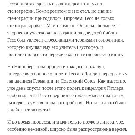
Гесса, мечтая сделать его коммерсантом, учил
стенографии. Коммерсантом он не стал, но знание
стенографии пригодилось. Впрочем, Гесс не только
стенографировал «Майн кампф». Он делал большее –
творчески участвовал в создании людоедской библии.
Гесс был увлечен агрессивными теориями геополитики,
которую внушал ему его учитель Гаусгофер, и
постепенно все это перекочевало в гитлеровскую книгу.
На Нюрнбергском процессе каждого, пожалуй,
интересовал вопрос о полете Гесса в Лондон перед самым
нападением Германии на Советский Союз. Как известно,
уже день спустя после этого полета канцелярия Гитлера
сообщила, что Гесс совершил сей «бессмысленный акт»,
находясь в умственном расстройстве. Но так ли это было
в действительности?
И во время процесса, и значительно позже в литературе,
особенно немецкой, широко была распространена версия,