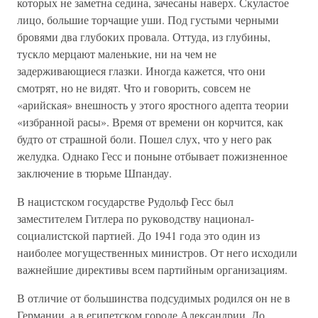
которых не заметна седина, зачесаны наверх. Скуластое
лицо, большие торчащие уши. Под густыми черными
бровями два глубоких провала. Оттуда, из глубины,
тускло мерцают маленькие, ни на чем не
задерживающиеся глазки. Иногда кажется, что они
смотрят, но не видят. Что и говорить, совсем не
«арийская» внешность у этого яростного адепта теории
«избранной расы». Время от времени он корчится, как
будто от страшной боли. Пошел слух, что у него рак
желудка. Однако Гесс и поныне отбывает пожизненное
заключение в тюрьме Шпандау.
В нацистском государстве Рудольф Гесс был
заместителем Гитлера по руководству национал-
социалистской партией. До 1941 года это один из
наиболее могущественных министров. От него исходили
важнейшие директивы всем партийным организациям.
В отличие от большинства подсудимых родился он не в
Германии, а в египетском городе Александрии. До