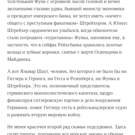
толстенький Функ с огромной лысой головой и вечно
заспанными глазами удава, бывший министр экономики
и президент имперского банка, не хотел иметь «ничего
общего с преступным фанатиком» Штрейхером. А Юлиус
Штрейхер сардонически улыбался, когда обвинители
стали потрошить «пуританина» Функа, напомнив ему, в
частности, что в сейфах Рейхсбанка хранились золотые
кольца и зубные коронки, снятые с жертв Освенцима и
Майданека.
А вот Яльмар Шахт, человек, без которого не было бы ни
Гитлера и Геринга, ни Гесса и Розенберга, ни Функа и
Штрейхера. Это он, полномочный представитель
германского монополистического капитала, щедро
финансируя гитлеровскую партию и дело вооружения
Германии, помог Гитлеру сесть в рейхсканцлерское седло
и развязать вторую мировую войну.
Не менее красочен второй ряд скамьи подсудимых. Здесь
сидят пираты, поправшие все морские законы и обычаи,