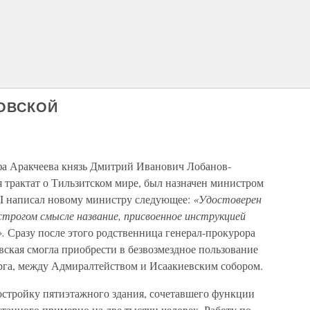
ОВСКОЙ
фа Аракчеева князь Дмитрий Иванович Лобанов-
 трактат о Тильзитском мире, был назначен министром
 I написал новому министру следующее:
«Удостоверен
 строгом смысле название, присвоенное инструкцией
».
Сразу после этого родственница генерал-прокурора
ская смогла приобрести в безвозмездное пользование
урга, между Адмиралтейством и Исаакиевским собором.
постройку пятиэтажного здания, сочетавшего функции
итанного примерно на две тысячи человек. Работу по