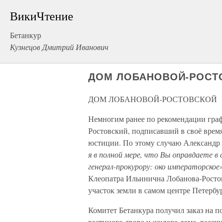
ВикиЧтение
Бетанкур
Кузнецов Дмитрий Иванович
ДОМ ЛОБАНОВОЙ-РОСТ
ДОМ ЛОБАНОВОЙ-РОСТОВСКОЙ
Немногим ранее по рекомендации гра
Ростовский, подписавший в своё время
юстиции. По этому случаю Александр
я в полной мере, что Вы оправдаете в
генерал-прокурору: око императорское
Клеопатра Ильинична Лобанова-Ростов
участок земли в самом центре Петерб
Комитет Бетанкура получил заказ на 
гостиного двора и жилого дома, рассч