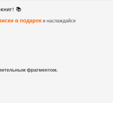
книг! 📚
писки в подарок
и наслаждайся
омительным фрагментом.