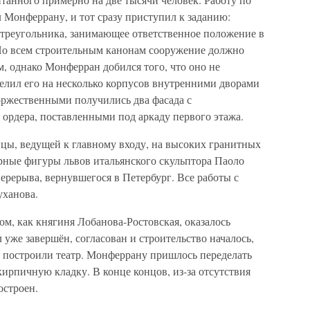
 Монферрану, и тот сразу приступил к заданию:
 треугольника, занимающее ответственное положение в
По всем строительным канонам сооружение должно
, однако Монферран добился того, что оно не
елил его на несколько корпусов внутренними дворами
ржественными получились два фасада с
рдера, поставленными под аркаду первого этажа.
цы, ведущей к главному входу, на высоких гранитных
ные фигуры львов итальянского скульптора Паоло
перерыва, вернувшегося в Петербург. Все работы с
уханова.
ом, как княгиня Лобанова-Ростовская, оказалось
 уже завершён, согласован и строительство началось,
и построили театр. Монферрану пришлось переделать
 кирпичную кладку. В конце концов, из-за отсутствия
остроен.