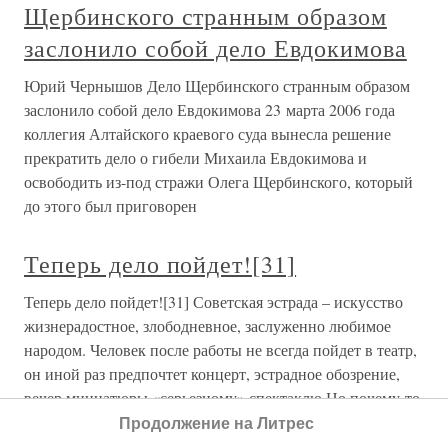
Щербинского странным образом
заслонило собой дело Евдокимова
Юрий Чернышов Дело Щербинского странным образом
заслонило собой дело Евдокимова 23 марта 2006 года
коллегия Алтайского краевого суда вынесла решение
прекратить дело о гибели Михаила Евдокимова и
освободить из-под стражи Олега Щербинского, который
до этого был приговорен
Теперь дело пойдет![31]
Теперь дело пойдет![31] Советская эстрада – искусство
жизнерадостное, злободневное, заслуженно любимое
народом. Человек после работы не всегда пойдет в театр,
он иной раз предпочтет концерт, эстрадное обозрение,
вечер миниатюры «серьезному» спектаклю.Но почему-то
Продолжение на Литрес