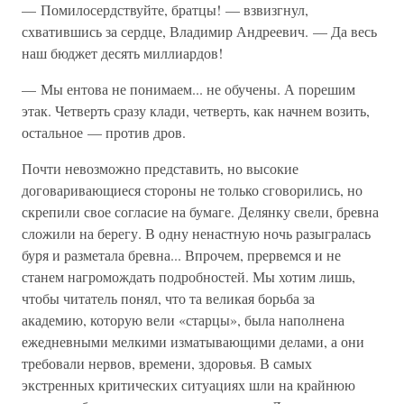
— Помилосердствуйте, братцы! — взвизгнул,
схватившись за сердце, Владимир Андреевич. — Да весь
наш бюджет десять миллиардов!
— Мы ентова не понимаем... не обучены. А порешим
этак. Четверть сразу клади, четверть, как начнем возить,
остальное — против дров.
Почти невозможно представить, но высокие
договаривающиеся стороны не только сговорились, но
скрепили свое согласие на бумаге. Делянку свели, бревна
сложили на берегу. В одну ненастную ночь разыгралась
буря и разметала бревна... Впрочем, прервемся и не
станем нагромождать подробностей. Мы хотим лишь,
чтобы читатель понял, что та великая борьба за
академию, которую вели «старцы», была наполнена
ежедневными мелкими изматывающими делами, а они
требовали нервов, времени, здоровья. В самых
экстренных критических ситуациях шли на крайнюю