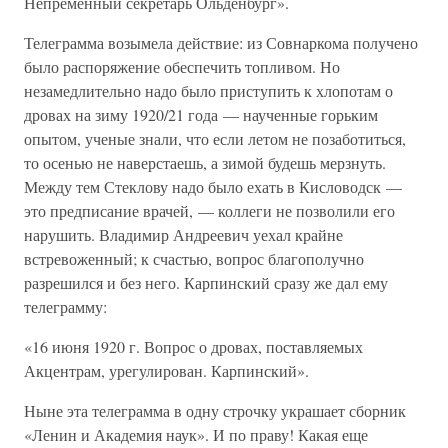
Непременный секретарь Ольденбург».
Телеграмма возымела действие: из Совнаркома получено
было распоряжение обеспечить топливом. Но
незамедлительно надо было приступить к хлопотам о
дровах на зиму 1920/21 года — наученные горьким
опытом, ученые знали, что если летом не позаботиться,
то осенью не наверстаешь, а зимой будешь мерзнуть.
Между тем Стеклову надо было ехать в Кисловодск —
это предписание врачей, — коллеги не позволили его
нарушить. Владимир Андреевич уехал крайне
встревоженный; к счастью, вопрос благополучно
разрешился и без него. Карпинский сразу же дал ему
телеграмму:
«16 июня 1920 г. Вопрос о дровах, поставляемых
Акцентрам, урегулирован. Карпинский».
Ныне эта телеграмма в одну строчку украшает сборник
«Ленин и Академия наук». И по праву! Какая еще