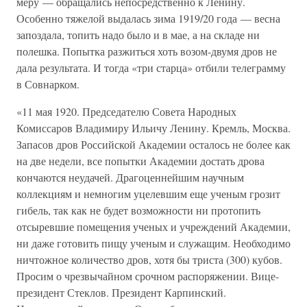
меру — обращались непосредственно к Ленину.
Особенно тяжелой выдалась зима 1919/20 года — весна
запоздала, топить надо было и в мае, а на складе ни
полешка. Попытка разжиться хоть возом-двумя дров не
дала результата. И тогда «три старца» отбили телеграмму
в Совнарком.
«11 мая 1920. Председателю Совета Народных
Комиссаров Владимиру Ильичу Ленину. Кремль, Москва.
Запасов дров Российской Академии осталось не более как
на две недели, все попытки Академии достать дрова
кончаются неудачей. Драгоценнейшим научным
коллекциям и немногим уцелевшим еще ученым грозит
гибель, так как не будет возможности ни протопить
отсыревшие помещения ученых и учреждений Академии,
ни даже готовить пищу ученым и служащим. Необходимо
ничтожное количество дров, хотя бы триста (300) кубов.
Просим о чрезвычайном срочном распоряжении. Вице-
президент Стеклов. Президент Карпинский.