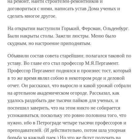
на ремонт, найти строителей-ремонтников и
договориться с ними, написать устав Дома ученых и
сделать многое другое.
На открытии выступили Горький, Ферсман, Ольденбург.
Были накрыты столы. Зажгли люстры. Меню было
скудным, но настроение приподнятым.
Объявили состав совета старейшин; полагался таковой по
уставу. Во главе его стал профессор М.Я.Пергамент.
Профессор Пергамент поднялся и произнес тост, который
в то же время являл собою в некотором роде и деловой
отчет. Он рассказал, что выросло и какой урожай собрали
на артельном академическом огороде. Рассказал, как
удалось раздобыть две тысячи пайков для ученых, и
поспешил заверить, что на этом никто не собирается
успокаиваться, поскольку это ровно половина того, что
нужно, ибо в Петрограде четыре тысячи профессоров и
преподавателей. (И действительно, потом шла упорная
борьба за каждый паек.) Но что же будут получать на