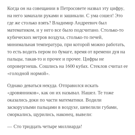
Когда он на совещании в Петросовете назвал эту цифру,
на него замахали руками и зашикали. С ума сошел! Это
где же столько взять? Владимир Андреевич был
математиком, и у него все было подсчитано. Столько-то
кубических метров воздуха, столько-то печей,
минимальная температура, при которой можно работать,
то есть водить пером по бумаге, время от времени дуя на
пальцы, такая-то и прочее и прочее. Цифры не
опровергнешь. Сошлись на 1600 кубах. Стеклов считал ее
«голодной нормой».
Однако деваться некуда. Отправился искать
«дровянников», как он их называл. Нашел. Те тоже
оказались доки по части математики. Водили
заскорузлыми пальцами в воздухе, шевелили губами,
сморкались, щурились, наконец, вывели:
— Сто тридцать четыре миллиарда!