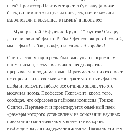
паек? Профессор Пергамент достал бумажку (а может
быть, он помнил эти цифры наизусть, настолько они
взволновали и врезались в память) и произнес:
— Муки ржаной 36 фунтов! Крупы 12 фунтов! Сахару
два с половиной фунта! Рыбы 5 фунтов, жиров 4, соли 2,
мыла фунт! Табаку полфунта, спичек 5 коробок!
Спич, а если угодно речь, был выслушан с огромным
вниманием и, весьма возможно, неоднократно
прерывался аплодисментами. И разумеется, никто с места
не спросил, а на сколько же выдаются эти пять фунтов
рыбы и полфунта табаку; все отлично знали, что это
месячная норма. Профессор Пергамент, кроме того,
сообщал, что образована пайковая комиссия (Тонков,
Осипов, Пергамент) и проектируется семейный паек,
«размеры которого установлены на основании научных
показаний о минимальном количестве калорий,
необходимом для поддержания жизни». Вызвано это тем