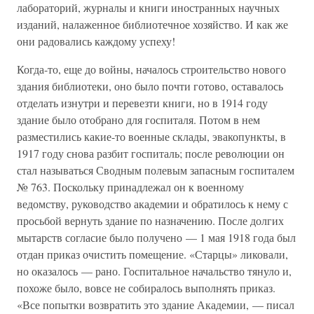
лабораторий, журналы и книги иностранных научных
изданий, налаженное библиотечное хозяйство. И как же
они радовались каждому успеху!
Когда-то, еще до войны, началось строительство нового
здания библиотеки, оно было почти готово, оставалось
отделать изнутри и перевезти книги, но в 1914 году
здание было отобрано для госпиталя. Потом в нем
разместились какие-то военные склады, эвакопункты, в
1917 году снова разбит госпиталь; после революции он
стал называться Сводным полевым запасным госпиталем
№ 763. Поскольку принадлежал он к военному
ведомству, руководство академии и обратилось к нему с
просьбой вернуть здание по назначению. После долгих
мытарств согласие было получено — 1 мая 1918 года был
отдан приказ очистить помещение. «Старцы» ликовали,
но оказалось — рано. Госпитальное начальство тянуло и,
похоже было, вовсе не собиралось выполнять приказ.
«Все попытки возвратить это здание Академии, — писал