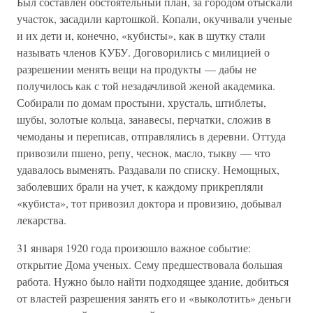
Был составлен обстоятельный план, за городом отыскали
участок, засадили картошкой. Копали, окучивали ученые
и их дети и, конечно, «кубисты», как в шутку стали
называть членов КУБУ. Договорились с милицией о
разрешении менять вещи на продукты — дабы не
получилось как с той незадачливой женой академика.
Собирали по домам простыни, хрусталь, штиблеты,
шубы, золотые кольца, занавесы, перчатки, сложив в
чемоданы и переписав, отправлялись в деревни. Оттуда
привозили пшено, репу, чеснок, масло, тыкву — что
удавалось выменять. Раздавали по списку. Немощных,
заболевших брали на учет, к каждому прикрепляли
«кубиста», тот привозил доктора и провизию, добывал
лекарства.
31 января 1920 года произошло важное событие:
открытие Дома ученых. Сему предшествовала большая
работа. Нужно было найти подходящее здание, добиться
от властей разрешения занять его и «выколотить» деньги