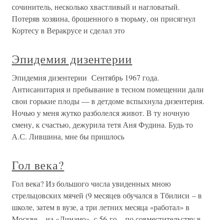
сочинитель, несколько хвастливый и нагловатый.
Потеряв хозяина, брошенного в тюрьму, он присягнул
Кортесу в Веракрусе и сделал это
Эпидемия дизентерии
Эпидемия дизентерии Сентябрь 1967 года.
Антисанитария и пребывание в тесном помещении дали
свои горькие плоды — в детдоме вспыхнула дизентерия.
Ночью у меня жутко разболелся живот. В ту ночную
смену, к счастью, дежурила тетя Аня Фудина. Будь то
А.С. Лившина, мне бы пришлось
Гол века?
Гол века? Из большого числа увиденных мною
стрельцовских мячей (9 месяцев обучался в Тбилиси – в
школе, затем в вузе, а три летних месяца «работал» в
Москве – на «Динамо», с 56-го – по совместительству в