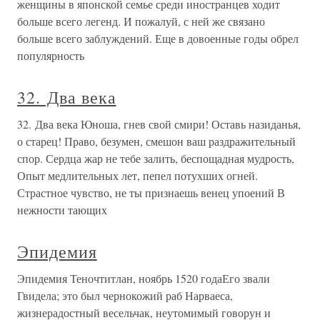
женщины в японской семье среди иностранцев ходит
больше всего легенд. И пожалуй, с ней же связано
больше всего заблуждений. Еще в довоенные годы обрел
популярность
32. Два века
32. Два века Юноша, гнев свой смири! Оставь назиданья,
о старец! Право, безумен, смешон ваш раздражительный
спор. Сердца жар не тебе залить, беспощадная мудрость,
Опыт медлительных лет, пепел потухших огней.
Страстное чувство, не ты признаешь венец упоений В
нежности тающих
Эпидемия
Эпидемия Теночтитлан, ноябрь 1520 годаЕго звали
Гвидела; это был чернокожий раб Нарваеса,
жизнерадостный весельчак, неутомимый говорун и