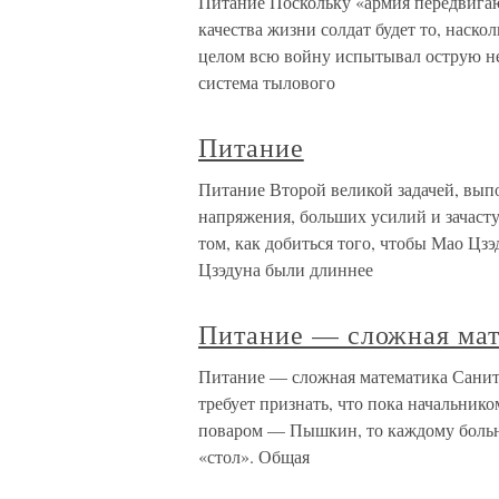
Питание Поскольку «армия передвигаю
качества жизни солдат будет то, наск
целом всю войну испытывал острую нех
система тылового
Питание
Питание Второй великой задачей, вып
напряжения, больших усилий и зачасту
том, как добиться того, чтобы Мао Цзэ
Цзэдуна были длиннее
Питание — сложная мат
Питание — сложная математика Санит
требует признать, что пока начальник
поваром — Пышкин, то каждому больно
«стол». Общая