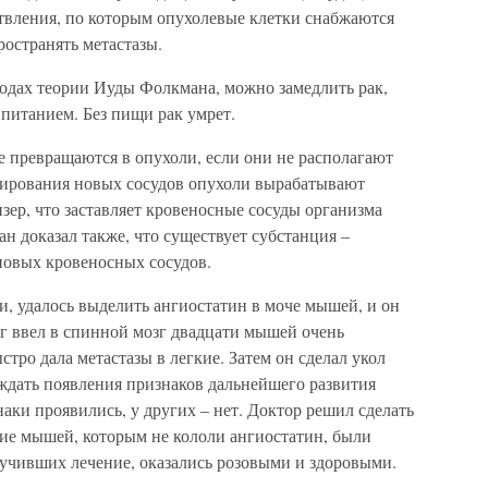
етвления, по которым опухолевые клетки снабжаются
остранять метастазы.
годах теории Иуды Фолкмана, можно замедлить рак,
питанием. Без пищи рак умрет.
е превращаются в опухоли, если они не располагают
мирования новых сосудов опухоли вырабатывают
ер, что заставляет кровеносные сосуды организма
н доказал также, что существует субстанция –
 новых кровеносных сосудов.
, удалось выделить ангиостатин в моче мышей, и он
 ввел в спинной мозг двадцати мышей очень
тро дала метастазы в легкие. Затем он сделал укол
ждать появления признаков дальнейшего развития
аки проявились, у других – нет. Доктор решил сделать
ие мышей, которым не кололи ангиостатин, были
лучивших лечение, оказались розовыми и здоровыми.