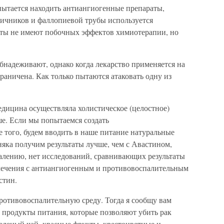
ытается находить антиангиогенные препараты,
яичников и фаллопиевой трубы используется
аты не имеют побочных эффектов химиотерапии, но
бнадеживают, однако когда лекарство применяется на
граничена. Как только пытаются атаковать одну из
едицина осуществляла холистическое (целостное)
ше. Если мы попытаемся создать
 того, будем вводить в наше питание натуральные
яка получим результаты лучше, чем с Авастином,
алению, нет исследований, сравнивающих результаты
лечения с антиангиогенным и противовоспалительным
стин.
противовоспалительную среду. Тогда я сообщу вам
 продукты питания, которые позволяют убить рак
зеленый чай, красные фрукты, крестоцветные и