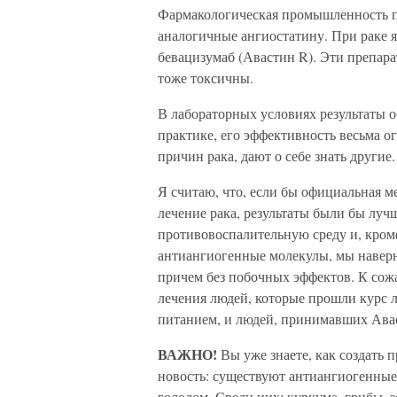
Фармакологическая промышленность п
аналогичные ангиостатину. При раке 
бевацизумаб (Авастин R). Эти препар
тоже токсичны.
В лабораторных условиях результаты о
практике, его эффективность весьма о
причин рака, дают о себе знать другие.
Я считаю, что, если бы официальная м
лечение рака, результаты были бы луч
противовоспалительную среду и, кроме
антиангиогенные молекулы, мы наверн
причем без побочных эффектов. К сож
лечения людей, которые прошли курс 
питанием, и людей, принимавших Ава
ВАЖНО!
Вы уже знаете, как создать 
новость: существуют антиангиогенные
голодом. Среди них: куркума, грибы, 