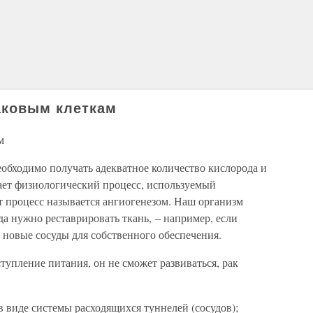
аковым клеткам
м
еобходимо получать адекватное количество кислорода и
гает физиологический процесс, используемый
т процесс называется ангиогенезом. Наш организм
гда нужно реставрировать ткань, – например, если
ь новые сосуды для собственного обеспечения.
тупление питания, он не сможет развиваться, рак
в виде системы расходящихся туннелей (сосудов);