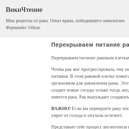
ВикиЧтение
Мои рецепты от рака. Опыт врача, победившего онкологию
Фернандес Одиле
Перекрываем питание р
Перекрываем питание раковым клетка
Чтобы рак мог прогрессировать, ему н
питания. В этом раковой клетке помо
организмом для заживления раны. Это
создает новые сосуды только тогда, ко
имеется рана. Рак вынуждает создават
ВАЖНО!
Если вы перекроете раку пос
умрет от голода и опухоль исчезнет.
Представьте себе процесс ангиогенеза 