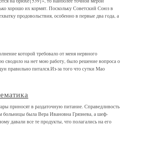
тся на брюхе{539}», то наиболее точной мерой
олько хорошо их кормят. Поскольку Советский Союз в
ватку продовольствия, особенно в первые два года, а
олнение которой требовало от меня нервного
ю сводило на нет мою работу, было решение вопроса о
дун правильно питался.Из-за того что сутки Мао
ематика
ары приносят в раздаточную питание. Справедливость
ом больницы была Вера Ивановна Грязнева, а шеф-
му давали все те продукты, что полагались на его