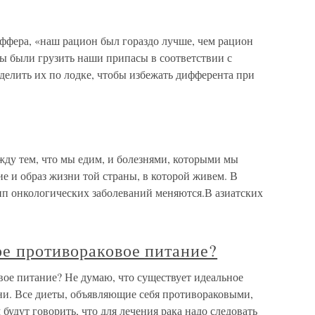
фера, «наш рацион был гораздо лучше, чем рацион
ы были грузить наши припасы в соответствии с
делить их по лодке, чтобы избежать дифферента при
жду тем, что мы едим, и болезнями, которыми мы
е и образ жизни той страны, в которой живем. В
ип онкологических заболеваний меняются.В азиатских
ое противораковое питание?
вое питание? Не думаю, что существует идеальное
зни. Все диеты, объявляющие себя противораковыми,
будут говорить, что для лечения рака надо следовать