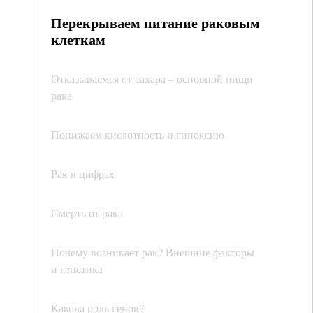
Перекрываем питание раковым
клеткам
Отказываемся от сахара – основной пищи
рака
Понижаем кислотность и гипоксию
Рак в цифрах
Смерть от рака
Почему возникает рак? Внешние факторы
и генетика
Какова роль генов?