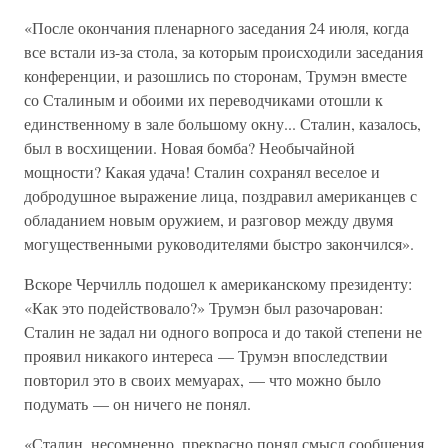
«После окончания пленарного заседания 24 июля, когда
все встали из-за стола, за которым происходили заседания
конференции, и разошлись по сторонам, Трумэн вместе
со Сталиным и обоими их переводчиками отошли к
единственному в зале большому окну... Сталин, казалось,
был в восхищении. Новая бомба? Необычайной
мощности? Какая удача! Сталин сохранял веселое и
добродушное выражение лица, поздравил американцев с
обладанием новым оружием, и разговор между двумя
могущественными руководителями быстро закончился».
Вскоре Черчилль подошел к американскому президенту:
«Как это подействовало?» Трумэн был разочарован:
Сталин не задал ни одного вопроса и до такой степени не
проявил никакого интереса — Трумэн впоследствии
повторил это в своих мемуарах, — что можно было
подумать — он ничего не понял.
«Сталин, несомненно, прекрасно понял смысл сообщения