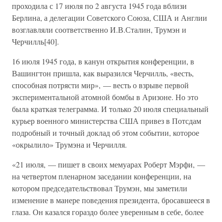
проходила с 17 июля по 2 августа 1945 года вблизи
Берлина, а делегации Советского Союза, США и Англии
возглавляли соответственно И.В.Сталин, Трумэн и
Черчилль[40].
16 июля 1945 года, в канун открытия конференции, в
Вашингтон пришла, как выразился Черчилль, «весть,
способная потрясти мир», — весть о взрыве первой
экспериментальной атомной бомбы в Аризоне. Но это
была краткая телеграмма. И только 20 июля специальный
курьер военного министерства США привез в Потсдам
подробный и точный доклад об этом событии, которое
«окрылило» Трумэна и Черчилля.
«21 июля, — пишет в своих мемуарах Роберт Мэрфи, —
на четвертом пленарном заседании конференции, на
котором председательствовал Трумэн, мы заметили
изменение в манере поведения президента, бросавшееся в
глаза. Он казался гораздо более уверенным в себе, более