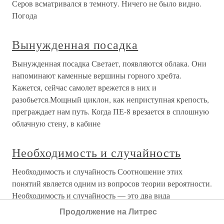
Серов всматривался в темноту. Ничего не было видно.
Погода
Вынужденная посадка
Вынужденная посадка Светает, появляются облака. Они
напоминают каменные вершины горного хребта.
Кажется, сейчас самолет врежется в них и
разобьется.Мощный циклон, как неприступная крепость,
преграждает нам путь. Когда ПЕ-8 врезается в сплошную
облачную стену, в кабине
Необходимость и случайность
Необходимость и случайность Соотношение этих
понятий является одним из вопросов теории вероятности.
Необходимость и случайность — это два вида
объективных связей материального мира. Необходимость
Продолжение на Литрес
есть то, что должно обязательно произойти в данных