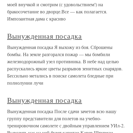
моей внучкой и смотрим (с удовольствием!) на
бракосочетание во дворце.Все — как полагается.
Импозантная дама с красиво
Вынужденная посадка
Вынужденная посадка Я выхожу из боя. Сброшены
бомбы. На земле разгорался пожар — мы бомбили
железнодорожный узел противника. В небе над целью
распускались яркие цветы разрывов зенитных снарядов.
Бессильно метались в поиске самолета бледные при
полнолунии лучи
Вынужденная посадка
Вынужденная посадка После сдачи зачетов всю нашу
группу представители для полетов на учебно-
тренировочном самолете с двойным управлением УИл-2.
Вывозить нас на ней будет капитан Карев.Штурман