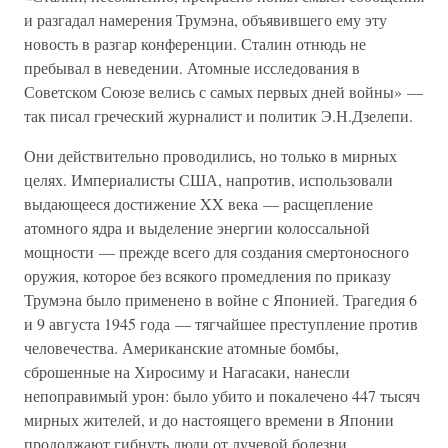
и разгадал намерения Трумэна, объявившего ему эту
новость в разгар конференции. Сталин отнюдь не
пребывал в неведении. Атомные исследования в
Советском Союзе велись с самых первых дней войны» —
так писал греческий журналист и политик Э.Н.Дзелепи.
Они действительно проводились, но только в мирных
целях. Империалисты США, напротив, использовали
выдающееся достижение XX века — расщепление
атомного ядра и выделение энергии колоссальной
мощности — прежде всего для создания смертоносного
оружия, которое без всякого промедления по приказу
Трумэна было применено в войне с Японией. Трагедия 6
и 9 августа 1945 года — тягчайшее преступление против
человечества. Американские атомные бомбы,
сброшенные на Хиросиму и Нагасаки, нанесли
непоправимый урон: было убито и покалечено 447 тысяч
мирных жителей, и до настоящего времени в Японии
продолжают гибнуть люди от лучевой болезни.