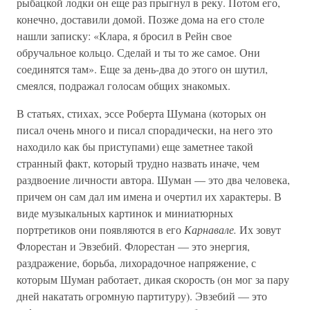
рыбацкой лодки он еще раз прыгнул в реку. Потом его,
конечно, доставили домой. Позже дома на его столе
нашли записку: «Клара, я бросил в Рейн свое
обручальное кольцо. Сделай и ты то же самое. Они
соединятся там». Еще за день-два до этого он шутил,
смеялся, подражал голосам общих знакомых.
В статьях, стихах, эссе Роберта Шумана (которых он
писал очень много и писал спорадически, на него это
находило как бы приступами) еще заметнее такой
странный факт, который трудно назвать иначе, чем
раздвоение личности автора. Шуман — это два человека,
причем он сам дал им имена и очертил их характеры. В
виде музыкальных картинок и миниатюрных
портретиков они появляются в его
Карнавале.
Их зовут
Флорестан и Эвзебий. Флорестан — это энергия,
раздражение, борьба, лихорадочное напряжение, с
которым Шуман работает, дикая скорость (он мог за пару
дней накатать огромную партитуру). Эвзебий — это