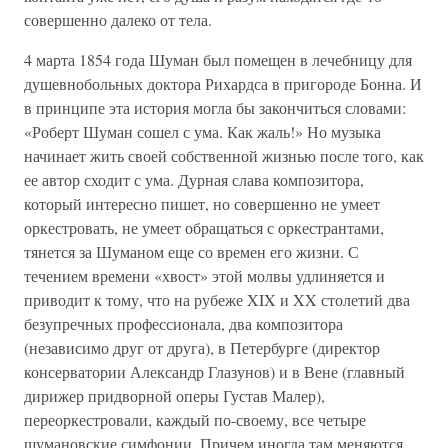
совершенно далеко от тела.
4 марта 1854 года Шуман был помещен в лечебницу для
душевнобольных доктора Рихардса в пригороде Бонна. И
в принципе эта история могла бы закончиться словами:
«Роберт Шуман сошел с ума. Как жаль!» Но музыка
начинает жить своей собственной жизнью после того, как
ее автор сходит с ума. Дурная слава композитора,
который интересно пишет, но совершенно не умеет
оркестровать, не умеет обращаться с оркестрантами,
тянется за Шуманом еще со времен его жизни. С
течением времени «хвост» этой молвы удлиняется и
приводит к тому, что на рубеже XIX и XX столетий два
безупречных профессионала, два композитора
(независимо друг от друга), в Петербурге (директор
консерватории Александр Глазунов) и в Вене (главный
дирижер придворной оперы Густав Малер),
переоркестровали, каждый по-своему, все четыре
шумановские симфонии. Причем иногда там меняются