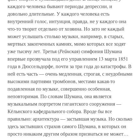
каждого человека бывают периоды депрессии, и
довольно длительные. У каждого человека есть
внутренний голос, интуиция, правда, не у каждого она
что-то творит отдельно от хозяина. Но зато не каждый
может услышать столько музыки, например, в старых,
мертвых закопченных камнях, мимо которых все ходят
уже тысячу лет. Третья (
Рейнская
) симфония Шумана
впервые прозвучала под его управлением 13 марта 1851
года в Дюссельдорфе, почти за три года до катастрофы. В
ней есть часть — очень медленная, строгая, с неудобными
высокими партиями тромбонов, местами какая-то
подавленная по музыке, совершенно особенная,
неповторимая. По словам Шумана, она является
музыкальным портретом гигантского сооружения —
Кёльнского кафедрального собора. Вроде бы все
правильно: архитектура — застывшая музыка. Но сколько
здесь застывших страхов самого Шумана, в которых он
просто никаким другим образом признаться не может…