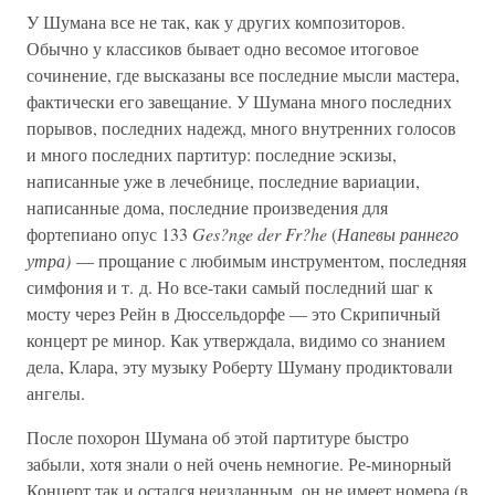
У Шумана все не так, как у других композиторов.
Обычно у классиков бывает одно весомое итоговое
сочинение, где высказаны все последние мысли мастера,
фактически его завещание. У Шумана много последних
порывов, последних надежд, много внутренних голосов
и много последних партитур: последние эскизы,
написанные уже в лечебнице, последние вариации,
написанные дома, последние произведения для
фортепиано опус 133
Ges?nge der Fr?he
(
Напевы раннего
утра)
— прощание с любимым инструментом, последняя
симфония и т. д. Но все-таки самый последний шаг к
мосту через Рейн в Дюссельдорфе — это Скрипичный
концерт ре минор. Как утверждала, видимо со знанием
дела, Клара, эту музыку Роберту Шуману продиктовали
ангелы.
После похорон Шумана об этой партитуре быстро
забыли, хотя знали о ней очень немногие. Ре-минорный
Концерт так и остался неизданным, он не имеет номера (в