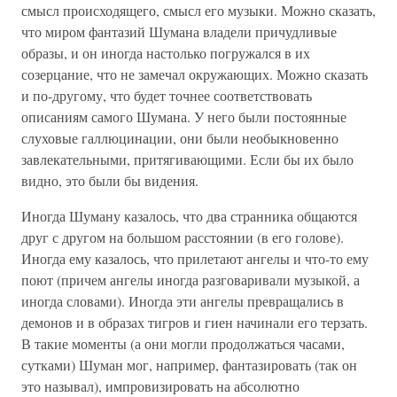
смысл происходящего, смысл его музыки. Можно сказать,
что миром фантазий Шумана владели причудливые
образы, и он иногда настолько погружался в их
созерцание, что не замечал окружающих. Можно сказать
и по-другому, что будет точнее соответствовать
описаниям самого Шумана. У него были постоянные
слуховые галлюцинации, они были необыкновенно
завлекательными, притягивающими. Если бы их было
видно, это были бы видения.
Иногда Шуману казалось, что два странника общаются
друг с другом на большом расстоянии (в его голове).
Иногда ему казалось, что прилетают ангелы и что-то ему
поют (причем ангелы иногда разговаривали музыкой, а
иногда словами). Иногда эти ангелы превращались в
демонов и в образах тигров и гиен начинали его терзать.
В такие моменты (а они могли продолжаться часами,
сутками) Шуман мог, например, фантазировать (так он
это называл), импровизировать на абсолютно