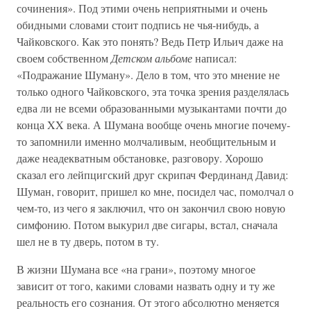
сочинения». Под этими очень неприятными и очень
обидными словами стоит подпись не чья-нибудь, а
Чайковского. Как это понять? Ведь Петр Ильич даже на
своем собственном
Детском альбоме
написал:
«Подражание Шуману». Дело в том, что это мнение не
только одного Чайковского, эта точка зрения разделялась
едва ли не всеми образованными музыкантами почти до
конца XX века. А Шумана вообще очень многие почему-
то запомнили именно молчаливым, необщительным и
даже неадекватным обстановке, разговору. Хорошо
сказал его лейпцигский друг скрипач Фердинанд Давид:
Шуман, говорит, пришел ко мне, посидел час, помолчал о
чем-то, из чего я заключил, что он закончил свою новую
симфонию. Потом выкурил две сигары, встал, сначала
шел не в ту дверь, потом в ту.
В жизни Шумана все «на грани», поэтому многое
зависит от того, какими словами назвать одну и ту же
реальность его сознания. От этого абсолютно меняется