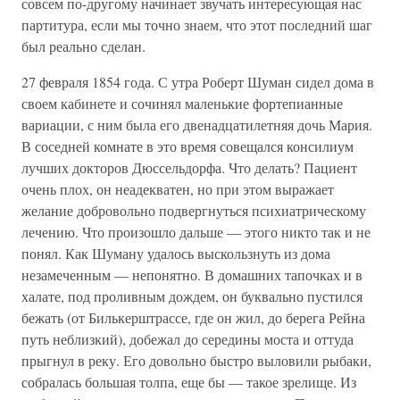
совсем по-другому начинает звучать интересующая нас
партитура, если мы точно знаем, что этот последний шаг
был реально сделан.
27 февраля 1854 года. С утра Роберт Шуман сидел дома в
своем кабинете и сочинял маленькие фортепианные
вариации, с ним была его двенадцатилетняя дочь Мария.
В соседней комнате в это время совещался консилиум
лучших докторов Дюссельдорфа. Что делать? Пациент
очень плох, он неадекватен, но при этом выражает
желание добровольно подвергнуться психиатрическому
лечению. Что произошло дальше — этого никто так и не
понял. Как Шуману удалось выскользнуть из дома
незамеченным — непонятно. В домашних тапочках и в
халате, под проливным дождем, он буквально пустился
бежать (от Билькерштрассе, где он жил, до берега Рейна
путь неблизкий), добежал до середины моста и оттуда
прыгнул в реку. Его довольно быстро выловили рыбаки,
собралась большая толпа, еще бы — такое зрелище. Из