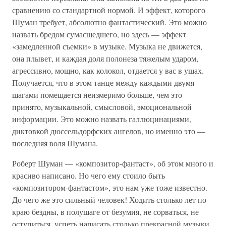
сравнению со стандартной нормой. И эффект, которого
Шуман требует, абсолютно фантастический. Это можно
назвать бредом сумасшедшего, но здесь — эффект
«замедленной съемки» в музыке. Музыка не движется,
она плывет, и каждая доля полонеза тяжелым ударом,
агрессивно, мощно, как колокол, отдается у вас в ушах.
Получается, что в этом танце между каждыми двумя
шагами помещается неизмеримо больше, чем это
принято, музыкальной, смысловой, эмоциональной
информации. Это можно назвать галлюцинациями,
диктовкой дюссельдорфских ангелов, но именно это —
последняя воля Шумана.
Роберт Шуман — «композитор-фантаст», об этом много и
красиво написано. Но чего ему стоило быть
«композитором-фантастом», это нам уже тоже известно.
До чего же это сильный человек! Ходить столько лет по
краю бездны, в полушаге от безумия, не сорваться, не
оступиться, успеть написать столько прекрасной музыки