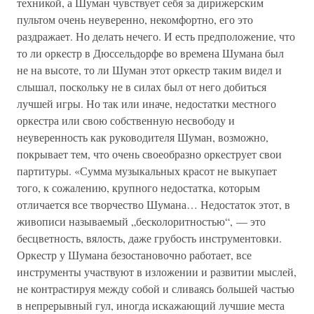
техникой, а Шуман чувствует себя за дирижерским
пультом очень неуверенно, некомфортно, его это
раздражает. Но делать нечего. И есть предположение, что
то ли оркестр в Дюссельдорфе во времена Шумана был
не на высоте, то ли Шуман этот оркестр таким видел и
слышал, поскольку не в силах был от него добиться
лучшей игры. Но так или иначе, недостатки местного
оркестра или свою собственную несвободу и
неуверенность как руководителя Шуман, возможно,
покрывает тем, что очень своеобразно оркеструет свои
партитуры. «Сумма музыкальных красот не выкупает
того, к сожалению, крупного недостатка, которым
отличается все творчество Шумана… Недостаток этот, в
живописи называемый „бесколоритностью“, — это
бесцветность, вялость, даже грубость инструментовки.
Оркестр у Шумана безостановочно работает, все
инструменты участвуют в изложении и развитии мыслей,
не контрастируя между собой и сливаясь большей частью
в непрерывный гул, иногда искажающий лучшие места