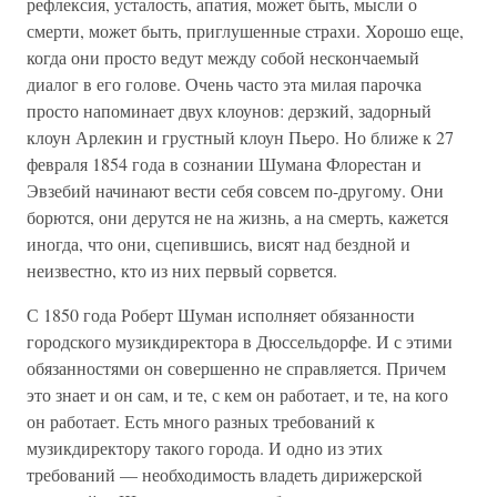
рефлексия, усталость, апатия, может быть, мысли о
смерти, может быть, приглушенные страхи. Хорошо еще,
когда они просто ведут между собой нескончаемый
диалог в его голове. Очень часто эта милая парочка
просто напоминает двух клоунов: дерзкий, задорный
клоун Арлекин и грустный клоун Пьеро. Но ближе к 27
февраля 1854 года в сознании Шумана Флорестан и
Эвзебий начинают вести себя совсем по-другому. Они
борются, они дерутся не на жизнь, а на смерть, кажется
иногда, что они, сцепившись, висят над бездной и
неизвестно, кто из них первый сорвется.
С 1850 года Роберт Шуман исполняет обязанности
городского музикдиректора в Дюссельдорфе. И с этими
обязанностями он совершенно не справляется. Причем
это знает и он сам, и те, с кем он работает, и те, на кого
он работает. Есть много разных требований к
музикдиректору такого города. И одно из этих
требований — необходимость владеть дирижерской