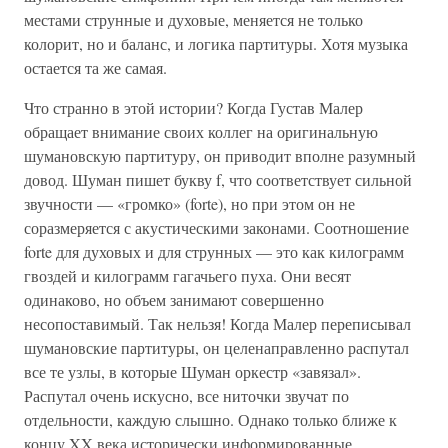
местами струнные и духовые, меняется не только
колорит, но и баланс, и логика партитуры. Хотя музыка
остается та же самая.
Что странно в этой истории? Когда Густав Малер
обращает внимание своих коллег на оригинальную
шумановскую партитуру, он приводит вполне разумный
довод. Шуман пишет букву f, что соответствует сильной
звучности — «громко» (forte), но при этом он не
соразмеряется с акустическими законами. Соотношение
forte для духовых и для струнных — это как килограмм
гвоздей и килограмм гагачьего пуха. Они весят
одинаково, но объем занимают совершенно
несопоставимый. Так нельзя! Когда Малер переписывал
шумановские партитуры, он целенаправленно распутал
все те узлы, в которые Шуман оркестр «завязал».
Распутал очень искусно, все ниточки звучат по
отдельности, каждую слышно. Однако только ближе к
концу XX века исторически информированные