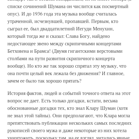
списке сочинений Шумана он числится как посмертный
опус). И до 1936 года эта музыка вообще считалась
утраченной, исчезнувшей, пропавшей. Первым, кто
сыграл ее, был двадцатилетний Иегуди Менухин,
который тогда же и сказал: Слава Богу, найдено
недостающее звено между скрипичными концертами
Бетховена и Брамса! (Двумя гигантскими верстовыми
столбами на пути развития скрипичного концерта
вообще). Но кто же так хорошо спрятал эту музыку, что
она почти целый век лежала без движения? И главное,
зачем ее было так хорошо прятать?
История фактов, людей и событий точного ответа на этот
вопрос не дает. Есть только догадки, кстати, весьма
обоснованные догадки тех, кто знал Клару Шуман (хотя
не знал этой тайны). Они предполагают, что Клара могла
препятствовать публикации нескольких самых последних
рукописей своего мужа и даже некоторые из них хотела
уничтожить, поскольку там, на ее взгляд, читались явные