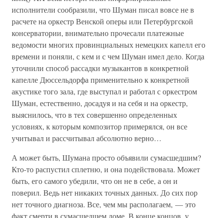
исполнители сообразили, что Шуман писал вовсе не в
расчете на оркестр Венской оперы или Петербургской
консерватории, внимательно прочесали платежные
ведомости многих провинциальных немецких капелл его
времени и поняли, с кем и с чем Шуман имел дело. Когда
уточнили способ рассадки музыкантов в конкретной
капелле Дюссельдорфа применительно к конкретной
акустике того зала, где выступал и работал с оркестром
Шуман, естественно, досадуя и на себя и на оркестр,
выяснилось, что в тех совершенно определенных
условиях, к которым композитор примерялся, он все
учитывал и рассчитывал абсолютно верно…
А может быть, Шумана просто объявили сумасшедшим?
Кто-то распустил сплетню, и она подействовала. Может
быть, его самого убедили, что он не в себе, а он и
поверил. Ведь нет никаких точных данных. До сих пор
нет точного диагноза. Все, чем мы располагаем, — это
факт смерти в сумасшедшем доме. В конце концов, у