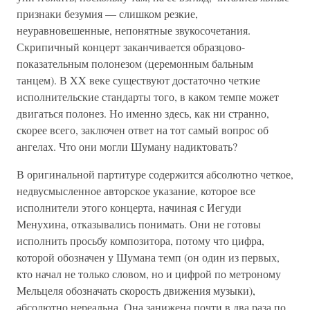
признаки безумия — слишком резкие,
неуравновешенные, непонятные звукосочетания.
Скрипичный концерт заканчивается образцово-
показательным полонезом (церемонным бальным
танцем). В XX веке существуют достаточно четкие
исполнительские стандарты того, в каком темпе может
двигаться полонез. Но именно здесь, как ни странно,
скорее всего, заключен ответ на тот самый вопрос об
ангелах. Что они могли Шуману надиктовать?
В оригинальной партитуре содержится абсолютно четкое,
недвусмысленное авторское указание, которое все
исполнители этого концерта, начиная с Иегуди
Менухина, отказывались понимать. Они не готовы
исполнить просьбу композитора, потому что цифра,
которой обозначен у Шумана темп (он один из первых,
кто начал не только словом, но и цифрой по метроному
Мельцеля обозначать скорость движения музыки),
абсолютно нереальна. Она занижена почти в два раза по