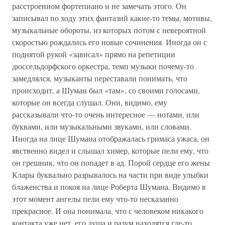
расстроенном фортепиано и не замечать этого. Он
записывал по ходу этих фантазий какие-то темы, мотивы,
музыкальные обороты, из которых потом с невероятной
скоростью рождались его новые сочинения. Иногда он с
поднятой рукой «зависал» прямо на репетиции
дюссельдорфского оркестра, темп музыки почему-то
замедлялся, музыканты переставали понимать, что
происходит, а Шуман был «там», со своими голосами,
которые он всегда слушал. Они, видимо, ему
рассказывали что-то очень интересное — нотами, или
буквами, или музыкальными звуками, или словами.
Иногда на лице Шумана отображалась гримаса ужаса, он
явственно видел и слышал химер, которые пели ему, что
он грешник, что он попадет в ад. Порой сердце его жены
Клары буквально разрывалось на части при виде улыбки
блаженства и покоя на лице Роберта Шумана. Видимо в
этот момент ангелы пели ему что-то несказанно
прекрасное. И она понимала, что с человеком никакого
контакта уже нет, его душа и разум находятся где-то