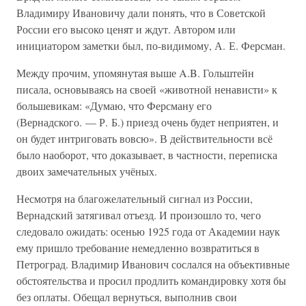
Владимиру Ивановичу дали понять, что в Советской
России его высоко ценят и ждут. Автором или
инициатором заметки был, по-видимому, А. Е. Ферсман.
Между прочим, упомянутая выше A.B. Гольштейн
писала, основываясь на своей «животной ненависти» к
большевикам: «Думаю, что Ферсману его
(Вернадского. — Р. Б.) приезд очень будет неприятен, и
он будет интриговать вовсю». В действительности всё
было наоборот, что доказывает, в частности, переписка
двоих замечательных учёных.
Несмотря на благожелательный сигнал из России,
Вернадский затягивал отъезд. И произошло то, чего
следовало ожидать: осенью 1925 года от Академии наук
ему пришло требование немедленно возвратиться в
Петроград. Владимир Иванович сослался на объективные
обстоятельства и просил продлить командировку хотя бы
без оплаты. Обещал вернуться, выполнив свои