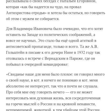
рассказывала о своих беседах с Натальей Егоровной,
которая «как бы надеется на чудо, на провал
Антихристова отродья» и хотела бы остаться, но говорить
об этом с мужем не собирается.
Для Владимира Ивановича было очевидно, что его хотят
оставить на Западе из политических соображений, а
вовсе не научных. Это стало бы ещё одной агиткой в
антисоветской пропаганде, только и всего. Та же A.B.
Гольштейн в письме к его дочери Нине в 1932 году так
отозвалась о встрече с Вернадским в Париже, где он
побывал в очередной командировке:
«Свиданье наше для меня было плохое: он говорил много
о своей науке, в кот. я ничего не понимаю и кот. меня
абсолютно не интересует, так что я почти не слушала.
Про себя мне ему говорить нечего — его не может
интересовать моя духовная жизнь, вся сосредоточенная
на горечи мыслей о России и на кровной ненависти,
непримиримой, животной, к тем убийцам этой России,