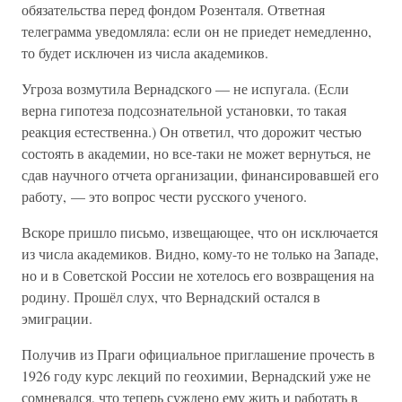
обязательства перед фондом Розенталя. Ответная
телеграмма уведомляла: если он не приедет немедленно,
то будет исключен из числа академиков.
Угроза возмутила Вернадского — не испугала. (Если
верна гипотеза подсознательной установки, то такая
реакция естественна.) Он ответил, что дорожит честью
состоять в академии, но все-таки не может вернуться, не
сдав научного отчета организации, финансировавшей его
работу, — это вопрос чести русского ученого.
Вскоре пришло письмо, извещающее, что он исключается
из числа академиков. Видно, кому-то не только на Западе,
но и в Советской России не хотелось его возвращения на
родину. Прошёл слух, что Вернадский остался в
эмиграции.
Получив из Праги официальное приглашение прочесть в
1926 году курс лекций по геохимии, Вернадский уже не
сомневался, что теперь суждено ему жить и работать в