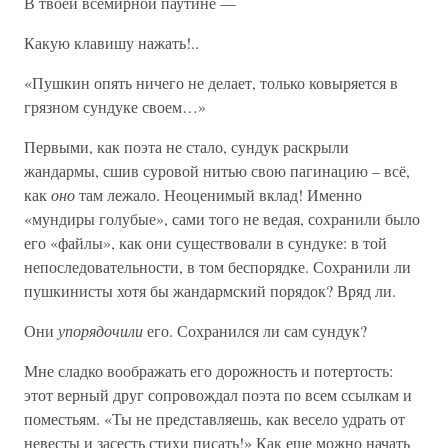
В твоей всемирной паутине —
Какую клавишу нажать!..
«Пушкин опять ничего не делает, только ковыряется в
грязном сундуке своем…»
Первыми, как поэта не стало, сундук раскрыли
жандармы, сшив суровой нитью свою пагинацию – всё,
как
оно
там лежало. Неоценимый вклад! Именно
«мундиры голубые», сами того не ведая, сохранили было
его «файлы», как они существовали в сундуке: в той
непоследовательности, в том беспорядке. Сохранили ли
пушкинисты хотя бы жандармский порядок? Вряд ли.
Они
упорядочили
его. Сохранился ли сам сундук?
Мне сладко воображать его дорожность и потертость:
этот верный друг сопровождал поэта по всем ссылкам и
поместьям. «Ты не представляешь, как весело удрать от
невесты и засесть стихи писать!» Как еще можно начать