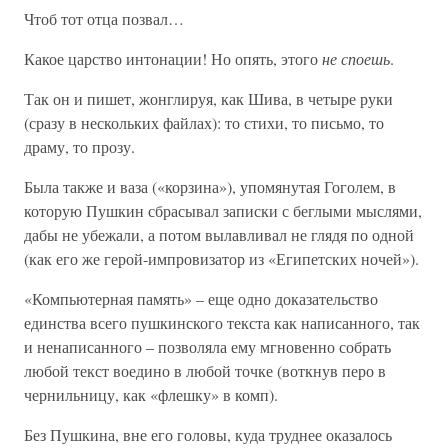
Чтоб тот отца позвал…
Какое царство интонации! Но опять, этого
не споешь
.
Так он и пишет, жонглируя, как Шива, в четыре руки
(сразу в нескольких файлах): то стихи, то письмо, то
драму, то прозу.
Была также и ваза («корзина»), упомянутая Гоголем, в
которую Пушкин сбрасывал записки с беглыми мыслями,
дабы не убежали, а потом вылавливал не глядя по одной
(как его же герой-импровизатор из «Египетских ночей»).
«Компьютерная память» – еще одно доказательство
единства всего пушкинского текста как написанного, так
и ненаписанного – позволяла ему мгновенно собрать
любой текст воедино в любой точке (воткнув перо в
чернильницу, как «флешку» в комп).
Без Пушкина, вне его головы, куда труднее оказалось