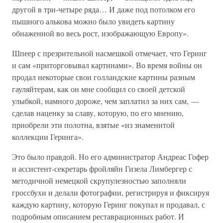
другой в три-четыре ряда… И даже под потолком его
пышного алькова можно было увидеть картину
обнаженной во весь рост, изображающую Европу».
Шпеер с презрительной насмешкой отмечает, что Геринг
и сам «приторговывал картинами». Во время войны он
продал некоторые свои голландские картины разным
гауляйтерам, как он мне сообщил со своей детской
улыбкой, намного дороже, чем заплатил за них сам, —
сделав наценку за славу, которую, по его мнению,
приобрели эти полотна, взятые «из знаменитой
коллекции Геринга».
Это было правдой. Но его администратор Андреас Гофер
и ассистент-секретарь фройляйн Гизела Лимбергер с
методичной немецкой скрупулезностью заполняли
гроссбухи и делали фотографии, регистрируя и фиксируя
каждую картину, которую Геринг покупал и продавал, с
подробным описанием реставрационных работ. И