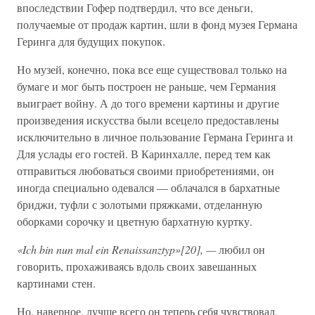
впоследствии Гофер подтвердил, что все деньги,
получаемые от продаж картин, шли в фонд музея Германа
Геринга для будущих покупок.
Но музей, конечно, пока все еще существовал только на
бумаге и мог быть построен не раньше, чем Германия
выиграет войну. А до того времени картины и другие
произведения искусства были всецело предоставлены
исключительно в личное пользование Германа Геринга и
Для услады его гостей. В Каринхалле, перед тем как
отправиться любоваться своими приобретениями, он
иногда специально одевался — облачался в бархатные
бриджи, туфли с золотыми пряжками, отделанную
оборками сорочку и цветную бархатную куртку.
«Ich bin nun mal ein Renaissanztyp»[20], —
любил он
говорить, прохаживаясь вдоль своих завешанных
картинами стен.
Но, наверное, лучше всего он теперь себя чувствовал,