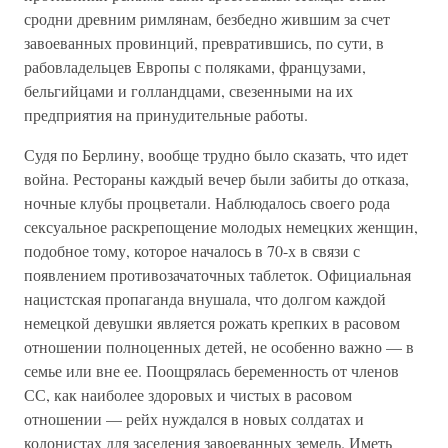
сродни древним римлянам, безбедно жившим за счет
завоеванных провинций, превратившись, по сути, в
рабовладельцев Европы с поляками, французами,
бельгийцами и голландцами, свезенными на их
предприятия на принудительные работы.
Судя по Берлину, вообще трудно было сказать, что идет
война. Рестораны каждый вечер были забиты до отказа,
ночные клубы процветали. Наблюдалось своего рода
сексуальное раскрепощение молодых немецких женщин,
подобное тому, которое началось в 70-х в связи с
появлением противозачаточных таблеток. Официальная
нацистская пропаганда внушала, что долгом каждой
немецкой девушки является рожать крепких в расовом
отношении полноценных детей, не особенно важно — в
семье или вне ее. Поощрялась беременность от членов
СС, как наиболее здоровых и чистых в расовом
отношении — рейх нуждался в новых солдатах и
колонистах для заселения завоеванных земель. Иметь