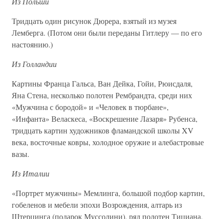
Из Польши
Тридцать один рисунок Дюрера, взятый из музея
Лемберга. (Потом они были переданы Гитлеру — по его
настоянию.)
Из Голландии
Картины Франца Гальса, Ван Дейка, Гойи, Рюисдаля,
Яна Стена, несколько полотен Рембрандта, среди них
«Мужчина с бородой» и «Человек в тюрбане»,
«Инфанта» Веласкеса, «Воскрешение Лазаря» Рубенса,
тридцать картин художников фламандской школы XV
века, восточные ковры, холодное оружие и алебастровые
вазы.
Из Италии
«Портрет мужчины» Мемлинга, большой подбор картин,
гобеленов и мебели эпохи Возрождения, алтарь из
Штерцинга (подарок Муссолини), ряд полотен Тициана,