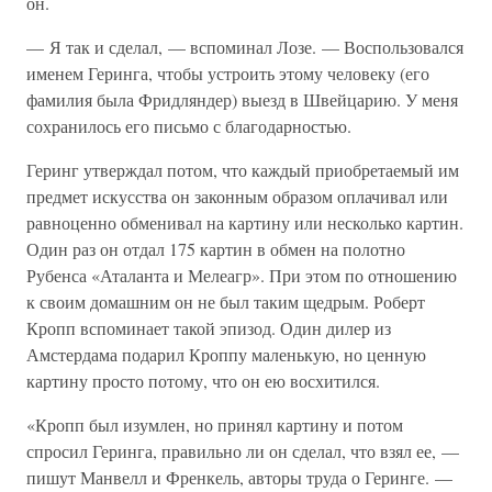
он.
— Я так и сделал, — вспоминал Лозе. — Воспользовался
именем Геринга, чтобы устроить этому человеку (его
фамилия была Фридляндер) выезд в Швейцарию. У меня
сохранилось его письмо с благодарностью.
Геринг утверждал потом, что каждый приобретаемый им
предмет искусства он законным образом оплачивал или
равноценно обменивал на картину или несколько картин.
Один раз он отдал 175 картин в обмен на полотно
Рубенса «Аталанта и Мелеагр». При этом по отношению
к своим домашним он не был таким щедрым. Роберт
Кропп вспоминает такой эпизод. Один дилер из
Амстердама подарил Кроппу маленькую, но ценную
картину просто потому, что он ею восхитился.
«Кропп был изумлен, но принял картину и потом
спросил Геринга, правильно ли он сделал, что взял ее, —
пишут Манвелл и Френкель, авторы труда о Геринге. —