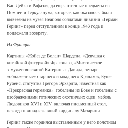
Ван Дейка и Рафаэля, да еще античные предметы из
Помпеи и Геркуланума, которые, как оказалось, были
вывезены из музея Неаполя солдатами дивизии «Герман
Геринг» перед отступлением в конце 1943 года и
подлежали возврату.
Из Франции
Картины «Жойез де Волан» Шардена, «Девушка с
китайской фигуркой» Фрагонара, «Мистическое
замужество святой Катерины» Давида, четыре
«обнаженные» старшего и младшего Кранахов, Буше,
Рубенс, статуэтка Грегора Эрхардта, известная как
«Прекрасная германка», гобелены из Бове и гобелены с
изображениями готических охотничьих сцен, мебель
Людовиков XVI и XIV, включая письменный стол,
некогда принадлежавший кардиналу Мазарини.
Геринг также гордился выставленным у него полотном