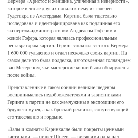
Вермера «Христос и женщина, уличенная в неверности»,
которое в числе других попало к нему из галереи
Гудстикра из Амстердама. Картина была тщательно
исследована и идентифицирована как подлинная его
экспертом-администратором Андреасом Гофером и
женой Гофера, которая являлась профессиональным
реставратором картин. Геринг заплатил за этого Вермера
1 600 000 гульденов и отдал несколько своих картин. На
самом деле это была подделка, изготовленная голландцем
ван Мегереном, чьи мастерские копии были обнаружены
после войны.
Представленные в таком обилии великие шедевры
воспринимались недоброжелателями и завистниками
Геринга в партии не как жемчужины в экспозиции его
будущего музея, а как броский реквизит, сопутствующий
его тщеславию и гордыне.
«Залы и комнаты Каринхалле были покрыты ценными
картинами, — пишет Шпеер, — висящими одна над