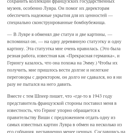
сохранить коллекции французских государственных
музеев, особенно Лувра. Он помог их директорам
обеспечить надежные укрытия для их ценностей —
специально сконструированные бомбоубежища.
— В Лувре я обменял две статуи и две картины, —
вспоминал он, — на одну деревянную статуэтку и одну
картину. Эта статуэтка мне очень нравилась. (Это была
резная работа, известная как «Прекрасная германка», и
Герингу казалось, что она похожа на Эмму.) Чтобы их
получить, мне пришлось вести долгие и нелегкие
переговоры с директором, он долго не сдавался, но я ни
разу не пытался на него давить.
Вместе с тем Шпеер пишет, что «где-то в 1943 году
представитель французской стороны поставил меня в
известность, что Геринг упорно обращается к
правительству Виши с предложением отдать одну из
самых известных картин Лувра в обмен на несколько из
его собрания, несравненно менее ценных. Сославшись на