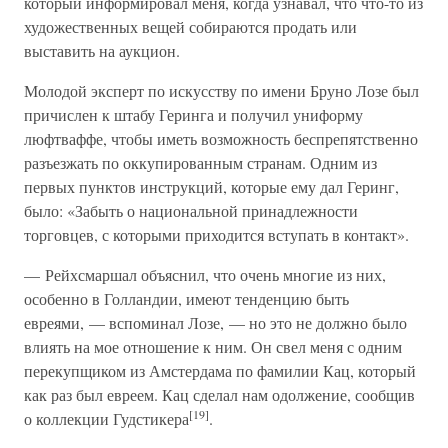
который информировал меня, когда узнавал, что что-то из
художественных вещей собираются продать или
выставить на аукцион.
Молодой эксперт по искусству по имени Бруно Лозе был
причислен к штабу Геринга и получил униформу
люфтваффе, чтобы иметь возможность беспрепятственно
разъезжать по оккупированным странам. Одним из
первых пунктов инструкций, которые ему дал Геринг,
было: «Забыть о национальной принадлежности
торговцев, с которыми приходится вступать в контакт».
— Рейхсмаршал объяснил, что очень многие из них,
особенно в Голландии, имеют тенденцию быть
евреями, — вспоминал Лозе, — но это не должно было
влиять на мое отношение к ним. Он свел меня с одним
перекупщиком из Амстердама по фамилии Кац, который
как раз был евреем. Кац сделал нам одолжение, сообщив
[19]
о коллекции Гудстикера
.