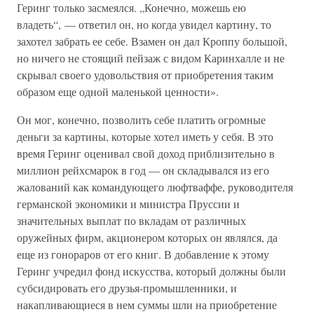
Геринг только засмеялся. „Конечно, можешь ею
владеть“, — ответил он, но когда увидел картину, то
захотел забрать ее себе. Взамен он дал Кроппу большой,
но ничего не стоящий пейзаж с видом Каринхалле и не
скрывал своего удовольствия от приобретения таким
образом еще одной маленькой ценности».
Он мог, конечно, позволить себе платить огромные
деньги за картины, которые хотел иметь у себя. В это
время Геринг оценивал свой доход приблизительно в
миллион рейхсмарок в год — он складывался из его
жалований как командующего люфтваффе, руководителя
германской экономики и министра Пруссии и
значительных выплат по вкладам от различных
оружейных фирм, акционером которых он являлся, да
еще из гонораров от его книг. В добавление к этому
Геринг учредил фонд искусства, который должны были
субсидировать его друзья-промышленники, и
накапливающиеся в нем суммы шли на приобретение