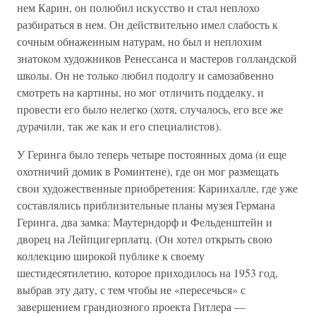
нем Карин, он полюбил искусство и стал неплохо
разбираться в нем. Он действительно имел слабость к
сочным обнаженным натурам, но был и неплохим
знатоком художников Ренессанса и мастеров голландской
школы. Он не только любил подолгу и самозабвенно
смотреть на картины, но мог отличить подделку, и
провести его было нелегко (хотя, случалось, его все же
дурачили, так же как и его специалистов).
У Геринга было теперь четыре постоянных дома (и еще
охотничий домик в Роминтене), где он мог размещать
свои художественные приобретения: Каринхалле, где уже
составлялись приблизительные планы музея Германа
Геринга, два замка: Маутерндорф и Фельденштейн и
дворец на Лейпцигерплатц. (Он хотел открыть свою
коллекцию широкой публике к своему
шестидесятилетию, которое приходилось на 1953 год,
выбрав эту дату, с тем чтобы не «пересечься» с
завершением грандиозного проекта Гитлера —