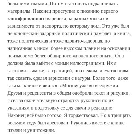
большими глазами. Потом стал опять подкапливать
материалы. Наконец приступил к писанию первого
зашифрованного
варианта на разных языках в
зависимости от паспорта, по которому жил. Это уже был
не юношеский задорный политический памфлет, а книга,
тоже политическая и тоже ядовито-задорная, но
написанная в ином, более высоком плане и на основании
неизмеримо более обширного жизненного опыта. Она
должна была выйти с моими иллюстрациями. Их я
заготовил там же, за границей, по свежим впечатлениям,
так сказать, сделал зарисовки с натуры. Более того, даже
заказал клише и явился в Москву уже во всеоружии.
Друзья и рецензенты в общем одобрили текст и рисунки,
я сел за окончательную отработку рукописи по их
указаниям и подготовку ее для сдачи в редакцию.
Наконец всё было готово. Я торжествовал. Но в тридцать
восьмом году был арестован. Рукопись вместе с клише
изъяли и уничтожили.