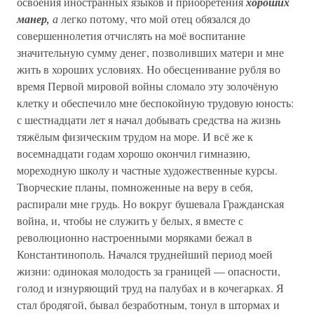
освоения иностранных языков и приобретения
хороших
манер,
а
легко потому, что мой отец обязался до
совершеннолетия отчислять на моё воспитание
значительную сумму денег, позволивших матери и мне
жить в хороших условиях. Но обесценивание рубля во
время Первой мировой войны сломало эту золочёную
клетку и обеспечило мне беспокойную трудовую юность:
с шестнадцати лет я начал добывать средства на жизнь
тяжёлым физическим трудом на море. И всё же к
восемнадцати годам хорошо окончил гимназию,
мореходную школу и частные художественные курсы.
Творческие планы, помноженные на веру в себя,
распирали мне грудь. Но вокруг бушевала Гражданская
война, и, чтобы не служить у белых, я вместе с
революционно настроенными моряками бежал в
Константинополь. Начался труднейший период моей
жизни: одинокая молодость за границей — опасности,
голод и изнуряющий труд на палубах и в кочегарках. Я
стал бродягой, бывал безработным, тонул в штормах и