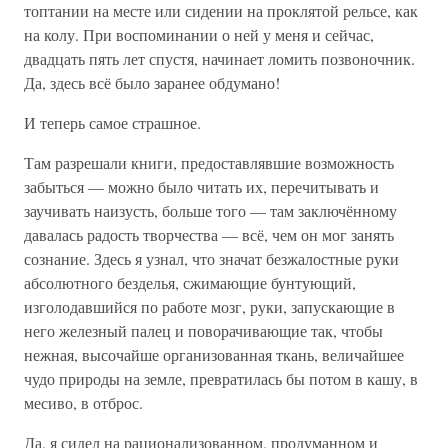
топтании на месте или сидении на проклятой рельсе, как
на колу. При воспоминании о ней у меня и сейчас,
двадцать пять лет спустя, начинает ломить позвоночник.
Да, здесь всё было заранее обдумано!
И теперь самое страшное.
Там разрешали книги, предоставлявшие возможность
забыться — можно было читать их, перечитывать и
заучивать наизусть, больше того — там заключённому
давалась радость творчества — всё, чем он мог занять
сознание. Здесь я узнал, что значат безжалостные руки
абсолютного безделья, сжимающие бунтующий,
изголодавшийся по работе мозг, руки, запускающие в
него железный палец и поворачивающие так, чтобы
нежная, высочайше организованная ткань, величайшее
чудо природы на земле, превратилась бы потом в кашу, в
месиво, в отброс.
Да, я сидел на рационализованном, продуманном и