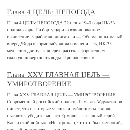
Глава 4 ЦЕЛЬ: НЕПОГОДА
Глава 4 ЦЕЛЬ: НЕПОГОДА 22 июня 1940 года.HK-33
поднял якорь. На борту царило взволнованное
оживление. Заработали двигатели.— Обе машины малый
вперед!Вода в корме забурлила и вспенилась, HK-33
медленно двинулся вперед, рассекая форштевнем
гладкую поверхность воды. Прошло совсем
Глава XXV ГЛАВНАЯ ЦЕЛЬ —
УМИРОТВОРЕНИЕ
Глава XXV ГЛАВНАЯ ЦЕЛЬ — УМИРОТВОРЕНИЕ
Современный российский политик Рамазан Абдулатипов
пишет, что некоторые ученые и публицисты «вновь
пытаются убедить нас, что Ермолов — главный герой
Кавказской войны». «Не отрицаю, что это был жестокий,
умелый полководец, — пишет