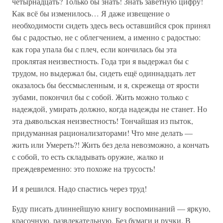
четырнадцать? Только бы знать! Знать заветную цифру!
Как всё бы изменилось… Я даже извещение о
необходимости сидеть здесь весь оставшийся срок принял
бы с радостью, не с облегчением, а именно с радостью:
как гора упала бы с плеч, если кончилась бы эта
проклятая неизвестность. Года три я выдержал бы с
трудом, но выдержал бы, сидеть ещё одиннадцать лет
оказалось бы бессмысленным, и я, скрежеща от ярости
зубами, покончил бы с собой. Жить можно только с
надеждой, умирать должно, когда надежды не станет. Но
эта дьявольская неизвестность! Тончайшая из пыток,
придуманная рационализаторами! Что мне делать —
жить или Умереть?! Жить без дела невозможно, а кончать
с собой, то есть складывать оружие, жалко и
преждевременно: это похоже на трусость!
И я решился. Надо спастись через труд!
Буду писать длиннейшую книгу воспоминаний — яркую,
красочную, развлекательную. Без бумаги и ручки. В