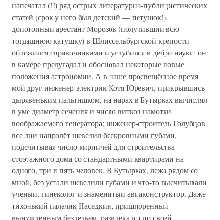
напечатал (!!) ряд острых литературно-публицистических
статей (срок у него был детский — петушок!),
допотопный арестант Морозов (получивший всю
тогдашнюю катушку) в Шлиссельбургской крепости
обложился справочниками и углубился в дебри науки: он
в камере предугадал и обосновал некоторые новые
положения астрономии. А в наше просвещённое время
мой друг инженер-электрик Котя Юревич, прикрывшись
дырявеньким пальтишком, на нарах в Бутырках вычислял
в уме диаметр сечения и число витков намотки
воображаемого генератора; инженер-строитель Голубцов
все дни напролёт шевелил бескровными губами,
подсчитывая число кирпичей для строительства
стоэтажного дома со стандартными квартирами на
одного, три и пять человек. В Бутырках, лежа рядом со
мной, без устали шевелили губами и что-то высчитывали
учёный, гинеколог и знаменитый авиаконструктор. Даже
тихонький палачик Наседкин, пришпоренный
вынужденным бездельем, развлекался по своей