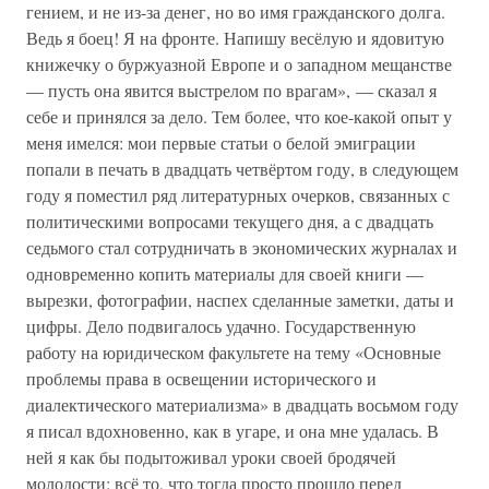
гением, и не из-за денег, но во имя гражданского долга.
Ведь я боец! Я на фронте. Напишу весёлую и ядовитую
книжечку о буржуазной Европе и о западном мещанстве
— пусть она явится выстрелом по врагам», — сказал я
себе и принялся за дело. Тем более, что кое-какой опыт у
меня имелся: мои первые статьи о белой эмиграции
попали в печать в двадцать четвёртом году, в следующем
году я поместил ряд литературных очерков, связанных с
политическими вопросами текущего дня, а с двадцать
седьмого стал сотрудничать в экономических журналах и
одновременно копить материалы для своей книги —
вырезки, фотографии, наспех сделанные заметки, даты и
цифры. Дело подвигалось удачно. Государственную
работу на юридическом факультете на тему «Основные
проблемы права в освещении исторического и
диалектического материализма» в двадцать восьмом году
я писал вдохновенно, как в угаре, и она мне удалась. В
ней я как бы подытоживал уроки своей бродячей
молодости: всё то, что тогда просто прошло перед