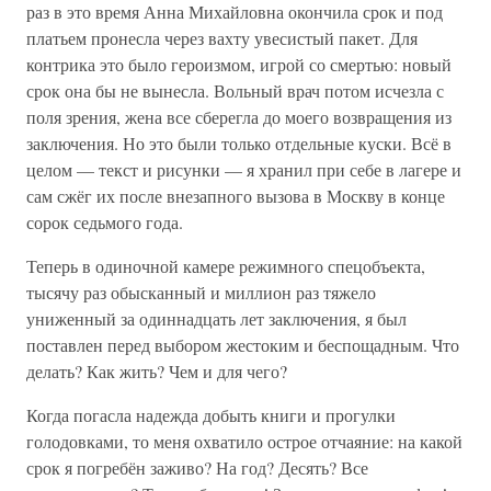
раз в это время Анна Михайловна окончила срок и под
платьем пронесла через вахту увесистый пакет. Для
контрика это было героизмом, игрой со смертью: новый
срок она бы не вынесла. Вольный врач потом исчезла с
поля зрения, жена все сберегла до моего возвращения из
заключения. Но это были только отдельные куски. Всё в
целом — текст и рисунки — я хранил при себе в лагере и
сам сжёг их после внезапного вызова в Москву в конце
сорок седьмого года.
Теперь в одиночной камере режимного спецобъекта,
тысячу раз обысканный и миллион раз тяжело
униженный за одиннадцать лет заключения, я был
поставлен перед выбором жестоким и беспощадным. Что
делать? Как жить? Чем и для чего?
Когда погасла надежда добыть книги и прогулки
голодовками, то меня охватило острое отчаяние: на какой
срок я погребён заживо? На год? Десять? Все