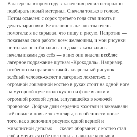
В лагере на втором году заключения решил осторожно
подбирать новый материал. Сначала только в голове.
Потом осмелел: с сорок третьего года стал писать и
делать зарисовки. Безголовость начальства очень
помогала: я не скрывал, что пишу и рисую. Напротив —
показывал свои работы всем желающим, и мои рисунки
не только не отбирались, но даже заказывались
весёлое
начальниками для себя — в них они видели
лагерное подражание шуткам «Крокодила». Например,
особенно им нравился такой акварельный рисунок:
зелёный человек-скелет в лагерных лохмотьях, с
огромной лошадиной костью в руках стоит на одной ноге
на мусорной куче около кухни на фоне вышки и
огромной розовой луны, запутавшейся в колючей
проволоке. Добрые дяди сердечно хохотали и заказывали
всё новые и новые экземпляры, в особенности после
того, как я дополнил рисунок одной верной и
живописной деталью — скелет-оборванец с костью стал
ещё и мочиться себе под ноги, а налитые кровью и