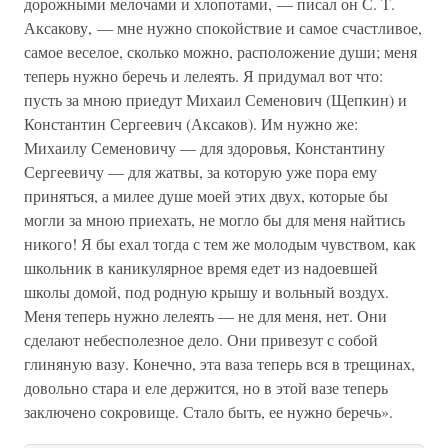
дорожными мелочами и хлопотами, — писал он С. Т.
Аксакову, — мне нужно спокойствие и самое счастливое,
самое веселое, сколько можно, расположение души; меня
теперь нужно беречь и лелеять. Я придумал вот что:
пусть за мною приедут Михаил Семенович (Щепкин) и
Константин Сергеевич (Аксаков). Им нужно же:
Михаилу Семеновичу — для здоровья, Константину
Сергеевичу — для жатвы, за которую уже пора ему
приняться, а милее душе моей этих двух, которые бы
могли за мною приехать, не могло бы для меня найтись
никого! Я бы ехал тогда с тем же молодым чувством, как
школьник в каникулярное время едет из надоевшей
школы домой, под родную крышу и вольный воздух.
Меня теперь нужно лелеять — не для меня, нет. Они
сделают небесполезное дело. Они привезут с собой
глиняную вазу. Конечно, эта ваза теперь вся в трещинах,
довольно стара и еле держится, но в этой вазе теперь
заключено сокровище. Стало быть, ее нужно беречь».