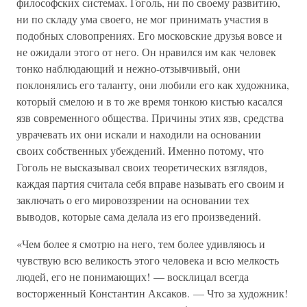
философских системах. Гоголь, ни по своему развитию,
ни по складу ума своего, не мог принимать участия в
подобных словопрениях. Его московские друзья вовсе и
не ожидали этого от него. Он нравился им как человек
тонко наблюдающий и нежно-отзывчивый, они
поклонялись его таланту, они любили его как художника,
который смелою и в то же время тонкою кистью касался
язв современного общества. Причины этих язв, средства
уврачевать их они искали и находили на основании
своих собственных убеждений. Именно потому, что
Гоголь не высказывал своих теоретических взглядов,
каждая партия считала себя вправе называть его своим и
заключать о его мировоззрении на основании тех
выводов, которые сама делала из его произведений.
«Чем более я смотрю на него, тем более удивляюсь и
чувствую всю великость этого человека и всю мелкость
людей, его не понимающих! — восклицал всегда
восторженный Константин Аксаков. — Что за художник!