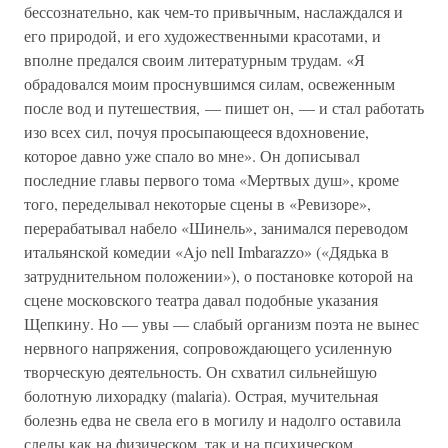
бессознательно, как чем-то привычным, наслаждался и
его природой, и его художественными красотами, и
вполне предался своим литературным трудам. «Я
обрадовался моим проснувшимся силам, освеженным
после вод и путешествия, — пишет он, — и стал работать
изо всех сил, почуя просыпающееся вдохновение,
которое давно уже спало во мне». Он дописывал
последние главы первого тома «Мертвых душ», кроме
того, переделывал некоторые сцены в «Ревизоре»,
перерабатывал набело «Шинель», занимался переводом
итальянской комедии «Ajo nell Imbarazzo» («Дядька в
затруднительном положении»), о постановке которой на
сцене московского театра давал подобные указания
Щепкину. Но — увы — слабый организм поэта не вынес
нервного напряжения, сопровождающего усиленную
творческую деятельность. Он схватил сильнейшую
болотную лихорадку (malaria). Острая, мучительная
болезнь едва не свела его в могилу и надолго оставила
следы как на физическом, так и на психическом