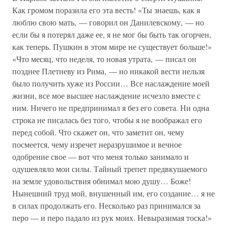
Как громом поразила его эта весть! «Ты знаешь, как я
люблю свою мать, — говорил он Данилевскому, — но
если бы я потерял даже ее, я не мог бы быть так огорчен,
как теперь. Пушкин в этом мире не существует больше!»
«Что месяц, что неделя, то новая утрата, — писал он
позднее Плетневу из Рима, — но никакой вести нельзя
было получить хуже из России… Все наслаждение моей
жизни, все мое высшее наслаждение исчезло вместе с
ним. Ничего не предпринимал я без его совета. Ни одна
строка не писалась без того, чтобы я не воображал его
перед собой. Что скажет он, что заметит он, чему
посмеется, чему изречет неразрушимое и вечное
одобрение свое — вот что меня только занимало и
одушевляло мои силы. Тайный трепет предвкушаемого
на земле удовольствия обнимал мою душу… Боже!
Нынешний труд мой, внушенный им, его создание… я не
в силах продолжать его. Несколько раз принимался за
перо — и перо падало из рук моих. Невыразимая тоска!»