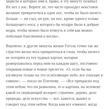
зацвели и которых имя я, право, в эту минуту позабыл.
Их нет у нас. Верите ли, что часто приходит неистовое
желание превратиться в один нос, чтобы не было ничего
больше — ни глаз, ни рук, ни ног, кроме одного только
большущего носа, у которого бы ноздри были в добрые
ведра, чтобы можно было втянуть в себя как можно
побольше благовония и весны».
Вероятно, в другие минуты жизни Гоголь точно так же
страстно желал весь превратиться в глаза, чтобы ничего
не потерять из тех чудных картин, которые
развертывались перед ним на каждом шагу, постоянно
открывая новые и новые прелести. «О, если бы вы
взглянули только на это ослепляющее небо, все тонущее в
сиянии», — писал он Плетневу. — «Все прекрасно под
этим небом; что ни развалина, то и картина, на человеке
какой-то сверкающий колорит; строение, дерево, дело
природы, дело искусства — все, кажется, дышит и
говорит под этим небом. Когда вам все изменит, когда