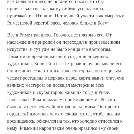
вам больше ничего не останется такого, что бы
привязывало вас к какому-нибудь уголку мира,
приезжайте в Италию. Нет лучшей участи, как умереть в
Риме; целой верстой здесь человек ближе к Богу».
Все в Риме нравилось Гоголю, все пленяло его. От
наслаждения природой он переходил к произведениям
искусства, и тут уже не было конца его восторгам.
Памятники древней жизни и создания новейших
художников, Колизей и св. Петр равно очаровывали его.
Он изучил все картинные галереи города; он по целым
часам простаивал в церквах перед картинами и статуями
великих мастеров; он посещал мастерские всех
художников и скульпторов, живших тогда в Риме.
Показывать Рим знакомым, приезжавшим из России,
было для него величайшим удовольствием. Он просто
гордился Римом как чем-то своим, хотел, чтобы все им
восхищались, обижался на тех, кто холодно относился к
нему. Римский народ также очень нравился ему своей