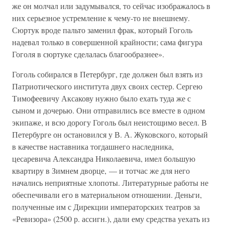
же он молчал или задумывался, то сейчас изображалось в
них серьезное устремление к чему-то не внешнему.
Сюртук вроде пальто заменил фрак, который Гоголь
надевал только в совершенной крайности; сама фигура
Гоголя в сюртуке сделалась благообразнее».
Гоголь собирался в Петербург, где должен был взять из
Патриотического института двух своих сестер. Сергею
Тимофеевичу Аксакову нужно было ехать туда же с
сыном и дочерью. Они отправились все вместе в одном
экипаже, и всю дорогу Гоголь был неистощимо весел. В
Петербурге он остановился у В. А. Жуковского, который
в качестве наставника тогдашнего наследника,
цесаревича Александра Николаевича, имел большую
квартиру в Зимнем дворце, — и тотчас же для него
начались неприятные хлопоты. Литературные работы не
обеспечивали его в материальном отношении. Деньги,
полученные им с Дирекции императорских театров за
«Ревизора» (2500 р. ассигн.), дали ему средства уехать из