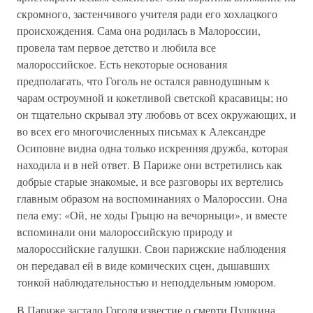
скромного, застенчивого учителя ради его хохлацкого
происхождения. Сама она родилась в Малороссии,
провела там первое детство и любила все
малороссийское. Есть некоторые основания
предполагать, что Гоголь не остался равнодушным к
чарам остроумной и кокетливой светской красавицы; но
он тщательно скрывал эту любовь от всех окружающих, и
во всех его многочисленных письмах к Александре
Осиповне видна одна только искренняя дружба, которая
находила и в ней ответ. В Париже они встретились как
добрые старые знакомые, и все разговоры их вертелись
главным образом на воспоминаниях о Малороссии. Она
пела ему: «Ой, не ходы Грыцю на вечорныци», и вместе
вспоминали они малороссийскую природу и
малороссийские галушки. Свои парижские наблюдения
он передавал ей в виде комических сцен, дышавших
тонкой наблюдательностью и неподдельным юмором.
В Париже застало Гоголя известие о смерти Пушкина.