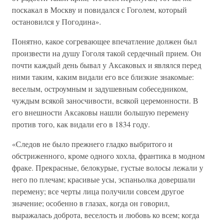
поскакал в Москву и повидался с Гоголем, который
остановился у Погодина».
Понятно, какое согревающее впечатление должен был
произвести на душу Гоголя такой сердечный прием. Он
почти каждый день бывал у Аксаковых и являлся перед
ними таким, каким видали его все близкие знакомые:
веселым, остроумным и задушевным собеседником,
чуждым всякой заносчивости, всякой церемонности. В
его внешности Аксаковы нашли большую перемену
против того, как видали его в 1834 году.
«Следов не было прежнего гладко выбритого и
обстриженного, кроме одного хохла, франтика в модном
фраке. Прекрасные, белокурые, густые волосы лежали у
него по плечам; красивые усы, эспаньолка довершали
перемену; все черты лица получили совсем другое
значение; особенно в глазах, когда он говорил,
выражалась доброта, веселость и любовь ко всем; когда