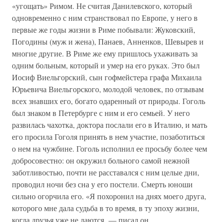
«угощать» Римом. Не считая Данилевского, который
одновременно с ним странствовал по Европе, у него в
первые же годы жизни в Риме побывали: Жуковский,
Погодины (муж и жена), Панаев, Анненков, Шевырев и
многие другие. В Риме же ему пришлось ухаживать за
одним больным, который и умер на его руках. Это был
Иосиф Виельгорский, сын гофмейстера графа Михаила
Юрьевича Виельгорского, молодой человек, по отзывам
всех знавших его, богато одаренный от природы. Гоголь
был знаком в Петербурге с ним и его семьей. У него
развилась чахотка, доктора послали его в Италию, и мать
его просила Гоголя принять в нем участие, позаботиться
о нем на чужбине. Гоголь исполнил ее просьбу более чем
добросовестно: он окружил больного самой нежной
заботливостью, почти не расставался с ним целые дни,
проводил ночи без сна у его постели. Смерть юноши
сильно огорчила его. «Я похоронил на днях моего друга,
которого мне дала судьба в то время, в ту эпоху жизни,
когда друзья уже не даются, — писал он