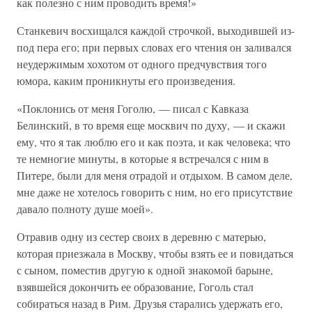
как полезно с ним проводить время!»
Станкевич восхищался каждой строчкой, выходившей из-
под пера его; при первых словах его чтения он заливался
неудержимым хохотом от одного предчувствия того
юмора, каким проникнуты его произведения.
«Поклонись от меня Гоголю, — писал с Кавказа
Белинский, в то время еще москвич по духу, — и скажи
ему, что я так люблю его и как поэта, и как человека; что
те немногие минуты, в которые я встречался с ним в
Питере, были для меня отрадой и отдыхом. В самом деле,
мне даже не хотелось говорить с ним, но его присутствие
давало полноту душе моей».
Отравив одну из сестер своих в деревню с матерью,
которая приезжала в Москву, чтобы взять ее и повидаться
с сыном, поместив другую к одной знакомой барыне,
взявшейся докончить ее образование, Гоголь стал
собираться назад в Рим. Друзья старались удержать его,