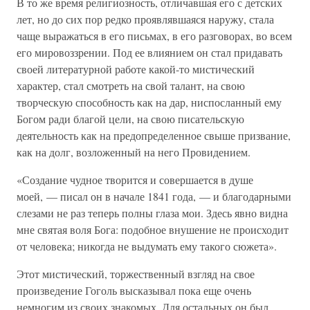
В то же время религиозность, отличавшая его с детских
лет, но до сих пор редко проявлявшаяся наружу, стала
чаще выражаться в его письмах, в его разговорах, во всем
его мировоззрении. Под ее влиянием он стал придавать
своей литературной работе какой-то мистический
характер, стал смотреть на свой талант, на свою
творческую способность как на дар, ниспосланный ему
Богом ради благой цели, на свою писательскую
деятельность как на предопределенное свыше призвание,
как на долг, возложенный на него Провидением.
«Создание чудное творится и совершается в душе
моей, — писал он в начале 1841 года, — и благодарными
слезами не раз теперь полны глаза мои. Здесь явно видна
мне святая воля Бога: подобное внушение не происходит
от человека; никогда не выдумать ему такого сюжета».
Этот мистический, торжественный взгляд на свое
произведение Гоголь высказывал пока еще очень
немногим из своих знакомых. Для остальных он был