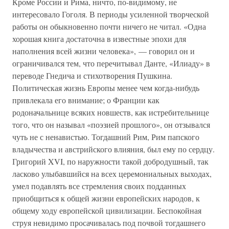
Кроме России и Рима, ничто, по-видимому, не
интересовало Гоголя. В периоды усиленной творческой
работы он обыкновенно почти ничего не читал. «Одна
хорошая книга достаточна в известные эпохи для
наполнения всей жизни человека», — говорил он и
ограничивался тем, что перечитывал Данте, «Илиаду» в
переводе Гнедича и стихотворения Пушкина.
Политическая жизнь Европы менее чем когда-нибудь
привлекала его внимание; о Франции как
родоначальнице всяких новшеств, как истребительнице
того, что он называл «поэзией прошлого», он отзывался
чуть не с ненавистью. Тогдашний Рим, Рим папского
владычества и австрийского влияния, был ему по сердцу.
Григорий XVI, по наружности такой добродушный, так
ласково улыбавшийся на всех церемониальных выходах,
умел подавлять все стремления своих подданных
приобщиться к общей жизни европейских народов, к
общему ходу европейской цивилизации. Беспокойная
струя невидимо просачивалась под почвой тогдашнего