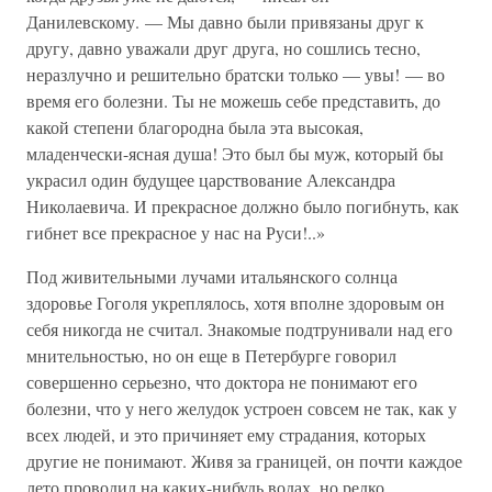
Данилевскому. — Мы давно были привязаны друг к
другу, давно уважали друг друга, но сошлись тесно,
неразлучно и решительно братски только — увы! — во
время его болезни. Ты не можешь себе представить, до
какой степени благородна была эта высокая,
младенчески-ясная душа! Это был бы муж, который бы
украсил один будущее царствование Александра
Николаевича. И прекрасное должно было погибнуть, как
гибнет все прекрасное у нас на Руси!..»
Под живительными лучами итальянского солнца
здоровье Гоголя укреплялось, хотя вполне здоровым он
себя никогда не считал. Знакомые подтрунивали над его
мнительностью, но он еще в Петербурге говорил
совершенно серьезно, что доктора не понимают его
болезни, что у него желудок устроен совсем не так, как у
всех людей, и это причиняет ему страдания, которых
другие не понимают. Живя за границей, он почти каждое
лето проводил на каких-нибудь водах, но редко