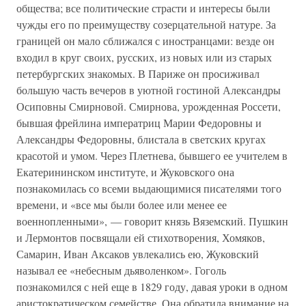
общества; все политические страсти и интересы были
чужды его по преимуществу созерцательной натуре. За
границей он мало сближался с иностранцами: везде он
входил в круг своих, русских, из новых или из старых
петербургских знакомых. В Париже он просиживал
большую часть вечеров в уютной гостиной Александры
Осиповны Смирновой. Смирнова, урожденная Россети,
бывшая фрейлина императриц Марии Федоровны и
Александры Федоровны, блистала в светских кругах
красотой и умом. Через Плетнева, бывшего ее учителем в
Екатерининском институте, и Жуковского она
познакомилась со всеми выдающимися писателями того
времени, и «все мы были более или менее ее
военнопленными», — говорит князь Вяземский. Пушкин
и Лермонтов посвящали ей стихотворения, Хомяков,
Самарин, Иван Аксаков увлекались ею, Жуковский
называл ее «небесным дьяволенком». Гоголь
познакомился с ней еще в 1829 году, давая уроки в одном
аристократическом семействе. Она обратила внимание на