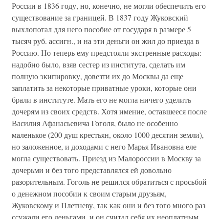
России в 1836 году, но, конечно, не могли обеспечить его
существование за границей. В 1837 году Жуковский
выхлопотал для него пособие от государя в размере 5
тысяч руб. ассигн., и на эти деньги он жил до приезда в
Россию. Но теперь ему предстояли экстренные расходы:
надобно было, взяв сестер из института, сделать им
полную экипировку, довезти их до Москвы да еще
заплатить за некоторые приватные уроки, которые они
брали в институте. Мать его не могла ничего уделить
дочерям из своих средств. Хотя имение, оставшееся после
Василия Афанасьевича Гоголя, было не особенно
маленькое (200 душ крестьян, около 1000 десятин земли),
но заложенное, и доходами с него Марья Ивановна еле
могла существовать. Приезд из Малороссии в Москву за
дочерьми и без того представлялся ей довольно
разорительным. Гоголь не решился обратиться с просьбой
о денежном пособии к своим старым друзьям,
Жуковскому и Плетневу, так как они и без того много раз
ссужали его деньгами, и он считал себя их неоплатным