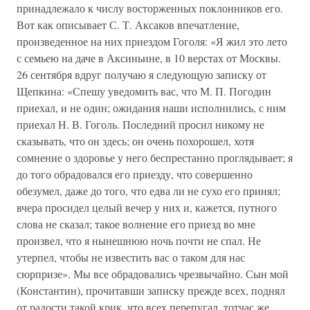
принадлежало к числу восторженных поклонников его.
Вот как описывает С. Т. Аксаков впечатление,
произведенное на них приездом Гоголя: «Я жил это лето
с семьею на даче в Аксиньине, в 10 верстах от Москвы.
26 сентября вдруг получаю я следующую записку от
Щепкина: «Спешу уведомить вас, что М. П. Погодин
приехал, и не один; ожидания наши исполнились, с ним
приехал Н. В. Гоголь. Последний просил никому не
сказывать, что он здесь; он очень похорошел, хотя
сомнение о здоровье у него беспрестанно проглядывает; я
до того обрадовался его приезду, что совершенно
обезумел, даже до того, что едва ли не сухо его принял;
вчера просидел целый вечер у них и, кажется, путного
слова не сказал; такое волнение его приезд во мне
произвел, что я нынешнюю ночь почти не спал. Не
утерпел, чтобы не известить вас о таком для нас
сюрпризе». Мы все обрадовались чрезвычайно. Сын мой
(Константин), прочитавши записку прежде всех, поднял
от радости такой крик, что всех перепугал, тотчас же