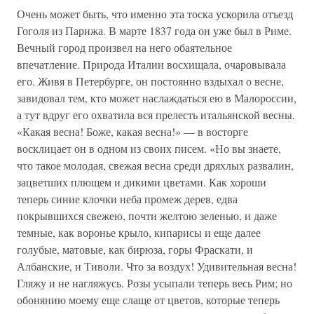
Очень может быть, что именно эта тоска ускорила отъезд
Гоголя из Парижа. В марте 1837 года он уже был в Риме.
Вечный город произвел на него обаятельное
впечатление. Природа Италии восхищала, очаровывала
его. Живя в Петербурге, он постоянно вздыхал о весне,
завидовал тем, кто может наслаждаться ею в Малороссии,
а тут вдруг его охватила вся прелесть итальянской весны.
«Какая весна! Боже, какая весна!» — в восторге
восклицает он в одном из своих писем. «Но вы знаете,
что такое молодая, свежая весна среди дряхлых развалин,
зацветших плющем и дикими цветами. Как хороши
теперь синие клочки неба промеж дерев, едва
покрывшихся свежею, почти желтою зеленью, и даже
темные, как воронье крыло, кипарисы и еще далее
голубые, матовые, как бирюза, горы Фраскати, и
Албанские, и Тиволи. Что за воздух! Удивительная весна!
Гляжу и не нагляжусь. Розы усыпали теперь весь Рим; но
обонянию моему еще слаще от цветов, которые теперь