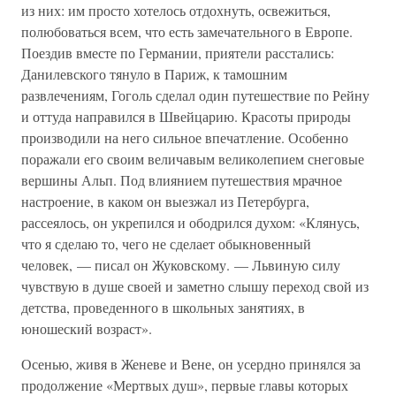
из них: им просто хотелось отдохнуть, освежиться,
полюбоваться всем, что есть замечательного в Европе.
Поездив вместе по Германии, приятели расстались:
Данилевского тянуло в Париж, к тамошним
развлечениям, Гоголь сделал один путешествие по Рейну
и оттуда направился в Швейцарию. Красоты природы
производили на него сильное впечатление. Особенно
поражали его своим величавым великолепием снеговые
вершины Альп. Под влиянием путешествия мрачное
настроение, в каком он выезжал из Петербурга,
рассеялось, он укрепился и ободрился духом: «Клянусь,
что я сделаю то, чего не сделает обыкновенный
человек, — писал он Жуковскому. — Львиную силу
чувствую в душе своей и заметно слышу переход свой из
детства, проведенного в школьных занятиях, в
юношеский возраст».
Осенью, живя в Женеве и Вене, он усердно принялся за
продолжение «Мертвых душ», первые главы которых