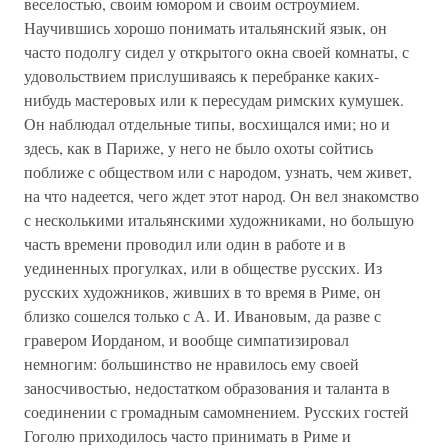
веселостью, своим юмором и своим остроумием.
Научившись хорошо понимать итальянский язык, он
часто подолгу сидел у открытого окна своей комнаты, с
удовольствием прислушиваясь к перебранке каких-
нибудь мастеровых или к пересудам римских кумушек.
Он наблюдал отдельные типы, восхищался ими; но и
здесь, как в Париже, у него не было охоты сойтись
поближе с обществом или с народом, узнать, чем живет,
на что надеется, чего ждет этот народ. Он вел знакомство
с несколькими итальянскими художниками, но большую
часть времени проводил или один в работе и в
уединенных прогулках, или в обществе русских. Из
русских художников, живших в то время в Риме, он
близко сошелся только с А. И. Ивановым, да разве с
гравером Иорданом, и вообще симпатизировал
немногим: большинство не нравилось ему своей
заносчивостью, недостатком образования и таланта в
соединении с громадным самомнением. Русских гостей
Гоголю приходилось часто принимать в Риме и