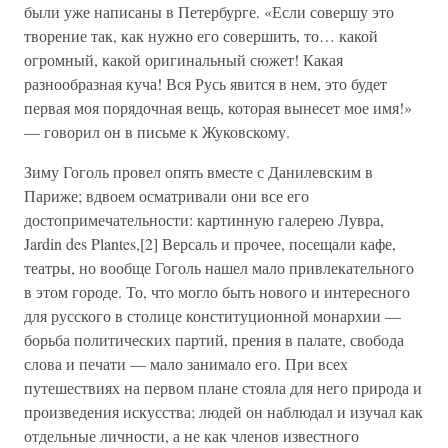
были уже написаны в Петербурге. «Если совершу это
творение так, как нужно его совершить, то… какой
огромный, какой оригинальный сюжет! Какая
разнообразная куча! Вся Русь явится в нем, это будет
первая моя порядочная вещь, которая вынесет мое имя!»
— говорил он в письме к Жуковскому.
Зиму Гоголь провел опять вместе с Данилевским в
Париже; вдвоем осматривали они все его
достопримечательности: картинную галерею Лувра,
Jardin des Plantes,[2] Версаль и прочее, посещали кафе,
театры, но вообще Гоголь нашел мало привлекательного
в этом городе. То, что могло быть нового и интересного
для русского в столице конституционной монархии —
борьба политических партий, прения в палате, свобода
слова и печати — мало занимало его. При всех
путешествиях на первом плане стояла для него природа и
произведения искусства; людей он наблюдал и изучал как
отдельные личности, а не как членов известного