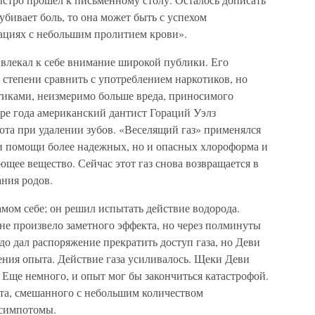
 убивает боль, то она может быть с успехом
ациях с небольшим пролитием крови».
ивлекал к себе внимание широкой публики. Его
степени сравнить с употреблением наркотиков, но
тиками, неизмеримо больше вреда, приносимого
тыре года американский дантист Гораций Уэлз
ота при удалении зубов. «Веселящий газ» применялся
и помощи более надежных, но и опасных хлороформа и
ющее вещество. Сейчас этот газ снова возвращается в
ния родов.
мом себе; он решил испытать действие водорода.
не произвело заметного эффекта, но через полминуты
до дал распоряжение прекратить доступ газа, но Деви
ния опыта. Действие газа усиливалось. Щеки Деви
. Еще немного, и опыт мог бы закончиться катастрофой.
ота, смешанного с небольшим количеством
 симпотомы.