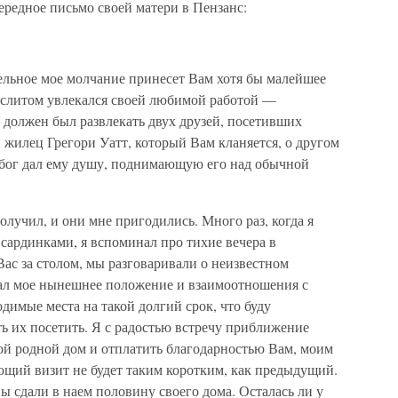
ередное письмо своей матери в Пензанс:
ельное мое молчание принесет Вам хотя бы малейшее
Я слитом увлекался своей любимой работой —
 должен был развлекать двух друзей, посетивших
жилец Грегори Уатт, который Вам кланяется, о другом
и бог дал ему душу, поднимающую его над обычной
олучил, и они мне пригодились. Много раз, когда я
ардинками, я вспоминал про тихие вечера в
Вас за столом, мы разговаривали о неизвестном
вал мое нынешнее положение и взаимоотношения с
одимые места на такой долгий срок, что буду
ь их посетить. Я с радостью встречу приближение
вой родной дом и отплатить благодарностью Вам, моим
ющий визит не будет таким коротким, как предыдущий.
ы сдали в наем половину своего дома. Осталась ли у