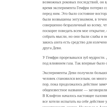
возможных роковых последствий, он в
время эксперимента Гемфри потерял с
перед ним. Это было состояние вост
были возвышены энтузиазмом, в течен
совершенно безразличный ко всему, чт
поскорее поведать всем мое открытие, 
собрать мысли, но они были слабы и 
закись азота есть средство для излечен
друга Деви.
У Гемфри прорезывался зуб мудрости. Д
под влиянием газа. Так впервые было 
Эксперименты Деви получили большой 
человек становился веселым, он много
пор, пока продолжалось действие заме
общеизвестное название — заговорили 
В Клифтон началось настоящее паломн
все хотели испытать на себе действие 
монотонность жизни. Не только в Англ