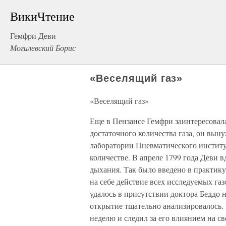
ВикиЧтение
Гемфри Деви
Могилевский Борис
«Веселящий газ»
«Веселящий газ»
Еще в Пензансе Гемфри заинтересовала
достаточного количества газа, он вы
лаборатории Пневматического институт
количестве. В апреле 1799 года Деви в
дыхания. Так было введено в практи
на себе действие всех исследуемых га
удалось в присутствии доктора Беддо 
открытие тщательно анализировалось. 
неделю и следил за его влиянием на св