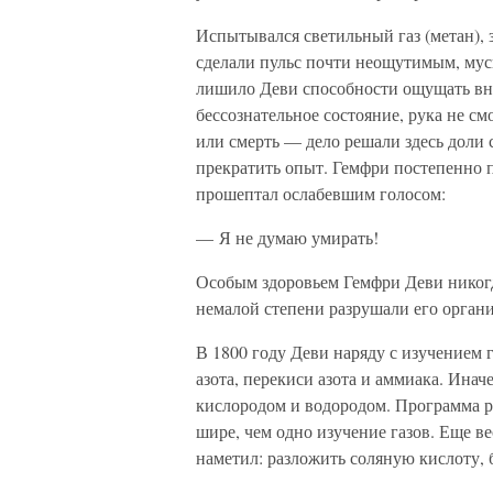
Испытывался светильный газ (метан), 
сделали пульс почти неощутимым, мус
лишило Деви способности ощущать вне
бессознательное состояние, рука не см
или смерть — дело решали здесь доли 
прекратить опыт. Гемфри постепенно п
прошептал ослабевшим голосом:
— Я не думаю умирать!
Особым здоровьем Гемфри Деви никогда
немалой степени разрушали его органи
В 1800 году Деви наряду с изучением 
азота, перекиси азота и аммиака. Инач
кислородом и водородом. Программа р
шире, чем одно изучение газов. Еще в
наметил: разложить соляную кислоту, 