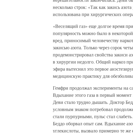
несколько строк: «Так как закись азота
использована при хирургических опер
«Веселящий газ» еще долгое время пр
популярность можно было в некоторой 
вред, приносимый человечеству нарко
закисью азота. Только через сорок че
продемонстрировал свойства закиси аз
в хирургии недолго. Общий наркоз пр
эфира вытеснил это первое анэстезиру
медицинскую практику для обезболива
Гемфри продолжал эксперименты на са
Вдыхание этого газа в первый момент 
Деви стало трудно дышать. Доктор Бед
условным знаком потребовал продолже
стали пурпурными, пульс стал слабеть
Беддо оборвал опыт сам. Вдыхание аз
углекислоты, вызвало примерно те же