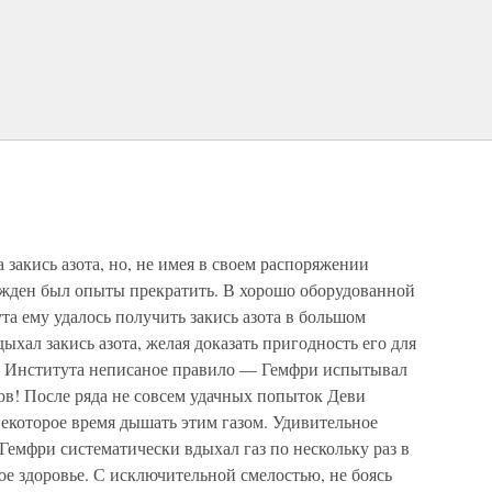
 закись азота, но, не имея в своем распоряжении
нужден был опыты прекратить. В хорошо оборудованной
а ему удалось получить закись азота в большом
дыхал закись азота, желая доказать пригодность его для
ку Института неписаное правило — Гемфри испытывал
зов! После ряда не совсем удачных попыток Деви
некоторое время дышать этим газом. Удивительное
Гемфри систематически вдыхал газ по нескольку раз в
ое здоровье. С исключительной смелостью, не боясь