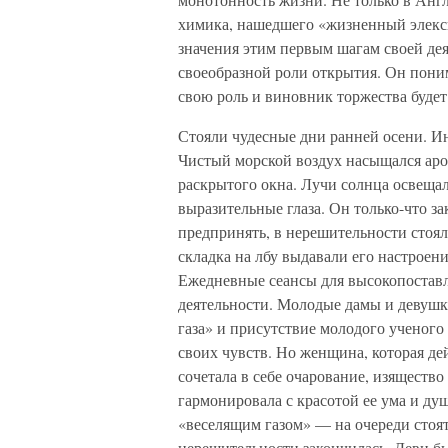
химика, нашедшего «жизненный элекси
значения этим первым шагам своей дея
своеобразной роли открытия. Он пони
свою роль и виновник торжества будет
Стояли чудесные дни ранней осени. Ин
Чистый морской воздух насыщался аро
раскрытого окна. Лучи солнца освещал
выразительные глаза. Он только-что за
предпринять, в нерешительности стоя
складка на лбу выдавали его настроен
Ежедневные сеансы для высокопоставл
деятельности. Молодые дамы и девушк
газа» и присутствие молодого ученог
своих чувств. Но женщина, которая де
сочетала в себе очарование, изящество
гармонировала с красотой ее ума и ду
«веселящим газом» — на очереди стоят
нерешительности закончилась. Деви б