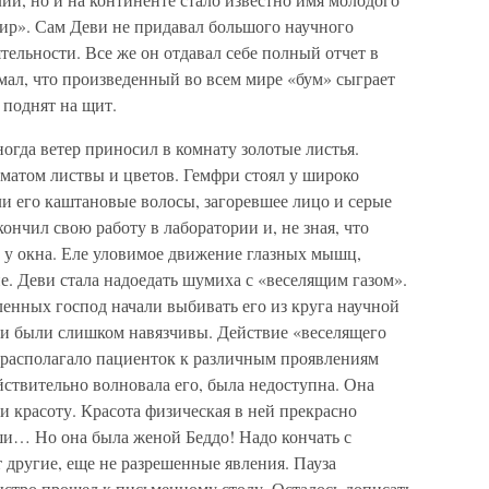
р». Сам Деви не придавал большого научного
тельности. Все же он отдавал себе полный отчет в
мал, что произведенный во всем мире «бум» сыграет
 поднят на щит.
огда ветер приносил в комнату золотые листья.
матом листвы и цветов. Гемфри стоял у широко
и его каштановые волосы, загоревшее лицо и серые
кончил свою работу в лаборатории и, не зная, что
л у окна. Еле уловимое движение глазных мышц,
ие. Деви стала надоедать шумиха с «веселящим газом».
енных господ начали выбивать его из круга научной
и были слишком навязчивы. Действие «веселящего
о располагало пациенток к различным проявлениям
йствительно волновала его, была недоступна. Она
 и красоту. Красота физическая в ней прекрасно
ши… Но она была женой Беддо! Надо кончать с
 другие, еще не разрешенные явления. Пауза
ыстро прошел к письменному столу. Осталось дописать