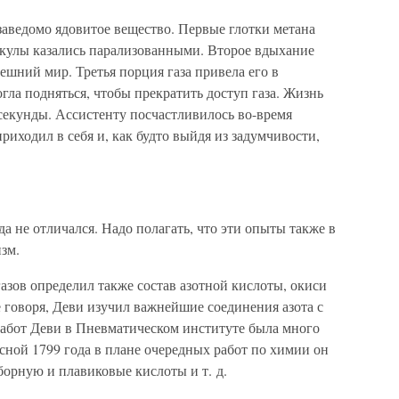
заведомо ядовитое вещество. Первые глотки метана
кулы казались парализованными. Второе вдыхание
шний мир. Третья порция газа привела его в
огла подняться, чтобы прекратить доступ газа. Жизнь
секунды. Ассистенту посчастливилось во-время
риходил в себя и, как будто выйдя из задумчивости,
 не отличался. Надо полагать, что эти опыты также в
зм.
газов определил также состав азотной кислоты, окиси
е говоря, Деви изучил важнейшие соединения азота с
абот Деви в Пневматическом институте была много
есной 1799 года в плане очередных работ по химии он
борную и плавиковые кислоты и т. д.