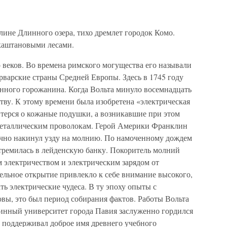
ине Длинного озера, тихо дремлет городок Комо.
каштановыми лесами.
еков. Во времена римского могущества его называли
арварские страны Средней Европы. Здесь в 1745 году
енного горожанина. Когда Вольта минуло восемнадцать
ству. К этому времени была изобретена «электрическая
 терся о кожаные подушки, а возникавшие при этом
металлическим проволокам. Герой Америки Франклин
ачно накинул узду на молнию. По намоченному дождем
тремилась в лейденскую банку. Покоритель молний
 электричеством и электрическим зарядом от
ельное открытие привлекло к себе внимание высокого,
ь электрические чудеса. В ту эпоху опыты с
вы, это был период собирания фактов. Работы Вольта
инный университет города Павия заслуженно гордился
 поддерживал доброе имя древнего учебного