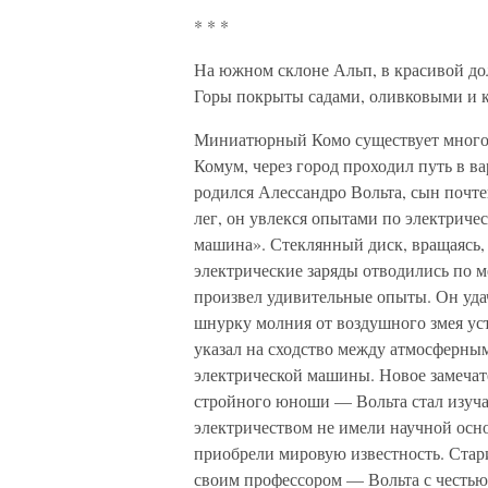
* * *
На южном склоне Альп, в красивой дол
Горы покрыты садами, оливковыми и 
Миниатюрный Комо существует много в
Комум, через город проходил путь в в
родился Алессандро Вольта, сын почт
лег, он увлекся опытами по электриче
машина». Стеклянный диск, вращаясь,
электрические заряды отводились по 
произвел удивительные опыты. Он уд
шнурку молния от воздушного змея ус
указал на сходство между атмосферным
электрической машины. Новое замечат
стройного юноши — Вольта стал изучат
электричеством не имели научной осно
приобрели мировую известность. Стар
своим профессором — Вольта с честью