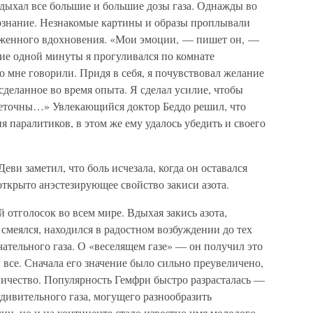
дыхал все большие и большие дозы газа. Однажды во
ознание. Незнакомые картины и образы проплывали
орженного вдохновения. «Мои эмоции, — пишет он, —
ие одной минуты я прогуливался по комнате
о мне говорили. Придя в себя, я почувствовал желание
сделанное во время опыта. Я сделал усилие, чтобы
неточны…» Увлекающийся доктор Беддо решил, что
ия паралитиков, в этом же ему удалось убедить и своего
еви заметил, что боль исчезала, когда он оставался
открыто анэстезирующее свойство закиси азота.
отголосок во всем мире. Вдыхая закись азота,
 смеялся, находился в радостном возбуждении до тех
чательного газа. О «веселящем газе» — он получил это
все. Сначала его значение было сильно преувеличено,
ичество. Популярность Гемфри быстро разрасталась —
удивительного газа, могущего разнообразить
ии, но и на континенте стало известно имя молодого