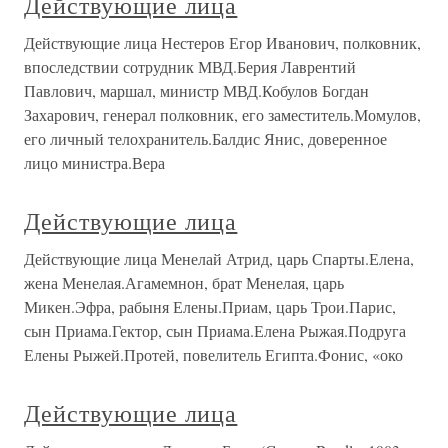
Действующие лица
Действующие лица Нестеров Егор Иванович, полковник,
впоследствии сотрудник МВД.Берия Лаврентий
Павлович, маршал, министр МВД.Кобулов Богдан
Захарович, генерал полковник, его заместитель.Момулов,
его личный телохранитель.Балдис Янис, доверенное
лицо министра.Вера
Действующие лица
Действующие лица Менелай Атрид, царь Спарты.Елена,
жена Менелая.Агамемнон, брат Менелая, царь
Микен.Эфра, рабыня Елены.Приам, царь Трои.Парис,
сын Приама.Гектор, сын Приама.Елена Рыжая.Подруга
Елены Рыжей.Протей, повелитель Египта.Фонис, «око
Действующие лица