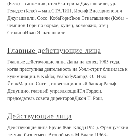
(Бесо) – сапожник, отецЕкатерина Джугашвили, ур.
Геладзе (Кеке) – матьСТАЛИН, Иосиф Виссарионович
Джугашвили, Сосо, КобаГориЯков Эгнаташвили (Коба) –
чемпион Гори по борьбе, купец, возможно, отец
СталинаИван Эгнаташвили
Главные действующие лица
Главные действующие лица Даны на конец 1985 года,
когда преступная деятельность на Уолл-стрит близилась к
кульминации.В Kidder, Peabody&amp;СО., Нью-
ЙоркМартин Сигел, инвестиционный банкирРальф
Денунцио, главный управляющийЭл Гордон,
председатель совета директоровДжон Т. Рош,
Действующие лица
Действующие лица Бруйе Жан-Клод (1921). Французский
летчик, бизнесмен. Второй муж М.Влади (1963–