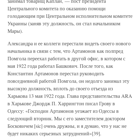
занимал товарищ Каплан, — пост президента
Центрального комитета по оказанию помощи
голодающим при Центральном исполнительном комитете
Украины (заняв эту должность, он стал начальником
Мары).
Александра и ее коллеги перестали видеть своего нового
начальника в связи с тем, что Артамонов как полпред
Помгола переехал работать в другой офис, в котором с
мая 1922 года работал Башкович. После того, как
Константин Артамонов перестал руководить
повседневной работой Помгола, он недолго занимал эту
высокую должность, вплоть до своего отъезда из
Харькова 13 мая 1922 года. Глава представительства ARA
в Харькове Джордж П. Харрингтон писал Грову в
Одессу: «Господин Артамонов уезжает из Одессы в
следующий вторник. Мы с его заместителем доктором
Босковичем [sic] очень дружны, и я думаю, что у нас не
будет никаких серьезных затруднений»[39].