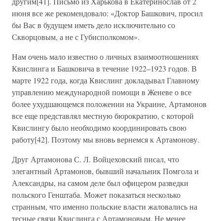
другим[41]. Письмо из Харькова в Екатеринослав от 2
июня все же рекомендовало: «Доктор Башкович, просил
бы Вас в будущем иметь дело исключительно со
Скворцовым, а не с Губисполкомом».
Нам очень мало известно о личных взаимоотношениях
Квислинга и Башковича в течение 1922–1923 годов. В
марте 1922 года, когда Квислинг докладывал Главному
управлению международной помощи в Женеве о все
более ухудшающемся положении на Украине, Артамонов
все еще представлял местную бюрократию, с которой
Квислингу было необходимо координировать свою
работу[42]. Поэтому мы вновь вернемся к Артамонову.
Друг Артамонова С. Л. Войцеховский писал, что
элегантный Артамонов, бывший начальник Помгола и
Александры, на самом деле был офицером разведки
польского Генштаба. Может показаться несколько
странным, что именно польские власти жаловались на
тесные связи Квислинга с Артамоновым. Не менее