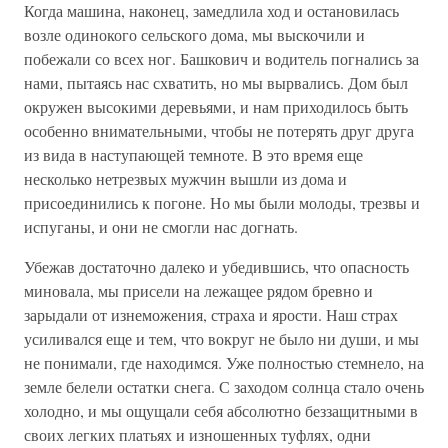
Когда машина, наконец, замедлила ход и остановилась
возле одинокого сельского дома, мы выскочили и
побежали со всех ног. Башкович и водитель погнались за
нами, пытаясь нас схватить, но мы вырвались. Дом был
окружен высокими деревьями, и нам приходилось быть
особенно внимательными, чтобы не потерять друг друга
из вида в наступающей темноте. В это время еще
несколько нетрезвых мужчин вышли из дома и
присоединились к погоне. Но мы были молоды, трезвы и
испуганы, и они не смогли нас догнать.
Убежав достаточно далеко и убедившись, что опасность
миновала, мы присели на лежащее рядом бревно и
зарыдали от изнеможения, страха и ярости. Наш страх
усиливался еще и тем, что вокруг не было ни души, и мы
не понимали, где находимся. Уже полностью стемнело, на
земле белели остатки снега. С заходом солнца стало очень
холодно, и мы ощущали себя абсолютно беззащитными в
своих легких платьях и изношенных туфлях, одни