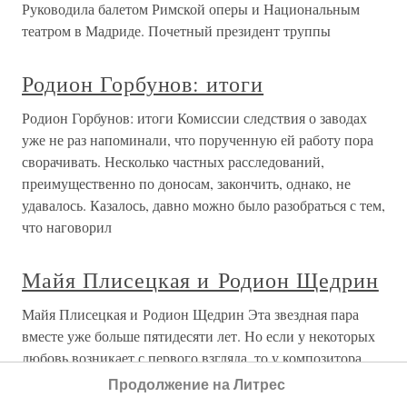
Руководила балетом Римской оперы и Национальным
театром в Мадриде. Почетный президент труппы
Родион Горбунов: итоги
Родион Горбунов: итоги Комиссии следствия о заводах
уже не раз напоминали, что порученную ей работу пора
сворачивать. Несколько частных расследований,
преимущественно по доносам, закончить, однако, не
удавалось. Казалось, давно можно было разобраться с тем,
что наговорил
Майя Плисецкая и Родион Щедрин
Майя Плисецкая и Родион Щедрин Эта звездная пара
вместе уже больше пятидесяти лет. Но если у некоторых
любовь возникает с первого взгляда, то у композитора
Родиона Щедрина и балерины Майи Плисецкой все
Продолжение на Литрес
началось с… обиды.Впервые они встретились в доме