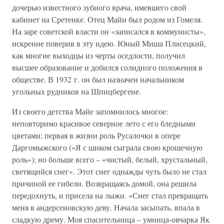
дочерью известного зубного врача, имевшего свой
кабинет на Сретенке. Отец Майи был родом из Гомеля.
На заре советской власти он «записался в коммунисты»,
искренне поверив в эту идею. Юный Миша Плисецкий,
как многие выходцы из черты оседлости, получил
высшее образование и добился солидного положения в
обществе. В 1932 г. он был назначен начальником
угольных рудников на Шпицбергене.
Из своего детства Майе запомнилось многое:
неповторимо красивое северное лето с его бледными
цветами; первая в жизни роль Русалочки в опере
Даргомыжского («Я с шиком сыграла свою крошечную
роль»); но больше всего – «чистый, белый, хрустальный,
светящийся снег». Этот снег однажды чуть было не стал
причиной ее гибели. Возвращаясь домой, она решила
передохнуть, и присела на лыжи. «Снег стал превращать
меня в андерсеновскую деву. Начала засыпать, впала в
сладкую дрему. Моя спасительница – умница-овчарка Як