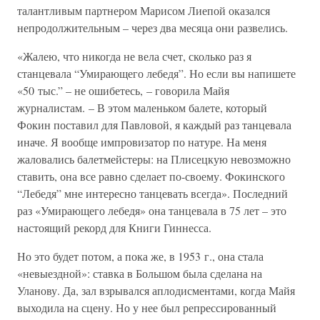
талантливым партнером Марисом Лиепой оказался
непродолжительным – через два месяца они развелись.
«Жалею, что никогда не вела счет, сколько раз я
станцевала “Умирающего лебедя”. Но если вы напишете
«50 тыс.” – не ошибетесь, – говорила Майя
журналистам. – В этом маленьком балете, который
Фокин поставил для Павловой, я каждый раз танцевала
иначе. Я вообще импровизатор по натуре. На меня
жаловались балетмейстеры: на Плисецкую невозможно
ставить, она все равно сделает по-своему. Фокинского
“Лебедя” мне интересно танцевать всегда». Последний
раз «Умирающего лебедя» она танцевала в 75 лет – это
настоящий рекорд для Книги Гиннесса.
Но это будет потом, а пока же, в 1953 г., она стала
«невыездной»: ставка в Большом была сделана на
Уланову. Да, зал взрывался аплодисментами, когда Майя
выходила на сцену. Но у нее был репрессированный