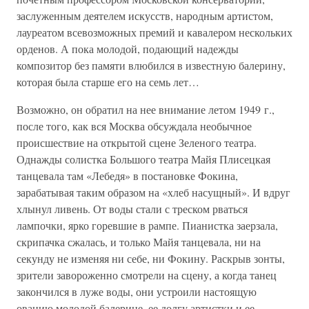
заслуженным деятелем искусств, народным артистом,
лауреатом всевозможных премий и кавалером нескольких
орденов. А пока молодой, подающий надежды
композитор без памяти влюбился в известную балерину,
которая была старше его на семь лет…
Возможно, он обратил на нее внимание летом 1949 г.,
после того, как вся Москва обсуждала необычное
происшествие на открытой сцене Зеленого театра.
Однажды солистка Большого театра Майя Плисецкая
танцевала там «Лебедя» в постановке Фокина,
зарабатывая таким образом на «хлеб насущный». И вдруг
хлынул ливень. От воды стали с треском рваться
лампочки, ярко горевшие в рампе. Пианистка заерзала,
скрипачка сжалась, и только Майя танцевала, ни на
секунду не изменяя ни себе, ни Фокину. Раскрыв зонты,
зрители завороженно смотрели на сцену, а когда танец
закончился в луже воды, они устроили настоящую
овацию молодой балерине, ее долгу артистки и ее