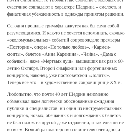
счастливо совпадают в характере Щедрина – смелость и
фанатичная убежденность в однажды принятом решении.
Сегодня прошлые триумфы кажутся как бы сами собой
разумеющимися. И как-то не хочется вспоминать, сколько
«околомузыкальных» событий сопровождало премьеры
«Поэтории», оперы «Не только любовь», «Кармен-
сюиты», балетов «Анна Каренина», «Чайка», «Дама с
собачкой», даже «Мертвых душ», вышедших как раз к 60-
летию Октября, Второй симфонии или фортепианных
концертов, наконец, уже постсоветской «Лолиты».
Теперь все это – в художественной сокровищнице XX в.
Любопытно, что почти 40 лет Щедрин неизменно
обманывал даже логически обоснованные ожидания
публики и специалистов: ни один из инструментальных
концертов, новых, обещанных и долгожданных балетов
не был похож на другой даже отдаленно, и так едва ли не
во всем. Всякий раз мастерство сочинителя очевидно, а