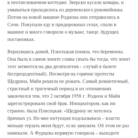
в неотапливаемом коттедже. Зверски кусали комары, и
умываться приходилось из деревенского рукомойника.
Потом на новой машине Родиона они отправились в
Сочи. Покупали еду в придорожных селах, спали в
машине и много говорили о музыке, танце, будущих
постановках.
Вернувшись домой, Плисецкая поняла, что беременна.
Она была в самом зените славы (знать бы тогда, что зенит
этот затянется на два десятилетия – случай в балете
беспрецедентный). Несмотря на горячие протесты
Щедрина, Майя решила не рожать. Самый романтичный,
страстный и трагичный период в их отношениях
закончился тем, что 2 октября 1958 г. Родион и Майя
зарегистрировали свой брак. Инициатором, как ни
странно, была Плисецкая: «Щедрину не хотелось
брачных уз. Но мне интуиция подсказывала – власти
меньше терзать меня будут, если замужем. Об этом не раз
намекали. А Фурцева впрямую говорила – выходите