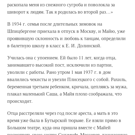
раскопала меня из снежного сугроба и поволокла за
шиворот к людям. Так я родилась во второй раз…»
В 1934 г. семья после длительных зимовок на
Шпицбергене приехала в отпуск в Москву, и Майю, уже
проявившую склонность и любовь к танцам, определили
в балетную школу в класс к Е. И. Долинской.
Училась она с упоением. Ей было 11 лет, когда отца,
занимавшего высокий пост, исключили из партии,
уволили с работы. Рано утром 1 мая 1937 г. в дом
ввалились чекисты и увезли Плисецкого с собой. Рахиль,
беременная третьим ребенком, кричала, цепляясь за мужа,
плакал маленький Саша, а Майя плохо соображала, что
происходит.
Отца расстреляли через год после ареста, а мать в это
время уже была в Бутырской тюрьме. Ее взяли прямо в
Большом театре, куда она пришла вместе с Майей
посмотреть свою сестру Суламифь Мессерер, танцующую