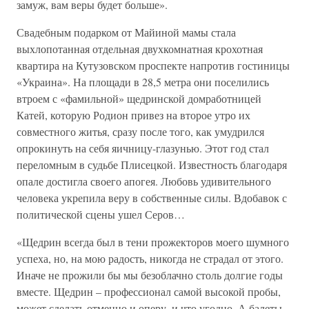
замуж, вам веры будет больше».
Свадебным подарком от Майиной мамы стала
выхлопотанная отдельная двухкомнатная крохотная
квартира на Кутузовском проспекте напротив гостиницы
«Украина». На площади в 28,5 метра они поселились
втроем с «фамильной» щедринской домработницей
Катей, которую Родион привез на второе утро их
совместного житья, сразу после того, как умудрился
опрокинуть на себя яичницу-глазунью. Этот год стал
переломным в судьбе Плисецкой. Известность благодаря
опале достигла своего апогея. Любовь удивительного
человека укрепила веру в собственные силы. Вдобавок с
политической сцены ушел Серов…
«Щедрин всегда был в тени прожекторов моего шумного
успеха, но, на мою радость, никогда не страдал от этого.
Иначе не прожили бы мы безоблачно столь долгие годы
вместе. Щедрин – профессионал самой высокой пробы,
может сделать отменно и оперу, и что угодно. А балеты