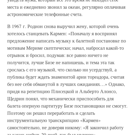
места и ежедневно звонил за океан, регулярно оплачивая
астрономические телефонные счета.
В 1967 г. Родион снова выручил жену, которой очень
хотелось станцевать Кармен: «Поначалу я воспринял
предложение написать музыку к балетной постановке по
мотивам Мериме скептически; начал, набросал какой-то
отрывок и бросил, подумав: все равно ничего не
получится, лучше Бизе не напишешь, и тема эта так
срослась с его музыкой, что сколько ни усердствуй, а
публика будет ждать знаменитой арии тореадора, считая
без нее себя обманутой в лучших ожиданиях…» Однако,
придя на репетицию Плисецкой и Альберто Алонсо,
Щедрин понял, что механически приспособить для
балета оперную партитуру Бизе постановщики не смогут.
Поэтому он решил переработать и сделать
инструментальную транскрипцию «Кармен»
самостоятельно, не доверяя никому: «Я закончил работу
за каких-нибудь 20 дней, так был увлечен».