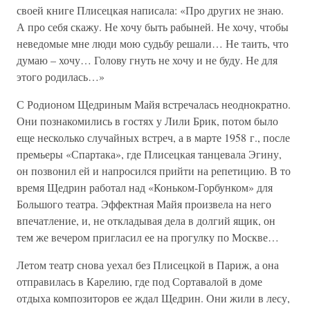
своей книге Плисецкая написала: «Про других не знаю.
А про себя скажу. Не хочу быть рабыней. Не хочу, чтобы
неведомые мне люди мою судьбу решали… Не таить, что
думаю – хочу… Голову гнуть не хочу и не буду. Не для
этого родилась…»
С Родионом Щедриным Майя встречалась неоднократно.
Они познакомились в гостях у Лили Брик, потом было
еще несколько случайных встреч, а в марте 1958 г., после
премьеры «Спартака», где Плисецкая танцевала Эгину,
он позвонил ей и напросился прийти на репетицию. В то
время Щедрин работал над «Коньком-Горбунком» для
Большого театра. Эффектная Майя произвела на него
впечатление, и, не откладывая дела в долгий ящик, он
тем же вечером пригласил ее на прогулку по Москве…
Летом театр снова уехал без Плисецкой в Париж, а она
отправилась в Карелию, где под Сортавалой в доме
отдыха композиторов ее ждал Щедрин. Они жили в лесу,