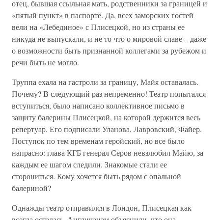
отец, бывшая ссыльная мать, родственники за границей и
«пятый пункт» в паспорте. Да, всех заморских гостей
вели на «Лебединое» с Плисецкой, но из страны ее
никуда не выпускали, и не то что о мировой славе – даже
о возможности быть признанной коллегами за рубежом и
речи быть не могло.
Труппа ехала на гастроли за границу, Майя оставалась.
Почему? В следующий раз непременно! Театр попытался
вступиться, было написано коллективное письмо в
защиту балерины Плисецкой, на которой держится весь
репертуар. Его подписали Уланова, Лавровский, Файер.
Поступок по тем временам геройский, но все было
напрасно: глава КГБ генерал Серов невзлюбил Майю, за
каждым ее шагом следили. Знакомые стали ее
сторониться. Кому хочется быть рядом с опальной
балериной?
Однажды театр отправился в Лондон, Плисецкая как
всегда осталась. Англичанам объяснили, что она