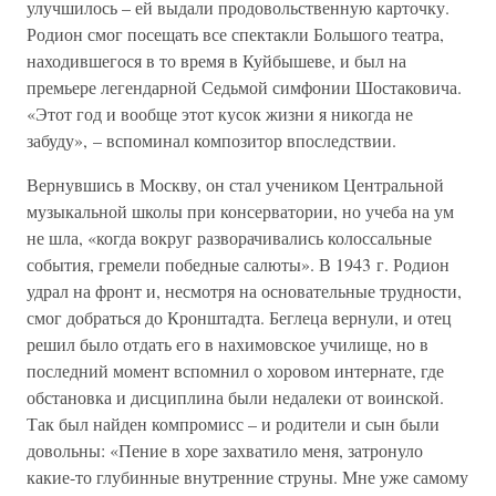
улучшилось – ей выдали продовольственную карточку.
Родион смог посещать все спектакли Большого театра,
находившегося в то время в Куйбышеве, и был на
премьере легендарной Седьмой симфонии Шостаковича.
«Этот год и вообще этот кусок жизни я никогда не
забуду», – вспоминал композитор впоследствии.
Вернувшись в Москву, он стал учеником Центральной
музыкальной школы при консерватории, но учеба на ум
не шла, «когда вокруг разворачивались колоссальные
события, гремели победные салюты». В 1943 г. Родион
удрал на фронт и, несмотря на основательные трудности,
смог добраться до Кронштадта. Беглеца вернули, и отец
решил было отдать его в нахимовское училище, но в
последний момент вспомнил о хоровом интернате, где
обстановка и дисциплина были недалеки от воинской.
Так был найден компромисс – и родители и сын были
довольны: «Пение в хоре захватило меня, затронуло
какие-то глубинные внутренние струны. Мне уже самому