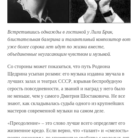
Встретившись однажды в гостиной у Лили Брик,
блистательная балерина и талантливый композитор вот
уже более сорока лет идут по жизни вместе,
объединенные неугасающим чувством и музыкой.
Со стороны может показаться, что путь Родиона
Щедрина усыпан розами: его музыка издавна звучала в
лучших залах и театрах СССР, взрывая беспробудную
серость повседневности, а званий и наград у него было
не меньше, чем у самого Дмитрия Шостаковича. Не все
знают, как складывалась судьба одного из крупнейших
мастеров современной музыки на самом деле.
«Преодоление» – это слово лучше всего определяет его
жизненное кредо. Если верно, что «талант» и «смелость»
почти синонимы, то упомянутые свойства с молодых лет