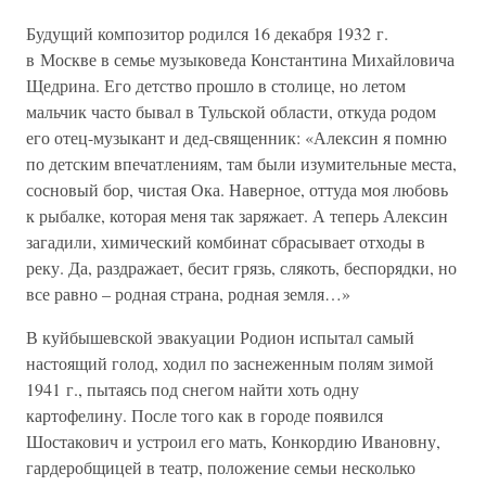
Будущий композитор родился 16 декабря 1932 г.
в Москве в семье музыковеда Константина Михайловича
Щедрина. Его детство прошло в столице, но летом
мальчик часто бывал в Тульской области, откуда родом
его отец-музыкант и дед-священник: «Алексин я помню
по детским впечатлениям, там были изумительные места,
сосновый бор, чистая Ока. Наверное, оттуда моя любовь
к рыбалке, которая меня так заряжает. А теперь Алексин
загадили, химический комбинат сбрасывает отходы в
реку. Да, раздражает, бесит грязь, слякоть, беспорядки, но
все равно – родная страна, родная земля…»
В куйбышевской эвакуации Родион испытал самый
настоящий голод, ходил по заснеженным полям зимой
1941 г., пытаясь под снегом найти хоть одну
картофелину. После того как в городе появился
Шостакович и устроил его мать, Конкордию Ивановну,
гардеробщицей в театр, положение семьи несколько