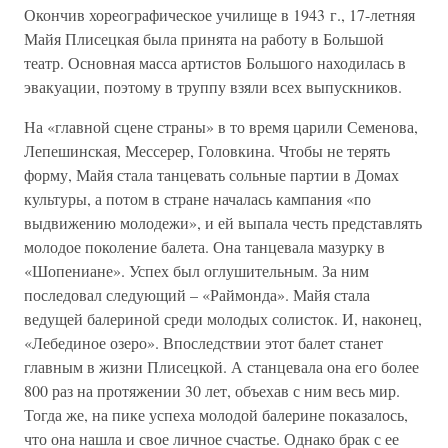
Окончив хореографическое училище в 1943 г., 17-летняя
Майя Плисецкая была принята на работу в Большой
театр. Основная масса артистов Большого находилась в
эвакуации, поэтому в труппу взяли всех выпускников.
На «главной сцене страны» в то время царили Семенова,
Лепешинская, Мессерер, Головкина. Чтобы не терять
форму, Майя стала танцевать сольные партии в Домах
культуры, а потом в стране началась кампания «по
выдвижению молодежи», и ей выпала честь представлять
молодое поколение балета. Она танцевала мазурку в
«Шопениане». Успех был оглушительным. За ним
последовал следующий – «Раймонда». Майя стала
ведущей балериной среди молодых солисток. И, наконец,
«Лебединое озеро». Впоследствии этот балет станет
главным в жизни Плисецкой. А станцевала она его более
800 раз на протяжении 30 лет, объехав с ним весь мир.
Тогда же, на пике успеха молодой балерине показалось,
что она нашла и свое личное счастье. Однако брак с ее