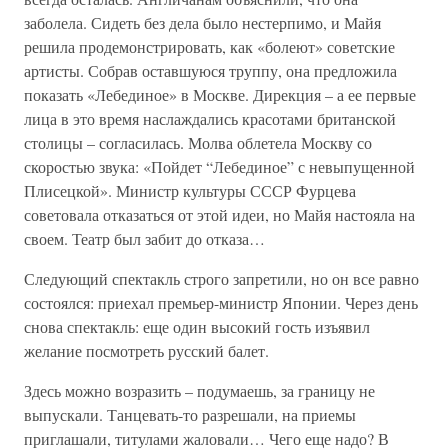
заболела. Сидеть без дела было нестерпимо, и Майя
решила продемонстрировать, как «болеют» советские
артисты. Собрав оставшуюся труппу, она предложила
показать «Лебединое» в Москве. Дирекция – а ее первые
лица в это время наслаждались красотами британской
столицы – согласилась. Молва облетела Москву со
скоростью звука: «Пойдет “Лебединое” с невыпущенной
Плисецкой». Министр культуры СССР Фурцева
советовала отказаться от этой идеи, но Майя настояла на
своем. Театр был забит до отказа…
Следующий спектакль строго запретили, но он все равно
состоялся: приехал премьер-министр Японии. Через день
снова спектакль: еще один высокий гость изъявил
желание посмотреть русский балет.
Здесь можно возразить – подумаешь, за границу не
выпускали. Танцевать-то разрешали, на приемы
приглашали, титулами жаловали… Чего еще надо? В