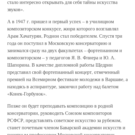
стало интересно открывать для себя тайны искусства
звуков».
А в 1947 г. пришел и первый успех – в училищном
композиторском конкурсе, жюри которого возглавлял
Арам Хачатурян, Родион стал победителем. Спустя три
года он поступил в Московскую консерваторию и
занимался сразу на двух факультетах – фортепианном и
композиторском – у педагогов Я. В. Флиера и Ю. А.
Шапорина. В качестве дипломной работы Щедрин
представил свой фортепианный концерт, отмеченный
премией на Всемирном фестивале молодежи в Варшаве, а
находясь в аспирантуре, закончил работу над балетом
«Конек-Горбунок».
Позже он будет преподавать композицию в родной
консерватории, руководить Союзом композиторов
РСФСР, представлять советское искусство за рубежом,
станет почетным членом Баварской академии искусств и
почетным профессором Московской консерватории,