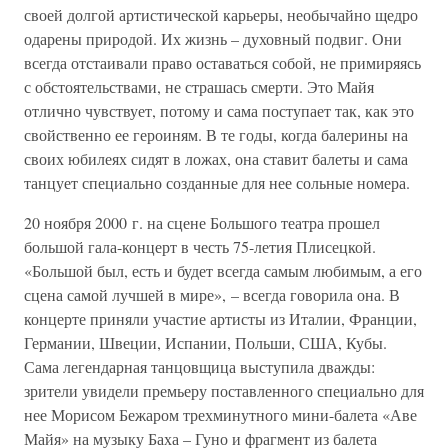
своей долгой артистической карьеры, необычайно щедро
одарены природой. Их жизнь – духовный подвиг. Они
всегда отстаивали право оставаться собой, не примиряясь
с обстоятельствами, не страшась смерти. Это Майя
отлично чувствует, потому и сама поступает так, как это
свойственно ее героиням. В те годы, когда балерины на
своих юбилеях сидят в ложах, она ставит балеты и сама
танцует специально созданные для нее сольные номера.
20 ноября 2000 г. на сцене Большого театра прошел
большой гала-концерт в честь 75-летия Плисецкой.
«Большой был, есть и будет всегда самым любимым, а его
сцена самой лучшей в мире», – всегда говорила она. В
концерте приняли участие артисты из Италии, Франции,
Германии, Швеции, Испании, Польши, США, Кубы.
Сама легендарная танцовщица выступила дважды:
зрители увидели премьеру поставленного специально для
нее Морисом Бежаром трехминутного мини-балета «Аве
Майя» на музыку Баха – Гуно и фрагмент из балета