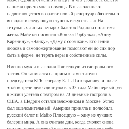
написал просто мне в помощь. В вызволение от
надвигающегося возраста: новый репертуар обязательно
выводит в следующую ступень искусства…» На
титульных листах четырех балетов Родиона стоит имя
жены. Майе он посвятил «Конька-Горбунка», «Анну
Каренину», «Чайку», «Даму с собачкой». Его гений,
любовь и самопожертвование помогают ей до сих пор
быть в форме, не терять веры в собственные силы.
Именно муж и вызволил Плисецкую из гастрольного
застоя. Он записался на прием к заместителю
председателя КГБ генералу Е. П. Питовранову, и после
этой встречи дело сдвинулось: в 33 года Майя первый раз
в жизни улетела с театром на 73-дневные гастроли в
США, а Щедрин остался заложником в Москве. Успех
был ошеломительный. Америка приняла и полюбила
русский балет и Майю Плисецкую – одну из лучших
балерин мира. А она считала дни, когда сможет снова
увидеть мужа, который все это время не находил себе