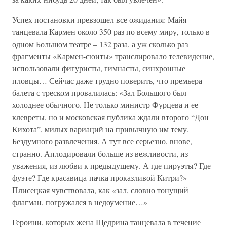
Успех постановки превзошел все ожидания: Майя
танцевала Кармен около 350 раз по всему миру, только в
одном Большом театре – 132 раза, а уж сколько раз
фрагменты «Кармен-сюиты» транслировало телевидение,
использовали фигуристы, гимнасты, синхронные
пловцы… Сейчас даже трудно поверить, что премьера
балета с треском провалилась: «Зал Большого был
холоднее обычного. Не только министр Фурцева и ее
клевреты, но и московская публика ждали второго “Дон
Кихота”, милых вариаций на привычную им тему.
Бездумного развлечения. А тут все серьезно, внове,
странно. Аплодировали больше из вежливости, из
уважения, из любви к предыдущему. А где пируэты? Где
фуэте? Где красавица-пачка проказливой Китри?»
Плисецкая чувствовала, как «зал, словно тонущий
флагман, погружался в недоумение…»
Героини, которых жена Щедрина танцевала в течение