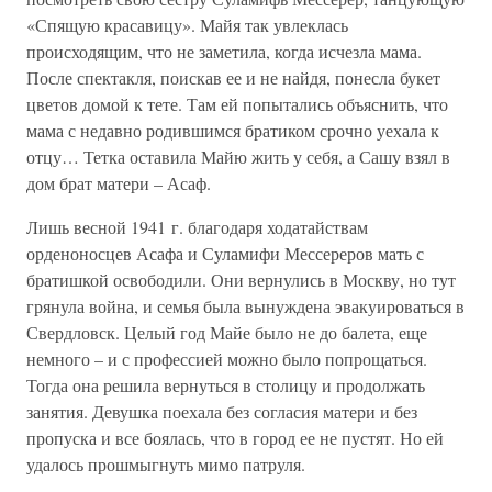
«Спящую красавицу». Майя так увлеклась
происходящим, что не заметила, когда исчезла мама.
После спектакля, поискав ее и не найдя, понесла букет
цветов домой к тете. Там ей попытались объяснить, что
мама с недавно родившимся братиком срочно уехала к
отцу… Тетка оставила Майю жить у себя, а Сашу взял в
дом брат матери – Асаф.
Лишь весной 1941 г. благодаря ходатайствам
орденоносцев Асафа и Суламифи Мессереров мать с
братишкой освободили. Они вернулись в Москву, но тут
грянула война, и семья была вынуждена эвакуироваться в
Свердловск. Целый год Майе было не до балета, еще
немного – и с профессией можно было попрощаться.
Тогда она решила вернуться в столицу и продолжать
занятия. Девушка поехала без согласия матери и без
пропуска и все боялась, что в город ее не пустят. Но ей
удалось прошмыгнуть мимо патруля.