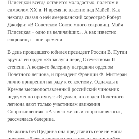
Плисецкой всегда останется молодостью, полетом и
символом XX в. И время не властно над Майей. Как
некогда сказал о ней американский хореограф Роберт
Джофри: «В Советском Союзе много сокровищ. Майя
Плисецкая – одно из величайших». А как известно,
сокровища – вне времени.
В день прошедшего юбилея президент России В. Путин
вручил ей орден «За заслуги перед Отечеством» II
степени. А когда-то балерину наградили орденом
Почетного легиона, и президент Франции Ф. Миттеран
лично прикрепил награду к ее костюму. Однажды в
Кремле высокопоставленный российский чиновник
недоуменно протянул: «Я думал, что орден Почетного
легиона дают только участникам движения
Сопротивления». «А я всю жизнь и сопротивлялась», –
рассмеялась балерина.
Но жизнь без Щедрина она представить себе не могла
никогда: «Даже в хрустальном замке на каких-нибудь