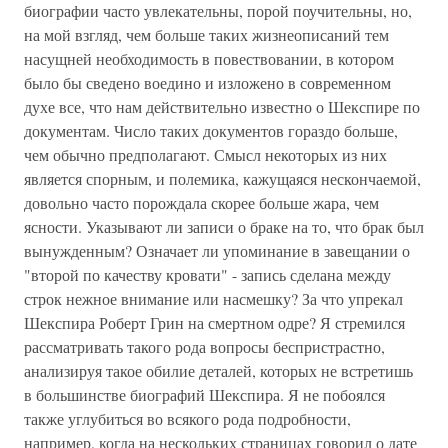
биографии часто увлекательны, порой поучительны, но,
на мой взгляд, чем больше таких жизнеописаний тем
насущней необходимость в повествовании, в котором
было бы сведено воедино и изложено в современном
духе все, что нам действительно известно о Шекспире по
документам. Число таких документов гораздо больше,
чем обычно предполагают. Смысл некоторых из них
является спорным, и полемика, кажущаяся нескончаемой,
довольно часто порождала скорее больше жара, чем
ясности. Указывают ли записи о браке на то, что брак был
вынужденным? Означает ли упоминание в завещании о
"второй по качеству кровати" - запись сделана между
строк нежное внимание или насмешку? За что упрекал
Шекспира Роберт Грин на смертном одре? Я стремился
рассматривать такого рода вопросы беспристрастно,
анализируя такое обилие деталей, которых не встретишь
в большинстве биографий Шекспира. Я не побоялся
также углубиться во всякого рода подробности,
например, когда на нескольких страницах говорил о дате