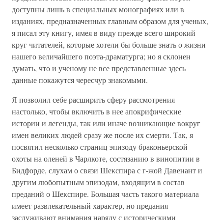
доступны лишь в специальных монографиях или в
изданиях, предназначенных главным образом для ученых,
я писал эту книгу, имея в виду прежде всего широкий
круг читателей, которые хотели бы больше знать о жизни
нашего величайшего поэта-драматурга; но я склонен
думать, что и ученому не все представленные здесь
данные покажутся чересчур знакомыми.
Я позволил себе расширить сферу рассмотрения
настолько, чтобы включить в нее апокрифические
истории и легенды, так или иначе возникающие вокруг
имен великих людей сразу же после их смерти. Так, я
посвятил несколько страниц эпизоду браконьерской
охоты на оленей в Чарлкоте, состязанию в винопитии в
Бидфорде, слухам о связи Шекспира с г-жой Давенант и
другим любопытным эпизодам, входящим в состав
преданий о Шекспире. Большая часть такого материала
имеет развлекательный характер, но предания
заслуживают внимания наряду с историческими