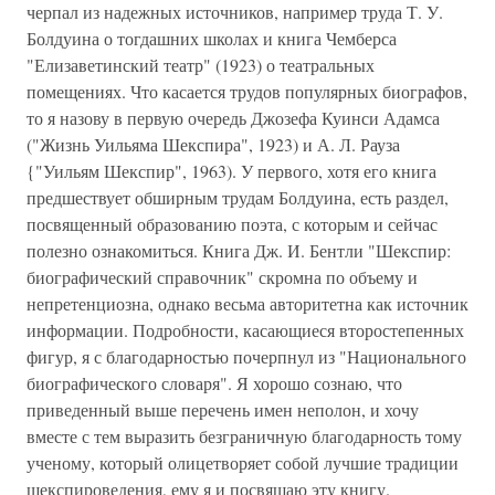
черпал из надежных источников, например труда Т. У.
Болдуина о тогдашних школах и книга Чемберса
"Елизаветинский театр" (1923) о театральных
помещениях. Что касается трудов популярных биографов,
то я назову в первую очередь Джозефа Куинси Адамса
("Жизнь Уильяма Шекспира", 1923) и А. Л. Рауза
{"Уильям Шекспир", 1963). У первого, хотя его книга
предшествует обширным трудам Болдуина, есть раздел,
посвященный образованию поэта, с которым и сейчас
полезно ознакомиться. Книга Дж. И. Бентли "Шекспир:
биографический справочник" скромна по объему и
непретенциозна, однако весьма авторитетна как источник
информации. Подробности, касающиеся второстепенных
фигур, я с благодарностью почерпнул из "Национального
биографического словаря". Я хорошо сознаю, что
приведенный выше перечень имен неполон, и хочу
вместе с тем выразить безграничную благодарность тому
ученому, который олицетворяет собой лучшие традиции
шекспироведения, ему я и посвящаю эту книгу.