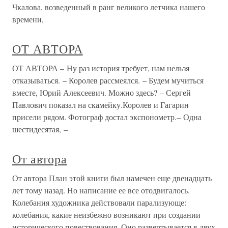
Чкалова, возведенный в ранг великого летчика нашего
времени,
ОТ АВТОРА
ОТ АВТОРА – Ну раз история требует, нам нельзя
отказывать­ся. – Королев рассмеялся. – Будем мучиться
вместе, Юрий Алексеевич. Можно здесь? – Сергей
Павлович показал на скамейку.Королев и Гагарин
присели рядом. Фотограф достал экспонометр.– Одна
шестидесятая, –
От автора
От автора План этой книги был намечен еще двенадцать
лет тому назад. Но написание ее все отодвигалось.
Колебания художника действовали парализующе:
колебания, какие неизбежно возникают при создании
исторического повествования. Оно развертывается в двух