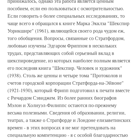
принижалось, однако эта работа является ценным
пособием, если ею пользоваться с осмотрительностью.
Если говорить о более специальных исследованиях, то
чаще всего я обращался к книге Марка Экклза "Шекспир
Уорикшире" (1961), являющейся своего рода чудом еж,
того обобщения. Вопросы, связанные со Стратфордом,
любовью изучены Эдгаром Фриппом в нескольких
трудах, представляющих собой серьезный вклад в
шекспироведение, из которых наиболее полным является
его последняя книга "Шекспир. Человек и художник"
(1938). Столь же ценны и четыре тома "Протоколов и
счетов городской корпорации Стратфорда-на-Эйвоне"
(1921-1930), который Фрипп подготовил к печати вместе
с Ричардом Сэвиджем. Из более ранних биографов
Мэлон и Холиуэл-Филиппс остаются по-прежнему
весьма полезными. Сведения об образовании, религии,
театрах, а также о Стратфорде и Лондоне елизаветинских
времен - в этих вопросах я не мог претендовать на
специальную компетенцию - я с особой благодарностью