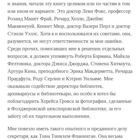
и знания, читали эту книгу целиком или по частям в том
или ином ее варианте. Это доктор Леви Фокс, профессор
Роланд Машет Фрай, Ричард Хозли, Джеймс
Макменеуей, Кеннет Мюр, доктор Валери Перл и доктор
Стэнли Уэллс. Хотя я и воспользовался их советами, они,
разумеется, не несут ответственности за мои ошибки.
Среди прочих, помогавших мне в решении отдельных
вопросов, я должен упомянуть Роберта Бэрмана, Майкла
Фелтовика, доктора Дэвиса Джорджа, Стивена Хиткоута,
Артура Кина, преподобного Эрика Макдерметта, Ричарда
Праудфута, Роду Серлин и Кэтрин Уильяме. Мне
оказывали содействие директора библиотек,
архивариусы и библиотекари, но особо я хотел бы
поблагодарить Хорейса Гровса за фотографии, сделанные
в Фолджеровской шекспировской библиотеке, за его
заботу об их тщательном выполнении.
Мне повезло иметь такого опытного и преданного делу
секретаря, как Тина Тинкхем Фланинган. Она весьма