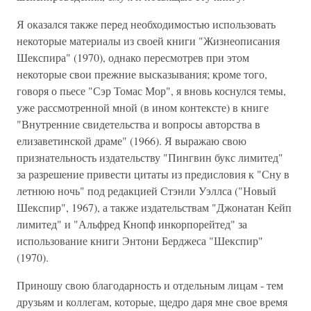
Я оказался также перед необходимостью использовать
некоторые материалы из своей книги "Жизнеописания
Шекспира" (1970), однако пересмотрев при этом
некоторые свои прежние высказывания; кроме того,
говоря о пьесе "Сэр Томас Мор", я вновь коснулся темы,
уже рассмотренной мной (в ином контексте) в книге
"Внутренние свидетельства и вопросы авторства в
елизаветинской драме" (1966). Я выражаю свою
признательность издательству "Пингвин букс лимитед"
за разрешение привести цитаты из предисловия к "Сну в
летнюю ночь" под редакцией Стэнли Уэллса ("Новый
Шекспир", 1967), а также издательствам "Джонатан Кейп
лимитед" и "Альфред Кнопф инкорпорейтед" за
использование книги Энтони Берджеса "Шекспир"
(1970).
Приношу свою благодарность и отдельным лицам - тем
друзьям и коллегам, которые, щедро даря мне свое время