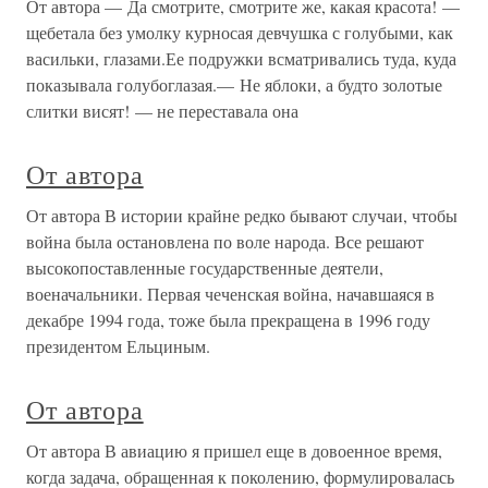
От автора — Да смотрите, смотрите же, какая красота! —
щебетала без умолку курносая девчушка с голубыми, как
васильки, глазами.Ее подружки всматривались туда, куда
показывала голубоглазая.— Не яблоки, а будто золотые
слитки висят! — не переставала она
От автора
От автора В истории крайне редко бывают случаи, чтобы
война была остановлена по воле народа. Все решают
высокопоставленные государственные деятели,
военачальники. Первая чеченская война, начавшаяся в
декабре 1994 года, тоже была прекращена в 1996 году
президентом Ельциным.
От автора
От автора В авиацию я пришел еще в довоенное время,
когда задача, обращенная к поколению, формулировалась