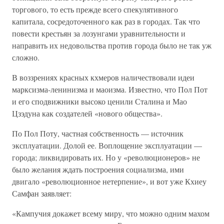
торгового, то есть прежде всего спекулятивного
капитала, сосредоточенного как раз в городах. Так что
повести крестьян за лозунгами уравнительности и
направить их недовольства против города было не так уж
сложно.
В воззрениях красных кхмеров наличествовали идеи
марксизма-ленинизма и маоизма. Известно, что Пол Пот
и его сподвижники высоко ценили Сталина и Мао
Цзэдуна как создателей «нового общества».
По Пол Поту, частная собственность — источник
эксплуатации. Долой ее. Воплощение эксплуатации —
города; ликвидировать их. Но у «революционеров» не
было желания ждать построения социализма, ими
двигало «революционное нетерпение», и вот уже Кхиеу
Самфан заявляет:
«Кампучия докажет всему миру, что можно одним махом