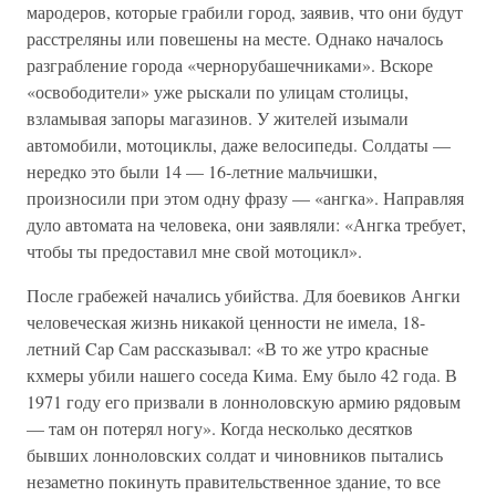
мародеров, которые грабили город, заявив, что они будут
расстреляны или повешены на месте. Однако началось
разграбление города «чернорубашечниками». Вскоре
«освободители» уже рыскали по улицам столицы,
взламывая запоры магазинов. У жителей изымали
автомобили, мотоциклы, даже велосипеды. Солдаты —
нередко это были 14 — 16-летние мальчишки,
произносили при этом одну фразу — «ангка». Направляя
дуло автомата на человека, они заявляли: «Ангка требует,
чтобы ты предоставил мне свой мотоцикл».
После грабежей начались убийства. Для боевиков Ангки
человеческая жизнь никакой ценности не имела, 18-
летний Cap Сам рассказывал: «В то же утро красные
кхмеры убили нашего соседа Кима. Ему было 42 года. В
1971 году его призвали в лонноловскую армию рядовым
— там он потерял ногу». Когда несколько десятков
бывших лонноловских солдат и чиновников пытались
незаметно покинуть правительственное здание, то все