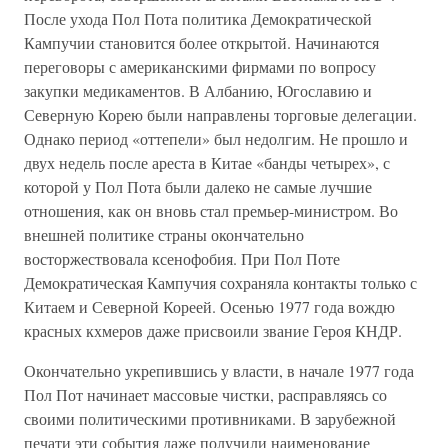
После ухода Пол Пота политика Демократической
Кампучии становится более открытой. Начинаются
переговоры с американскими фирмами по вопросу
закупки медикаментов. В Албанию, Югославию и
Северную Корею были направлены торговые делегации.
Однако период «оттепели» был недолгим. Не прошло и
двух недель после ареста в Китае «банды четырех», с
которой у Пол Пота были далеко не самые лучшие
отношения, как он вновь стал премьер-министром. Во
внешней политике страны окончательно
восторжествовала ксенофобия. При Пол Поте
Демократическая Кампучия сохраняла контакты только с
Китаем и Северной Кореей. Осенью 1977 года вождю
красных кхмеров даже присвоили звание Героя КНДР.
Окончательно укрепившись у власти, в начале 1977 года
Пол Пот начинает массовые чистки, расправляясь со
своими политическими противниками. В зарубежной
печати эти события даже получили наименование