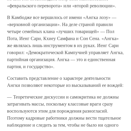
«февральского переворота» или «второй революции».
В Камбодже все вершилось от имени «Ангка лоэу» —
«верховной организации». На деле страной правили
четыре семейных клана «лучших товарищей» — Пол
Пота, Иенг Сари, Кхиеу Самфана и Сон Сена. «Ангка»
же являлась лишь инструментом в их руках. Иенг Сари
говорил: «Демократической Кампучией управляет Ангка,
партийная организация. Ангка — это и единственная
партия, и государство».
Составить представление о характере деятельности
Ангки позволяют некоторые из высказываний ее вождей:
— Теоретические дискуссии и самокритика не должны
затрагивать массы, поскольку классовые враги сразу
воспользуются этим для порождения разногласий.
Поэтому кадровые работники должны вести тщательное
наблюдение и следить за тем, чтобы не было ни одного