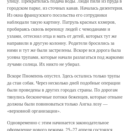
улицу. Прекратилась подача воды. Люди пили из пруда в
городском парке, из сточных канав. Началась дизентерия.
Из окна французского посольства его сотрудники
наблюдали такую картину. Патруль красных кхмеров,
пробираясь сквозь вереницу людей с чемоданами и
узлами, оттеснил отца и мать от детей, которых тут же
направили в другую колонну. Родители бросились за
ними и тут же были застрелены. Вскоре вся дорога была
усеяна трупами, которые начали разлагаться под жаркими
лучами солнца. Их никто не убирал.
Вскоре Пномпень опустел. Здесь остались только трупы
да стаи собак. Через несколько дней подобные операции
были проведены в других городах страны. По дорогам
тянулись бесконечные потоки беженцев, которые отныне
должны были повиноваться только Ангка лоэу —
«верховной организации».
Одновременно с этим начинается законодательное
оформление нового режима. 25–27 апреля состоялся