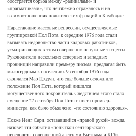
обостряется борьба между «радикалами» и
«прагматиками», что неизбежно отражалось и на
взаимоотношениях политических фракций в Камбодже.
Нарастающие массовые репрессии, осуществляемые
группировкой Пол Пота, к середине 1976 года стали
вызывать недовольство части кадровых работников,
усматривающих в этом совершенно ненужные эксцессы.
Руководители нескольких северных и западных
провинций направили премьеру письма, предлагая быть
милосердным к населению. 9 сентября 1976 года
скончался Мао Цзэдун, что еще больше осложнило
положение Пол Пота, который лишился
могущественного покровителя. Следствием этого стало
смещение 27 сентября Пол Пота с поста премьер-
министра, как было объявлено, «по состоянию здоровья».
Позже Иенг Сари, остававшийся «правой рукой» вождя,
назовет эти события «попыткой сентябрьского
переворота, совершенной агентами Вьетнама и КГБ».