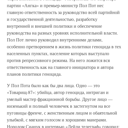
партии «Ангка» и премьер-министр Пол Пот нес
главную ответственность за руководство всей партийной
и государственной деятельностью, разработку
внутренней и внешней политики и обеспечение
руководства на разных уровнях исполнительной власти.
Пол Пот лично руководил внутренними делами,
особенно претворением в жизнь политики геноцида в тех
населенных пунктах, население которых выступало
против репрессивного режима. На него ложится вся
ответственность как на главного инициатора и автора
планов политики геноцида.
У Пол Пота было как бы два лица. Одно — это
«Товарищ-87»: убийца, автор геноцида, интриган и
умелый мастер фракционной борьбы. Другое лицо —
низенький и полный человечек в застегнутом на все
пуговицы френче, с женственным лицом и обаятельной
улыбкой, с мягким голосом и хорошими манерами.
Нородом Сианук в интервью «Дейли телеграф» говорил: