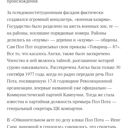
происхождения.
За псевдоконституционным фасадом фактически
создавался огромный концлагерь, «военная казарма».
Государство было разделено на шесть военных зон, те —
на районы, носившие порядковые номера. Районы
делились на «пхумы» — деревни и «кхумы» — общины.
Сам Пол Пот подписывал свои приказы «Товарищ— 87».
Все то, что касалось Ангки, также было засекречено.
Членство в ней являлось тайной, разглашение которой
сурово наказывалось. Рассекречена Ангка была только 30
сентября 1977 года, когда по радио передали речь Пол
Пота, посвященную 17-й годовщине Революционной
организации, впервые названной уже официально —
Коммунистической партией Кампучии. Тогда же стала
известна и партийная должность премьера Пол Пота —
генеральный секретарь ЦК компартии.
В «Обвинительном акте по делу клики Пол Пота — Иенг
Сари, виновной в геноциде» говорилось, что секретарь