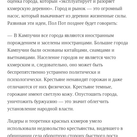
оценка города, который «эксплуатирует и разоряет
кхмерскую деревню». Город и рынок — это огромный
насос, который выкачивает из деревни жизненные силы.
Развивая эти идеи, Пол Пот позднее будет говорить:
— В Кампучии все города являются иностранным
порождением и заселены иностранцами. Большие города
Кампучии были основаны китайцами, сиамцами и
вьетнамцами. Население городов не является чисто
кхмерским и, следовательно, оно может быть
беспрепятственно устранено политически и
психологически. Крестьяне ненавидят горожан и даже
отличаются от них физически. Крестьяне темные,
горожане имеют светлую кожу. Опустошить города,
уничтожить буржуазию — это значит облегчить
установление народной власти.
Лидеры и теоретики красных кхмеров умело
использовали недовольство крестьянства, видевшего в
обнищании села оборотную сторону быстрого роста