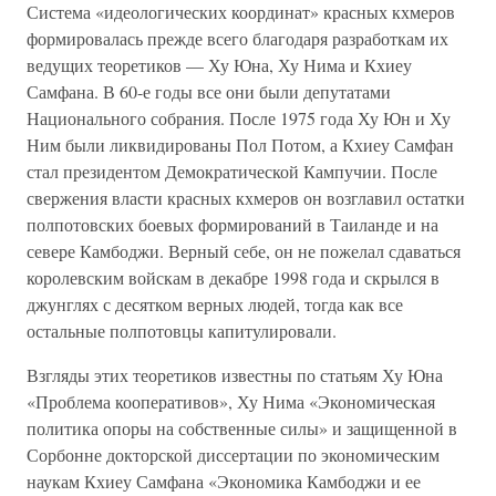
Система «идеологических координат» красных кхмеров
формировалась прежде всего благодаря разработкам их
ведущих теоретиков — Ху Юна, Ху Нима и Кхиеу
Самфана. В 60-е годы все они были депутатами
Национального собрания. После 1975 года Ху Юн и Ху
Ним были ликвидированы Пол Потом, а Кхиеу Самфан
стал президентом Демократической Кампучии. После
свержения власти красных кхмеров он возглавил остатки
полпотовских боевых формирований в Таиланде и на
севере Камбоджи. Верный себе, он не пожелал сдаваться
королевским войскам в декабре 1998 года и скрылся в
джунглях с десятком верных людей, тогда как все
остальные полпотовцы капитулировали.
Взгляды этих теоретиков известны по статьям Ху Юна
«Проблема кооперативов», Ху Нима «Экономическая
политика опоры на собственные силы» и защищенной в
Сорбонне докторской диссертации по экономическим
наукам Кхиеу Самфана «Экономика Камбоджи и ее