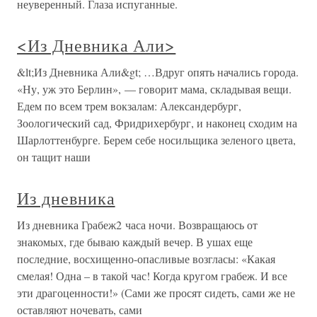
неуверенный. Глаза испуганные.
<Из Дневника Али>
&lt;Из Дневника Али&gt; …Вдруг опять начались города.
«Ну, уж это Берлин», — говорит мама, складывая вещи.
Едем по всем трем вокзалам: Александербург,
Зоологический сад, Фридрихербург, и наконец сходим на
Шарлоттенбурге. Берем себе носильщика зеленого цвета,
он тащит наши
Из дневника
Из дневника Грабеж2 часа ночи. Возвращаюсь от
знакомых, где бываю каждый вечер. В ушах еще
последние, восхищенно-опасливые возгласы: «Какая
смелая! Одна – в такой час! Когда кругом грабеж. И все
эти драгоценности!» (Сами же просят сидеть, сами же не
оставляют ночевать, сами