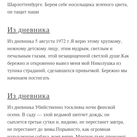
Шарлоттенбурге. Берем себе носильщика зеленого цвета,
он тащит наши
Из дневника
Из дневника 5 августа 1972 г.Я верю этому хрупкому,
нежному детскому лицу, этим мудрым, светлым и
печальным глазам, этой незащищенной светлой душе.Как
бережно и откровенно вывел меня мой Николушка из
тупика страданий, сделавшихся привычкой. Бережно мы
начинаем постигать
Из дневника
Из дневника Убийственно тоскливы ночи финской
осени. В саду — злой ведьмой шепчет дождь; он
сыплется третьи сутки и, видимо, не перестанет завтра,
не перестанет до зимы.Порывисто, как огромная
издыхающая собака, воет ветер. Мокрую тьму пронзают