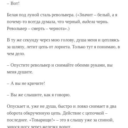
– Вот!
Белая под луной сталь револьвера. («Значит – белый, а я
почему-то всегда думала, что черный,
видела
чернь.
Револьвер – смерть – чернота».)
В ту же секунду через мою голову, душа меня и цепляясь
за шляпу, летит цепь от лорнета. Только тут я понимаю, в
чем дело.
– Опустите револьвер и снимайте обеими руками, вы
меня душите.
– А вы не кричите!
– Вы же слышите, как я говорю.
Опускает и, уже не душа, быстро и ловко снимает в два
оборота обкрученную цепь. Действие с цепочкой –
последнее. «Товарищи!» – это я слышу уже за спиной,
занося ногу через железку ворот.