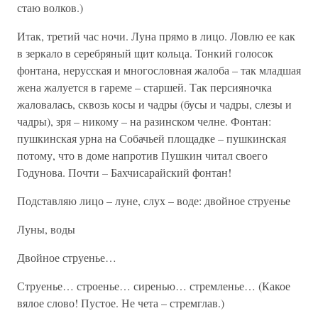
стаю волков.)
Итак, третий час ночи. Луна прямо в лицо. Ловлю ее как
в зеркало в серебряный щит кольца. Тонкий голосок
фонтана, нерусская и многословная жалоба – так младшая
жена жалуется в гареме – старшей. Так персияночка
жаловалась, сквозь косы и чадры (бусы и чадры, слезы и
чадры), зря – никому – на разинском челне. Фонтан:
пушкинская урна на Собачьей площадке – пушкинская
потому, что в доме напротив Пушкин читал своего
Годунова. Почти – Бахчисарайский фонтан!
Подставляю лицо – луне, слух – воде: двойное струенье
Луны, воды
Двойное струенье…
Струенье… строенье… сиренью… стремленье… (Какое
вялое слово! Пустое. Не чета – стремглав.)