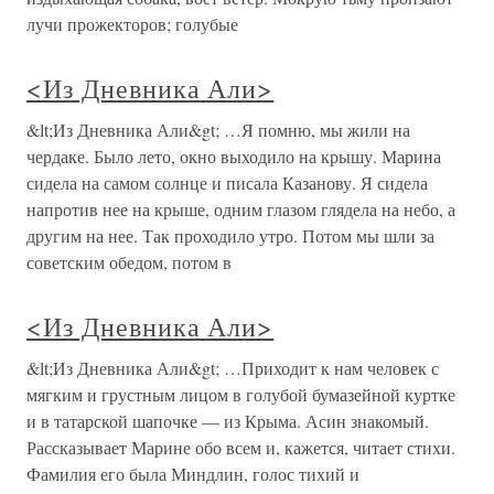
лучи прожекторов; голубые
<Из Дневника Али>
&lt;Из Дневника Али&gt; …Я помню, мы жили на
чердаке. Было лето, окно выходило на крышу. Марина
сидела на самом солнце и писала Казанову. Я сидела
напротив нее на крыше, одним глазом глядела на небо, а
другим на нее. Так проходило утро. Потом мы шли за
советским обедом, потом в
<Из Дневника Али>
&lt;Из Дневника Али&gt; …Приходит к нам человек с
мягким и грустным лицом в голубой бумазейной куртке
и в татарской шапочке — из Крыма. Асин знакомый.
Рассказывает Марине обо всем и, кажется, читает стихи.
Фамилия его была Миндлин, голос тихий и