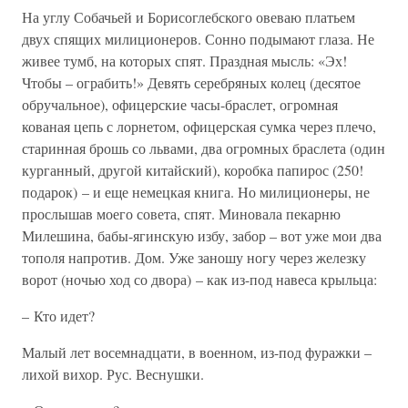
На углу Собачьей и Борисоглебского овеваю платьем
двух спящих милиционеров. Сонно подымают глаза. Не
живее тумб, на которых спят. Праздная мысль: «Эх!
Чтобы – ограбить!» Девять серебряных колец (десятое
обручальное), офицерские часы-браслет, огромная
кованая цепь с лорнетом, офицерская сумка через плечо,
старинная брошь со львами, два огромных браслета (один
курганный, другой китайский), коробка папирос (250!
подарок) – и еще немецкая книга. Но милиционеры, не
прослышав моего совета, спят. Миновала пекарню
Милешина, бабы-ягинскую избу, забор – вот уже мои два
тополя напротив. Дом. Уже заношу ногу через железку
ворот (ночью ход со двора) – как из-под навеса крыльца:
– Кто идет?
Малый лет восемнадцати, в военном, из-под фуражки –
лихой вихор. Рус. Веснушки.