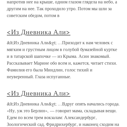
напротив нее на крыше, одним глазом глядела на небо, а
другим на нее. Так проходило утро. Потом мы шли за
советским обедом, потом в
<Из Дневника Али>
&lt;Из Дневника Али&gt; …Приходит к нам человек с
мягким и грустным лицом в голубой бумазейной куртке
и в татарской шапочке — из Крыма. Асин знакомый.
Рассказывает Марине обо всем и, кажется, читает стихи.
Фамилия его была Миндлин, голос тихий и
неуверенный. Глаза испуганные.
<Из Дневника Али>
&lt;Из Дневника Али&gt; …Вдруг опять начались города.
«Ну, уж это Берлин», — говорит мама, складывая вещи.
Едем по всем трем вокзалам: Александербург,
Зоологический сад, Фридрихербург, и наконец сходим на