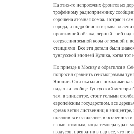
На этих-то непроезжих фронтовых дор
трофейному радиоприемнику сообщение
сброшена атомная бомба. Потряс и са
города, и подробности взрыва: ослепи
пронзивший облака, черный гриб над 
сотрясения земной коры от земной и 
станциями. Все эти детали были знако
тунгусской эпопеей Кулика, когда тот 
По приезде в Москву я обратился в С
попросил сравнить сейсмограммы тунг
Японии. Они оказались похожими как 
падал ли вообще Тунгусский метеорит?
там, в эпицентре, стоит голыми столб
европейским государством, все деревь
срезав ветви лиственниц в эпицентре,
повалив все остальные, в особенности
взрыв атомным, когда температура в м
градусов, превратив в пар все, что не