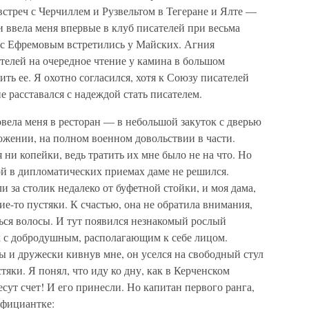
встреч с Черчиллем и Рузвельтом в Тегеране и Ялте —
и ввела меня впервые в клуб писателей при весьма
ы с Ефремовым встретились у Майских. Агния
телей на очередное чтение у камина в большом
ть ее. Я охотно согласился, хотя к Союзу писателей
е расставался с надеждой стать писателем.
вела меня в ресторан — в небольшой закуток с дверью
ложении, на полном военном довольствии в части.
я ни копейки, ведь тратить их мне было не на что. Но
ой в дипломатических приемах даме не решился.
 за столик недалеко от буфетной стойки, и моя дама,
кие-то пустяки. К счастью, она не обратила внимания,
ься волосы. И тут появился незнакомый рослый
к с добродушным, располагающим к себе лицом.
 и дружески кивнув мне, он уселся на свободный стул
стяки. Я понял, что иду ко дну, как в Керченском
есут счет! И его принесли. Но капитан первого ранга,
официантке: