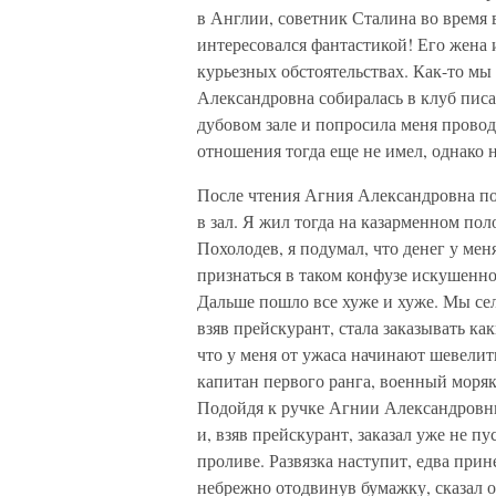
в Англии, советник Сталина во время 
интересовался фантастикой! Его жена 
курьезных обстоятельствах. Как-то м
Александровна собиралась в клуб писа
дубовом зале и попросила меня проводи
отношения тогда еще не имел, однако н
После чтения Агния Александровна по
в зал. Я жил тогда на казарменном по
Похолодев, я подумал, что денег у мен
признаться в таком конфузе искушенн
Дальше пошло все хуже и хуже. Мы сели
взяв прейскурант, стала заказывать ка
что у меня от ужаса начинают шевелит
капитан первого ранга, военный моря
Подойдя к ручке Агнии Александровны
и, взяв прейскурант, заказал уже не пу
проливе. Развязка наступит, едва прин
небрежно отодвинув бумажку, сказал 