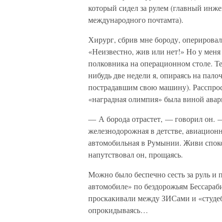
который сидел за рулем (главный инж
международного почтамта).
Хирург, сбрив мне бороду, оперировал 
«Неизвестно, жив или нет!» Но у мен
полковника на операционном столе. Тер
нибудь две недели я, опираясь на палоч
пострадавшим свою машину). Расспроси
«наградная олимпия» была виной авар
— А борода отрастет, — говорил он. 
железнодорожная в детстве, авиационн
автомобильная в Румынии. Живи споко
напутствовал он, прощаясь.
Можно было беспечно сесть за руль и
автомобиле» по бездорожьям Бессараб
проскакивали между ЗИСами и «студебе
опрокидываясь…