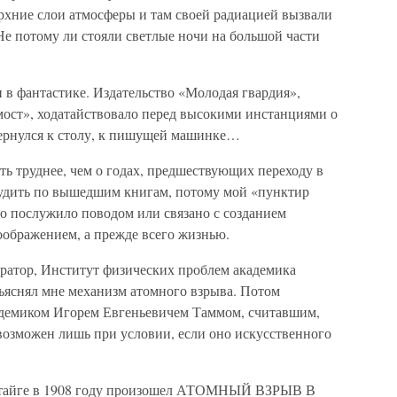
ерхние слои атмосферы и там своей радиацией вызвали
Не потому ли стояли светлые ночи на большой части
ки в фантастике. Издательство «Молодая гвардия»,
мост», ходатайствовало перед высокими инстанциями о
вернулся к столу, к пишущей машинке…
ь труднее, чем о годах, предшествующих переходу в
 судить по вышедшим книгам, потому мой «пунктир
то послужило поводом или связано с созданием
оображением, а прежде всего жизнью.
тератор, Институт физических проблем академика
яснял мне механизм атомного взрыва. Потом
кадемиком Игорем Евгеньевичем Таммом, считавшим,
возможен лишь при условии, если оно искусственного
кой тайге в 1908 году произошел АТОМНЫЙ ВЗРЫВ В