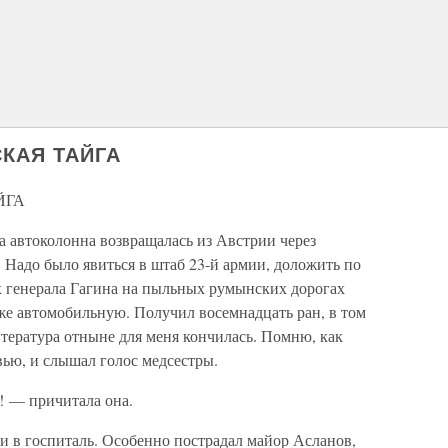
СКАЯ ТАЙГА
ЙГА
а автоколонна возвращалась из Австрии через
Надо было явиться в штаб 23-й армии, доложить по
 генерала Гагина на пыльных румынских дорогах
 уже автомобильную. Получил восемнадцать ран, в том
литература отныне для меня кончилась. Помню, как
вью, и слышал голос медсестры.
! — причитала она.
и в госпиталь. Особенно пострадал майор Асланов,