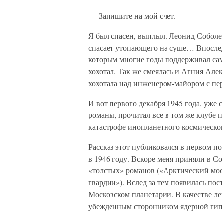
— Запишите на мой счет.
Я был спасен, выплыл. Леонид Соболев
спасает утопающего на суше… Впоследс
которым многие годы поддерживал сам
хохотал. Так же смеялась и Агния Але
хохотала над инженером-майором с пер
И вот первого декабря 1945 года, уже
романы, прочитал все в том же клубе 
катастрофе инопланетного космическог
Рассказ этот публиковался в первом 
в 1946 году. Вскоре меня приняли в С
«толстых» романов («Арктический мо
гвардии»). Вслед за тем появилас
Московском планетарии. В качестве ле
убежденным сторонником ядерной гипо