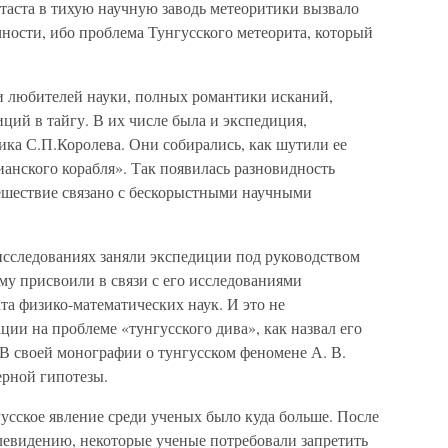
таста в тихую научную заводь метеоритики вызвало
ности, ибо проблема Тунгусского метеорита, который
 и любителей науки, полных романтики исканий,
иций в тайгу. В их числе была и экспедиция,
ика С.П.Королева. Они собирались, как шутили ее
ианского корабля». Так появилась разновидность
ешествие связано с бескорыстными научными
исследованиях заняли экспедиции под руководством
му присвоили в связи с его исследованиями
та физико-математических наук. И это не
ии на проблеме «тунгусского дива», как назвал его
 В своей монографии о тунгусском феномене А. В.
ерной гипотезы.
гусское явление среди ученых было куда больше. После
елевидению, некоторые ученые потребовали запретить