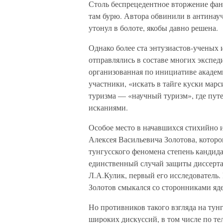
Столь беспрецедентное вторжение фан
там бурю. Автора обвинили в антинауч
утонул в болоте, якобы давно решена.
Однако более ста энтузиастов-ученых
отправлялись в составе многих экспед
организованная по инициативе академ
участники, «искать в тайге куски марс
туризма — «научный туризм», где пут
исканиями.
Особое место в начавшихся стихийно 
Алексея Васильевича Золотова, которо
тунгусского феномена степень кандида
единственный случай защиты диссертац
Л.А.Кулик, первый его исследователь.
Золотов смыкался со сторонниками яд
Но противников такого взгляда на тун
широких дискуссий, в том числе по т