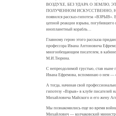
ВОЗДУХЕ, БЕЗ УДАРА О ЗЕМЛЮ, 
ПОЛУЧЕННОМ ИСКУССТВЕННО, НО 
появился рассказ-гипотеза «ВЗРЫВ». В
цепной реакции взрыва, погубившего в
инопланетный корабль…
Главному герою этого рассказа придан
профессора Ивана Антоновича Ефремо
многообещающим писателем, в кабине
М.И.Тюрина.
С непреодолимой грустью, став ныне 
Ивана Ефремова, вспоминаю о нем — 
А тогда, начиная свой профессиональн
гипотезу «Взрыв» в клубе писателей н
Михайловича Майского и его жену Аг
Мы познакомились еще во время войны
Михайлович — колчаковский министр 