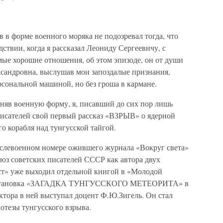
 в форме военного моряка не подозревал тогда, что
твии, когда я рассказал Леониду Сергеевичу, с
ые хорошие отношения, об этом эпизоде, он от души
ксандровна, выслушав мои запоздалые признания,
сональной машиной, но без гроша в кармане.
 сняв военную форму, я, писавший до сих пор лишь
писателей свой первый рассказ «ВЗРЫВ» о ядерной
о корабля над тунгусской тайгой.
послевоенном номере ожившего журнала «Вокруг света»
оюз советских писателей СССР как автора двух
ст» уже выходил отдельной книгой в «Молодой
ь постановка «ЗАГАДКА ТУНГУССКОГО МЕТЕОРИТА» в
ктора в ней выступал доцент Ф.Ю.Зигель. Он стал
тезы тунгусского взрыва.