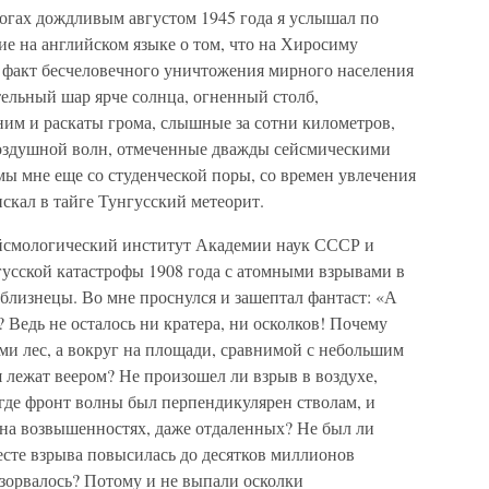
огах дождливым августом 1945 года я услышал по
 на английском языке о том, что на Хиросиму
м факт бесчеловечного уничтожения мирного населения
тельный шар ярче солнца, огненный столб,
ним и раскаты грома, слышные за сотни километров,
воздушной волн, отмеченные дважды сейсмическими
мы мне еще со студенческой поры, со времен увлечения
искал в тайге Тунгусский метеорит.
ейсмологический институт Академии наук СССР и
усской катастрофы 1908 года с атомными взрывами в
близнецы. Во мне проснулся и зашептал фантаст: «А
 Ведь не осталось ни кратера, ни осколков! Почему
ами лес, а вокруг на площади, сравнимой с небольшим
я лежат веером? Не произошел ли взрыв в воздухе,
 где фронт волны был перпендикулярен стволам, и
 на возвышенностях, даже отдаленных? Не был ли
есте взрыва повысилась до десятков миллионов
 взорвалось? Потому и не выпали осколки