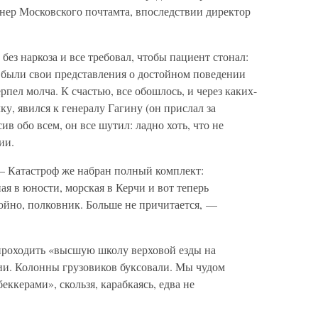
енер Московского почтамта, впоследствии директор
без наркоза и все требовал, чтобы пациент стонал:
я были свои представления о достойном поведении
пел молча. К счастью, все обошлось, и через каких-
ку, явился к генералу Гагину (он прислал за
в обо всем, он все шутил: ладно хоть, что не
ии.
— Катастроф же набран полный комплект:
ая в юности, морская в Керчи и вот теперь
йно, полковник. Больше не причитается, —
 проходить «высшую школу верховой езды на
ии. Колонны грузовиков буксовали. Мы чудом
ккерами», скользя, карабкаясь, едва не