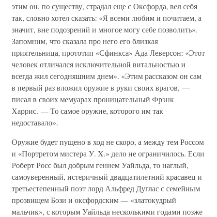
этим он, по существу, страдал еще с Оксфорда, вел себя
так, словно хотел сказать: «Я всеми любим и почитаем, а
значит, вне подозрений и многое могу себе позволить».
Запомним, что сказала про него его близкая
приятельница, прототип «Сфинкса» Ада Леверсон: «Этот
человек отличался исключительной витальностью и
всегда жил сегодняшним днем». «Этим рассказом он сам
в первый раз вложил оружие в руки своих врагов, —
писал в своих мемуарах проницательный Фрэнк
Харрис. — То самое оружие, которого им так
недоставало».
Оружие будет пущено в ход не скоро, а между тем Россом
и «Портретом мистера У. X.» дело не ограничилось. Если
Роберт Росс был добрым гением Уайльда, то наглый,
самоуверенный, истеричный двадцатилетний красавец и
третьестепенный поэт лорд Альфред Дуглас с семейным
прозвищем Бози и оксфордским — «златокудрый
мальчик», с которым Уайльда несколькими годами позже