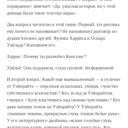
оправдание» замечает: «Да, ужасная история, но у этой
девицы были такие толстые икры».
Два вопроса читателю в этой связи. Первый: эта реплика
ему ничего не напоминает? Не напоминает разговор по
душам близких друзей, Фрэнка Харриса и Оскара
Уайльда? Напомним его.
Харрис:
Почему ты разлюбил Констанс?
Уайльд:
Она подурнела, стала грузной, бесформенной.
И второй вопрос: Какой еще вымышленный — в отличие
от Уэйнрайта — персонаж испытывал, убивая, «чувство
собственного всевластия»? Кто, вслед за Уэйнрайтом,
говорил: «Хочу властвовать над своими чувствами»? Кто
даже внешне похож на Уэйнрайта? У Уэйнрайта
«пышные локоны, прекрасные глаза, тонкие белые руки».
У его литературного двойника «ясные голубые глаза,
золотистые кудри, изящный рисунок алого рта». Кто,