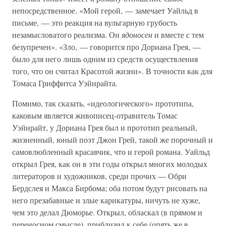
непосредственное. «Мой герой, — замечает Уайльд в
письме, — это реакция на вульгарную грубость
незамысловатого реализма. Он
ядоносен
и вместе с тем
безупречен». «Зло, — говорится про Дориана Грея, —
было для него лишь одним из средств осуществления
того, что он считал Красотой жизни». В точности как для
Томаса Гриффитса Уэйнрайта.
Помимо, так сказать, «идеологического» прототипа,
каковым является живописец-отравитель Томас
Уэйнрайт, у Дориана Грея был и прототип реальный,
жизненный, юный поэт Джон Грей, такой же порочный и
самовлюбленный красавчик, что и герой романа. Уайльд
открыл Грея, как он в эти годы открыл многих молодых
литераторов и художников, среди прочих — Обри
Бердслея и Макса Бирбома; оба потом будут рисовать на
него презабавные и злые карикатуры, ничуть не хуже,
чем это делал Дюморье. Открыл, обласкал (в прямом и
переносном смысле), приблизил к себе (опять же в