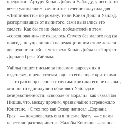
предложил Артуру Конан Дойлу и Уайльду, у него в тот
вечер ужинавшим, сочинить в течение полугода для
«Липпинкоттс» по роману, то ли Конан Дойл и Уайльд,
разгорячившись от выпитого, сами вызвались это
сделать. Как бы то ни было, победителей в этом
«соревновании» не оказалось. Спустя без малого год (за
полгода не управились) на редакционном столе лежали
две рукописи: «Знак четырех» Конан Дойла и «Портрет
Дориана Грея» Уайльда.
Уайльд пишет письмо за письмом, адресуя их и
издателям, и рецензентам, однако его спор с критиками
— это разговор слепого с глухим: критики его не слышат,
они почти единодушно обвиняют Уайльда в
безнравственности, «свободе от морали», как сказал бы
Ницше, что, между прочим, чрезвычайно встревожило
Констанс. «С тех пор как Оскар написал „Дориана
Грея“, — пожаловалась она в письме брату, — с нами
перестали разговаривать». Жалобы Констанс — явное