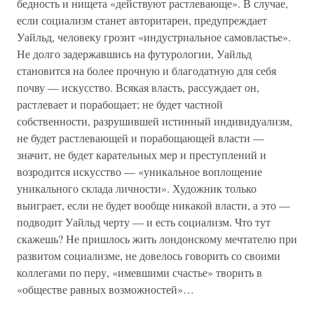
бедность и нищета «действуют растлевающе». В случае,
если социализм станет авторитарен, предупреждает
Уайльд, человеку грозит «индустриальное самовластье».
Не долго задержавшись на футурологии, Уайльд
становится на более прочную и благодатную для себя
почву — искусство. Всякая власть, рассуждает он,
растлевает и порабощает; не будет частной
собственности, разрушившей истинный индивидуализм,
не будет растлевающей и порабощающей власти —
значит, не будет карательных мер и преступлений и
возродится искусство — «уникальное воплощение
уникального склада личности». Художник только
выиграет, если не будет вообще никакой власти, а это —
подводит Уайльд черту — и есть социализм. Что тут
скажешь? Не пришлось жить лондонскому мечтателю при
развитом социализме, не довелось говорить со своими
коллегами по перу, «имевшими счастье» творить в
«обществе равных возможностей»…