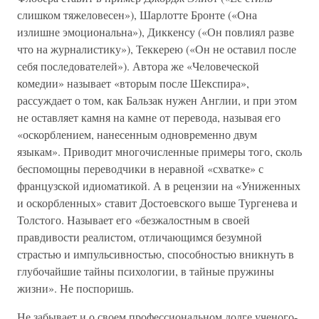
слишком тяжеловесен»), Шарлотте Бронте («Она
излишне эмоциональна»), Диккенсу («Он повлиял разве
что на журналистику»), Теккерею («Он не оставил после
себя последователей»). Автора же «Человеческой
комедии» называет «вторым после Шекспира»,
рассуждает о том, как Бальзак нужен Англии, и при этом
не оставляет камня на камне от перевода, называя его
«оскорблением, нанесенным одновременно двум
языкам». Приводит многочисленные примеры того, сколь
беспомощны переводчики в неравной «схватке» с
французской идиоматикой. А в рецензии на «Униженных
и оскорбленных» ставит Достоевского выше Тургенева и
Толстого. Называет его «безжалостным в своей
правдивости реалистом, отличающимся безумной
страстью и импульсивностью, способностью вникнуть в
глубочайшие тайны психологии, в тайные пружины
жизни». Не поспоришь.
Не забывает и о своем профессиональном долге ученого-