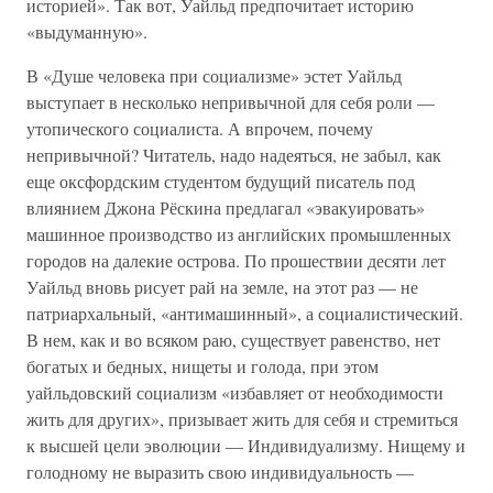
историей». Так вот, Уайльд предпочитает историю
«выдуманную».
В «Душе человека при социализме» эстет Уайльд
выступает в несколько непривычной для себя роли —
утопического социалиста. А впрочем, почему
непривычной? Читатель, надо надеяться, не забыл, как
еще оксфордским студентом будущий писатель под
влиянием Джона Рёскина предлагал «эвакуировать»
машинное производство из английских промышленных
городов на далекие острова. По прошествии десяти лет
Уайльд вновь рисует рай на земле, на этот раз — не
патриархальный, «антимашинный», а социалистический.
В нем, как и во всяком раю, существует равенство, нет
богатых и бедных, нищеты и голода, при этом
уайльдовский социализм «избавляет от необходимости
жить для других», призывает жить для себя и стремиться
к высшей цели эволюции — Индивидуализму. Нищему и
голодному не выразить свою индивидуальность —