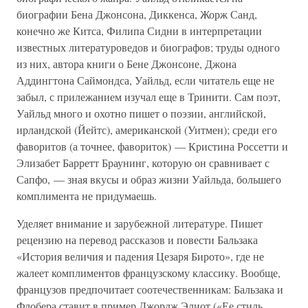
биографии Бена Джонсона, Диккенса, Жорж Санд,
конечно же Китса, Филипа Сидни в интерпретации
известных литературоведов и биографов; труды одного
из них, автора книги о Бене Джонсоне, Джона
Аддингтона Саймондса, Уайльд, если читатель еще не
забыл, с прилежанием изучал еще в Тринити. Сам поэт,
Уайльд много и охотно пишет о поэзии, английской,
ирландской (Йейтс), американской (Уитмен); среди его
фаворитов (а точнее, фавориток) — Кристина Россетти и
Элизабет Барретт Браунинг, которую он сравнивает с
Сапфо, — зная вкусы и образ жизни Уайльда, большего
комплимента не придумаешь.
Уделяет внимание и зарубежной литературе. Пишет
рецензию на перевод рассказов и повести Бальзака
«История величия и падения Цезаря Бирото», где не
жалеет комплиментов французскому классику. Вообще,
французов предпочитает соотечественникам: Бальзака и
Флобера ставит в пример Джордж Элиот («Ее стиль