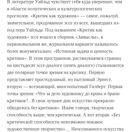
В литературе Уайльд чувствует себя куда увереннее, чем
в области политических и культурологических
прогнозов. «Критик как художник» — самое, пожалуй,
значительное, продуманное эссе из всех, вышедших из-
под пера Уайльда. Под названием «Критик как
художник» эссе вошло в сборник «Замыслы», в
первоначальном же, журнальном варианте называлось
более монументально: «Истинная задача и ценность
критики». В этом пространном, растянувшемся страниц
на шестьдесят эссе-диалоге (опять диалоге) сталкиваются
две полярные точки зрения на критику. Первую
представляет простодушный, но пытливый Эрнест,
вторую — всезнающий, многоопытный Гилберт. Первая
точка зрения: «Что за дело художнику до крика и брани
критиков?.. В свои лучшие дни искусство прекрасно
обходилось без критиков». Иначе говоря, творческая
способность выше, чем критическая. А вот вторая: «Без
критической способности невозможно никакое
художественное творчество»… Неосознанного искусства