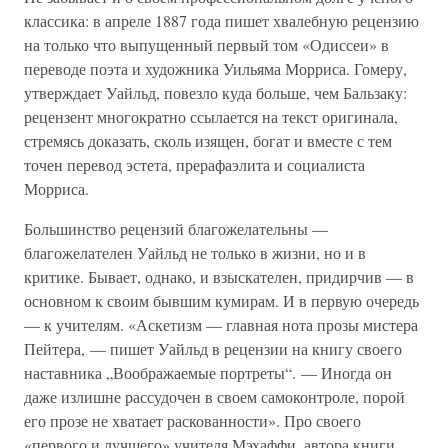
классика: в апреле 1887 года пишет хвалебную рецензию
на только что выпущенный первый том «Одиссеи» в
переводе поэта и художника Уильяма Морриса. Гомеру,
утверждает Уайльд, повезло куда больше, чем Бальзаку:
рецензент многократно ссылается на текст оригинала,
стремясь доказать, сколь изящен, богат и вместе с тем
точен перевод эстета, прерафаэлита и социалиста
Морриса.
Большинство рецензий благожелательны —
благожелателен Уайльд не только в жизни, но и в
критике. Бывает, однако, и взыскателен, придирчив — в
основном к своим бывшим кумирам. И в первую очередь
— к учителям. «Аскетизм — главная нота прозы мистера
Пейтера, — пишет Уайльд в рецензии на книгу своего
наставника „Воображаемые портреты“. — Иногда он
даже излишне рассудочен в своем самоконтроле, порой
его прозе не хватает раскованности». Про своего
«первого и лучшего» учителя Мэхаффи, автора книги