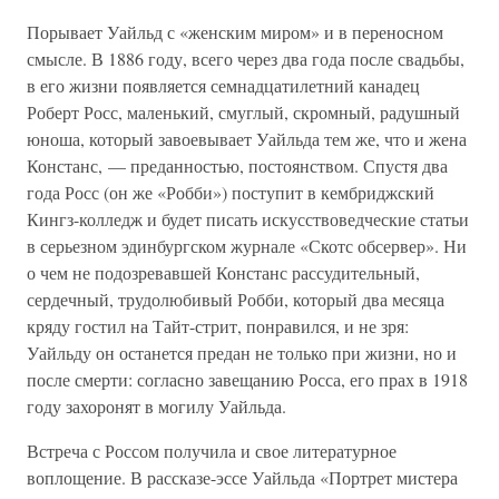
Порывает Уайльд с «женским миром» и в переносном
смысле. В 1886 году, всего через два года после свадьбы,
в его жизни появляется семнадцатилетний канадец
Роберт Росс, маленький, смуглый, скромный, радушный
юноша, который завоевывает Уайльда тем же, что и жена
Констанс, — преданностью, постоянством. Спустя два
года Росс (он же «Робби») поступит в кембриджский
Кингз-колледж и будет писать искусствоведческие статьи
в серьезном эдинбургском журнале «Скотс обсервер». Ни
о чем не подозревавшей Констанс рассудительный,
сердечный, трудолюбивый Робби, который два месяца
кряду гостил на Тайт-стрит, понравился, и не зря:
Уайльду он останется предан не только при жизни, но и
после смерти: согласно завещанию Росса, его прах в 1918
году захоронят в могилу Уайльда.
Встреча с Россом получила и свое литературное
воплощение. В рассказе-эссе Уайльда «Портрет мистера