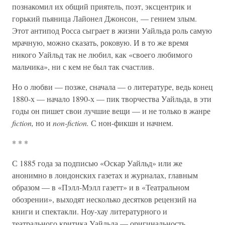
познакомил их общий приятель, поэт, эксцентрик и
горький пьяница Лайонел Джонсон, — гением злым.
Этот антипод Росса сыграет в жизни Уайльда роль самую
мрачную, можно сказать, роковую. И в то же время
никого Уайльд так не любил, как «своего любимого
мальчика», ни с кем не был так счастлив.
Но о любви — позже, сначала — о литературе, ведь конец
1880-х — начало 1890-х — пик творчества Уайльда, в эти
годы он пишет свои лучшие вещи — и не только в жанре
fiction,
но и
non-fiction.
С нон-фикшн и начнем.
* * *
С 1885 года за подписью «Оскар Уайльд» или же
анонимно в лондонских газетах и журналах, главным
образом — в «Пэлл-Мэлл газетт» и в «Театральном
обозрении», выходят несколько десятков рецензий на
книги и спектакли. Ноу-хау литературного и
театрального критика Уайльда — оригинальность,