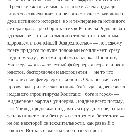
«Греческие жизнь и мысль: от эпохи Александра до
римского завоевания», пишет, что он «не только лишен
духа истинного историка, но и темперамента истинного
литератора». Про сборник стихов Реннелла Родда не без
яда замечает, что «его эмоции отличаются отменным
здоровьем и полнейшей безвредностью» — не всякому
поэту придется по душе подобный комплимент, сразу
видно, между друзьями пробежала кошка. Про прозу
Уистлера — что «словесный фейерверк автора слишком
неистов, беспорядочен и многоцветен — не то что
живописный фейерверк на холсте». Обиднее же всего
прозвучала критическая реплика Уайльда в адрес своего
недавнего (процитируем Констанс) «бога и героя» —
Алджернона Чарлза Суинберна. Обиднее всего потому,
что Уайльд продолжает отдавать мэтру должное, однако
теперь пишет о нем без прежнего трепета, более того —
не без некоторой снисходительности, как равный с
равным. Вот как с высоты своей известности