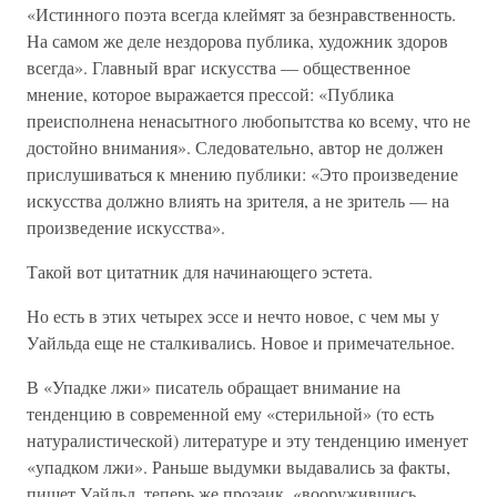
«Истинного поэта всегда клеймят за безнравственность.
На самом же деле нездорова публика, художник здоров
всегда». Главный враг искусства — общественное
мнение, которое выражается прессой: «Публика
преисполнена ненасытного любопытства ко всему, что не
достойно внимания». Следовательно, автор не должен
прислушиваться к мнению публики: «Это произведение
искусства должно влиять на зрителя, а не зритель — на
произведение искусства».
Такой вот цитатник для начинающего эстета.
Но есть в этих четырех эссе и нечто новое, с чем мы у
Уайльда еще не сталкивались. Новое и примечательное.
В «Упадке лжи» писатель обращает внимание на
тенденцию в современной ему «стерильной» (то есть
натуралистической) литературе и эту тенденцию именует
«упадком лжи». Раньше выдумки выдавались за факты,
пишет Уайльд, теперь же прозаик, «вооружившись