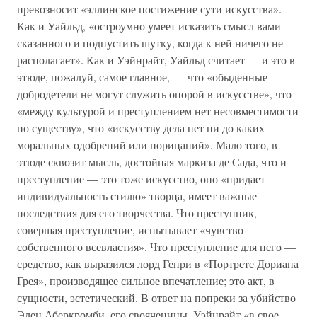
превозносит «эллинское постижение сути искусства».
Как и Уайльд, «остроумно умеет исказить смысл вами
сказанного и подпустить шутку, когда к ней ничего не
располагает». Как и Уэйнрайт, Уайльд считает — и это в
этюде, пожалуй, самое главное, — что «обыденные
добродетели не могут служить опорой в искусстве», что
«между культурой и преступлением нет несовместимости
по существу», что «искусству дела нет ни до каких
моральных одобрений или порицаний». Мало того, в
этюде сквозит мысль, достойная маркиза де Сада, что и
преступление — это тоже искусство, оно «придает
индивидуальность стилю» творца, имеет важные
последствия для его творчества. Что преступник,
совершая преступление, испытывает «чувство
собственного всевластия». Что преступление для него —
средство, как выразился лорд Генри в «Портрете Дориана
Грея», производящее сильное впечатление; это акт, в
сущности, эстетический. В ответ на попреки за убийство
Элен Аберкромби, его свояченицы, Уэйнрайт «в свое