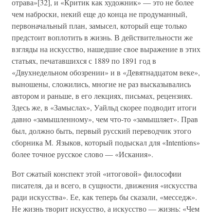
отрава»[32], и «Критик как художник» — это не более
чем наброски, некий еще до конца не продуманный,
первоначальный план, замысел, который еще только
предстоит воплотить в жизнь. В действительности же
взгляды на искусство, нашедшие свое выражение в этих
статьях, печатавшихся с 1889 по 1891 год в
«Двухнедельном обозрении» и в «Девятнадцатом веке»,
выношены, сложились, многие не раз высказывались
автором и раньше, в его лекциях, письмах, рецензиях.
Здесь же, в «Замыслах», Уайльд скорее подводит итоги
давно «замышленному», чем что-то «замышляет». Прав
был, должно быть, первый русский переводчик этого
сборника М. Языков, который подыскал для «Intentions»
более точное русское слово — «Искания».
Вот сжатый конспект этой «итоговой» философии
писателя, да и всего, в сущности, движения «искусства
ради искусства». Ее, как теперь бы сказали, «месседж».
Не жизнь творит искусство, а искусство — жизнь: «Чем