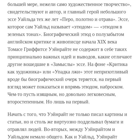
большей мере, нежели само художественное творчество»,
свидетельствуют и автор, и главный герой небольшого
эссе Уайльда тех же лет «Перо, полотно и отрава». Эссе,
которое сам Уайльд называет «этюдом» — «этюдом в
зеленых тонах». Биографический этюд о полузабытом
английском критике и живописце начала XIX века
Томасе Гриффитсе Уэйнрайте не содержит в себе таких
принципиально важных идей и выводов, какие отличают
другие вошедшие в «Замыслы» эссе. На фоне «Критика
как художника» или «Упадка лжи» этот неприхотливый
вроде бы биографический очерк теряется, на первый
взгляд может показаться и впрямь этюдом, наброском.
Чем-то пусть изящным, но довольно легковесным,
второстепенным. Но лишь на первый.
Начать с того, что Уэйнрайт не только писал картины и
статьи, но и столь же виртуозно подделывал бумаги и
отравлял людей. Во-вторых, между Уэйнрайтом и
Уайльдом немало общего. Как и Уайльд, Уэйнрайт