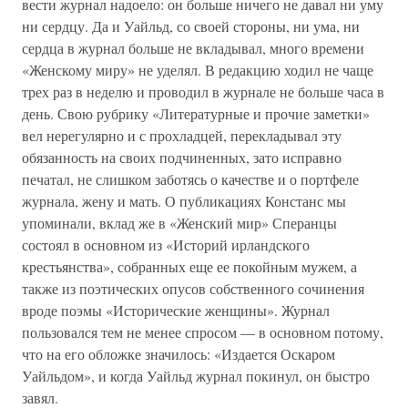
вести журнал надоело: он больше ничего не давал ни уму
ни сердцу. Да и Уайльд, со своей стороны, ни ума, ни
сердца в журнал больше не вкладывал, много времени
«Женскому миру» не уделял. В редакцию ходил не чаще
трех раз в неделю и проводил в журнале не больше часа в
день. Свою рубрику «Литературные и прочие заметки»
вел нерегулярно и с прохладцей, перекладывал эту
обязанность на своих подчиненных, зато исправно
печатал, не слишком заботясь о качестве и о портфеле
журнала, жену и мать. О публикациях Констанс мы
упоминали, вклад же в «Женский мир» Сперанцы
состоял в основном из «Историй ирландского
крестьянства», собранных еще ее покойным мужем, а
также из поэтических опусов собственного сочинения
вроде поэмы «Исторические женщины». Журнал
пользовался тем не менее спросом — в основном потому,
что на его обложке значилось: «Издается Оскаром
Уайльдом», и когда Уайльд журнал покинул, он быстро
завял.