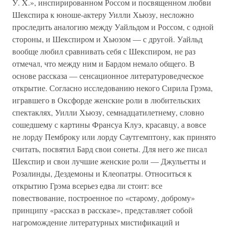
У. X.», инспирированном Россом и посвященном любви
Шекспира к юноше-актеру Уилли Хьюзу, несложно
проследить аналогию между Уайльдом и Россом, с одной
стороны, и Шекспиром и Хьюзом — с другой. Уайльд
вообще любил сравнивать себя с Шекспиром, не раз
отмечал, что между ним и Бардом немало общего. В
основе рассказа — сенсационное литературоведческое
открытие. Согласно исследованию некого Сирила Грэма,
игравшего в Оксфорде женские роли в любительских
спектаклях, Уилли Хьюзу, семнадцатилетнему, словно
сошедшему с картины Франсуа Клуэ, красавцу, а вовсе
не лорду Пемброку или лорду Саутгемптону, как принято
считать, посвятил Бард свои сонеты. Для него же писал
Шекспир и свои лучшие женские роли — Джульетты и
Розалинды, Дездемоны и Клеопатры. Относиться к
открытию Грэма всерьез едва ли стоит: все
повествование, построенное по «старому, доброму»
принципу «рассказ в рассказе», представляет собой
нагромождение литературных мистификаций и