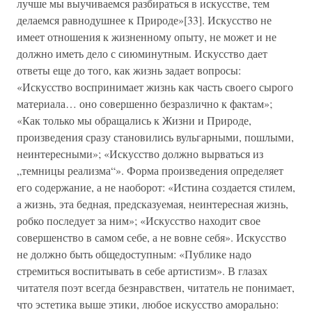
лучше мы выучиваемся разбираться в искусстве, тем
делаемся равнодушнее к Природе»[33]. Искусство не
имеет отношения к жизненному опыту, не может и не
должно иметь дело с сиюминутным. Искусство дает
ответы еще до того, как жизнь задает вопросы:
«Искусство воспринимает жизнь как часть своего сырого
материала… оно совершенно безразлично к фактам»;
«Как только мы обращались к Жизни и Природе,
произведения сразу становились вульгарными, пошлыми,
неинтересными»; «Искусство должно вырваться из
„темницы реализма“». Форма произведения определяет
его содержание, а не наоборот: «Истина создается стилем,
а жизнь, эта бедная, предсказуемая, неинтересная жизнь,
робко последует за ним»; «Искусство находит свое
совершенство в самом себе, а не вовне себя». Искусство
не должно быть общедоступным: «Публике надо
стремиться воспитывать в себе артистизм». В глазах
читателя поэт всегда безнравствен, читатель не понимает,
что эстетика выше этики, любое искусство аморально: