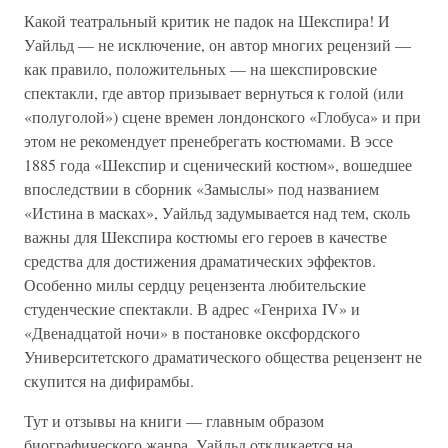
Какой театральный критик не падок на Шекспира! И
Уайльд — не исключение, он автор многих рецензий —
как правило, положительных — на шекспировские
спектакли, где автор призывает вернуться к голой (или
«полуголой») сцене времен лондонского «Глобуса» и при
этом не рекомендует пренебрегать костюмами. В эссе
1885 года «Шекспир и сценический костюм», вошедшее
впоследствии в сборник «Замыслы» под названием
«Истина в масках», Уайльд задумывается над тем, сколь
важны для Шекспира костюмы его героев в качестве
средства для достижения драматических эффектов.
Особенно милы сердцу рецензента любительские
студенческие спектакли. В адрес «Генриха IV» и
«Двенадцатой ночи» в постановке оксфордского
Университетского драматического общества рецензент не
скупится на дифирамбы.
Тут и отзывы на книги — главным образом
биографического жанра. Уайльд откликается на