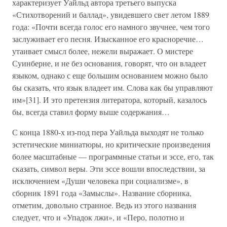
характеризует Уайльд автора третьего выпуска
«Стихотворений и баллад», увидевшего свет летом 1889
года: «Почти всегда голос его намного звучнее, чем того
заслуживает его песня. Изысканное его красноречие…
утаивает смысл более, нежели выражает. О мистере
Суинберне, и не без основания, говорят, что он владеет
языком, однако с еще большим основанием можно было
бы сказать, что язык владеет им. Слова как бы управляют
им»[31]. И это претензия литератора, который, казалось
бы, всегда ставил форму выше содержания…
С конца 1880-х из-под пера Уайльда выходят не только
эстетические миниатюры, но критические произведения
более масштабные — программные статьи и эссе, его, так
сказать, символ веры. Эти эссе вошли впоследствии, за
исключением «Души человека при социализме», в
сборник 1891 года «Замыслы». Название сборника,
отметим, довольно странное. Ведь из этого названия
следует, что и «Упадок лжи», и «Перо, полотно и