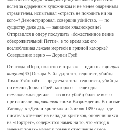
вслед за одаренным художником и не менее одаренным
отравителем, испытывал «страсть не походить ни на
кого»? Демонстрировал, совершив убийство, — по
существу даже два, — завидное хладнокровие?
Отправился в оперу послушать «божественное пение
обворожительной Патти», в то время как его
возлюбленная лежала мертвой в грязной каморке?
Совершенно верно — Дориан Грей.
От этюда «Перо, полотно и отрава» — один шаг до
opus
magnum
[35] Оскара Уайльда; эстет, гедонист, убийца
Томас Уэйнрайт — предтеча эстета, гедониста, убийцы
по имени Дориан Грей, которого — еще одна
немаловажная деталь — из всех убийц больше всего
притягивали
отравители
эпохи Возрождения. В письме
Уайльда в «Дейли кроникл» от 2 июля 1890 года, где
писатель отвечает на нападки критиков, ополчившихся
на «Портрет», содержится намек на то, что «этюд в
зеленых тонах» имеет к роману отношение самое