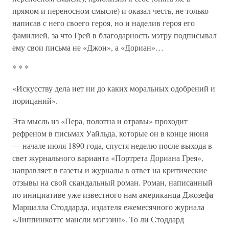
прямом и переносном смысле) и оказал честь, не только
написав с него своего героя, но и наделив героя его
фамилией, за что Грей в благодарность мэтру подписывал
ему свои письма не «Джон», а «Дориан»…
* * *
«Искусству дела нет ни до каких моральных одобрений и
порицаний».
Эта мысль из «Пера, полотна и отравы» проходит
рефреном в письмах Уайльда, которые он в конце июня
— начале июля 1890 года, спустя неделю после выхода в
свет журнального варианта «Портрета Дориана Грея»,
направляет в газеты и журналы в ответ на критические
отзывы на свой скандальный роман. Роман, написанный
по инициативе уже известного нам американца Джозефа
Маршалла Стоддарда, издателя ежемесячного журнала
«Липпинкоттс мансли мэгэзин». То ли Стоддард