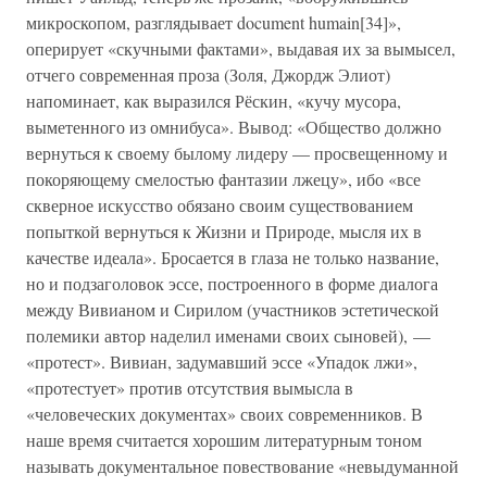
микроскопом, разглядывает document humain[34]»,
оперирует «скучными фактами», выдавая их за вымысел,
отчего современная проза (Золя, Джордж Элиот)
напоминает, как выразился Рёскин, «кучу мусора,
выметенного из омнибуса». Вывод: «Общество должно
вернуться к своему былому лидеру — просвещенному и
покоряющему смелостью фантазии лжецу», ибо «все
скверное искусство обязано своим существованием
попыткой вернуться к Жизни и Природе, мысля их в
качестве идеала». Бросается в глаза не только название,
но и подзаголовок эссе, построенного в форме диалога
между Вивианом и Сирилом (участников эстетической
полемики автор наделил именами своих сыновей), —
«протест». Вивиан, задумавший эссе «Упадок лжи»,
«протестует» против отсутствия вымысла в
«человеческих документах» своих современников. В
наше время считается хорошим литературным тоном
называть документальное повествование «невыдуманной