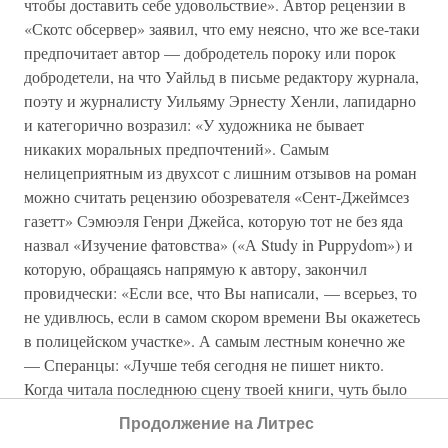
чтобы доставить себе удовольствие». Автор рецензии в
«Скотс обсервер» заявил, что ему неясно, что же все-таки
предпочитает автор — добродетель пороку или порок
добродетели, на что Уайльд в письме редактору журнала,
поэту и журналисту Уильяму Эрнесту Хенли, лапидарно
и категорично возразил: «У художника не бывает
никаких моральных предпочтений». Самым
нелицеприятным из двухсот с лишним отзывов на роман
можно считать рецензию обозревателя «Сент-Джеймсез
газетт» Сэмюэля Генри Джейса, которую тот не без яда
назвал «Изучение фатовства» («А Study in Puppydom») и
которую, обращаясь напрямую к автору, закончил
провидчески: «Если все, что Вы написали, — всерьез, то
не удивлюсь, если в самом скором времени Вы окажетесь
в полицейском участке». А самым лестным конечно же
— Сперанцы: «Лучше тебя сегодня не пишет никто.
Когда читала последнюю сцену твоей книги, чуть было
не лишилась чувств». Ее бы устами…
Продолжение на Литрес