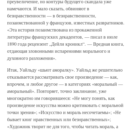
преувеличение, но контуры будущего скандала уже
намечаются. И мало сказать, обвиняют в
безнравственности — в безнравственности,
позаимствованной у французов, известных развратников.
«Эта история позаимствована из прокаженной
литературы французских декадентов, — писал в июле
1890 года рецензент „Дейли кроникл“. — Вредная книга,
отдающая зловонными испарениями морального и
духовного разложения».
Итак, Уайльду «шьют аморалку». Уайльд же решительно
отказывается рассматривать свое произведение — как,
впрочем, и любое другое — в категориях «моральный —
аморальный». Повторяет, точно заклинание, уже
многократно им говорившееся: «Не могу понять, как
произведение искусства можно критиковать с моральной
точки зрения»; «Искусство и мораль несочетаемы»; «Не
бывает книг нравственных или безнравственных»;
«Художник творит не для того, чтобы читать мораль, а