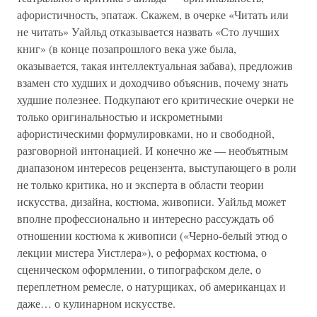
афористичность, эпатаж. Скажем, в очерке «Читать или
не читать» Уайльд отказывается назвать «Сто лучших
книг» (в конце позапрошлого века уже была,
оказывается, такая интеллектуальная забава), предложив
взамен сто худших и доходчиво объяснив, почему знать
худшие полезнее. Подкупают его критические очерки не
только оригинальностью и искрометными
афористическими формулировками, но и свободной,
разговорной интонацией. И конечно же — необъятным
диапазоном интересов рецензента, выступающего в роли
не только критика, но и эксперта в области теории
искусства, дизайна, костюма, живописи. Уайльд может
вполне профессионально и интересно рассуждать об
отношении костюма к живописи («Черно-белый этюд о
лекции мистера Уистлера»), о реформах костюма, о
сценическом оформлении, о типографском деле, о
переплетном ремесле, о натурщиках, об американцах и
даже… о кулинарном искусстве.