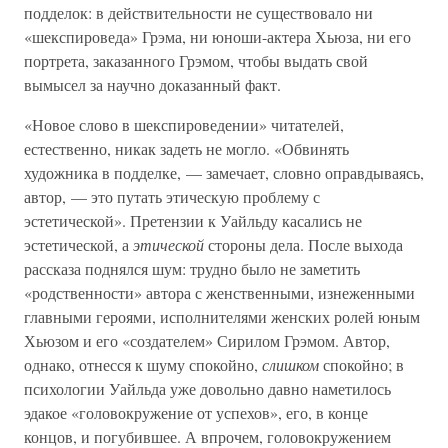
подделок: в действительности не существовало ни
«шекспироведа» Грэма, ни юноши-актера Хьюза, ни его
портрета, заказанного Грэмом, чтобы выдать свой
вымысел за научно доказанный факт.
«Новое слово в шекспироведении» читателей,
естественно, никак задеть не могло. «Обвинять
художника в подделке, — замечает, словно оправдываясь,
автор, — это путать этическую проблему с
эстетической». Претензии к Уайльду касались не
эстетической, а
этической
стороны дела. После выхода
рассказа поднялся шум: трудно было не заметить
«родственности» автора с женственными, изнеженными
главными героями, исполнителями женских ролей юным
Хьюзом и его «создателем» Сирилом Грэмом. Автор,
однако, отнесся к шуму спокойно,
слишком
спокойно; в
психологии Уайльда уже довольно давно наметилось
эдакое «головокружение от успехов», его, в конце
концов, и погубившее. А впрочем, головокружением