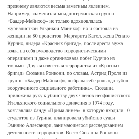
прежнему являются весьма заметным явлением.
Например, знаменитая западногерманская группа
«Баадэр-Майнхоф» не только вдохновлялась
журналисткой Ульрикой Майнхоф, но и состояла из
женщин на 80 процентов. Маргарита Кагол, жена Ренато
Курчио, лидера «Красных бригад», после ареста мужа
взяла на себя руководство террористическими
операциями и даже организовала побег Курчио из
тюрьмы. Другая известная террористка из «Красных
бригад» Сюзанна Ронкони, по словам, Астрид Пролл из
группы «Баадер Майнхоф», выбрала себе роль «до зубов
вооруженного социального работника». Сюзанна
приложила руку к убийству двух членов неофашистского
Итальянского социального движения в 1974 году,
возглавляла банду «Прима линеа», в которую входили 10
студентов из Турина, планировала убийство судьи
Эмилио Аллесандри, занимающегося расследованием
деятельности террористов. Всего Сюзанна Ронкони