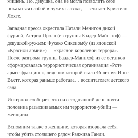
мишень. Но, девушка, она не могла позволить себе
показаться слабой в чужих глазах», — считает Кристиан
Лохте.
Западная пресса окрестила Натали Менигон дикой
фурией, Астрид Пролл (из группы Баадер-Майн-хоф) —
девушкой-ружьем; Фусако Сикеномбу (из японской
«Красной армии») — «красной королевой террора».
После разгрома группы Баадер-Маннхоф из ее остатков
сформировалась террористическая организация «Роте
армее фракцион», лидером которой стала 46-летняя Инге
Въетт, которая раньше работала… воспитателем детского
сада.
Интерпол сообщает, что на сегодняшний день почти
половина разыскиваемых им террористов-убийц —
женщины.
Вспомним также о женщине, которая взорвала себя,
чтобы убить стоявшего рядом Раджива Ганди.