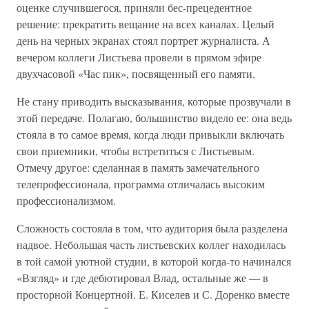
оценке случившегося, приняли бес-прецедентное
решение: прекратить вещание на всех каналах. Целый
день на черных экранах стоял портрет журналиста. А
вечером коллеги Листьева провели в прямом эфире
двухчасовой «Час пик», посвященный его памяти.
Не стану приводить высказывания, которые прозвучали в
этой передаче. Полагаю, большинство видело ее: она ведь
стояла в то самое время, когда люди привыкли включать
свои приемники, чтобы встретиться с Листьевым.
Отмечу другое: сделанная в память замечательного
телепрофессионала, программа отличалась высоким
профессионализмом.
Сложность состояла в том, что аудитория была разделена
надвое. Небольшая часть листьевских коллег находилась
в той самой уютной студии, в которой когда-то начинался
«Взгляд» и где дебютировал Влад, остальные же — в
просторной Концертной. Е. Киселев и С. Доренко вместе