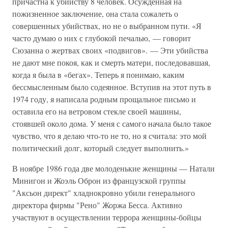
причастна к убийству 8 человек. Осужденная на
пожизненное заключение, она стала сожалеть о
совершенных убийствах, но не о выбранном пути. «Я
часто думаю о них с глубокой печалью, — говорит
Сюзанна о жертвах своих «подвигов». — Эти убийства
не дают мне покоя, как и смерть матери, последовавшая,
когда я была в «бегах». Теперь я понимаю, каким
бессмысленным было содеянное. Вступив на этот путь в
1974 году, я написала родным прощальное письмо и
оставила его на ветровом стекле своей машины,
стоявшей около дома. У меня с самого начала было такое
чувство, что я делаю что-то не то, но я считала: это мой
политический долг, который следует выполнить.»
В ноябре 1986 года две молоденькие женщины — Натали
Минигон и Жоэль Оброн из французской группы
"Аксьон директ" хладнокровно убили генерального
директора фирмы "Рено" Жоржа Бесса. Активно
участвуют в осуществлении террора женщины-бойцы