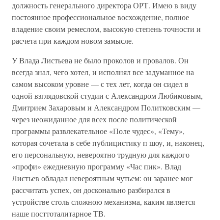
должность генерального директора ОРТ. Имею в виду
постоянное профессиональное восхождение, полное
владение своим ремеслом, высокую степень точности и
расчета при каждом новом замысле.
У Влада Листьева не было проколов и провалов. Он
всегда знал, чего хотел, и исполнял все задуманное на
самом высоком уровне — с тех лет, когда он сидел в
одной взглядовской студии с Александром Любимовым,
Дмитрием Захаровым и Александром Политковским —
через неожиданное для всех после политической
программы развлекательное «Поле чудес», «Тему»,
которая сочетала в себе публицистику п шоу, и, наконец,
его персональную, невероятно трудную для каждого
«профи» ежедневную программу «Час пик». Влад
Листьев обладал невероятным чутьем: он заранее мог
рассчитать успех, он досконально разбирался в
устройстве столь сложною механизма, каким является
наше посттоталитарное ТВ.