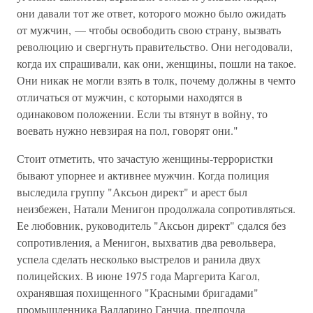
они давали тот же ответ, которого можно было ожидать
от мужчин, — чтобы освободить свою страну, вызвать
революцию и свергнуть правительство. Они негодовали,
когда их спрашивали, как они, женщины, пошли на такое.
Они никак не могли взять в толк, почему должны в чемто
отличаться от мужчин, с которыми находятся в
одинаковом положении. Если ты втянут в войну, то
воевать нужно невзирая на пол, говорят они."
Стоит отметить, что зачастую женщины-террористки
бывают упорнее и активнее мужчин. Когда полиция
выследила группу "Аксьон директ" и арест был
неизбежен, Натали Менигон продолжала сопротивляться.
Ее любовник, руководитель "Аксьон директ" сдался без
сопротивления, а Менигон, выхватив два револьвера,
успела сделать несколько выстрелов и ранила двух
полицейских. В июне 1975 года Маргерита Кагол,
охранявшая похищенного "Красными бригадами"
промышленника Валларино Ганчиа, предпочла