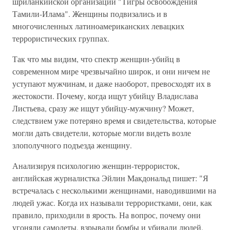
шриланкийской организации "Тигры освобождения
Тамили-Илама". Женщины подвизались и в
многочисленных латиноамериканских левацких
террористических группах.
Так что мы видим, что спектр женщин-убийц в
современном мире чрезвычайно широк, и они ничем не
уступают мужчинам, и даже наоборот, превосходят их в
жестокости. Почему, когда ищут убийцу Владислава
Листьева, сразу же ищут убийцу-мужчину? Может,
следствием уже потеряно время и свидетельства, которые
могли дать свидетели, которые могли видеть возле
злополучного подъезда женщину.
Анализируя психологию женщин-террористок,
английская журналистка Эйлин Макдональд пишет: "Я
встречалась с несколькими женщинами, наводившими на
людей ужас. Когда их называли террористками, они, как
правило, приходили в ярость. На вопрос, почему они
угоняли самолеты, взрывали бомбы и убивали людей,