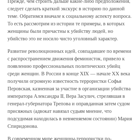
Прежде, чем строить дальше какие-либо предположения,
следует сделать краткий экскурс в историю по данной
теме. Обратимся вначале к социальному аспекту вопроса.
То есть рассмотрим из истории те примеры, в которых
женщины были причастны к убийству людей, но
убийство это не носило чисто уголовный характер.
Развитие революционных идей, совпадавшее по времени
с распространением движения феминисток, привело к
появлению профессиональных политических убийц
среди женщин. В России в конце XIX — начале XX века
получили огромную известность террористки Софья
Перовская, казненная за участие в организации убийства
императора Александра II, Вера Засулич, стрелявшая в
генерал-губернатора Трепова и оправданная затем судом
присяжных (адвокат навязал судьям мнение, что
подсудимая находилась в невменяемом состоянии) Мария
Спиридонова.
В современном мире женщины-террористки по-