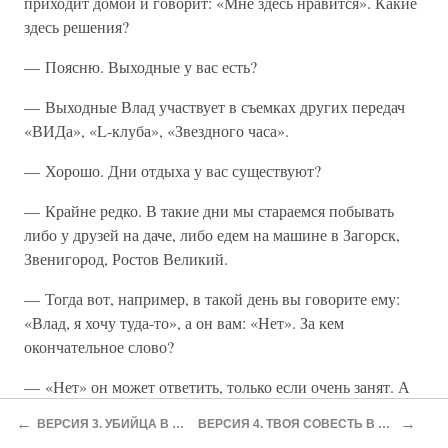
приходит домой и говорит: «Мне здесь нравится». Какие
здесь решения?
— Поясню. Выходные у вас есть?
— Выходные Влад участвует в съемках других передач
«ВИДа», «L-клуба», «Звездного часа».
— Хорошо. Дни отдыха у вас существуют?
— Крайне редко. В такие дни мы стараемся побывать
либо у друзей на даче, либо едем на машине в Загорск,
Звенигород, Ростов Великий.
— Тогда вот, например, в такой день вы говорите ему:
«Влад, я хочу туда-то», а он вам: «Нет». За кем
окончательное слово?
— «Нет» он может ответить, только если очень занят. А
если он очень занят, то я не буду приставать со своими
←
→
ВЕРСИЯ 3. УБИЙЦА В ЮБКЕ
ВЕРСИЯ 4. ТВОЯ СОВЕСТЬ В КРОВИ
хотениями.