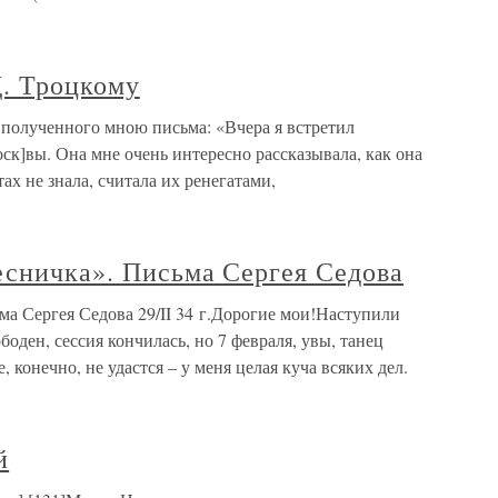
Д. Троцкому
 полученного мною письма: «Вчера я встретил
к]вы. Она мне очень интересно рассказывала, как она
ах не знала, считала их ренегатами,
есничка». Письма Сергея Седова
а Сергея Седова 29/II 34 г.Дорогие мои!Наступили
боден, сессия кончилась, но 7 февраля, увы, танец
 конечно, не удастся – у меня целая куча всяких дел.
й