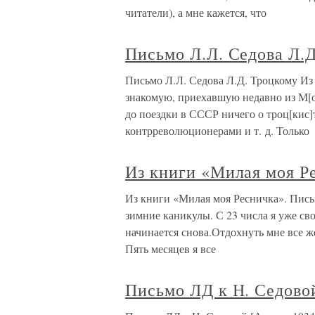
читатели), а мне кажется, что
Письмо Л.Л. Седова Л.
Письмо Л.Л. Седова Л.Д. Троцкому Из
знакомую, приехавшую недавно из М[ос
до поездки в СССР ничего о троц[кис]т
контрреволюционерами и т. д. Только
Из книги «Милая моя Р
Из книги «Милая моя Ресничка». Письм
зимние каникулы. С 23 числа я уже сво
начинается снова.Отдохнуть мне все же,
Пять месяцев я все
Письмо ЛД к Н. Седово