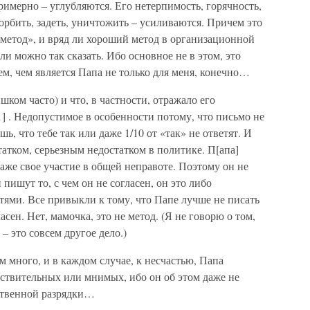
имерно – углубляются. Его нетерпимость, горячность,
орбить, задеть, уничтожить – усиливаются. Причем это
 «метод», и вряд ли хороший метод в организационной
сли можно так сказать. Ибо основное не в этом, это
ем, чем является Папа не только для меня, конечно…
ишком часто) и что, в частности, отражало его
1] . Недопустимое в особенности потому, что письмо не
шь, что тебе так или даже 1/10 от «так» не ответят. И
статком, серьезным недостатком в политике. П[апа]
даже свое участие в общей неправоте. Поэтому он не
 пишут то, с чем он не согласен, он это либо
стями. Все привыкли к тому, что Папе лучше не писать
ласен. Нет, мамочка, это не метод. (Я не говорю о том,
– это совсем другое дело.)
 много, и в каждом случае, к несчастью, Папа
ствительных или мнимых, ибо он об этом даже не
ственной разрядки…