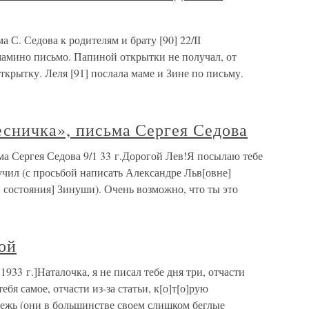
С. Седова к родителям и брату [90] 22/II
мамино письмо. Папиной открытки не получал, от
ткрытку. Леля [91] послала маме и Зине по письму.
есничка», письма Сергея Седова
а Сергея Седова 9/1 33 г.Дорогой Лев!Я посылаю тебе
учил (с просьбой написать Александре Льв[овне]
состояния] Зинуши). Очень возможно, что ты это
ой
933 г.]Наталочка, я не писал тебе дня три, отчасти
ебя самое, отчасти из-за статьи, к[о]т[о]рую
дежь (они в большинстве своем слишком беглые