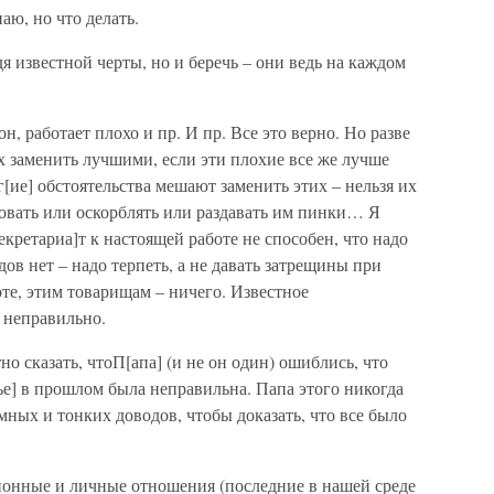
аю, но что делать.
дя известной черты, но и беречь – они ведь на каждом
н, работает плохо и пр. И пр. Все это верно. Но разве
х заменить лучшими, если эти плохие все же лучше
[ие] обстоятельства мешают заменить этих – нельзя их
ровать или оскорблять или раздавать им пинки… Я
[екретариа]т к настоящей работе не способен, что надо
ов нет – надо терпеть, а не давать затрещины при
боте, этим товарищам – ничего. Известное
 неправильно.
но сказать, чтоП[апа] (и не он один) ошиблись, что
е] в прошлом была неправильна. Папа этого никогда
умных и тонких доводов, чтобы доказать, что все было
онные и личные отношения (последние в нашей среде