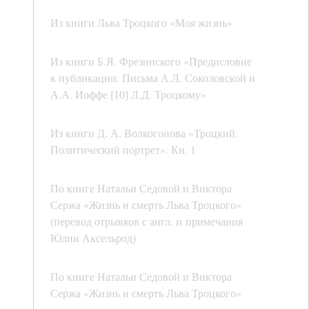
Из книги Льва Троцкого «Моя жизнь»
Из книги Б.Я. Фрезинского «Предисловие
к публикации. Письма А.Л. Соколовской и
А.А. Иоффе [10] Л.Д. Троцкому»
Из книги Д. А. Волкогонова «Троцкий.
Политический портрет». Кн. 1
По книге Натальи Седовой и Виктора
Сержа «Жизнь и смерть Льва Троцкого»
(перевод отрывков с англ. и примечания
Юлии Аксельрод)
По книге Натальи Седовой и Виктора
Сержа «Жизнь и смерть Льва Троцкого»