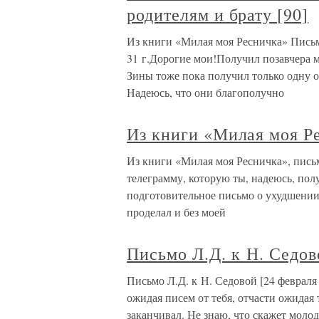
родителям и брату [90]
Из книги «Милая моя Ресничка» Письма 
31 г.Дорогие мои!Получил позавчера 
Зины тоже пока получил только одну о
Надеюсь, что они благополучно
Из книги «Милая моя Р
Из книги «Милая моя Ресничка», письм
телеграмму, которую ты, надеюсь, пол
подготовительное письмо о ухудшении 
проделал и без моей
Письмо Л.Д. к Н. Седов
Письмо Л.Д. к Н. Седовой [24 февраля 1
ожидая писем от тебя, отчасти ожидая т
заканчивал. Не знаю, что скажет моло