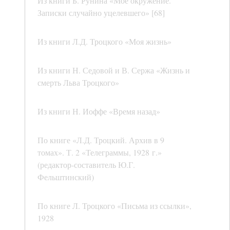
Из книги Б. Рунина «Мое окружение.
Записки случайно уцелевшего» [68]
Из книги Л.Д. Троцкого «Моя жизнь»
Из книги Н. Седовой и В. Сержа «Жизнь и
смерть Льва Троцкого»
Из книги Н. Иоффе «Время назад»
По книге «Л.Д. Троцкий. Архив в 9
томах». Т. 2 «Телеграммы, 1928 г.»
(редактор-составитель Ю.Г.
Фельштинский)
По книге Л. Троцкого «Письма из ссылки»,
1928