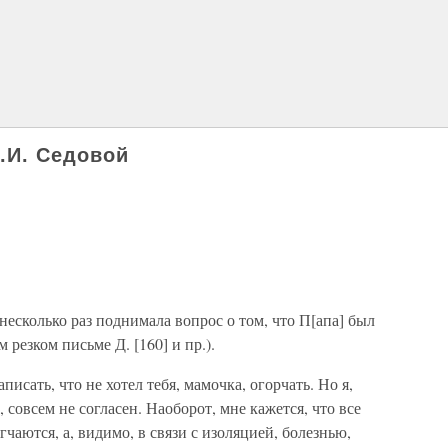
.И. Седовой
несколько раз поднимала вопрос о том, что П[апа] был
м резком письме Д. [160] и пр.).
писать, что не хотел тебя, мамочка, огорчать. Но я,
 совсем не согласен. Наоборот, мне кажется, что все
чаются, а, видимо, в связи с изоляцией, болезнью,