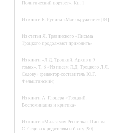
Политический портрет». Кн. 1
Из книги Б. Рунина «Мое окружение» [84]
Из статьи Я. Травинского «Письма
Троцкого продолжают приходить»
Из книги «Л.Д. Троцкий. Архив в 9
томах». Т. 6 «Из писем Л.Д. Троцкого Л.Л.
Седову» (редактор-составитель Ю.Г.
Фельштинский)
Из книги А. Глоцера «Троцкий.
Воспоминания и критика»
Из книги «Милая моя Ресничка» Письма
С. Седова к родителям и брату [90]