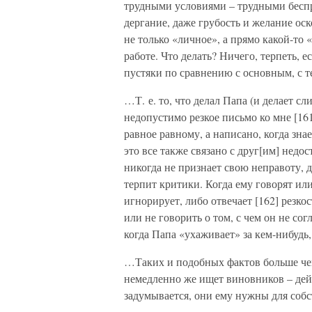
трудными условиями – трудными беспр
дергание, даже грубость и желание оск
не только «личное», а прямо какой-то
работе. Что делать? Ничего, терпеть, е
пустяки по сравнению с основным, с т
…Т. е. то, что делал Папа (и делает сл
недопустимо резкое письмо ко мне [16
равное равному, а написано, когда знае
это все также связано с друг[им] недо
никогда не признает свою неправоту, 
терпит критики. Когда ему говорят или
игнорирует, либо отвечает [162] резко
или не говорить о том, с чем он не сог
когда Папа «ухаживает» за кем-нибудь, 
…Таких и подобных фактов больше чем
немедленно же ищет виновников – дей
задумывается, они ему нужны для соб