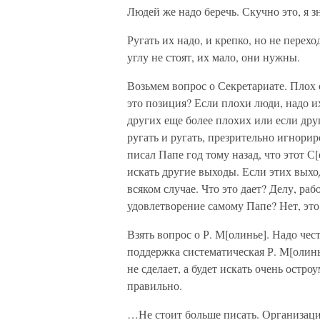
Людей же надо беречь. Скучно это, я зн
Ругать их надо, и крепко, но не перехо
углу не стоят, их мало, они нужны.
Возьмем вопрос о Секретариате. Плох о
это позиция? Если плохи люди, надо и
других еще более плохих или если друг
ругать и ругать, презрительно игнори
писал Папе год тому назад, что этот С
искать другие выходы. Если этих выход
всяком случае. Что это дает? Делу, ра
удовлетворение самому Папе? Нет, это
Взять вопрос о Р. М[олинье]. Надо чест
поддержка систематическая Р. М[олинь
не сделает, а будет искать очень остро
правильно.
…Не стоит больше писать. Организаци