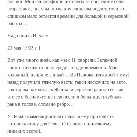
логики. Мои философские интересы за последние годы
возрастают, но, увы, познания слишком недостаточны и
слишком мало остается времени для большой и серьезной
работы…
Надо поить Н. чаем…
23 мая [1935 г.]
Вот уже много дней, как мы с Н. хворали. Затяжной
грипп. Лежим то по очереди, то одновременно. Май
холодный, неприветливый… Из Парижа пять дней т[ому]
назад получили тяжелую весть: такси наскочило на авто,
в котором находилась Жанна, и серьезно ранило ее, так
что ее в беспамятстве перенесли в больницу: глубокая
рана в голове, сломано ребро…
У Левы экзаменационная страда, а ему приходится
готовить пищу для Севы. О Сереже по-прежнему
никаких вестей.