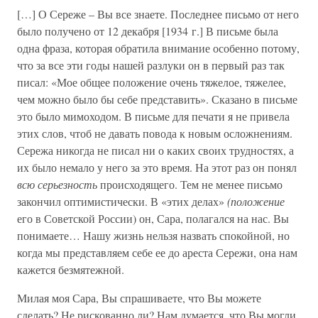
[…] О Сереже – Вы все знаете. Последнее письмо от него
было получено от 12 декабря [1934 г.] В письме была
одна фраза, которая обратила внимание особенно потому,
что за все эти годы нашей разлуки он в первый раз так
писал: «Мое общее положение очень тяжелое, тяжелее,
чем можно было бы себе представить». Сказано в письме
это было мимоходом. В письме для печати я не привела
этих слов, чтоб не давать повода к новым осложнениям.
Сережа никогда не писал ни о каких своих трудностях, а
их было немало у него за это время. На этот раз он понял
всю серьезность
происходящего. Тем не менее письмо
закончил оптимистически. В «этих делах»
(положение
его в Советской России) он, Сара, полагался на нас. Вы
понимаете… Нашу жизнь нельзя назвать спокойной, но
когда мы представляем себе ее до ареста Сережи, она нам
кажется безмятежной.
Милая моя Сара, Вы спрашиваете, что Вы можете
сделать? Не рискованно ли? Нам думается, что Вы могли