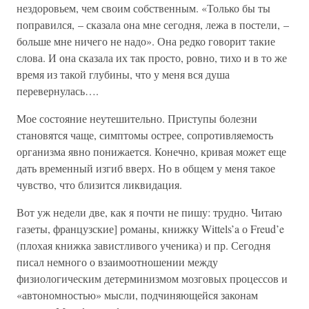
нездоровьем, чем своим собственным. «Только бы ты
поправился, – сказала она мне сегодня, лежа в постели, –
больше мне ничего не надо». Она редко говорит такие
слова. И она сказала их так просто, ровно, тихо и в то же
время из такой глубины, что у меня вся душа
перевернулась….
Мое состояние неутешительно. Приступы болезни
становятся чаще, симптомы острее, сопротивляемость
организма явно понижается. Конечно, кривая может еще
дать временный изгиб вверх. Но в общем у меня такое
чувство, что близится ликвидация.
Вот уж недели две, как я почти не пишу: трудно. Читаю
газеты, французские] романы, книжку Wittels’a о Freud’e
(плохая книжка завистливого ученика) и пр. Сегодня
писал немного о взаимоотношении между
физиологическим детерминизмом мозговых процессов и
«автономностью» мысли, подчиняющейся законам