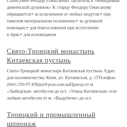
Схиигумен Феодор (Ожиганов). Целитель и «невидимый
дивеевский духовник» К старцу Феодору Ожиганову
обращаются:• за исцелением от любых недугов;• при
тяжелом материальном положении;• за духовной
помощью;• для благословения при вступлении
в брак;• для исповедания
Свято-Троицкий монастырь
Китаевская пустынь
Свято-Троицкий монастырь Китаевская пустынь Адрес
для паломничества: Киев, ул. Китаевская, д. 15Телефон:
(044) 250-97-85kitai@post.com.uaПроезд от м.
«Лыбедская» автобусом до ост. «Улица Китаевская» или
любым автобусом от м. «Выдубичи» до ост.
Троицкий и промышленный
шпионаж