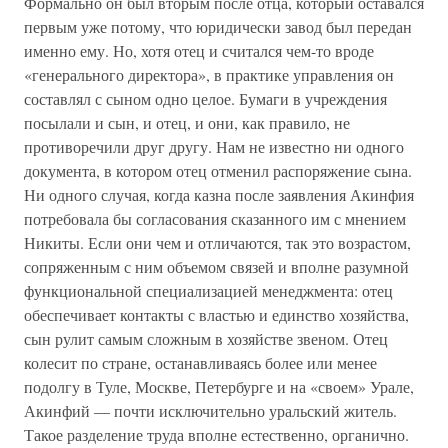
Формально он был вторым после отца, который оставался
первым уже потому, что юридически завод был передан
именно ему. Но, хотя отец и считался чем-то вроде
«генерального директора», в практике управления он
составлял с сыном одно целое. Бумаги в учреждения
посылали и сын, и отец, и они, как правило, не
противоречили друг другу. Нам не известно ни одного
документа, в котором отец отменил распоряжение сына.
Ни одного случая, когда казна после заявления Акинфия
потребовала бы согласования сказанного им с мнением
Никиты. Если они чем и отличаются, так это возрастом,
сопряженным с ним объемом связей и вполне разумной
функциональной специализацией менеджмента: отец
обеспечивает контакты с властью и единство хозяйства,
сын рулит самым сложным в хозяйстве звеном. Отец
колесит по стране, останавливаясь более или менее
подолгу в Туле, Москве, Петербурге и на «своем» Урале,
Акинфий — почти исключительно уральский житель.
Такое разделение труда вполне естественно, органично.