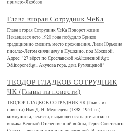
пример:«Якобсон
Глава вторая Сотрудник ЧеКа
Глава вторая Сотрудник ЧеКа Поворот жизни
Начавшееся лето 1920 года побудило Бриков
традиционно сменить место проживания. Лили Юрьевна
писала:«Летом сняли дачу в Пушкино, под Москвой.
Адрес: "27 вёрст по Ярославской ж&lt;елезной&gt;
Э&lt;ороге&gt;, Акулова гора, дача Румянцевой".
ТЕОДОР ГЛАДКОВ СОТРУДНИК
ЧК (Главы из повести)
ТЕОДОР ГЛАДКОВ СОТРУДНИК ЧК (Главы из
повести) Имя Д. Н. Медведева (1898–1954 гг.) —
коммуниста, чекиста, выдающегося партизанского
вожака Великой Отечественной войны, Героя Советского
Союза — еще при жизни стало легендой. Выходец из