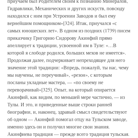
приучаем был Родителем своим к познанию Минералов,
Гидравлики, Механических и других искуств, повсюду
находился с ним при Устроении Заводов и был ему
вернейшим помощником»[324]. Итак, приучался «с
самых юношеских лет». В одном из поздних (1739) писем
приказчику Григорию Сидорову Акинфий прямо
апеллирует к традиции, усвоенной им в Туле: «…В
которой я слободе родился, больших мехов не имеется».
Продолжая далее, подчеркивает непреходящее для него
значение этой традиции: «Впредь, пожалуй, ты нас, чему
мы научены, не переучивай», «резон», с которым
посланы укладные мастера, — «по своему не
переворачивай»[325]. Опыт, на который опирается
Акинфий, как видим, по меньшей мере частично, — из
Тулы. И это, и приведенные выше строки ранней
биографии, и, наконец, здравый смысл свидетельствуют
об одном — Акинфий помогал отцу на Тульском заводе,
именно здесь он и получил многие свои знания.
Акинфиева традиция — прежде всего традиция тульская.